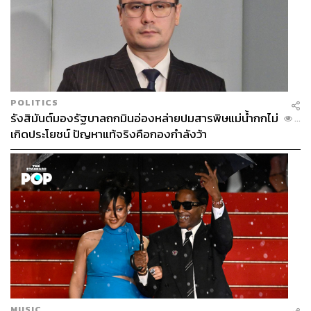
POLITICS
รังสิมันต์มองรัฐบาลถกมินอ่องหล่ายปมสารพิษแม่น้ำกกไม่
...
เกิดประโยชน์ ปัญหาแท้จริงคือกองกำลังว้า
MUSIC