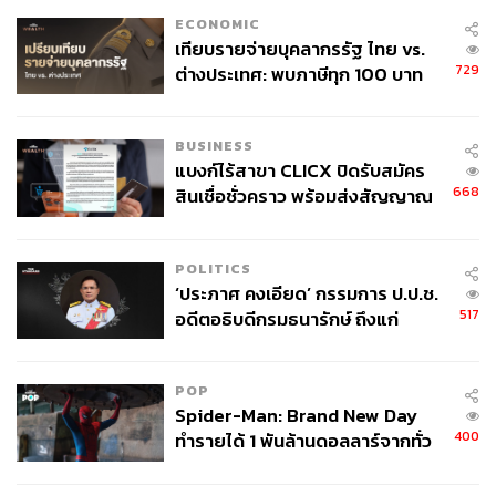
ECONOMIC
เทียบรายจ่ายบุคลากรรัฐ ไทย vs.
729
ต่างประเทศ: พบภาษีทุก 100 บาท
ของคนไทยใช้ไปกับข้าราชการเฉียด
40 บาท
BUSINESS
แบงก์ไร้สาขา CLICX ปิดรับสมัคร
668
สินเชื่อชั่วคราว พร้อมส่งสัญญาณ
เตือนกลุ่มกู้เงินผิดวัตถุประสงค์-ให้
ข้อมูลเท็จ เตรียมดำเนินคดีเด็ดขาด
POLITICS
‘ประภาศ คงเอียด’ กรรมการ ป.ป.ช.
517
อดีตอธิบดีกรมธนารักษ์ ถึงแก่
อนิจกรรม
POP
Spider-Man: Brand New Day
400
ทำรายได้ 1 พันล้านดอลลาร์จากทั่ว
โลกภายใน 6 วัน