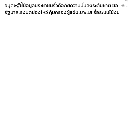
อนุดิษฐ์ชี้ข้อมูลประชาชนรั่วคือภัยความมั่นคงระดับชาติ ขอ
...
รัฐบาลเร่งปิดช่องโหว่ คุ้มครองผู้แจ้งเบาะแส รื้อระบบใช้งบ
ไซเบอร์
News
Wealth
Pop
Podcast
Video
Now
Opinion
Careers
Events
Privacy
About
Contact
Policy
FOR
ADVERTISING
MEMBERSHIP