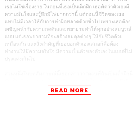
เธอไม่ใช่เรื่องง่าย ในตอนที่เธอเป็นเด็กฝึก เธอคิดว่าตัวเองมี
ความมั่นใจและรู้สึกมีไฟมากกว่านี้ แต่ตอนนี้ชีวิตของเธอ
แทบไม่มีเวลาให้กับการทำผิดพลาดด้วยซ้ำไป เพราะเธอต้อง
เผชิญหน้ากับความกดดันและพยายามทำให้ทุกอย่างสมบูรณ์
แบบ แต่เธอพยายามที่จะสร้างสมดุลต่างๆ ให้กับชีวิตด้วย
เหมือนกัน และสิ่งสำคัญที่เธอบอกตัวเองเสมอก็คือต้อง
ทำงานให้มีความจริงใจ มีความเป็นตัวของตัวเองในแบบที่ไม่
ปรุงแต่งเกินไป
ส่วนหนึ่งในบทสัมภาษณ์นี้เธอกล่าวว่า “ตอนที่ฉันเป็นเด็กฝึกนี่
ฉันเป็นตัวแรงเลยนะ ไม่รู้เหมือนกันว่าทำไมตอนนั้นฉันถึงมี
ไฟในตัวมากขนาดนั้น ฉันเต็มไปด้วยพลังมากๆ ตอนนี้เมื่อฉัน
READ MORE
มองย้อนกลับไปมองตัวเองในวันที่เป็นเด็กฝึก ฉันชื่นชมตัวเอง
มากเลย แต่เมื่อยิ่งโตขึ้น ยิ่งมีวันที่ฉันรู้สึกไม่เข้าใจอะไรเลย
ไม่รู้ว่ากำลังทำอะไรอยู่ ฉันแค่ต้องต่อสู้กับปีศาจในใจแบบวัน
ต่อวัน ตอนนั้นฉันแข็งแกร่งมากจริงๆ และฉันก็ไม่รู้ว่าตัวเอง
ทำไปได้อย่างไร”