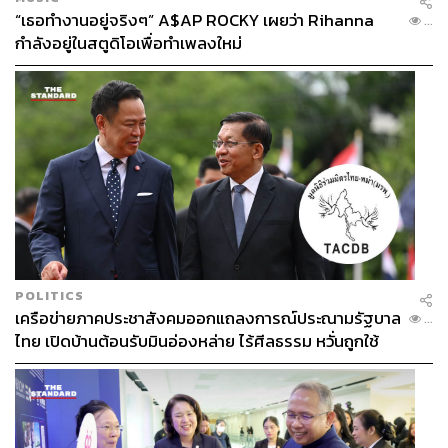
“เธอทำงานอยู่จริงๆ” A$AP ROCKY เผยว่า Rihanna
...
กำลังอยู่ในสตูดิโอเพื่อทำเพลงใหม่
POLITICS
เครือข่ายภาคประชาสังคมออกแถลงการณ์ประณามรัฐบาล
...
ไทย เปิดบ้านต้อนรับมินอ่องหล่าย ไร้ศีลธรรม หวั่นถูกใช้
เป็นเครื่องมือกดขี่ชาวเมียนมา