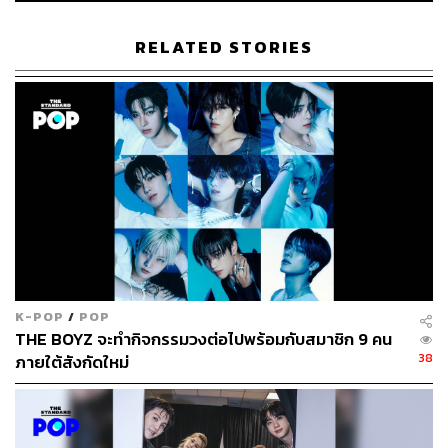
TAGS:
k-pop
ศิลปิน
Rosé BLACKPINK
RELATED STORIES
421
ABOUT THE AUTHOR
K-POP
/
POP
ภัทรณกัญ อนันเต่า
THE BOYZ จะทำกิจกรรมวงต่อไปพร้อมกับสมาชิก 9 คน
กองบรรณาธิการคัลเจอร์ สำนักข่าว THE
38
ภายใต้สังกัดใหม่
STANDARD