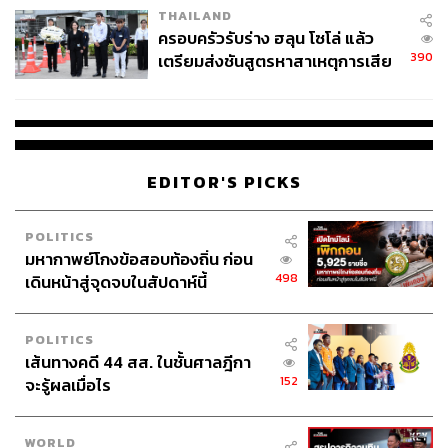
THAILAND
ครอบครัวรับร่าง ฮลุน โซโล่ แล้ว
390
เตรียมส่งชันสูตรหาสาเหตุการเสีย
ชีวิต
EDITOR'S PICKS
POLITICS
มหากาพย์โกงข้อสอบท้องถิ่น ก่อน
498
เดินหน้าสู่จุดจบในสัปดาห์นี้
POLITICS
เส้นทางคดี 44 สส. ในชั้นศาลฎีกา
152
จะรู้ผลเมื่อไร
WORLD