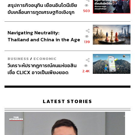
สรุปภารกิจอนุทิน เยือนอินโดนีเซีย
503
ขับเคลื่อนการทูตเศรษฐกิจเชิงรุก
ประกาศหุ้นส่วนยุทธศาสตร์ไทย –
อินโดนีเซีย
Navigating Neutrality:
Thailand and China in the Age
139
of a New Global Order
BUSINESS
/
ECONOMIC
วิเคราะห์ปรากฏการณ์คนแห่ขอสิน
2.4K
เชื่อ CLICX อาจเป็นเพียงยอด
ภูเขาน้ำแข็ง ของปัญหาหนี้ครัว
เรือนไทยที่ถูกซุกไว้
LATEST STORIES