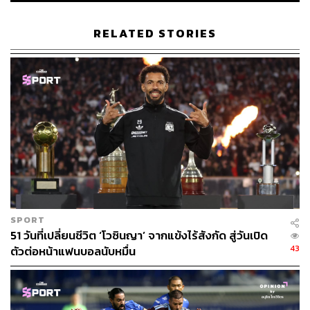
RELATED STORIES
260
ABOUT THE AUTHOR
อนุชิต ไกรวิจิตร
Content Creator ประจำกองบรรณาธิการข่าว
กีฬา สำนักข่าว THE STANDARD ผู้มีงาน
อดิเรกคือการสัมภาษณ์ BNK48
SPORT
51 วันที่เปลี่ยนชีวิต ‘โวซินญา’ จากแข้งไร้สังกัด สู่วันเปิด
43
ตัวต่อหน้าแฟนบอลนับหมื่น