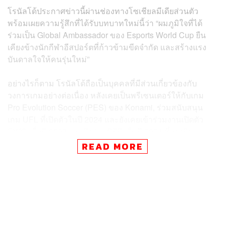
โรนัลโด้ประกาศข่าวนี้ผ่านช่องทางโซเชียลมีเดียส่วนตัว
พร้อมเผยความรู้สึกที่ได้รับบทบาทใหม่นี้ว่า “ผมภูมิใจที่ได้
ร่วมเป็น Global Ambassador ของ Esports World Cup ยืน
เคียงข้างนักกีฬาอีสปอร์ตที่ก้าวข้ามขีดจำกัด และสร้างแรง
บันดาลใจให้คนรุ่นใหม่”
อย่างไรก็ตาม โรนัลโด้ถือเป็นบุคคลที่มีส่วนเกี่ยวข้องกับ
วงการเกมอย่างต่อเนื่อง หลังเคยเป็นพรีเซนเตอร์ให้กับเกม
Pro Evolution Soccer (PES) ของ Konami, ร่วมสนับสนุน
เกม UFL ที่เปิดตัวในปี 2024 และยังเคยเข้าร่วมงานเปิดตัว
EWC เมื่อปี 2023 รวมถึงร่วมพิธีปิดในปี 2024 ที่กรุงริยาด
READ MORE
สำหรับ Esports World Cup ถือเป็นทัวร์นาเมนต์อีสปอร์ต
ระดับโลกที่ยิ่งใหญ่ที่สุด จัดโดย Esports World Cup
Foundation ณ กรุงริยาด ประเทศซาอุดีอาระเบีย ภายใต้การ
สนับสนุนจาก กองทุน PIF (Public Investment Fund) ซึ่งเป็น
หนึ่งในกลไกสำคัญของแผน Saudi Vision 2030 ที่มุ่งส่งเสริม
เศรษฐกิจสร้างสรรค์และวัฒนธรรมในประเทศ