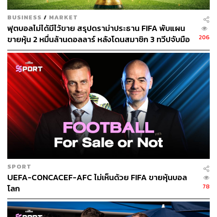
BUSINESS
/
MARKET
ฟุตบอลไม่ได้มีไว้ขาย สรุปดราม่าประธาน FIFA พับแผน
206
ขายหุ้น 2 หมื่นล้านดอลลาร์ หลังโดนสมาชิก 3 ทวีปจับมือ
คว่ำบาตร
SPORT
UEFA-CONCACEF-AFC ไม่เห็นด้วย FIFA ขายหุ้นบอล
78
โลก