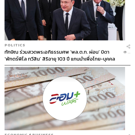
POLITICS
ทักษิณ ร่วมสวดพระอภิธรรมศพ ‘พล.ต.ท. ผ่อน’ บิดา
...
‘พักตร์พิไล ทวีสิน’ สิริอายุ 103 ปี แกนนำเพื่อไทย-บุคคล
หลากวงการร่วมอาลัย
ECONOMIC
/
BUSINESS