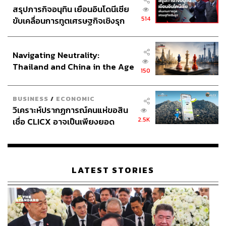
สรุปภารกิจอนุทิน เยือนอินโดนีเซีย
514
ขับเคลื่อนการทูตเศรษฐกิจเชิงรุก
ประกาศหุ้นส่วนยุทธศาสตร์ไทย –
อินโดนีเซีย
Navigating Neutrality:
Thailand and China in the Age
150
of a New Global Order
BUSINESS
/
ECONOMIC
วิเคราะห์ปรากฏการณ์คนแห่ขอสิน
2.5K
เชื่อ CLICX อาจเป็นเพียงยอด
ภูเขาน้ำแข็ง ของปัญหาหนี้ครัว
เรือนไทยที่ถูกซุกไว้
LATEST STORIES