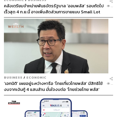
คลังเตรียมจำหน่ายพันธบัตรรัฐบาล ‘ออมพลัส’ รอบถัดไป
...
เร็วสุด 4 ก.ย.นี้ อาจเพิ่มสัดส่วนการขายแบบ Small Lot
First มากขึ้น
BUSINESS
/
ECONOMIC
‘เอกนิติ’ เผยอยู่ระหว่างหารือ ‘ไทยเที่ยวไทยพลัส’ มีสิทธิใช้
...
งบจากเงินกู้ 4 แสนล้าน มั่นใจงบต่อ ‘ไทยช่วยไทย พลัส’
เฟส 2 มีเพียงพอ