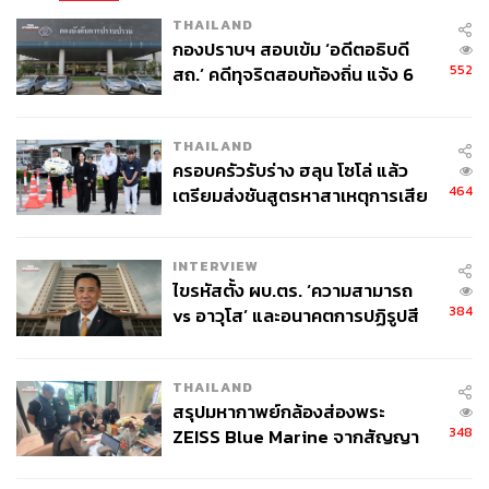
THAILAND
กองปราบฯ สอบเข้ม ‘อดีตอธิบดี
552
สถ.’ คดีทุจริตสอบท้องถิ่น แจ้ง 6
ข้อหาหนัก จ่อชง ป.ป.ช. 12 ส.ค. นี้
THAILAND
ครอบครัวรับร่าง ฮลุน โซโล่ แล้ว
464
เตรียมส่งชันสูตรหาสาเหตุการเสีย
ชีวิต
INTERVIEW
ไขรหัสตั้ง ผบ.ตร. ‘ความสามารถ
384
vs อาวุโส’ และอนาคตการปฏิรูปสี
กากี กับ พล.ต.อ. เอก อังสนานนท์
THAILAND
สรุปมหากาพย์กล้องส่องพระ
348
ZEISS Blue Marine จากสัญญา
ผลิต 8.3 ล้าน สู่ข้อพิพาท ‘มา
เวลล์ฯ’ ฟ้อง ‘โทน บางแค’ ผิดนัด