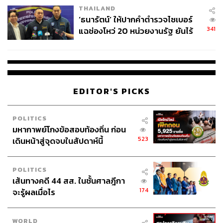
THAILAND
จ่ายหนี้-แอบระบุแบรนด์
‘ธนารัตน์’ ให้ปากคำตำรวจไซเบอร์
341
แฉช่องโหว่ 20 หน่วยงานรัฐ ยันไร้
นัยทางการเมือง
EDITOR'S PICKS
POLITICS
มหากาพย์โกงข้อสอบท้องถิ่น ก่อน
523
เดินหน้าสู่จุดจบในสัปดาห์นี้
POLITICS
เส้นทางคดี 44 สส. ในชั้นศาลฎีกา
174
จะรู้ผลเมื่อไร
WORLD