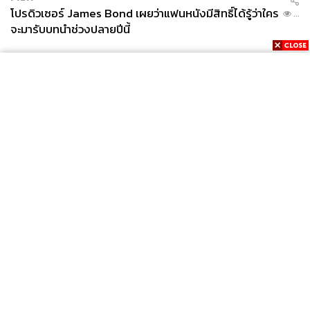
โปรดิวเซอร์ James Bond เผยว่าแฟนหนังมีสิทธิ์ได้รู้ว่าใคร
...
จะมารับบทนำช่วงปลายปีนี้
News
Wealth
Pop
Podcast
Video
Now
Opinion
Careers
Events
Privacy
About
Contact
Policy
FOR
ADVERTISING
MEMBERSHIP