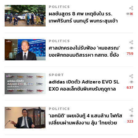
POLITICS
ผลชันสูตร 8 ศพ เหตุยิงใน รร.
1K
เทพศิรินทร์ นนทบุรี พบกระสุนเข้า
จุดสำคัญ ‘ศีรษะ-หน้าอก’ ครูถูกยิง
4 นัด จากระยะไกล
POLITICS
ศาลปกครองไม่รับฟ้อง ‘หมอสรณ’
759
ขอเพิกถอนมติสรรหา กสทช. ชี้ยัง
ไม่ใช่ผู้เดือดร้อนเสียหาย
SPORT
adidas เปิดตัว Adizero EVO SL
637
EXO คอลเล็กชันพิเศษรับฤดูกาล
College Football
POLITICS
‘เอกนิติ’ เผยเงินกู้ 4 แสนล้าน โฟกัส
323
เปลี่ยนผ่านพลังงาน ลุ้น ‘ไทยช่วย
ไทยพลัส’ เฟส 2 รอประเมินความ
เหมาะสม