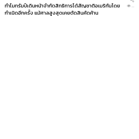
ทำไมทรัมป์เดินหน้าจำกัดสิทธิการได้สัญชาติอเมริกันโดย
...
กำเนิดอีกครั้ง แม้ศาลสูงสุดเคยตัดสินคัดค้าน
News
Wealth
Pop
Podcast
Video
Now
Opinion
Careers
Events
Privacy
About
Contact
Policy
FOR
ADVERTISING
MEMBERSHIP