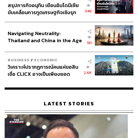
สรุปภารกิจอนุทิน เยือนอินโดนีเซีย
546
ขับเคลื่อนการทูตเศรษฐกิจเชิงรุก
ประกาศหุ้นส่วนยุทธศาสตร์ไทย –
อินโดนีเซีย
Navigating Neutrality:
Thailand and China in the Age
181
of a New Global Order
BUSINESS
/
ECONOMIC
วิเคราะห์ปรากฏการณ์คนแห่ขอสิน
2.6K
เชื่อ CLICX อาจเป็นเพียงยอด
ภูเขาน้ำแข็ง ของปัญหาหนี้ครัว
เรือนไทยที่ถูกซุกไว้
LATEST STORIES