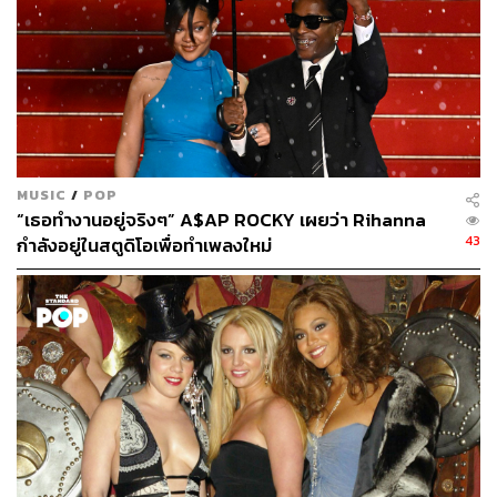
MUSIC
/
POP
“เธอทำงานอยู่จริงๆ” A$AP ROCKY เผยว่า Rihanna
43
กำลังอยู่ในสตูดิโอเพื่อทำเพลงใหม่