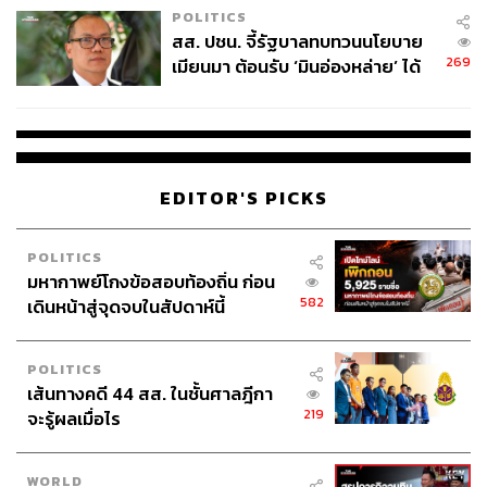
POLITICS
สส. ปชน. จี้รัฐบาลทบทวนนโยบาย
269
เมียนมา ต้อนรับ ‘มินอ่องหล่าย’ ได้
แค่สัญญาว่างเปล่า
EDITOR'S PICKS
POLITICS
มหากาพย์โกงข้อสอบท้องถิ่น ก่อน
582
เดินหน้าสู่จุดจบในสัปดาห์นี้
POLITICS
เส้นทางคดี 44 สส. ในชั้นศาลฎีกา
219
จะรู้ผลเมื่อไร
WORLD