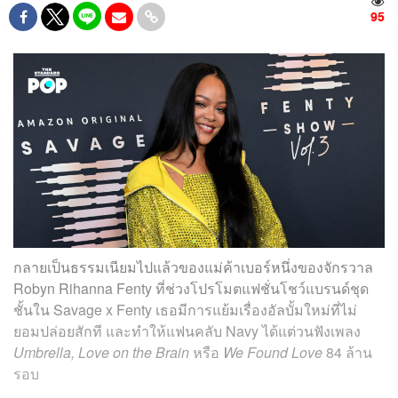
95
กลายเป็นธรรมเนียมไปแล้วของแม่ค้าเบอร์หนึ่งของจักรวาล
Robyn Rihanna Fenty ที่ช่วงโปรโมตแฟชั่นโชว์แบรนด์ชุด
ชั้นใน Savage x Fenty เธอมีการแย้มเรื่องอัลบั้มใหม่ที่ไม่
ยอมปล่อยสักที และทำให้แฟนคลับ Navy ได้แต่วนฟังเพลง
Umbrella, Love on the Brain
หรือ
We Found Love
84 ล้าน
รอบ