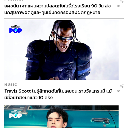
ยศชนัน เคาะแผนความปลอดภัยในรั้วโรงเรียน 90 วัน ส่ง
...
นักสุขภาพจิตดูแล-คุมเข้มคัดกรองสิ่งผิดกฎหมาย
MUSIC
Travis Scott ไม่รู้สึกกดดันที่ไม่เคยชนะรางวัลแกรมมี่ แม้
...
มีชื่อเข้าชิงมาแล้ว 10 ครั้ง