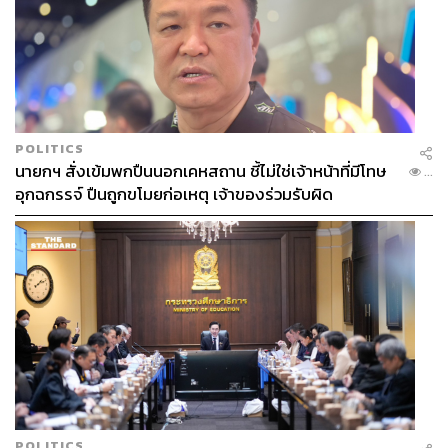
POLITICS
นายกฯ สั่งเข้มพกปืนนอกเคหสถาน ชี้ไม่ใช่เจ้าหน้าที่มีโทษ
...
อุกฉกรรจ์ ปืนถูกขโมยก่อเหตุ เจ้าของร่วมรับผิด
POLITICS