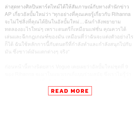
ล่าสุดทางศิลปินพาร์ตไทม์ได้ให้สัมภาษณ์กับทางสำนักข่าว
AP เกี่ยวอัลบั้มใหม่ว่า “ทุกอย่างที่คุณเคยรู้เกี่ยวกับ Rihanna
จะไม่ใช่สิ่งที่คุณได้ยินในอัลบั้มใหม่…ฉันกำลังพยายาม
ทดลองอะไรใหม่ๆ เพราะดนตรีก็เหมือนแฟชั่น คุณควรได้
เล่นและฉีกกฎเกณฑ์ของมัน เหมือนที่ว่าฉันจะแต่งตัวอย่างไร
ก็ได้ ฉันใช้หลักการนี้กับดนตรีที่กำลังทำและกำลังสนุกไปกับ
มัน ซึ่งซาวด์มันแตกต่างๆ จริง”
ก่อนหน้านี้ทางนิตยสาร Vogue เคยเผยว่าอัลบั้มใหม่ชุดที่ 9
ของ Rihanna จะมาในแนวเรกเก้แบบร่วมสมัย ซึ่งเราไม่รู้ว่า
เธอจะยังคงซาวด์นี้หรือไม่ โดยผลงานดนตรีล่าสุดของเธอก็
คือ การไปฟีเจอริงในเพลง
Believe It
ของแรปเปอร์
READ MORE
PartyNextDoor เมื่อปี 2020 ที่เธอร้องประมาณสองประโยค
ส่วนใครที่คิดถึงเธอก็ดูแฟชั่นโชว์ Savage x Fenty Vol. 3 ที่
จะฉายพรุ่งนี้ (24 กันยายน) ทาง Amazon Prime Video ซึ่งจะ
มีคนดังอย่าง Gigi Hadid และ Troye Sivan มาเดิน พร้อมได้
Ricky Martin, Nas และ Normani มาทำการแสดง