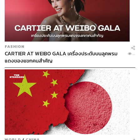
หงส์แดงจะโบยบินต่อหรือพอแค่นี้ อยู่ที่ผู้อำนวยการคนนี้เลย
อ้างอิง:
www.thetimes.co.uk/sport/football/article/liverpool-ric
hard-hughes-sporting-director-bk998gj6f
FASHION
CARTIER AT WEIBO GALA เครื่องประดับบนลุคพรม
...
แดงของแขกคนสำคัญ
ข่าวที่เกี่ยวข้อง:
ไมเคิล เอ็ดเวิร์ดส์ กลับมารับงานที่ ลิเวอร์พูล อีกครั้ง พร้
อมได้ ริชาร์ด ฮิวจ์ส นั่ง ผอ.กีฬาหงส์แดงคนใหม่
การได้ ไมเคิล เอ็ดเวิร์ดส์ กลับมา สำคัญกับ ลิเวอร์พูล อ
ย่างไร?
‘Visualization’ วิธีฝึกจิตพิชิตประตูแบบ โม ซาลาห์
WORLD
/
CHINA