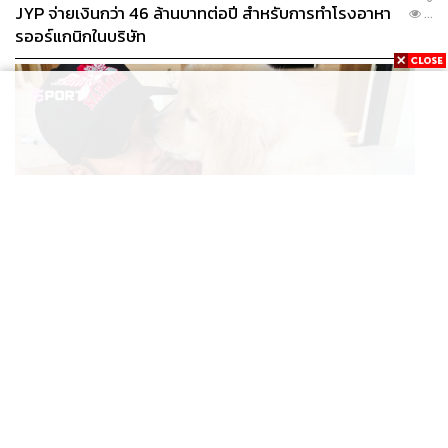
JYP จ่ายเงินกว่า 46 ล้านบาทต่อปี สำหรับการทำโรงอาหา
...
รออร์แกนิกในบริษัท
SPORT
สมาชิกใหม่! ลูอิส แฮมิลตัน เปิดตัว ‘Halo’ โกลเดนรีทรีฟ
...
เวอร์ตัวใหม่