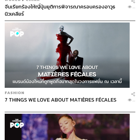
จีนเรียกร้องให้ญี่ปุ่นยุติการพิจารณาครอบครองอาวุธ
TAGS:
Richard Hughes
กีฬาฟุตบอล
Liverpool
...
Premier League
Jürgen Klopp
นิวเคลียร์
Fenway Sports Group
Michael Edwards
1.4K
FASHION
ABOUT THE AUTHOR
7 THINGS WE LOVE ABOUT MATIÈRES FÉCALES
...
เมธา พันธุ์วราทร
เจ้าของนามปากกา ‘ลูกแม่กิ่ง’ คอลัมนิสต์ที่เล่า
เรื่องกีฬาให้คนนำไปปรับใช้ในชีวิต ซึ่งจะ
ทำให้ได้รับแรงบันดาลใจจากกีฬาที่คุณชื่น
ชอบ ในคอลัมน์ ‘Goal of Life’