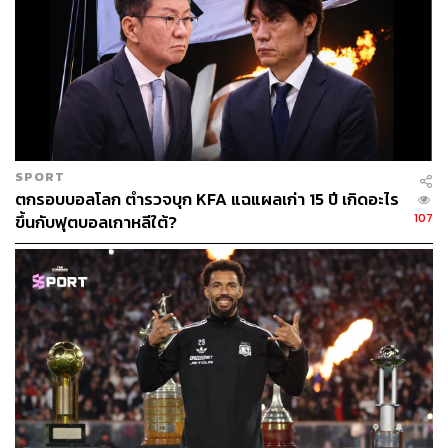
ปรากฏว่าเขาเลือกที่จะทำงานอยู่เบื้องหลังตามคำแนะนำ
ของฮาวแทน ซึ่งในเวลาต่อมาได้ตามกันไปอยู่กับบอร์นมัธ
อันเป็นสโมสรที่สร้างชื่อให้แก่ผู้จัดการทีมนิวคาสเซิลคน
ปัจจุบัน ที่สามารถเปลี่ยนแปลงทีมเล็กๆ ให้กลับมาขึ้นชั้นสู่
พรีเมียร์ลีกได้อย่างมหัศจรรย์
ส่วนหนึ่งเป็นเพราะ ‘หลังบ้าน’ แล้วฮิวจ์สเป็นคนดูแล ซึ่งก็ได้
SPORT
วิชาความรู้ส่วนหนึ่งมาจากเอ็ดเวิร์ดส์ที่ย้ายจากสเปอร์สมาอยู่
ตกรอบบอลโลก ตำรวจบุก KFA แฉแผลเก่า 15 ปี เกิดอะไร
กับลิเวอร์พูลในเวลาต่อมา และกลายเป็นคนช่วยวางรากฐาน
107
ขึ้นกับฟุตบอลเกาหลีใต้?
ความสำเร็จของยักษ์หลับให้กลับมาตื่นอีกครั้งในช่วง
ทศวรรษที่ผ่านมา
หนึ่งในความสามารถพิเศษของฮิวจ์สคือ สายตาที่แหลมคมที่
ไม่ได้แพ้พี่ใหญ่อย่างเอ็ดเวิร์ดส์
นักเตะลิเวอร์พูลในปัจจุบันหลายเคยผ่านสายตาของเขามา
แล้วทั้งนั้น ตั้งแต่ แอนดรูว์ โรเบิร์ตสัน (ฮัลล์​), ฮาร์วีย์ เอลเลีย
ตต์ (ฟูแลม), โจ โกเมซ (ชาร์ลตัน) จนถึง เวอร์จิล ฟาน ไดจ์ค