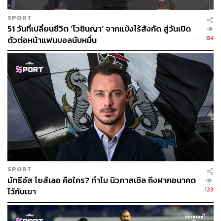
(ครั้งอยู่กับเซลติก) และ โมฮัมเหม็ด ซาลาห์ กับ อลิสสัน เบ็ค
เกอร์ (โรมา)
SPORT
51 วันที่เปลี่ยนชีวิต ‘โวซินญา’ จากแข้งไร้สังกัด สู่วันเปิด
84
ตัวต่อหน้าแฟนบอลนับหมื่น
แต่ไม่ว่าจะอำนาจทางการเงินหรือแรงดึงดูดแล้ว บอร์นมัธ
ของฮิวจ์สไม่มีทางสู้ลิเวอร์พูลของเอ็ดเวิร์ดส์ได้
SPORT
มัทธีอัส ไยส์เลอ คือใคร? ทำไม นิวคาสเซิล ถึงฝากอนาคต
123
ไว้กับเขา