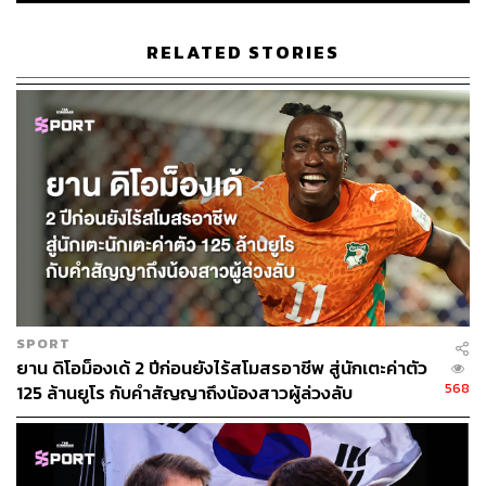
RELATED STORIES
ข้อมูลของเอ็ดเวิร์ดส์เป็นสิ่งที่น่าทึ่งและนำสมัยมากในยุคสมัย
นั้น ซึ่งฮิวจ์ส รวมถึงนักเตะที่เป็นแกนของสโมสรอย่าง เอ็ดดี
ฮาว, แกรี โอนีล และ แมตต์ เทย์เลอร์ (สองคนแรกก้าวมาเป็น
ผู้จัดการทีมนิวคาสเซิลและวูล์ฟส์ตามลำดับ) ได้ศึกษาทั้งการ
SPORT
เล่นของตัวเองและข้อมูลของคู่แข่ง รวมถึงทีมจากต่าง
ยาน ดิโอม็องเด้ 2 ปีก่อนยังไร้สโมสรอาชีพ สู่นักเตะค่าตัว
ประเทศ
568
125 ล้านยูโร กับคำสัญญาถึงน้องสาวผู้ล่วงลับ
จนถึงวันหนึ่งที่ต้องเลิกลาจากการเป็นนักฟุตบอล มีแต่คนคาด
หวังว่ากัปตันพอร์ทสมัธจะเดินหน้าสู่เส้นทางการเป็นโค้ช