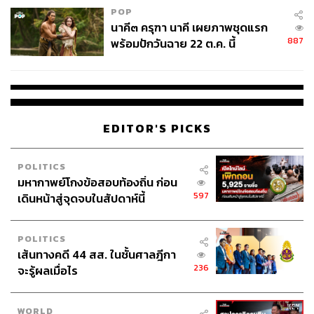
POP
น่าจะต่อยอดจากมรดกของคล็อปป์ได้
นาคี๓ ครุฑา นาคี เผยภาพชุดแรก
887
พร้อมปักวันฉาย 22 ต.ค. นี้
EDITOR'S PICKS
POLITICS
มหากาพย์โกงข้อสอบท้องถิ่น ก่อน
597
เดินหน้าสู่จุดจบในสัปดาห์นี้
POLITICS
เส้นทางคดี 44 สส. ในชั้นศาลฎีกา
แต่ The Times รายงานว่า ฮิวจ์สเป็นคนที่ชื่นชอบในตัวของ
236
จะรู้ผลเมื่อไร
โรแบร์โต เด แซร์บี จนเคยคิดจะดึงมาคุมทีมบอร์นมัธแทน
สกอตต์ ปาร์กเกอร์ ที่อำลาทีมไปเมื่อปี 2022 เพียงแต่เกิด
ความล่าช้าในการเจรจาเพราะสโมสรมีการเปลี่ยนแปลง
WORLD