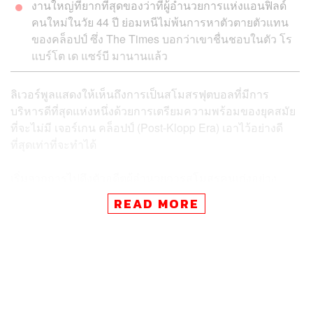
งานใหญ่ที่ยากที่สุดของว่าที่ผู้อำนวยการแห่งแอนฟิลด์
คนใหม่ในวัย 44 ปี ย่อมหนีไม่พ้นการหาตัวตายตัวแทน
ของคล็อปป์ ซึ่ง The Times บอกว่าเขาชื่นชอบในตัว โร
แบร์โต เด แซร์บี มานานแล้ว
ลิเวอร์พูลแสดงให้เห็นถึงการเป็นสโมสรฟุตบอลที่มีการ
บริหารดีที่สุดแห่งหนึ่งด้วยการเตรียมความพร้อมของยุคสมัย
ที่จะไม่มี เจอร์เกน คล็อปป์ (Post-Klopp Era) เอาไว้อย่างดี
ที่สุดเท่าที่จะทำได้
เริ่มจากการไปดึงตัวอดีตผู้อำนวยการสโมสรคนเก่งอย่าง
ไมเคิล เอ็ดเวิร์ดส์ ให้กลับมานั่งแท่นในตำแหน่งบริหารที่ใหญ่
READ MORE
กว่าเดิม ขึ้นตรงกับ Fenway Sports Group เจ้าของสโมสร
ซึ่งเตรียมที่จะขยายอาณาจักรในเกมลูกหนังด้วยการหาทีม
ลงทุนเพิ่มในอนาคต เพียงแต่งานหลักตอนนี้อยู่ที่การกำกับ
ดูแลทีม ‘หงส์แดง’ ในทุกมิติก่อน
และล่าสุดมีการยืนยันว่า ได้แต่งตั้ง ริชาร์ด ฮิวจ์ส ขึ้นเป็นผู้
อำนวยการสโมสรฝ่ายกีฬา หรือ Sporting Director คนใหม่