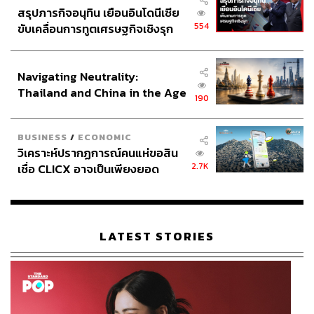
สรุปภารกิจอนุทิน เยือนอินโดนีเซีย
เจ้าของ ทำให้ไบรท์ตันปาดหน้าคว้ากุนซือชาวอิตาลีไป
554
ขับเคลื่อนการทูตเศรษฐกิจเชิงรุก
แทนที่ เกรแฮม พอตเตอร์ ได้ก่อน
ประกาศหุ้นส่วนยุทธศาสตร์ไทย –
อินโดนีเซีย
ก็น่าสนใจว่า เด แซร์บี จะมีโอกาสได้รับการติดต่อจากฮิวจ์
Navigating Neutrality:
สอีกครั้งหรือไม่ หรือจะเป็นใครอื่น
Thailand and China in the Age
190
of a New Global Order
ส่วนงานสำคัญรองลงมาคือ การตัดสินอนาคตของ 3 แกน
หลักอย่าง ฟาน ไดจ์ค, ซาลาห์ และ เทรนต์ อเล็กซานเดอร์-
BUSINESS
/
ECONOMIC
อาร์โนลด์ ที่รอการเจรจาต่อสัญญา ซึ่งเรื่องเงียบมานาน
วิเคราะห์ปรากฏการณ์คนแห่ขอสิน
เพราะสโมสรไม่มีคนดูแลจัดการในเรื่องนี้
2.7K
เชื่อ CLICX อาจเป็นเพียงยอด
ภูเขาน้ำแข็ง ของปัญหาหนี้ครัว
ไปจนถึงการวางแผนสำหรับการปรับทัพเสริมทีมเพื่อสู้ศึกใน
เรือนไทยที่ถูกซุกไว้
ฤดูกาลหน้า ที่แม้จะเข้ารับตำแหน่งอย่างเป็นทางการหลังจบ
ฤดูกาลนี้ แต่เชื่อว่าฮิวจ์สน่าจะแอบทำการบ้านมาพอสมควร
LATEST STORIES
แล้วในตอนนี้
โดยที่การตัดสินใจของเขาจะมีความสำคัญต่ออนาคตของ
ลิเวอร์พูลเป็นอย่างยิ่ง