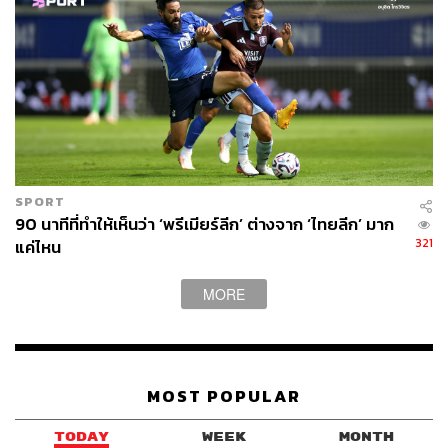
ชัยชนะไม่กี่ครั้งที่เขามีเหนือพี่ใหญ่คือ การชักชวน ลอยด์
เคลลี ให้ปฏิเสธการย้ายไปลิเวอร์พูล และเลือกอยู่กับบอร์นมัธ
แทนในปี 2019 ด้วยค่าตัว 13 ล้านปอนด์ ซึ่งทำเอาเอ็ดเวิร์ดส์
ต่อสายไปแสดงความยินดีด้วย แม้จะหัวเสียนิดหน่อยที่โดนทำ
แสบก็ตาม
ดังนั้นพูดง่ายๆ คือ ฮิวจ์สคือร่างจำลองของเอ็ดเวิร์ดส์ และ
สายสัมพันธ์ที่แนบแน่นยืนยาวระหว่างทั้งสองจะเป็นสิ่งที่มี
ความสำคัญอย่างมากในการกำหนดทิศทางของลิเวอร์พูลใน
SPORT
อนาคต
90 นาทีที่ทำให้เห็นว่า ‘พรีเมียร์ลีก’ ต่างจาก ‘ไทยลีก’ มาก
321
แค่ไหน
2 ปีที่ผ่านมาลิเวอร์พูลเหมือนเรือที่หางเสือทำงานได้ไม่เต็มที่
MORE
เพราะตั้งแต่เอ็ดเวิร์ดส์อำลาทีมไป จูเลียน วอร์ด ลูกมือที่ขึ้น
มารับตำแหน่งแทน ก็อยู่ในตำแหน่งได้ไม่นาน ก่อนประกาศ
ลาออกล่วงหน้าหลายเดือน ทำให้สโมสรต้องทำตามคำแนะ
นำของคล็อปป์ในการขอตัว ยอร์ก ชมัดท์เค อดีตผู้อำนวยการ
โวล์ฟสบวร์ก มาช่วยประคองไปก่อน โดยที่ขณะนั้นไม่มีใครรู้
MOST POPULAR
ว่านี่จะเป็นฤดูกาลสุดท้ายของผู้จัดการทีมชาวเยอรมัน
TODAY
WEEK
MONTH