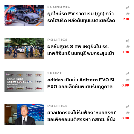
ดังนั้นการที่คล็อปป์ประกาศลาออกแบบไม่มีใครคาดคิด
ECONOMIC
หมายถึงการที่ลิเวอร์พูลจะต้องเริ่มต้นยุคใหม่ที่เหมือนนับจาก
ยุคใหม่รถ EV ราคาเริ่ม (ถูก) กว่า
0 เลยทีเดียวในเชิงของโครงสร้าง แม้ว่าในทาง ‘มรดกลูก
2.1K
รถไฮบริด หลังต้นทุนแบตเตอรี่ลด
หนัง’ ที่คล็อปป์ทิ้งไว้ให้นั้นจะมีคุณค่ามากล้นแล้วก็ตาม
ลง - จีนแห่บุกตลาดเกิดใหม่
POLITICS
ฮิวจ์สจะเป็นคนที่ช่วยนำทางสโมสรไป โดยมีเอ็ดเวิร์ดส์คอย
ผลชันสูตร 8 ศพ เหตุยิงใน รร.
ช่วยดูอยู่ห่างๆ อีกทีหนึ่ง
1.3K
เทพศิรินทร์ นนทบุรี พบกระสุนเข้า
จุดสำคัญ ‘ศีรษะ-หน้าอก’ ครูถูกยิง
โดยงานใหญ่ที่ยากที่สุดของว่าที่ผู้อำนวยการแห่งแอนฟิลด์
4 นัด จากระยะไกล
คนใหม่ในวัย 44 ปี ย่อมหนีไม่พ้นการหาตัวตายตัวแทนของ
SPORT
คล็อปป์ ที่แม้ในมุมของแฟนบอลแล้ว เชื่อว่าเป็นไปแทบไม่
adidas เปิดตัว Adizero EVO SL
ได้ที่จะหาคนที่ดีพอๆ กันมาทดแทนในเวลานี้ แต่ในมุมของ
0.9K
EXO คอลเล็กชันพิเศษรับฤดูกาล
สโมสรแล้ว พวกเขาต้องการต่อยอดความสำเร็จของ
College Football
‘Liverpool 2.0’ ที่มาได้ไกลเกินคาดในฤดูกาลนี้
POLITICS
ก่อนหน้านี้มีการเชื่อมโยงว่าเอเจนต์ของฮิวจ์สอย่าง อิญากิ อิ
ศาลปกครองไม่รับฟ้อง ‘หมอสรณ’
0.9K
ขอเพิกถอนมติสรรหา กสทช. ชี้ยัง
บานเยซ เป็นเอเจนต์คนเดียวกับ ชาบี อลอนโซ กุนซือเนื้อหอม
ไม่ใช่ผู้เดือดร้อนเสียหาย
ที่มาแรงที่สุดของไบเออร์ เลเวอร์คูเซน และเป็นเต็งหนึ่งทั้งใน
สายตาของเซียนและแฟนบอล ด้วยเชื่อว่าสไตล์และแนวทาง