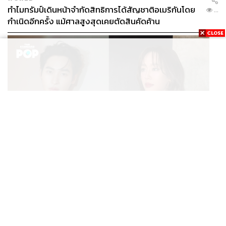
จุดที่น่าสนใจคือ การที่ FSG เร่งการดึงตัวเอ็ดเวิร์ดส์ ไปจนถึง
ทำไมทรัมป์เดินหน้าจำกัดสิทธิการได้สัญชาติอเมริกันโดย
...
การเจรจาหาผู้อำนวยการสโมสรคนใหม่ อาจเกิดจากการที่
กำเนิดอีกครั้ง แม้ศาลสูงสุดเคยตัดสินคัดค้าน
หนึ่งในเป้าหมายอย่างอลอนโซตกเป็นข่าวอย่างหนักกับบา
เยิร์น มิวนิก ในช่วงสัปดาห์ที่ผ่านมา ซึ่งลิเวอร์พูลยังทำอะไร
ไม่ได้ถ้ายังไม่มีคนรับผิดชอบงานส่วนนี้ในการไปเจรจา
โดยที่มีรายละเอียดเล็กๆ ที่น่าสนใจให้คิดกันสนุกๆ
ริชาร์ด ฮิวจ์ส มีเอเจนต์คนเดียวกับ ชาบี อลอนโซ คือ อิญากี
อิบาเนซ
น่าจับตามองว่า จะมีเรื่องบังเอิญเกิดขึ้นอีกไหมในการสร้าง
ENTERTAINMENT
ลิเวอร์พูลยุคใหม่ที่จะเห็นภาพชัดขึ้นหลังจากนี้
เก้า นพเก้า และ พาย รินรดา เตรียมร่วมงานกันใน ‘รสกาล
...
Enchanted Taste In Time’
อ้างอิง:
https://theathletic.com/5322946/2024/03/12/michael-
edwards-liverpool-fsg/
https://theathletic.com/5332174/2024/03/12/michael-
edwards-liverpool-fsg-profile/