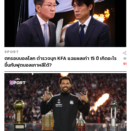
กลับมามากกว่า 45 ล้านปอนด์ ทั้งๆ ที่ยังไม่แจ้งเกิดดี
เพราะแม้ว่า จูเลียน วอร์ด ลูกมือคนสำคัญของเอ็ดเวิร์ดส์ จะ
เข้ารับตำแหน่งต่อ แต่ก็อยู่ในตำแหน่งได้เพียงแค่ฤดูกาลเดียว
ก่อนที่จะตัดสินใจอำลาสโมสรไป เช่นเดียวกับ เอียน เกรแฮม
หัวหน้าแผนกวิจัยที่เป็นเหมือน ‘AI’ ที่คอยรวบรวมข้อมูลและ
ประมวลผลให้ลิเวอร์พูลตลอดช่วง 10 ปีที่ผ่านมาก็อำลาทีมไป
SPORT
ด้วย ก่อนจะตั้งบริษัทของตัวเองอย่าง Ludonautics
ตกรอบบอลโลก ตำรวจบุก KFA แฉแผลเก่า 15 ปี เกิดอะไร
91
ขึ้นกับฟุตบอลเกาหลีใต้?
เรียกได้ว่าเป็นอาการ ‘สมองไหล’ อย่างรุนแรง
เหตุผลที่บรรดาหัวกะทิของสโมสรอำลาทีมไปนั้นเป็นที่พูด
ถึงกันอย่างกว้างขวาง โดยเฉพาะรายของเอ็ดเวิร์ดส์ที่ชี้แจง
การตัดสินใจว่า เป็นเพราะอยากพักหลังจากที่ทำงานอย่าง
หนักตลอดระยะเวลาสิบกว่าปีกับลิเวอร์พูล