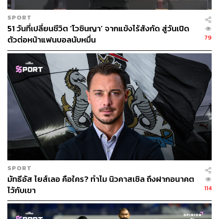
SPORT
51 วันที่เปลี่ยนชีวิต ‘โวซินญา’ จากแข้งไร้สังกัด สู่วันเปิด
79
ตัวต่อหน้าแฟนบอลนับหมื่น
แต่ก็มีการวิเคราะห์กันว่า ในเบื้องหลังแล้ว อดีตผู้อำนวยการ
สโมสรคนเก่งรายนี้มีปัญหาในการทำงานร่วมกับ เจอร์เกน
คล็อปป์ ที่มี ‘อำนาจ’ ภายในสโมสรมากขึ้นจนเหนือกว่าคน
ทำงานอีกฟากอย่างเอ็ดเวิร์ดส์ที่ดูแลเรื่องนอกสนาม
SPORT
มัทธีอัส ไยส์เลอ คือใคร? ทำไม นิวคาสเซิล ถึงฝากอนาคต
หนึ่งในประเด็นที่ถูกจับตามองคือ กรณีการต่อสัญญาของ
114
ไว้กับเขา
จอร์แดน เฮนเดอร์สัน กัปตันทีมลิเวอร์พูล ในปี 2021
ในมุมของสโมสร เอ็ดเวิร์ดส์ไม่ต้องการที่จะต่อสัญญากับนัก