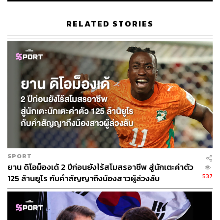
ของอดีตผู้อำนวยการสโมสรรายนี้ ถือว่าเป็นข่าวดีอย่างมาก
สำหรับลิเวอร์พูล หรือพูดให้ตรงกว่านั้นคือ เป็นข่าวดีสำหรับ
RELATED STORIES
FSG
นั่นเพราะนับจากที่เอ็ดเวิร์ดส์ตัดสินใจอำลาตำแหน่งกับ
สโมสรเมื่อจบฤดูกาล 2021/22 ซึ่งเป็นปีที่พวกเขาไล่ล่าคว้า
‘Quadruple’ หรือ ‘4 แชมป์’ ไป ลิเวอร์พูลสูญเสียความมั่นคง
ในส่วนของคนที่จะวางกลยุทธ์ของสโมสรไปทันที
ผู้อำนวยการสโมสรผู้นี้คือผู้ที่อยู่เบื้องหลังการสนับสนุนการ
ให้ลิเวอร์พูลนำ Data เข้ามาใช้ในการรวบรวมข้อมูลเพื่อ
ตัดสินใจ และนำไปสู่กระบวนการสรรหานักฟุตบอลที่ยอด
เยี่ยม ซื้อตัวที่เหมาะสมเข้ากับสโมสรได้อย่างแม่นยำ
SPORT
ยาน ดิโอม็องเด้ 2 ปีก่อนยังไร้สโมสรอาชีพ สู่นักเตะค่าตัว
ไปจนถึงเป็นคนอยู่เบื้องหลังการเจรจาระดับเทพ โดยเฉพาะ
537
125 ล้านยูโร กับคำสัญญาถึงน้องสาวผู้ล่วงลับ
ตำนานการขาย ฟิลิปป์ คูตินโญ ให้บาร์เซโลนา ได้เงิน 145
ล้านปอนด์ (ซึ่งนำมาซื้อ เวอร์จิล ฟาน ไดจ์ค กับ อลิสสัน เบ็ค
เกอร์ ที่เป็นจุดเปลี่ยนพาทีมกวาดทุกความสำเร็จ) หรือการ
ขายดาวรุ่งอย่าง โดมินิก โซลังกี, ไรอัน บรูว์สเตอร์ ได้เงิน