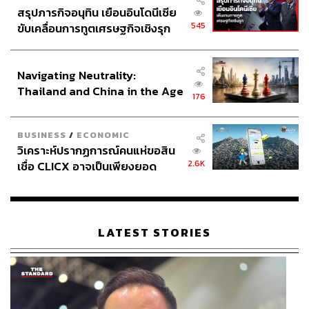
ให้กลับมาช่วยเหลือสโมสรอีกครั้งให้ได้
สรุปภารกิจอนุทิน เยือนอินโดนีเซีย
545
ขับเคลื่อนการทูตเศรษฐกิจเชิงรุก
โดยที่คราวนี้กอร์ดอนได้เปลี่ยนแนวทางเล็กน้อยแต่สำคัญ
ประกาศหุ้นส่วนยุทธศาสตร์ไทย –
เพราะแทนที่จะให้กลับมานั่งตำแหน่งเดิมในบทบาทผู้อำนวย
อินโดนีเซีย
การสโมสรลิเวอร์พูล ก็ให้มานั่งแท่นในตำแหน่งระดับสูงของ
Navigating Neutrality:
Thailand and China in the Age
FSG แทน โดยได้รับมอบหมายให้ดูแลโครงสร้างของทีมหงส์
176
of a New Global Order
แดง ‘ทั้งหมดทุกอย่าง’
BUSINESS
/
ECONOMIC
พูดง่ายๆ ก็คือ ยกลิเวอร์พูลให้เอ็ดเวิร์ดส์ไปดูแล อยากบริหาร
วิเคราะห์ปรากฏการณ์คนแห่ขอสิน
ให้เป็นแบบไหนก็ได้ทั้งนั้น
2.6K
เชื่อ CLICX อาจเป็นเพียงยอด
ภูเขาน้ำแข็ง ของปัญหาหนี้ครัว
‘วิสัยทัศน์’ ของเอ็ดเวิร์ดส์ที่ได้รับการยกย่องว่าเป็น
เรือนไทยที่ถูกซุกไว้
‘Visionary’ จึงมีความสำคัญอย่างมาก
LATEST STORIES
ข้อเสนอดังกล่าวฟังดูน่าสนใจ ทำให้อดีตผู้อำนวยการสโมสร
คนเก่งยอมที่จะเดินทางไปเจรจากันที่บอสตันเมื่อสัปดาห์ที่
แล้ว ก่อนที่จะยอมรับข้อเสนอที่จะกลับมาอีกครั้ง
เพียงแต่ ‘หมาก’ นั้นไม่ได้วางไว้แค่ชั้นเดียว