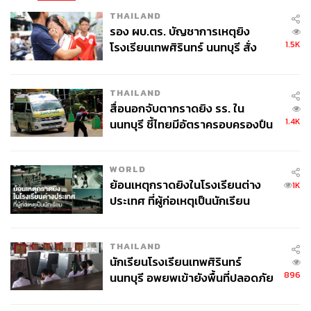
THAILAND
ไม่นับทีมสตาฟฟ์ชุดปัจจุบันที่ขออำลาสโมสรตามคล็อปป์ไป
รอง ผบ.ตร. บัญชาการเหตุยิง
เกือบยกชุด
1.5K
โรงเรียนเทพศิรินทร์ นนทบุรี สั่ง
ค้นหา 2 รอบยืนยันไร้คนติดค้าง พบ
เท่ากับลิเวอร์พูลจะไม่เหลือใครเลยในตำแหน่งสำคัญของฝั่ง
ศพปู่-ย่าที่บ้านพักผู้ก่อเหตุ
‘ในสนาม’
THAILAND
สื่อนอกจับตากราดยิง รร. ใน
นั่นเป็นเหตุผลที่ทำให้ทางด้าน FSG ต้องการเอ็ดเวิร์ดส์กลับ
1.4K
นนทบุรี ชี้ไทยมีอัตราครอบครองปืน
มาเพื่อ ‘ปรับโครงสร้าง’ ของลิเวอร์พูลใหม่ทั้งหมด
สูงในระดับต้นของภูมิภาค
WORLD
ย้อนเหตุกราดยิงในโรงเรียนต่าง
1K
ประเทศ ที่ผู้ก่อเหตุเป็นนักเรียน
THAILAND
นักเรียนโรงเรียนเทพศิรินทร์
896
นนทบุรี อพยพเข้ายังพื้นที่ปลอดภัย
ชั่วคราว หลังเหตุใช้อาวุธปืนภายใน
โรงเรียนคลี่คลาย