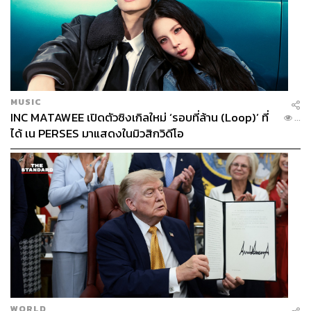
ส่วนขั้นต่อไปคือ การหาตัวผู้จัดการทีมคนใหม่ ที่คาดว่าจะ
เริ่มต้นอย่างจริงจังทันทีที่มีการยืนยันตำแหน่งผู้อำนวยการ
สโมสรคนใหม่ โดยมีรายชื่อของคนที่ถูกมองว่าอยู่ในข่าย 2
คนด้วยกัน
หนึ่งคือ ชาบี อลอนโซ ที่กำลังพาไบเออร์ เลเวอร์คูเซน ลุ้น
คว้าแชมป์บุนเดสลีกาสมัยแรกในประวัติศาสตร์ของสโมสร
MUSIC
INC MATAWEE เปิดตัวซิงเกิลใหม่ ‘รอบที่ล้าน (Loop)’ ที่
...
ได้ เน PERSES มาแสดงในมิวสิกวิดีโอ
อีกหนึ่งคือ รูเบน อโมริม กุนซือคนหนุ่มไฟแรงของสปอร์ติง
ลิสบอน ที่มีแนวทางในการทำทีมที่น่าสนใจ
คาดว่ากระบวนการหาผู้จัดการทีมคนใหม่จะถูกเร่งรัดอย่าง
รวดเร็ว เพื่อที่จะวางแผนสำหรับการทำงานในฤดูกาลหน้า
เพราะยังมีเรื่องใหญ่ที่ต้องตัดสินใจอีกมากมาย ไม่ว่าจะเป็น
การปรับทัพเสริมทีม ไปจนถึงการต่อสัญญาของนักเตะคีย์
แมนหลายรายทั้ง โมฮัมเหม็ด ซาลาห์, เวอร์จิล ฟาน ไดจ์ค
หรือ เทรนต์ อเล็กซานเดอร์-อาร์โนลด์ ที่กำลังจะเข้าช่วงอ่อน
ไหวในการเจรจา
WORLD