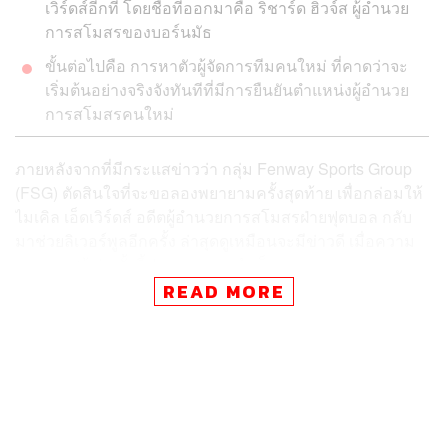
เวิร์ดส์อีกที โดยชื่อที่ออกมาคือ ริชาร์ด ฮิวจ์ส ผู้อำนวย
การสโมสรของบอร์นมัธ
ขั้นต่อไปคือ การหาตัวผู้จัดการทีมคนใหม่ ที่คาดว่าจะ
เริ่มต้นอย่างจริงจังทันทีที่มีการยืนยันตำแหน่งผู้อำนวย
การสโมสรคนใหม่
ภายหลังจากที่มีกระแสข่าวว่า กลุ่ม Fenway Sports Group
(FSG) ตัดสินใจที่จะขอลองพยายามครั้งสุดท้าย เพื่อกล่อมให้
ไมเคิล เอ็ดเวิร์ดส์ อดีตผู้อำนวยการสโมสรฝ่ายฟุตบอล กลับ
มาช่วยลิเวอร์พูลอีกครั้ง ล่าสุดดูเหมือนจะมีข่าวดี เมื่อความ
พยายาม ‘ง้อ’ ครั้งนี้ประสบความสำเร็จ
READ MORE
ตามรายงานจาก The Times และ The Athletic ยืนยันว่า เอ็ด
เวิร์ดส์จะกลับมาช่วยลิเวอร์พูลอีกครั้งนับตั้งแต่ฤดูกาลหน้า
เป็นต้นไป
เพียงแต่จะเปลี่ยนบทบาทใหม่ โดยไม่ได้กลับมาเป็นผู้อำนวย
การสโมสรฝ่ายฟุตบอลของลิเวอร์พูลแล้ว แต่จะได้ตำแหน่งที่