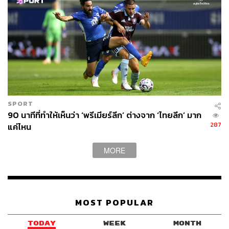
เตะวัย 31 ปี ในเวลานั้นเนื่องจากอดีตกัปตันทีมยังเหลือสัญญา
กับสโมสรอีก 2 ปีจนถึงปี 2023 แต่ทางด้านเฮนเดอร์สัน
ต้องการได้รับสัญญาใหม่ ซึ่งสุดท้ายคล็อปป์ได้เข้าแทรกแซง
ในเรื่องนี้ จนทำให้สโมสรต้องยอมต่อสัญญาใหม่กับเฮนเดอร์
สันจนถึงปี 2025
เรื่องนี้ถูกมองว่าเป็น ‘ฟางเส้นสุดท้าย’ ที่ทำให้เอ็ดเวิร์ดส์
ตัดสินใจอำลาตำแหน่งผู้อำนวยการสโมสรเมื่อจบฤดูกาล
SPORT
90 นาทีที่ทำให้เห็นว่า ‘พรีเมียร์ลีก’ ต่างจาก ‘ไทยลีก’ มาก
และมีการประกาศเอาไว้ว่า จะไม่มีวันกลับมารับตำแหน่งเดิม
287
แค่ไหน
ที่ลิเวอร์พูลอีก
MORE
แต่จากสถานการณ์ระส่ำของลิเวอร์พูล เมื่อคล็อปป์ตัดสินใจที่
จะขออำลาทีมหลังสิ้นสุดฤดูกาลนี้ด้วยเหตุผลของคนหมดไฟ
ในขณะที่ตำแหน่งผู้อำนวยการสโมสรก็ว่างด้วยเช่นกัน เมื่อ
ยอร์ก ชมัดท์เค ที่เข้ามารับตำแหน่งเป็นการชั่วคราวเมื่อช่วง
MOST POPULAR
ฤดูร้อน ได้ขออำลาตำแหน่งเมื่อสิ้นเดือนมกราคม หรือรอบ
ตลาดฤดูหนาวที่ผ่านมา
TODAY
WEEK
MONTH