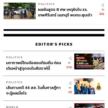
POLITICS
ผลชันสูตร 8 ศพ เหตุยิงใน รร.
816
เทพศิรินทร์ นนทบุรี พบกระสุนเข้า
จุดสำคัญ ‘ศีรษะ-หน้าอก’ ครูถูกยิง
4 นัด จากระยะไกล
‘Liverpool 2.0’ ที่แท้จริง
การยอมกลับมาของเอ็ดเวิร์ดส์นั้นเป็นเครดิตของทีมบริหาร
EDITOR'S PICKS
FSG นำโดย ไมค์ กอร์ดอน ซึ่งเป็นอีกคนที่มีความสำคัญกับ
สโมสรอย่างมาก ที่พยายามตามตื๊อเพื่อขอดึงตัวคนเก่งและมี
POLITICS
ความสามารถกลับมาช่วยเหลืองานกันอีกครั้ง
มหากาพย์โกงข้อสอบท้องถิ่น ก่อน
576
เดินหน้าสู่จุดจบในสัปดาห์นี้
ในครั้งแรกที่มีการติดต่อไปหลังข่าวการเตรียมอำลาของ
คล็อปป์ในช่วงต้นเดือนกุมภาพันธ์ ถูกอดีต DOF ปฏิเสธไป
แทบจะทันที
POLITICS
เส้นทางคดี 44 สส. ในชั้นศาลฎีกา
211
จะรู้ผลเมื่อไร
แต่หลังจากที่ปล่อยให้เวลาผ่านมาอีก 1 เดือนโดยที่ FSG มอง
ไม่เห็นคนที่มีความเหมาะสมที่จะทำงานด้วยจริงๆ ทำให้มี
การติดต่อกลับไปยังเอ็ดเวิร์ดส์อีกครั้ง เพื่อหวังจะเกลี้ยกล่อม
WORLD