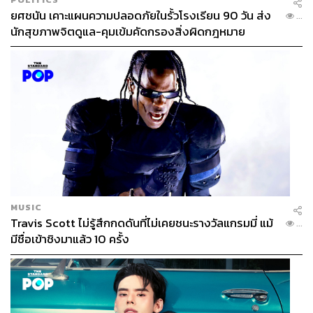
กลับมาเป็นทีมที่เอาตัวรอดในพรีเมียร์ลีกได้อีกครั้ง ด้วยการ
ยศชนัน เคาะแผนความปลอดภัยในรั้วโรงเรียน 90 วัน ส่ง
...
แต่งตั้ง อันโดนี อิราโอลา เข้ามารับตำแหน่ง
นักสุขภาพจิตดูแล-คุมเข้มคัดกรองสิ่งผิดกฎหมาย
ที่สำคัญคือ เอ็ดเวิร์ดส์และฮิวจ์สรู้จักกันเป็นอย่างดี มีความ
สัมพันธ์ที่ค่อนข้างใกล้ชิด
กระแสข่าวระบุว่า ฮิวจ์สจะอำลาตำแหน่งผู้อำนวยการ
สโมสรบอร์นมัธหลังจบฤดูกาลนี้ ซึ่งดูเป็นเรื่องเหมือนบังเอิญ
ดี
ถ้าเป็นไปตามนี้ เท่ากับลิเวอร์พูลได้เดินหมากไปแล้ว 2 ชั้น คือ
จะได้ทั้งเอ็ดเวิร์ดส์มาดูภาพใหญ่ของสโมสร และให้ฮิวจ์ส
MUSIC
ทำงานในบทผู้อำนวยการสโมสร ซึ่งทั้งสองตำแหน่งถือว่า
Travis Scott ไม่รู้สึกกดดันที่ไม่เคยชนะรางวัลแกรมมี่ แม้
...
สำคัญอย่างมากต่ออนาคตของทีม โดยเฉพาะในยุคหลังจาก
มีชื่อเข้าชิงมาแล้ว 10 ครั้ง
นี้ที่จะไม่มีผู้จัดการทีมที่มหัศจรรย์อย่างคล็อปป์อยู่กับทีมอีก
แล้ว การสานต่อและสร้างลิเวอร์พูลยุคใหม่ ‘Post Klopp Era’
เป็นเรื่องที่ท้าทายอย่างมาก