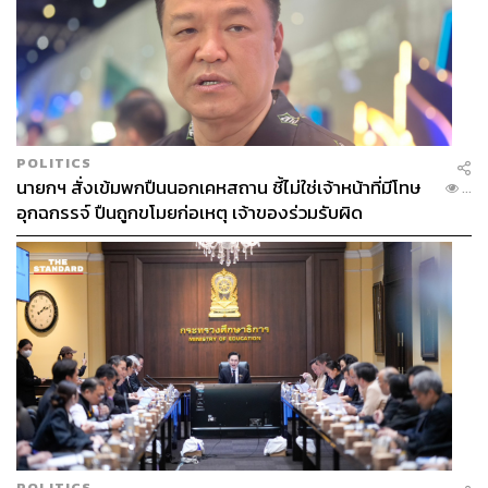
POLITICS
นายกฯ สั่งเข้มพกปืนนอกเคหสถาน ชี้ไม่ใช่เจ้าหน้าที่มีโทษ
...
อุกฉกรรจ์ ปืนถูกขโมยก่อเหตุ เจ้าของร่วมรับผิด
เพราะในเบื้องหลังมีการพยายามหาคนที่จะมาทำงานใน
ตำแหน่งผู้อำนวยการสโมสร ซึ่งจะเป็น ‘ลูกมือ’ ของเอ็ดเวิร์ด
ส์อีกที โดยชื่อที่ออกมาคือ ริชาร์ด ฮิวจ์ส ผู้อำนวยการสโมสร
ของบอร์นมัธ ที่ได้รับการยกย่องว่าเป็นมือดีคนหนึ่งของ
วงการ และมีส่วนสำคัญในการช่วยเปลี่ยนแปลงให้สโมสร
POLITICS