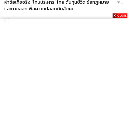
ผ่าข้อเท็จจริง ‘โทษประหาร’ ไทย ต้นทุนชีวิต ข้อกฎหมาย
...
และทางออกเพื่อความปลอดภัยสังคม
News
Wealth
Pop
Podcast
Video
Now
Opinion
Careers
Events
Privacy
About
Contact
Policy
FOR
ADVERTISING
MEMBERSHIP