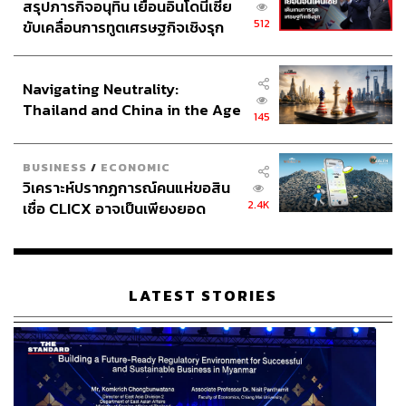
สรุปภารกิจอนุทิน เยือนอินโดนีเซีย
512
ขับเคลื่อนการทูตเศรษฐกิจเชิงรุก
ประกาศหุ้นส่วนยุทธศาสตร์ไทย –
อินโดนีเซีย
Navigating Neutrality:
Thailand and China in the Age
145
of a New Global Order
BUSINESS
/
ECONOMIC
วิเคราะห์ปรากฏการณ์คนแห่ขอสิน
2.4K
เชื่อ CLICX อาจเป็นเพียงยอด
ภูเขาน้ำแข็ง ของปัญหาหนี้ครัว
เรือนไทยที่ถูกซุกไว้
LATEST STORIES