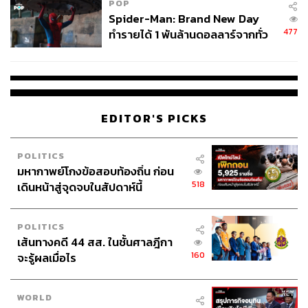
POP
Spider-Man: Brand New Day
477
ทำรายได้ 1 พันล้านดอลลาร์จากทั่ว
โลกภายใน 6 วัน
EDITOR'S PICKS
POLITICS
มหากาพย์โกงข้อสอบท้องถิ่น ก่อน
518
เดินหน้าสู่จุดจบในสัปดาห์นี้
POLITICS
เส้นทางคดี 44 สส. ในชั้นศาลฎีกา
160
จะรู้ผลเมื่อไร
WORLD