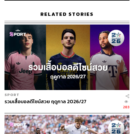
ได้รับการบรรจุชื่อ โดยตัวเลือกที่เหลือ ได้แก่ โทนี อดัมส์,
เดวิด เบ็คแฮม, เดนนิส เบิร์กแคมป์, โซล แคมป์เบลล์, แอนดี
RELATED STORIES
โคล, แอชลีย์ โคล, ดิดิเยร์ ดร็อกบา, เลส เฟอร์ดินานด์, ริโอ
เฟอร์ดินานด์, ร็อบบี ฟาวเลอร์, สตีเวน เจอร์ราร์ด, รอย คีน,
แฟรงค์ แลมพาร์ด, แมทธิว เลอ ทิสซิเอร์, ไมเคิล โอเวน, ปี
เตอร์ ชไมเคิล, พอล สโคลส์, จอห์น เทอร์รี, โรบิน ฟาน เพอร์
ซี, เนมันยา วิดิช, ปาทริก วิเอรา, เอียน ไรต์
อ้างอิง:
https://www.skysports.com/football/news/11661/1230
9662/eric-cantona-former-manchester-united-forward
-inducted-into-premier-league-hall-of-fame
https://www.premierleague.com/news/2140246
SPORT
รวมเสื้อบอลดีไซน์สวย ฤดูกาล 2026/27
TAGS:
Manchester United
Eric Cantona
283