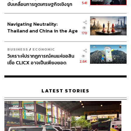
541
ขับเคลื่อนการทูตเศรษฐกิจเชิงรุก
ประกาศหุ้นส่วนยุทธศาสตร์ไทย –
อินโดนีเซีย
Navigating Neutrality:
Thailand and China in the Age
170
of a New Global Order
BUSINESS
/
ECONOMIC
วิเคราะห์ปรากฏการณ์คนแห่ขอสิน
2.6K
เชื่อ CLICX อาจเป็นเพียงยอด
ภูเขาน้ำแข็ง ของปัญหาหนี้ครัว
เรือนไทยที่ถูกซุกไว้
LATEST STORIES