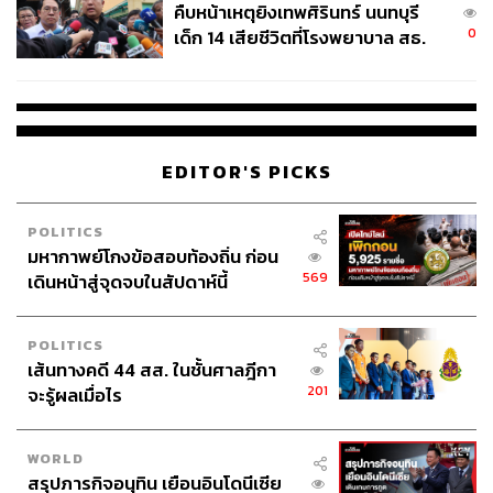
คืบหน้าเหตุยิงเทพศิรินทร์ นนทบุรี
0
เด็ก 14 เสียชีวิตที่โรงพยาบาล สธ.
ยืนยันครูเสียชีวิต 5 ราย เจ็บ 22
ราย
EDITOR'S PICKS
POLITICS
มหากาพย์โกงข้อสอบท้องถิ่น ก่อน
569
เดินหน้าสู่จุดจบในสัปดาห์นี้
POLITICS
เส้นทางคดี 44 สส. ในชั้นศาลฎีกา
201
จะรู้ผลเมื่อไร
WORLD
สรุปภารกิจอนุทิน เยือนอินโดนีเซีย