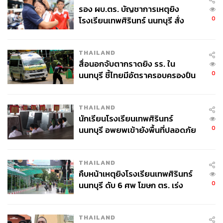
รอง ผบ.ตร. บัญชาการเหตุยิง
0
โรงเรียนเทพศิรินทร์ นนทบุรี สั่ง
ค้นหา 2 รอบยืนยันไร้คนติดค้าง พบ
ศพปู่-ย่าที่บ้านพักผู้ก่อเหตุ
THAILAND
สื่อนอกจับตากราดยิง รร. ใน
0
นนทบุรี ชี้ไทยมีอัตราครอบครองปืน
สูงในระดับต้นของภูมิภาค
THAILAND
นักเรียนโรงเรียนเทพศิรินทร์
0
นนทบุรี อพยพเข้ายังพื้นที่ปลอดภัย
ชั่วคราว หลังเหตุใช้อาวุธปืนภายใน
โรงเรียนคลี่คลาย
THAILAND
คืบหน้าเหตุยิงโรงเรียนเทพศิรินทร์
0
นนทบุรี ดับ 6 ศพ โฆษก ตร. เร่ง
สอบปมขโมยปืนปู่ก่อเหตุ
THAILAND