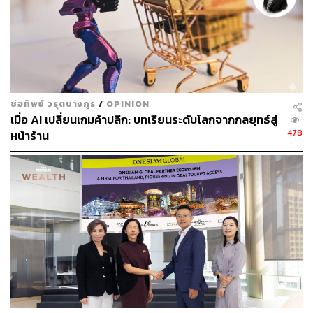
ภูมิภาค
พิสูจน์อักษร: ลักษณ์นารา พักตร์เพียงจันทร์
TAGS:
สมาคมผู้ค้าปลีกไทย
ธุรกิจค้าปลีก
ช่อทิพย์ วรุตบางกูร
/
OPINION
เมื่อ AI เปลี่ยนเกมค้าปลีก: บทเรียนระดับโลกจากกลยุทธ์สู่
478
หน้าร้าน
669
ABOUT THE AUTHOR
ถนัดกิจ จันกิเสน
Content Creator ประจำกองบรรณาธิการ