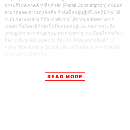
การบริโภคภาคค้าปลีกค้าส่ง (Retail Consumption) อ่อนแอ
ลงมาตลอด สาเหตุหลักคือ กำลังซื้อกลุ่มผู้บริโภคที่มีรายได้
ระดับกลางลงล่าง ที่ต้องอาศัยรายได้จากผลผลิตทางการ
เกษตร ซึ่งยังคงมีกำลังซื้อที่อ่อนแออยู่ และรอการกระตุ้น
เศรษฐกิจจากภาครัฐผ่านมาตรการต่างๆ รวมถึงหนี้ครัวเรือน
ที่ยังไม่มีแนวโน้มลดลง สะท้อนให้เห็นในหมวดสินค้าไม่
คงทน (Nondurable Goods) เช่น เครื่องดื่ม อาหาร ที่เติบโต
ลดลงอย่างมีนัยสำคัญ
ขณะที่ผู้บริโภคระดับกลางที่มีรายได้ประจำเริ่มแสดงให้เห็น
ถึงกำลังซื้อที่อ่อนแอลง ส่งผลให้การเติบโตของการบริโภค
READ MORE
หมวดสินค้ากึ่งคงทน (Semi-Durable Goods) เช่น เสื้อผ้า
เครื่องสำอาง เครื่องหนัง รองเท้า นาฬิกา ซึ่งหมวดนี้เคยมี
การเติบโตเฉลี่ยที่ 8-12% ในช่วง 10 ปีผ่านมา เติบโตถดถอย
ลงมาอยู่ที่ 3.2%
ส่วนกลุ่มสินค้าคงทนถาวรเติบโตลดลงจากปีก่อนเล็กน้อย
โดยเฉพาะในหมวดสินค้า อิเล็กทรอนิกส์ อย่างกล้องถ่ายภาพ