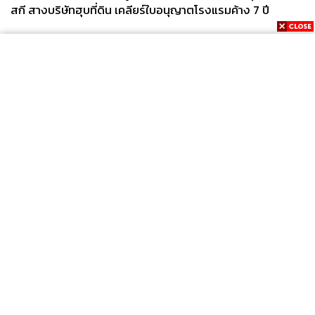
สกี สางบริษัทฮุบที่ดิน เคลียร์ใบอนุญาตโรงแรมค้าง 7 ปี
News
Wealth
Pop
Podcast
Video
Now
Opinion
Careers
Events
Privacy
About
Contact
Policy
FOR
ADVERTISING
MEMBERSHIP