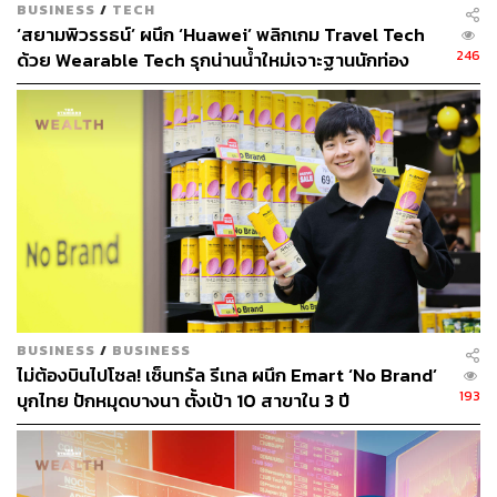
BUSINESS
/
TECH
THE STANDARD WEALTH ผู้เสพติดโลก
ธุรกิจ การตลาด เทคโนโลยี และชอบสำรวจ
‘สยามพิวรรธน์’ ผนึก ‘Huawei’ พลิกเกม Travel Tech
โลกออฟไลน์และออนไลน์มาถอดรหัสความ
246
ด้วย Wearable Tech รุกน่านน้ำใหม่เจาะฐานนักท่อง
เคลื่อนไหวให้เป็นเรื่องเข้าใจง่าย สนุก และได้
เที่ยวพรีเมียมทั่วโลก [Advertorial]
ไอเดียใหม่ๆ
BUSINESS
/
BUSINESS
ไม่ต้องบินไปโซล! เซ็นทรัล รีเทล ผนึก Emart ‘No Brand’
193
บุกไทย ปักหมุดบางนา ตั้งเป้า 10 สาขาใน 3 ปี