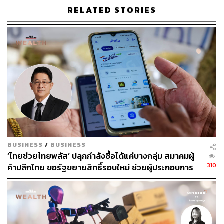
Department Store ยังคงได้รับผลกระทบจากบรรยากาศการ
RELATED STORIES
จับจ่ายที่ยังไม่ปกติ และราคาสินค้าที่ไม่เอื้ออำนวยในการจับ
จ่ายแก่นักท่องเที่ยว เนื่องจากภาระภาษีนำเข้าของสินค้า
แบรนด์หรูยังสูงเมื่อเทียบกับประเทศที่มีนโยบายให้เกิด
Shopping Destination เพื่อจูงใจนักท่องเที่ยว
ส่วนหมวด Home Improvement และ Home Appliance and
Electronic ยังไม่เติบโต ซึ่งเป็นผลจากความซบเซาของ
อุตสาหกรรมก่อสร้างและอสังหาริมทรัพย์ แต่สำหรับ Home
Improvement ที่มีเป้าหมายเจ้าของบ้านยังคงมีการเติบโตจาก
การขยายตัวของบ้านและคอนโดหรูระดับไฮเอนด์
BUSINESS
/
BUSINESS
หมวด Food Sector (Hypermart, Convenience) ที่จับกลุ่ม
‘ไทยช่วยไทยพลัส’ ปลุกกำลังซื้อได้แค่บางกลุ่ม สมาคมผู้
ลูกค้าระดับกลางลงล่างยังคงประสบปัญหาการเติบโต
310
ค้าปลีกไทย ขอรัฐขยายสิทธิ์รอบใหม่ ช่วยผู้ประกอบการ
เนื่องจากกำลังซื้อในกลุ่มกลางลงล่างยังอ่อนแอ มาตรการ
รายย่อย
การผลักดันงบประมาณการใช้จ่ายภาครัฐผ่านบัตรสวัสดิการ
คนจนลงสู่รากหญ้า และมาตรการ ‘ชิมช้อปใช้’ ได้ผลเพียงระ
ยะสั้นๆ และส่วนใหญ่ ผลพวงจากมาตรการจะไปอยู่ที่ร้านค้า
ปลีกภูธร ซึ่งส่งผลให้ร้านค้าปลีกภูธรเติบโตอย่างมีนัยทุก