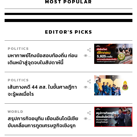
MOST POPULAR
ยังป้องกันข้อมูลขององค์กรและความลับทางธุรกิจจากคู่แข่ง
ในตลาดอีกด้วย
5. การดำเนินกลยุทธ์ Generative AI และการนำไปใช้ในการ
สร้างผลการใช้งานที่เหมาะสม
EDITOR'S PICKS
ในการใช้ Generative AI องค์กรต้องมีผู้เชี่ยวชาญที่มีความ
POLITICS
สามารถเฉพาะทาง ตำแหน่งงานเหล่านี้จะประกอบด้วยนัก
มหากาพย์โกงข้อสอบท้องถิ่น ก่อน
...
วิทยาศาสตร์ข้อมูล วิศวกรซอฟต์แวร์ วิศวกรข้อมูล และผู้
เดินหน้าสู่จุดจบในสัปดาห์นี้
เชี่ยวชาญแขนงใหม่ เช่น วิศวกรชุดคำสั่ง หรือ Prompt
Engineers ที่สามารถช่วยทดสอบและยืนยันความสามารถ
POLITICS
ของแชตบอตได้ อีกทั้งได้รับการฝึกฝนในการถาม
เส้นทางคดี 44 สส. ในชั้นศาลฎีกา
...
Generative AI เพื่อให้ได้คำตอบที่ถูกต้อง ในปัจจุบัน การมีผู้
จะรู้ผลเมื่อไร
เชี่ยวชาญในสาขาต่างๆ ข้างต้นเป็นสิ่งสำคัญในการใช้
เทคโนโลยีนี้อย่างเต็มประสิทธิภาพในภาคธุรกิจค้าปลีกและ
สินค้าอุปโภคบริโภค
WORLD
สรุปภารกิจอนุทิน เยือนอินโดนีเซีย
...
ขับเคลื่อนการทูตเศรษฐกิจเชิงรุก
การใช้ Generative AI เป็นสิ่งใหม่ในองค์กรหลายแห่ง องค์กร
ประกาศหุ้นส่วนยุทธศาสตร์ไทย –
ต่างๆ จึงควรเตรียมความพร้อม ลงทุนเพิ่มเติมเพื่อดำเนิน