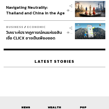
อินโดนีเซีย
กลยุทธ์ที่เกี่ยวกับ Generative AI หรือหาพาร์ตเนอร์ภายนอก
Navigating Neutrality:
ที่สามารถเป็นผู้นำทางในการใช้เทคโนโลยีนี้ให้กับองค์กรได้
...
Thailand and China in the Age
of a New Global Order
อ้างอิง:
KPMG generative AI survey report: Consumer and
BUSINESS
/
ECONOMIC
วิเคราะห์ปรากฏการณ์คนแห่ขอสิน
retail
...
เชื่อ CLICX อาจเป็นเพียงยอด
ภูเขาน้ำแข็ง ของปัญหาหนี้ครัว
เรือนไทยที่ถูกซุกไว้
สามารถติดตาม THE STANDARD WEALTH
ผ่านแอปพลิเคชันต่างๆ ที่คุณสะดวกหรือใช้งานอยู่แล้วได้เลย
LATEST STORIES
TAGS:
Generative AI
ปัญญาประดิษฐ์ (Artificial intelligence - AI)
Opinion
ธุรกิจค้าปลีก
สินค้าอุปโภคบริโภค
News
Wealth
Pop