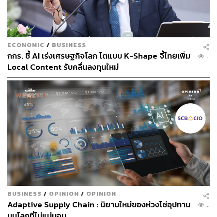
Responsible AI คือการใช้ AI ในทางที่สอดคล้องกับ
จริยธรรมและกฎหมาย โดยพิจารณาผลกระทบต่อลูกค้า
พนักงาน และผู้มีส่วนได้ส่วนเสียอื่นๆ ซึ่งจะมีความสำคัญมาก
ECONOMIC
/
BUSINESS
ต่อการได้รับความเชื่อถือจากบุคคลเหล่านี้และปกป้องชื่อ
กกร. ชี้ AI เร่งเศรษฐกิจโลก โตแบบ K-Shape จี้ไทยเพิ่ม
...
เสียงขององค์กรในการใช้งานข้อมูลส่วนบุคคล องค์กรต่างๆ
Local Content รับคลื่นลงทุนใหม่
ควรมีการสร้างกรอบ ‘Responsible AI’ เพื่อควบคุมและ
ป้องกันความเสี่ยงในแง่ต่างๆ เช่น ความเสี่ยงจากผลลัพธ์ที่ไม่
แม่นยำ การฉ้อโกง การป้องกันทรัพย์สินทางปัญญาของตัว
องค์กรเองและความเสี่ยงในการละเมิดทรัพย์สินทางปัญญา
ของผู้อื่น จากผลสำรวจมีเพียง 8% ของผู้บริหารในกลุ่มธุรกิจ
ค้าปลีกและสินค้าอุปโภคบริโภคที่ตอบแบบสอบถามเชิง
สำรวจว่ามีโมเดลการบริหารและนโยบายที่เหมาะสมในการ
ใช้ Generative AI ในธุรกิจของตน
3. ทดลองการใช้งาน กำหนดยุทธศาสตร์ พัฒนา และเก็บ
รวบรวมกรณีการใช้งานทางธุรกิจ (Business Use Cases)
BUSINESS
/
OPINION
/
OPINION
Adaptive Supply Chain : นิยามใหม่ของห่วงโซ่อุปทาน
...
บนโลกที่ไม่แน่นอน
ในการใช้งาน AI องค์กรต้องพัฒนายุทธศาสตร์ที่ชัดเจนโดย