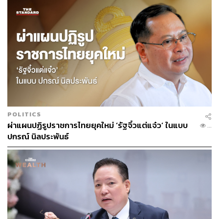
ประสิทธิภาพมากขึ้นอีกด้วย
จากผลสำรวจของ KPMG พบว่ามีเพียง 9% ของผู้บริหารใน
กลุ่มธุรกิจค้าปลีกและสินค้าอุปโภคบริโภคที่ตอบว่าบริษัท
ของตนมีเทคโนโลยีและโครงสร้างพื้นฐานข้อมูลที่เหมาะสม
สำหรับ Generative AI ซึ่งอยู่ในระดับต่ำกว่า 22% ของผู้
บริหารในภาคธุรกิจทั้งหมด
นอกจากนี้ ข้อบกพร่องของ Generative AI ในปัจจุบันคือ
สามารถสร้างผลลัพธ์ที่ดูเหมือนจะถูกต้องแต่ก็ยังมีความไม่
POLITICS
แม่นยำอยู่ องค์กรที่จะนำ Generative AI มาใช้จึงต้องเริ่มต้น
ผ่าแผนปฏิรูปราชการไทยยุคใหม่ ‘รัฐจิ๋วแต่แจ๋ว’ ในแบบ
...
ด้วยการประเมินความน่าเชื่อถือในผลลัพธ์ที่ได้ ว่าส่วนใดมา
ปกรณ์ นิลประพันธ์
จากข้อมูลที่ถูกต้อง และส่วนใดเป็นผลของการ ‘Hallucinate’
หรือการสร้างภาพลวงตาของ Generative AI องค์กรที่มี
ความสามารถในการแปลผลลัพธ์ที่ดีจะสามารถใช้
Generative AI ในการตัดสินใจที่ดีขึ้นได้
2. การพัฒนากรอบ ‘Responsible AI’ เพื่อควบคุมการ
ประยุกต์ใช้ AI ทั้งหมดในองค์กรของคุณ