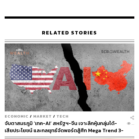
เพื่อให้สามารถใช้เทคโนโลยีนี้ได้อย่างมีประสิทธิภาพ จึงต้อง
มีการเตรียมพื้นฐานในการใช้ Generative AI ในองค์กร โดย
เราเชื่อว่ามี 5 ขั้นตอนหลักที่องค์กรต่างๆ ควรดำเนินการดังนี้
RELATED STORIES
1. รวบรวมแหล่งข้อมูลที่เชื่อถือได้และวางแผนวิธีในการ
ตรวจสอบผลลัพธ์
Generative AI ที่ได้รับการฝึกฝนจากข้อมูลในปริมาณมาก
ส่วนใหญ่จะอยู่ในระดับสาธารณะ อย่างไรก็ตาม ไม่ใช่ทุก
แหล่งข้อมูลที่จะสามารถเชื่อถือได้ และในหลายกรณีแหล่ง
ข้อมูลเหล่านี้อาจไม่ได้รวบรวมข้อมูลทั้งหมดที่แต่ละองค์กร
จำเป็นต้องใช้ในการนำ Generative AI ไปใช้ประโยชน์ ข้อ
จำกัดเหล่านี้แสดงให้เห็นถึงความสำคัญของการสร้าง
โครงสร้างพื้นฐานข้อมูลที่เหมาะกับแต่ละองค์กร เพื่อให้
ECONOMIC
/
MARKET
/
TECH
Generative AI สามารถเชื่อมต่อข้อมูลในสายงานต่างๆ
จับตาสมรภูมิ ‘เทค-AI’ สหรัฐฯ-จีน เจาะลึกหุ้นกลุ่มได้-
...
ภายในองค์กร และเพิ่มประสิทธิภาพในการวิเคราะห์ อีกทั้ง
เสียประโยชน์ และกลยุทธ์จัดพอร์ตสู้ศึก Mega Trend 3-
ยังทำให้องค์กรใช้ความสามารถของ AI อื่นๆ ได้อย่างมี
5 ปีข้างหน้า