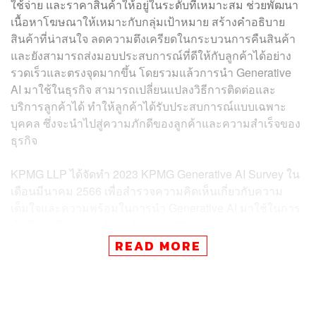
ใช้จ่าย และราคาสินค้าให้อยู่ในระดับที่เหมาะสม ช่วยพัฒนา
เนื้อหาโฆษณาให้เหมาะกับกลุ่มเป้าหมาย สร้างคำอธิบาย
สินค้าที่น่าสนใจ ลดความตึงเครียดในกระบวนการคืนสินค้า
และยังสามารถส่งมอบประสบการณ์ที่ดีให้กับลูกค้าได้อย่าง
รวดเร็วและตรงจุดมากขึ้น โดยรวมแล้วการนำ Generative
AI มาใช้ในธุรกิจ สามารถเปลี่ยนแปลงวิธีการติดต่อและ
บริการลูกค้าได้ ทำให้ลูกค้าได้รับประสบการณ์แบบเฉพาะ
บุคคล ซึ่งจะนำไปสู่ความภักดีของลูกค้าและความสำเร็จของ
ธุรกิจ
KPMG LLP ได้จัดทำ 2023 KPMG Generative AI Survey ใน
เดือนมีนาคม 2566 เพื่อสำรวจความคิดเห็นเกี่ยวกับความ
เต็มใจและความพร้อมในการนำ Generative AI มาใช้ในการ
ดำเนินธุรกิจของผู้บริหารจำนวน 300 คน จากหลากหลาย
อุตสาหกรรมทั่วโลก จากผลสำรวจพบว่าธุรกิจค้าปลีกและ
READ MORE
สินค้าอุปโภคบริโภคมีแนวโน้มที่จะนำ Generative AI มาใช้
ในการวิเคราะห์ข้อมูลลูกค้าและสร้างแนวทางแนะนำลูกค้า
เฉพาะบุคคล (66%) การวิเคราะห์แนวโน้ม/การวิเคราะห์ทาง
พยากรณ์สำหรับการจัดการสินค้าในคลัง (64%) และการ