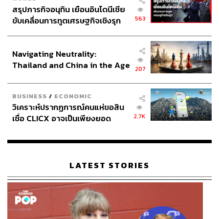
สรุปภารกิจอนุทิน เยือนอินโดนีเซีย
563
ขับเคลื่อนการทูตเศรษฐกิจเชิงรุก
ประกาศหุ้นส่วนยุทธศาสตร์ไทย –
อินโดนีเซีย
Navigating Neutrality:
Thailand and China in the Age
207
of a New Global Order
BUSINESS
/
ECONOMIC
วิเคราะห์ปรากฏการณ์คนแห่ขอสิน
2.7K
เชื่อ CLICX อาจเป็นเพียงยอด
ภูเขาน้ำแข็ง ของปัญหาหนี้ครัว
เรือนไทยที่ถูกซุกไว้
LATEST STORIES