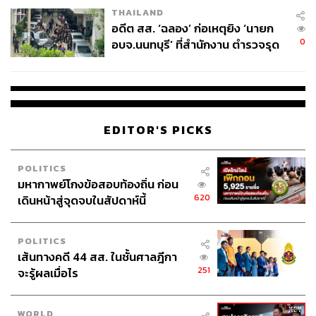
THAILAND
อดีต สส. ‘ฉลอง’ ก่อเหตุยิง ‘นายก
0
อบจ.นนทบุรี’ ที่สำนักงาน ตำรวจรุด
ลงพื้นที่
EDITOR'S PICKS
POLITICS
มหากาพย์โกงข้อสอบท้องถิ่น ก่อน
620
เดินหน้าสู่จุดจบในสัปดาห์นี้
POLITICS
เส้นทางคดี 44 สส. ในชั้นศาลฎีกา
251
จะรู้ผลเมื่อไร
WORLD