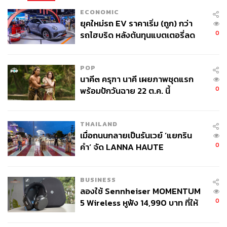
ECONOMIC
ยุคใหม่รถ EV ราคาเริ่ม (ถูก) กว่า
0
รถไฮบริด หลังต้นทุนแบตเตอรี่ลด
ลง - จีนแห่บุกตลาดเกิดใหม่
POP
นาคี๓ ครุฑา นาคี เผยภาพชุดแรก
0
พร้อมปักวันฉาย 22 ต.ค. นี้
THAILAND
เมื่อถนนกลายเป็นรันเวย์ ‘แยกริน
0
คำ’ จัด LANNA HAUTE
COUTURE กลางสายฝน
BUSINESS
ลองใช้ Sennheiser MOMENTUM
0
5 Wireless หูฟัง 14,990 บาท ที่ให้
ผู้ใช้ถอดเปลี่ยนแบตเองได้ ก่อนกฎ
EU บังคับปีหน้า