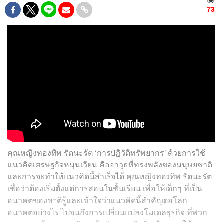
73
คุณหญิงทองทิพ รัตนะรัต ‘การปฏิวัติทรัพยากร’ ด้วยการใช้
แนวคิดเศรษฐกิจหมุนเวียน คืออาวุธที่ทรงพลังของมนุษยชาติ
และการจะทำให้แนวคิดนี้สำเร็จได้ คุณหญิงทองทิพ รัตนะรัต
เชื่อว่าต้องเริ่มตั้งแต่การสอนในชั้นเรียน เพื่อให้เด็กๆ ที่เป็น
อนาคตของชาติรู้และเข้าใจว่าแนวคิดนี้สำคัญต่อโลก
อนาคตอย่างไร ไปจนถึงการเปลี่ยนแปลงโมเดลธุรกิจ ที่พวก