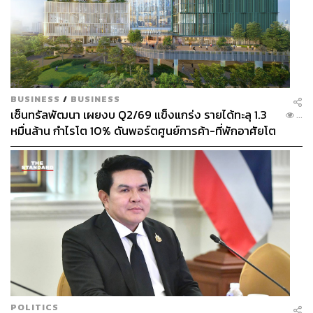
BUSINESS
/
BUSINESS
เซ็นทรัลพัฒนา เผยงบ Q2/69 แข็งแกร่ง รายได้ทะลุ 1.3
...
หมื่นล้าน กำไรโต 10% ดันพอร์ตศูนย์การค้า-ที่พักอาศัยโต
ยกแผง
POLITICS