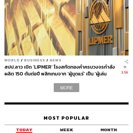
WORLD
/
BUSINESS
/
NEWS
สปป.ลาว เปิด ‘LIPMER’ โรงสกัดทองคำครบวงจรกำลัง
3.5K
ผลิต 150 ตันต่อปี พลิกเกมจาก ‘ผู้ขุดแร่’ เป็น ‘ผู้เล่น
สำคัญในตลาดทองคำโลก’
MORE
MOST POPULAR
TODAY
WEEK
MONTH