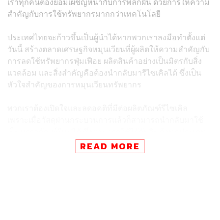
เราทุกคนต้องยอมเผชิญหน้ากับการพลิกผัน ด้วยการให้ความ
สำคัญกับการใช้ทรัพยากรมากกว่าเทคโนโลยี
ประเทศไทยจะก้าวขึ้นเป็นผู้นำได้หากพวกเราลงมือทำตั้งแต่
วันนี้ สร้างตลาดเศรษฐกิจหมุนเวียนที่ผู้ผลิตให้ความสำคัญกับ
การลดใช้ทรัพยากรฟุ่มเฟือย ผลิตสินค้าอย่างเป็นมิตรกับสิ่ง
แวดล้อม และสิ่งสำคัญคือต้องนำกลับมารีไซเคิลได้ ซึ่งเป็น
หัวใจสำคัญของการหมุนเวียนทรัพยากร
พวกเราต้องเปิดใจและลดอคติที่มีต่อผลิตภัณฑ์รีไซเคิล
เพราะเมื่อวัสดุผ่านกระบวนการแล้วก็สามารถนำกลับมาใช้
เป็นบรรจุภัณฑ์ใหม่ได้ ซึ่งสามารถใช้ได้กับสินค้าทุกประเภท
รวมถึงเป็นบรรจุภัณฑ์อาหารด้วยเช่นกัน
READ MORE
TAGS:
ทรัพยากรธรรมชาติ
การปฏิวัติทรัพยากร
ทองทิพ รัตนะรัต
เศรษฐกิจหมุนเวียน