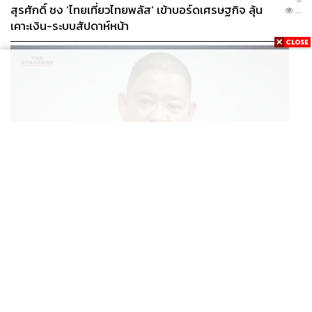
สุรศักดิ์ ชง ‘ไทยเที่ยวไทยพลัส’ เข้าบอร์ดเศรษฐกิจ ลุ้น
...
เคาะเงิน-ระบบสัปดาห์หน้า
THAILAND
โฆษก กห.-ทร. ชี้แจงแผนจัดหาเรือฟริเกตเป้าหมายสูงสุด
...
8 ลำ พิจารณาแยกทีละลำ โปร่งใส ไร้ล็อกสเปก