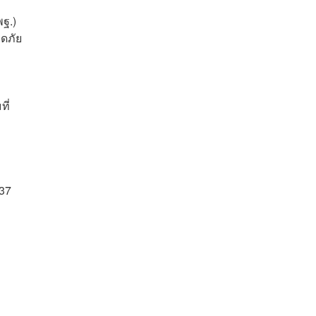
ฐ.)
ดภัย
ที่
837