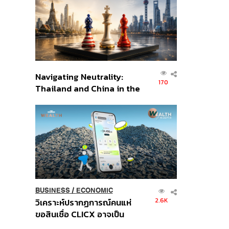
อินโดนีเซีย
Navigating Neutrality:
170
Thailand and China in the
Age of a New Global
Order
BUSINESS
/
ECONOMIC
2.6K
วิเคราะห์ปรากฏการณ์คนแห่
ขอสินเชื่อ CLICX อาจเป็น
เพียงยอดภูเขาน้ำแข็ง ของ