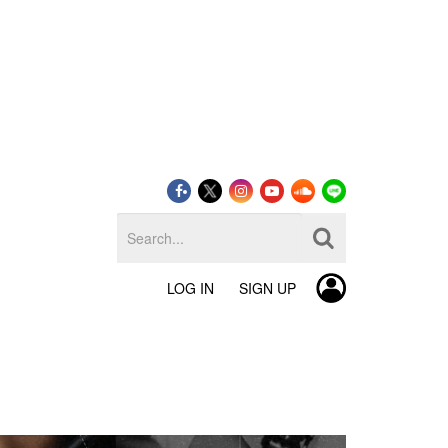
LOG IN
SIGN UP