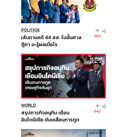
POLITICS
203
เส้นทางคดี 44 สส. ในชั้นศาล
ฎีกา จะรู้ผลเมื่อไร
WORLD
542
สรุปภารกิจอนุทิน เยือน
อินโดนีเซีย ขับเคลื่อนการทูต
เศรษฐกิจเชิงรุก ประกาศหุ้น
ส่วนยุทธศาสตร์ไทย –