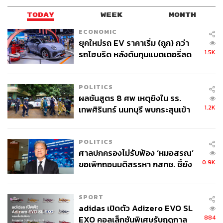
TODAY
WEEK
MONTH
ECONOMIC
ยุคใหม่รถ EV ราคาเริ่ม (ถูก) กว่า
1.5K
รถไฮบริด หลังต้นทุนแบตเตอรี่ลด
ลง - จีนแห่บุกตลาดเกิดใหม่
POLITICS
ผลชันสูตร 8 ศพ เหตุยิงใน รร.
1.2K
เทพศิรินทร์ นนทบุรี พบกระสุนเข้า
จุดสำคัญ ‘ศีรษะ-หน้าอก’ ครูถูกยิง
4 นัด จากระยะไกล
POLITICS
ศาลปกครองไม่รับฟ้อง ‘หมอสรณ’
0.9K
ขอเพิกถอนมติสรรหา กสทช. ชี้ยัง
ไม่ใช่ผู้เดือดร้อนเสียหาย
SPORT
adidas เปิดตัว Adizero EVO SL
884
EXO คอลเล็กชันพิเศษรับฤดูกาล