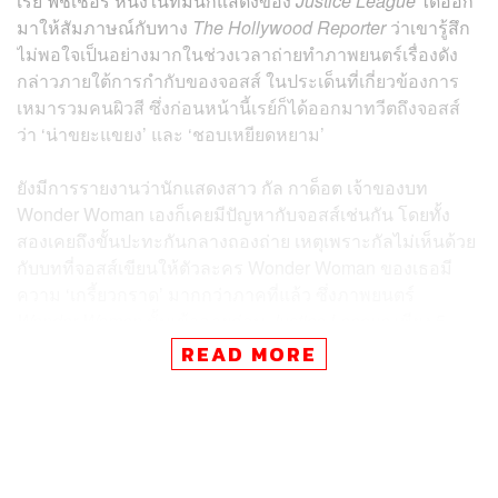
เรย์ ฟิชเชอร์ หนึ่งในทีมนักแสดงของ
Justice League
ได้ออก
มาให้สัมภาษณ์กับทาง
The Hollywood Reporter
ว่าเขารู้สึก
ไม่พอใจเป็นอย่างมากในช่วงเวลาถ่ายทำภาพยนตร์เรื่องดัง
กล่าวภายใต้การกำกับของจอสส์ ในประเด็นที่เกี่ยวข้องการ
เหมารวมคนผิวสี ซึ่งก่อนหน้านี้เรย์ก็ได้ออกมาทวีตถึงจอสส์
ว่า ‘น่าขยะแขยง’ และ ‘ชอบเหยียดหยาม’
ยังมีการรายงานว่านักแสดงสาว กัล กาด็อต เจ้าของบท
Wonder Woman เองก็เคยมีปัญหากับจอสส์เช่นกัน โดยทั้ง
สองเคยถึงขั้นปะทะกันกลางถองถ่าย เหตุเพราะกัลไม่เห็นด้วย
กับบทที่จอสส์เขียนให้ตัวละคร Wonder Woman ของเธอมี
ความ ‘เกรี้ยวกราด’ มากกว่าภาคที่แล้ว ซึ่งภาพยนตร์
Wonder Woman
นั้นเข้าฉายก่อน
Justice League
เพียง 5
เดือนเท่านั้น เธอจึงกังวลถึงความไม่ต่อเนื่องของบุคลิกในตัว
READ MORE
ละคร
นอกจากนั้นยังลือกันว่ากัลเคยไม่ยอมรับบทที่จอสส์เขียนให้
และจอสส์ก็ถึงกับขู่ว่าจะทำลายการงานอาชีพของเธอ และยัง
พูดถึงผู้กำกับภาพยนตร์
Wonder Women
อย่าง แพตตี้ เจ