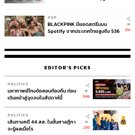
College Football
POP
BLACKPINK มียอดสตรีมบน
551
Spotify จากประเทศไทยสูงถึง 536
ล้านครั้ง ตลอด 10 ปีที่ผ่านมา
EDITOR'S PICKS
POLITICS
มหากาพย์โกงข้อสอบท้องถิ่น ก่อน
596
เดินหน้าสู่จุดจบในสัปดาห์นี้
POLITICS
เส้นทางคดี 44 สส. ในชั้นศาลฎีกา
230
จะรู้ผลเมื่อไร