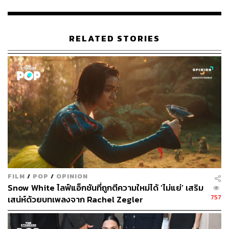
RELATED STORIES
94
ABOUT THE AUTHOR
พิมพ์ คำภีร์
นักเขียนกองบรรณาธิการคัลเจอร์ สำนักข่าว
THE STANDARD
FILM
/
POP
/
OPINION
Snow White ไลฟ์แอ็กชันที่ถูกตีความใหม่ได้ ‘ไม่แย่’ เสริม
757
เสน่ห์ด้วยบทเพลงจาก Rachel Zegler