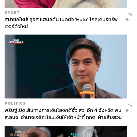
SPORT
สมาชิกใหม่! ลูอิส แฮมิลตัน เปิดตัว ‘Halo’ โกลเดนรีทรีฟ
...
เวอร์ตัวใหม่
POLITICS
พริษฐ์เปิดเส้นทางการเงินโยงคดีฮั้ว สว. อีก 4 จังหวัด พบ
...
ส.อบจ. อำนาจเจริญโอนเงินให้เจ้าหน้าที่ กกต. ฝ่ายสืบสวน