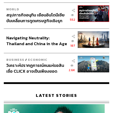
WORLD
สรุปภารกิจอนุทิน เยือนอินโดนีเซีย
552
ขับเคลื่อนการทูตเศรษฐกิจเชิงรุก
ประกาศหุ้นส่วนยุทธศาสตร์ไทย –
อินโดนีเซีย
Navigating Neutrality:
Thailand and China in the Age
187
of a New Global Order
BUSINESS
/
ECONOMIC
วิเคราะห์ปรากฏการณ์คนแห่ขอสิน
2.6K
เชื่อ CLICX อาจเป็นเพียงยอด
ภูเขาน้ำแข็ง ของปัญหาหนี้ครัว
เรือนไทยที่ถูกซุกไว้
LATEST STORIES