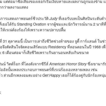
 แต่ต่อมาชื่อเสียงของเธอก็เริ่มเงียบหายและผลงานถูกมองข้าม 
มากกว่าผลงานแสดง
ลงานการแสดงภาพยนตร์ชีวประวัติ
Judy
ที่เธอรับบทเป็นศิลปินระดับ
ที่เธอได้รับ Standing Ovation จากผู้ชมและนักวิจารณ์นาน 2 นาทีที
้เรเน่ต้องร้องไห้เพราะความปลาบปลื้ม
 31 ตุลาคมนี้ เป็นการเล่าถึงชีวิตช่วงท้ายของ จูดี้ การ์แลนด์ ในช่ว
อจึงตัดสินใจจัดคอนเสิร์ตแบบ Residency ที่ลอนดอนในปี 1968 เพื
ละ 6 เดือนต่อมาก็เสียชีวิตเพราะกินยานอนหลับเกินขนาด
นน์ วิตต์ร็อก
ที่โดงดังจากซีรีส์
American Horror Story
ซึ่งเขามาร
ต์ก็คืออัลบั้มเพลงประกอบภาพยนตร์ที่เรเน่ร้องเองหลายเพลง เช่น
้ว ส่วนอีกเพลงอมตะอย่าง
Get Happy
เธอก็ได้ร้องคู่กับนักร้องหนุ่
k