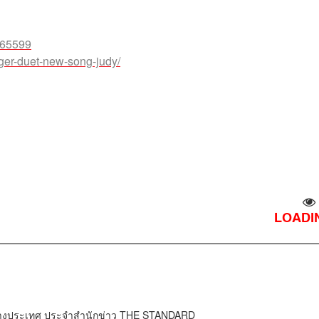
265599
ger-duet-new-song-judy/
LOADIN
ต่างประเทศ ประจำสำนักข่าว THE STANDARD