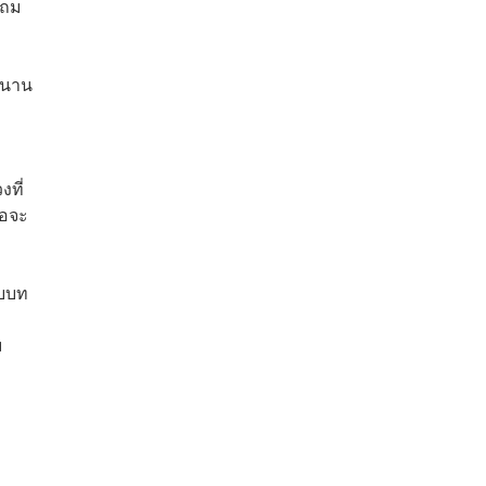
แถม
ตำนาน
่
งที่
่อจะ
ับบท
ม