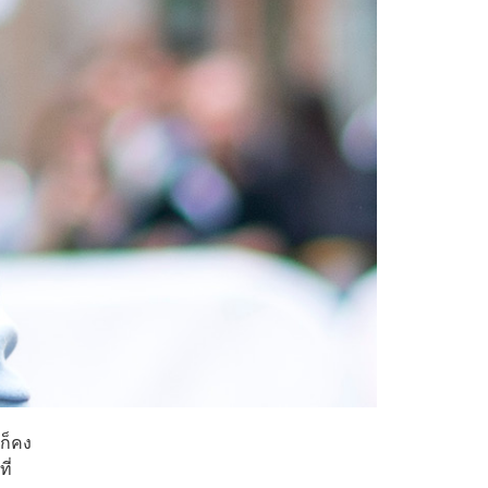
ก็คง
ที่