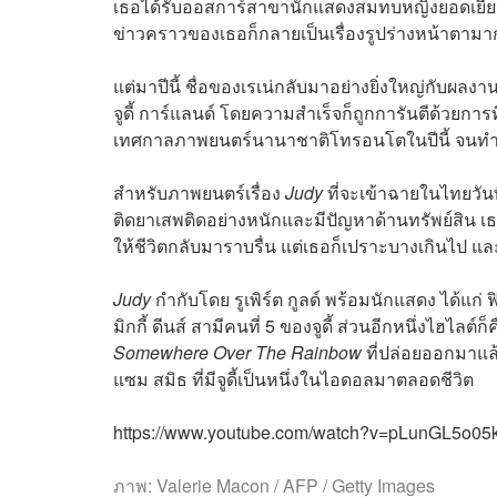
เธอได้รับออสการ์สาขานักแสดงสมทบหญิงยอดเยี่ยม
ข่าวคราวของเธอก็กลายเป็นเรื่องรูปร่างหน้าตา
แต่มาปีนี้ ชื่อของเรเน่กลับมาอย่างยิ่งใหญ่กับผ
จูดี้ การ์แลนด์ โดยความสำเร็จก็ถูกการันตีด้วยการ
เทศกาลภาพยนตร์นานาชาติโทรอนโตในปีนี้ จนทำให
สำหรับภาพยนตร์เรื่อง
Judy
ที่จะเข้าฉายในไทยวันที่
ติดยาเสพติดอย่างหนักและมีปัญหาด้านทรัพย์สิน เธ
ให้ชีวิตกลับมาราบรื่น แต่เธอก็เปราะบางเกินไป แ
Judy
กำกับโดย รูเพิร์ต กูลด์ พร้อมนักแสดง ได้แก่ ฟิ
มิกกี้ ดีนส์ สามีคนที่ 5 ของจูดี้ ส่วนอีกหนึ่งไฮไล
Somewhere Over The Rainbow
ที่ปล่อยออกมาแล
แซม สมิธ ที่มีจูดี้เป็นหนึ่งในไอดอลมาตลอดชีวิต
https://www.youtube.com/watch?v=pLunGL5o05
ภาพ: Valerie Macon / AFP / Getty Images