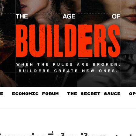
E
ECONOMIC FORUM
THE SECRET SAUCE​
OP