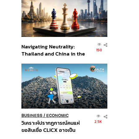
อินโดนีเซีย
Navigating Neutrality:
150
Thailand and China in the
Age of a New Global
Order
BUSINESS
/
ECONOMIC
2.5K
วิเคราะห์ปรากฏการณ์คนแห่
ขอสินเชื่อ CLICX อาจเป็น
เพียงยอดภูเขาน้ำแข็ง ของ