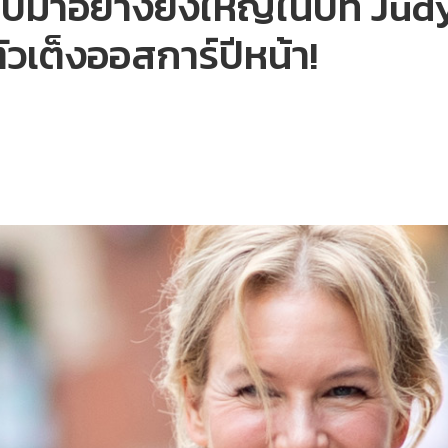
บมาอย่างยิ่งใหญ่ในบท Judy 
ัวเต็งออสการ์ปีหน้า!