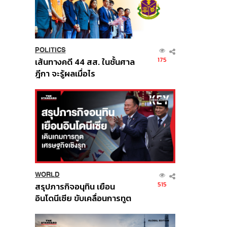
POLITICS
175
เส้นทางคดี 44 สส. ในชั้นศาล
ฎีกา จะรู้ผลเมื่อไร
WORLD
515
สรุปภารกิจอนุทิน เยือน
อินโดนีเซีย ขับเคลื่อนการทูต
เศรษฐกิจเชิงรุก ประกาศหุ้น
ส่วนยุทธศาสตร์ไทย –