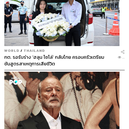
WORLD
/
THAILAND
กต. รอรับร่าง ‘ฮลุน โซโล่’ กลับไทย ครอบครัวเตรียม
...
ชันสูตรสาเหตุการเสียชีวิต