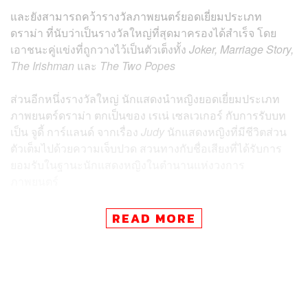
และยังสามารถคว้ารางวัลภาพยนตร์ยอดเยี่ยมประเภท
ดราม่า ที่นับว่าเป็นรางวัลใหญ่ที่สุดมาครองได้สำเร็จ โดย
เอาชนะคู่แข่งที่ถูกวางไว้เป็นตัวเต็งทั้ง
Joker, Marriage Story,
The Irishman
และ
The Two Popes
ส่วนอีกหนึ่งรางวัลใหญ่ นักแสดงนำหญิงยอดเยี่ยมประเภท
ภาพยนตร์ดราม่า ตกเป็นของ เรเน่ เซลเวเกอร์ กับการรับบท
เป็น จูดี้ การ์แลนด์ จากเรื่อง
Judy
นักแสดงหญิงที่มีชีวิตส่วน
ตัวเต็มไปด้วยความเจ็บปวด สวนทางกับชื่อเสียงที่ได้รับการ
ยอมรับในฐานะนักแสดงหญิงในตำนานแห่งวงการ
ภาพยนตร์
โดยเอาชนะคู่แข่งคนสำคัญอย่าง
ชาร์ลิซ เธอรอน
จาก
READ MORE
Bombshell
รวมทั้ง
สการ์เล็ตต์ โจแฮนส์สัน
ที่โดดเด่นมากๆ
ในบทภรรยาสาวผู้ร้าวราน ใน
Marriage Story
ที่อาจจะต้อง
ไปแก้มือกันอีกครั้งบนเวทีออสการ์
แต่ก็ต้องขึ้นอยู่กับว่า รางวัลตุ๊กตาทองคำ จะมีพื้นที่ให้กับ