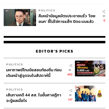
โลกภายใน 6 วัน
POLITICS
คืบหน้าข้อมูลบัตรประชาชนรั่ว ‘ไชย
0
ชนก’ ชี้ไม่ใช่การแฮ็ก ปิดระบบแล้ว
พบต้นตอจาก IP เดียว
EDITOR'S PICKS
POLITICS
มหากาพย์โกงข้อสอบท้องถิ่น ก่อน
492
เดินหน้าสู่จุดจบในสัปดาห์นี้
POLITICS
เส้นทางคดี 44 สส. ในชั้นศาลฎีกา
147
จะรู้ผลเมื่อไร