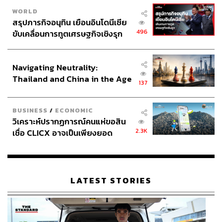
WORLD
สรุปภารกิจอนุทิน เยือนอินโดนีเซีย
496
ขับเคลื่อนการทูตเศรษฐกิจเชิงรุก
ประกาศหุ้นส่วนยุทธศาสตร์ไทย –
อินโดนีเซีย
Navigating Neutrality:
Thailand and China in the Age
137
of a New Global Order
BUSINESS
/
ECONOMIC
วิเคราะห์ปรากฏการณ์คนแห่ขอสิน
2.3K
เชื่อ CLICX อาจเป็นเพียงยอด
ภูเขาน้ำแข็ง ของปัญหาหนี้ครัว
เรือนไทยที่ถูกซุกไว้
LATEST STORIES