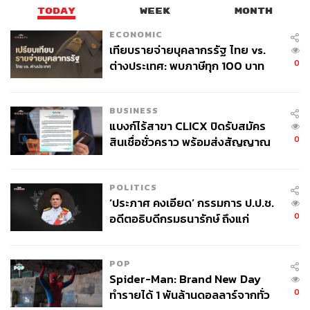
TODAY
WEEK
MONTH
ECONOMIC
เทียบรายจ่ายบุคลากรรัฐ ไทย vs.
0
ต่างประเทศ: พบภาษีทุก 100 บาท
ของคนไทยใช้ไปกับข้าราชการเฉียด
40 บาท
BUSINESS
แบงก์ไร้สาขา CLICX ปิดรับสมัคร
0
สินเชื่อชั่วคราว พร้อมส่งสัญญาณ
เตือนกลุ่มกู้เงินผิดวัตถุประสงค์-ให้
ข้อมูลเท็จ เตรียมดำเนินคดีเด็ดขาด
POLITICS
‘ประภาศ คงเอียด’ กรรมการ ป.ป.ช.
0
อดีตอธิบดีกรมธนารักษ์ ถึงแก่
อนิจกรรม
POP
Spider-Man: Brand New Day
0
ทำรายได้ 1 พันล้านดอลลาร์จากทั่ว