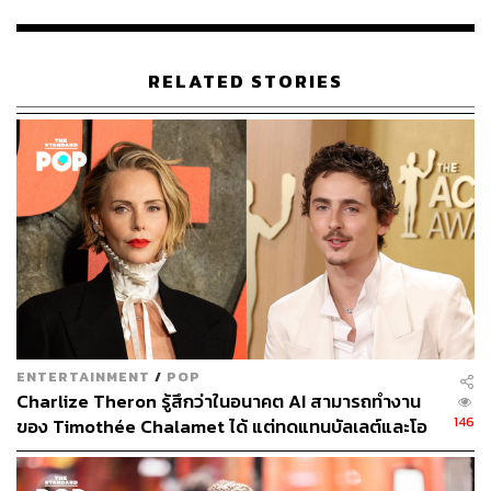
RELATED STORIES
90
ABOUT THE AUTHOR
ณัฐนันท์ เฉลิมพนัส
Senior Content Creator ของ THE
STANDARD POP
ENTERTAINMENT
/
POP
Charlize Theron รู้สึกว่าในอนาคต AI สามารถทำงาน
146
ของ Timothée Chalamet ได้ แต่ทดแทนบัลเลต์และโอ
เปราไม่ได้