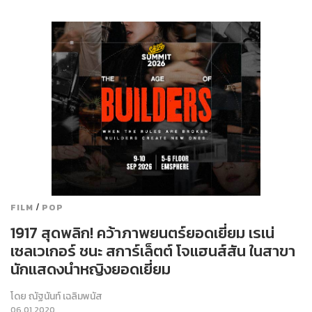
/
FILM
POP
1917 สุดพลิก! คว้าภาพยนตร์ยอดเยี่ยม เรเน่
เซลเวเกอร์ ชนะ สการ์เล็ตต์ โจแฮนส์สัน ในสาขา
นักแสดงนำหญิงยอดเยี่ยม
โดย
ณัฐนันท์ เฉลิมพนัส
06.01.2020