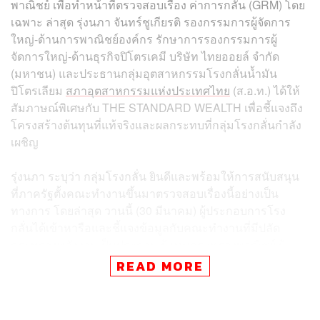
พาณิชย์ เพื่อทำหน้าที่ตรวจสอบเรื่อง ค่าการกลั่น (GRM) โดย
เฉพาะ ล่าสุด รุ่งนภา จันทร์ชูเกียรติ รองกรรมการผู้จัดการ
ใหญ่-ด้านการพาณิชย์องค์กร รักษาการรองกรรมการผู้
จัดการใหญ่-ด้านธุรกิจปิโตรเคมี บริษัท ไทยออยล์ จำกัด
(มหาชน) และประธานกลุ่มอุตสาหกรรมโรงกลั่นน้ำมัน
ปิโตรเลียม
สภาอุตสาหกรรมแห่งประเทศไทย
(ส.อ.ท.) ได้ให้
สัมภาษณ์พิเศษกับ THE STANDARD WEALTH เพื่อชี้แจงถึง
โครงสร้างต้นทุนที่แท้จริงและผลกระทบที่กลุ่มโรงกลั่นกำลัง
เผชิญ
รุ่งนภา ระบุว่า กลุ่มโรงกลั่น ยินดีและพร้อมให้การสนับสนุน
ที่ภาครัฐตั้งคณะทำงานขึ้นมาตรวจสอบเรื่องนี้อย่างเป็น
ทางการ โดยล่าสุด วานนี้ (30 มีนาคม) ผู้ประกอบการโรง
กลั่นได้เข้าหารือและชี้แจงข้อมูลกับคณะทำงานที่มีปลัด
กระทรวงพลังงานเป็นประธาน ผู้แทนกระทรวงพาณิชย์ ผู้
แทนกระทรวงการคลังและ คณะกรรมการกฤษฎีกาเข้าร่วม
READ MORE
ด้วยเรียบร้อยแล้ว
ประเด็นสำคัญที่ทำให้เกิดความเข้าใจผิดในสังคมคือ ข้อมูลที่