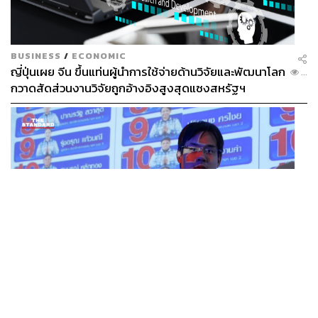
BUSINESS
/
ECONOMIC
ญี่ปุ่นเผย จีน ขึ้นแท่นผู้นำการใช้จ่ายด้านวิจัยและพัฒนาโลก
...
กวาดสัดส่วนงานวิจัยถูกอ้างอิงสูงสุดแซงสหรัฐฯ
POLITICS
iLaw เปิดจักรวาลอำนาจเจริญ โยงเครือข่ายผู้สมัคร สว.
...
พร้อมตั้งข้อสังเกตลงสมัครตรงคุณสมบัติหรือไม่