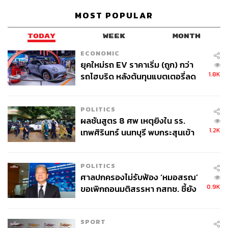
เท่าพร้อมค่าพรีเมียมมหาศาล
MOST POPULAR
รุ่งนภา เปิดเผยต่อว่า ได้แจ้งไปยังภาครัฐแล้วว่า ขณะนี้โรง
TODAY
WEEK
MONTH
กลั่นบางแห่งที่มีฐานะทางการเงินไม่แข็งแรง อาจจะเผชิญกับ
ECONOMIC
ปัญหาสภาพคล่องตามมาได้ หากโรงกลั่นไม่มีเงินสดไปซื้อ
ยุคใหม่รถ EV ราคาเริ่ม (ถูก) กว่า
น้ำมันดิบเข้ามากลั่น จะส่งผลให้ปริมาณน้ำมันไม่เพียงพอ
1.8K
รถไฮบริด หลังต้นทุนแบตเตอรี่ลด
และผู้ที่จะเดือดร้อนที่สุดคือประชาชน ภาระอีกเรื่องหนึ่ง คือ
ลง - จีนแห่บุกตลาดเกิดใหม่
เมื่อรัฐบาลคืนเงินที่ค้างชำระ จะคืนให้เฉพาะ ‘เงินต้น’ เท่านั้น
ส่วนภาระ ‘ดอกเบี้ย’ มหาศาลที่เกิดขึ้นระหว่างทาง โรงกลั่น
POLITICS
ผลชันสูตร 8 ศพ เหตุยิงใน รร.
ต้องเป็นผู้แบกรับไว้เองทั้งหมด
1.2K
เทพศิรินทร์ นนทบุรี พบกระสุนเข้า
จุดสำคัญ ‘ศีรษะ-หน้าอก’ ครูถูกยิง
4 นัด จากระยะไกล
ชี้ประเด็นภาษี Windfall Tax ต้องเป็นธรรม
POLITICS
ศาลปกครองไม่รับฟ้อง ‘หมอสรณ’
สำหรับประเด็นที่มีการเรียกร้องให้เก็บภาษีลาภลอย
0.9K
ขอเพิกถอนมติสรรหา กสทช. ชี้ยัง
(Windfall Tax) จากโรงกลั่น รุ่งนภา ให้มุมมองว่า หากภาครัฐ
ไม่ใช่ผู้เดือดร้อนเสียหาย
จะเข้ามาเก็บผลกำไรในช่วงที่ราคาน้ำมันเป็นขาขึ้น ก็ต้องมี
SPORT
คำตอบที่ชัดเจนว่า ในจังหวะที่ราคาน้ำมันลงจนโรงกลั่น