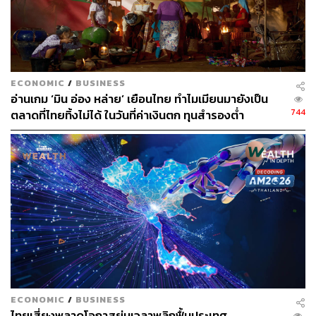
อุตสาหกรรมแห่งประเทศไทย (ส.อ.ท.)
ชี้ความเข้าใจผิด ‘โรงกลั่น’ และผู้ค้ามาตรา 7 คือผู้แบก
รับภาระกองทุนน้ำมันฯ
ECONOMIC
/
BUSINESS
อ่านเกม ‘มิน อ่อง หล่าย’ เยือนไทย ทำไมเมียนมายังเป็น
รุ่งนภา ยังได้ชี้แจงถึงความเข้าใจผิดครั้งใหญ่ของสังคมที่
744
ตลาดที่ไทยทิ้งไม่ได้ ในวันที่ค่าเงินตก ทุนสำรองต่ำ
มองว่ากองทุนน้ำมันเชื้อเพลิงนำเงินมาอุ้มโรงกลั่น ความเป็น
จริงแล้ว โรงกลั่นและผู้ค้ามาตรา 7 คือผู้แบกรับภาระกองทุน
น้ำมัน
กลไกที่แท้จริงคือ โรงกลั่นจะต้องเป็นผู้ขายน้ำมันหน้าโรง
กลั่นในราคาที่ถูกลงตามที่รัฐกำหนด โดยต้องควักกระเป๋า
จ่ายส่วนต่างต้นทุนไปก่อน เช่น ต้นทุนน้ำมันอยู่ที่ 50 บาทต่อ
ลิตร แต่รัฐให้ขาย 30 บาทต่อลิตร ส่วนต่าง 20 บาทต่อลิตร
นั้นโรงกลั่นต้องเป็นคนออกไปก่อน แล้วจึงไปทำเรื่องเบิกคืน
จากกองทุนน้ำมันฯ ในภายหลัง
ECONOMIC
/
BUSINESS
ไทยเสี่ยงพลาดโอกาสย่นเวลาพลิกฟื้นประเทศ