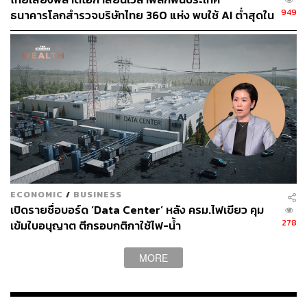
ในภาวะปกติ กองทุนน้ำมันฯ จะใช้เวลาจ่ายเงินคืนโรงกลั่น
949
ธนาคารโลกสำรวจบริษัทไทย 360 แห่ง พบใช้ AI ต่ำสุดใน
ภายใน 3-6 เดือน ซึ่งเป็นเงินที่รัฐจะคืนให้ภายหลังแบบไม่มี
กลุ่ม ตามหลังเคนยาและไนจีเรียเกือบ 4 เท่า
ดอกเบี้ย แต่ในช่วงวิกฤตสงครามรัสเซีย-ยูเครนที่ผ่านมา โรง
กลั่นต้องแบกรับภาระรอเงินคืนนานกว่า 2 ปี
ดังนั้น เม็ดเงินที่กองทุนน้ำมันฯ ติดลบอยู่ประมาณ 40,000
ล้านบาทในขณะนี้นั้น แท้จริงแล้วคือ ‘เงินของโรงกลั่น’ ที่
ภาครัฐค้างชำระอยู่ทั้งสิ้น และในปัจจุบัน รัฐก็ยังคงให้โรง
กลั่นแบกรับภาระอุดหนุนราคาอยู่อีกกว่า 10 บาทต่อลิตร
ความเสี่ยงโรงกลั่นขาดสภาพคล่อง บาดแผล 2 ขาที่อาจ
ทำให้น้ำมันขาดแคลน
ECONOMIC
/
BUSINESS
เปิดรายชื่อบอร์ด ‘Data Center’ หลัง ครม.ไฟเขียว คุม
278
เข้มใบอนุญาต ตีกรอบกติกาใช้ไฟ-น้ำ
สถานการณ์ปัจจุบันทำให้กลุ่มโรงกลั่นกำลังเผชิญกับบาดแผล
2 ขา (Double Impact) นั่นคือ
MORE
ต้องนำเงินสดไปอุ้มกองทุนน้ำมันฯ โดยยังไม่ได้เงินคืน
ต้องใช้เงินสดไปซื้อน้ำมันดิบในต้นทุนที่แพงขึ้นกว่า 2