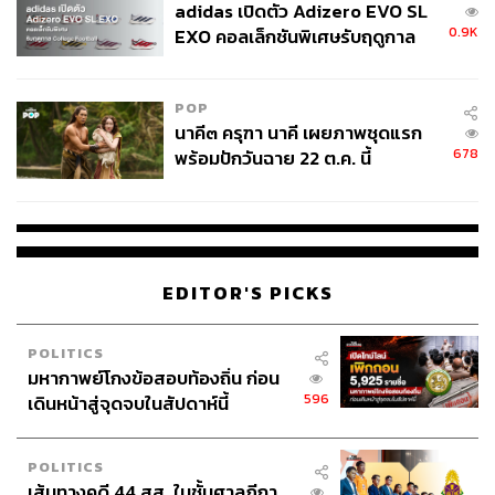
adidas เปิดตัว Adizero EVO SL
ขาดทุนหนัก ภาครัฐจะนำเงินมาคืนให้หรือไม่ เพราะโรงกลั่น
0.9K
EXO คอลเล็กชันพิเศษรับฤดูกาล
ไม่มีเงินไปจ่าย
College Football
บทเรียนจากปีที่มีสงครามยูเครน ชี้ให้เห็นว่าเมื่อนำผล
POP
ประกอบการมาประเมินรวมทั้งปี ประกอบกับช่วงปลายปีที่
นาคี๓ ครุฑา นาคี เผยภาพชุดแรก
ราคาไหลลงอย่างรวดเร็วและภาวะเศรษฐกิจที่ไม่ดี ส่งผลให้
678
พร้อมปักวันฉาย 22 ต.ค. นี้
กำไรของโรงกลั่นในปีนั้นกลับต่ำกว่าปีปกติเสียด้วยซ้ำ
การจะบังคับใช้กฎหมายลักษณะนี้จึงต้องใช้เวลาพิจารณา
อย่างรอบคอบ ต้องสมเหตุสมผล (Reasonable) เป็นที่ยอมรับ
ของทุกฝ่ายรวมถึงผู้ถือหุ้นด้วย
EDITOR'S PICKS
รุ่งนภา กล่าวทิ้งท้ายว่า อยากให้สังคมและทุกฝ่ายเข้าใจ
POLITICS
กลไกและข้อเท็จจริงของธุรกิจโรงกลั่นอย่างถูกต้อง เพื่อที่
มหากาพย์โกงข้อสอบท้องถิ่น ก่อน
ประเทศจะได้ไม่เสียเวลา และสามารถมุ่งเน้นไปที่การดูแล
596
เดินหน้าสู่จุดจบในสัปดาห์นี้
ปัญหาเศรษฐกิจในมิติอื่นๆ แทนที่จะนำเรื่องโรงกลั่นมาเป็น
ประเด็นทางการเมือง
POLITICS
เส้นทางคดี 44 สส. ในชั้นศาลฎีกา