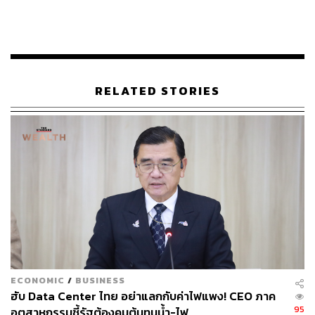
(Time Lag) รุ่งนภา อธิบายว่า น้ำมันดิบที่โรงกลั่นตัดสินใจซื้อ
ในเดือนนี้ด้วยราคาส่วนต่าง (Crude premium) ที่แพงขึ้นกว่า
25 เหรียญสหรัฐต่อบาร์เรล จะถูกนำไปกลั่นจริงในอีก 2-3
เดือนข้างหน้า ขณะที่ค่าการกลั่น (GRM) ที่แท้จริงมีส่วนต่าง
เพียง 5-7 เหรียญสหรัฐต่อบาร์เรลเท่านั้น หากในอีก 2 เดือน
RELATED STORIES
ข้างหน้า สงครามยุติและราคาน้ำมันในตลาดโลกลดลง โรง
กลั่นก็จะต้องขายผลิตภัณฑ์ในราคาตลาดที่ถูกลง ซึ่งจะทำให้
โรงกลั่นเผชิญกับสภาวะขาดทุนจากส่วนต่างนี้ทันที
ดังนั้น ตัวเลขผลประกอบการรายเดือนตามหลักบัญชี จึงอาจ
แสดงภาพว่าเดือนนี้มีกำไรอย่างมาก แต่ในอีก 2-3 เดือนข้าง
หน้าตัวเลขอาจกลับมาติดลบอย่างหนัก เพื่อลดความสับสน
ทางคณะทำงานของกระทรวงจึงเสนอให้โรงกลั่นปรับรูปแบบ
การรายงานข้อมูล โดยจับคู่ต้นทุนราคาน้ำมันดิบและราคา
ขายผลิตภัณฑ์ให้ตรงกันในเดือนเดียว (Pricing Month) เพื่อ
สะท้อนส่วนต่างให้เห็นภาพชัดเจน แม้ว่าตัวเลขนี้จะไม่ตรง
ECONOMIC
/
BUSINESS
กับรอบบัญชีที่มีการซื้อขายและกลั่นจริงก็ตาม
ฮับ Data Center ไทย อย่าแลกกับค่าไฟแพง! CEO ภาค
95
อุตสาหกรรมชี้รัฐต้องคุมต้นทุนน้ำ-ไฟ