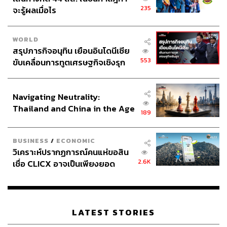
สามารถติดตาม THE STANDARD WEALTH
235
จะรู้ผลเมื่อไร
ผ่านแอปพลิเคชันต่างๆ ที่คุณสะดวกหรือใช้งานอยู่แล้วได้เลย
WORLD
สรุปภารกิจอนุทิน เยือนอินโดนีเซีย
553
ขับเคลื่อนการทูตเศรษฐกิจเชิงรุก
ประกาศหุ้นส่วนยุทธศาสตร์ไทย –
TAGS:
WEALTH IN DEPTH
Windfall Tax
Energy Shock
อินโดนีเซีย
รุ่งนภา จันทร์ชูเกียรติ
กระทรวงพลังงาน
Navigating Neutrality:
บริษัท ไทยออยล์ จำกัด (มหาชน)
Thailand and China in the Age
189
สภาอุตสาหกรรมแห่งประเทศไทย
of a New Global Order
กองทุนน้ำมันเชื้อเพลิง
ราคาน้ำมัน
อรรถพล ฤกษ์พิบูลย์
บมจ.ไทยออยล์ (TOP)
BUSINESS
/
ECONOMIC
วิเคราะห์ปรากฏการณ์คนแห่ขอสิน
2.6K
เชื่อ CLICX อาจเป็นเพียงยอด
ภูเขาน้ำแข็ง ของปัญหาหนี้ครัว
เรือนไทยที่ถูกซุกไว้
LATEST STORIES