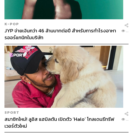
K-POP
JYP จ่ายเงินกว่า 46 ล้านบาทต่อปี สำหรับการทำโรงอาหา
...
รออร์แกนิกในบริษัท
SPORT
สมาชิกใหม่! ลูอิส แฮมิลตัน เปิดตัว ‘Halo’ โกลเดนรีทรีฟ
...
เวอร์ตัวใหม่