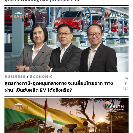
BUSINESS
/
ECONOMIC
สูตรถ่างภาษี-อุดหนุนกลางทาง จะเปลี่ยนไทยจาก ‘ทาง
272
ผ่าน’ เป็นฮับผลิต EV ได้จริงหรือ?
ภาพ :
รุ่งนภา จันทร์ชูเกียรติ รองกรรมการผู้จัดการใหญ่-ด้าน
การพาณิชย์องค์กร รักษาการรองกรรมการผู้จัดการใหญ่-
ด้านธุรกิจปิโตรเคมี บริษัท ไทยออยล์ จำกัด (มหาชน) และ
ประธานกลุ่มอุตสาหกรรมโรงกลั่นน้ำมันปิโตรเลียม สภา