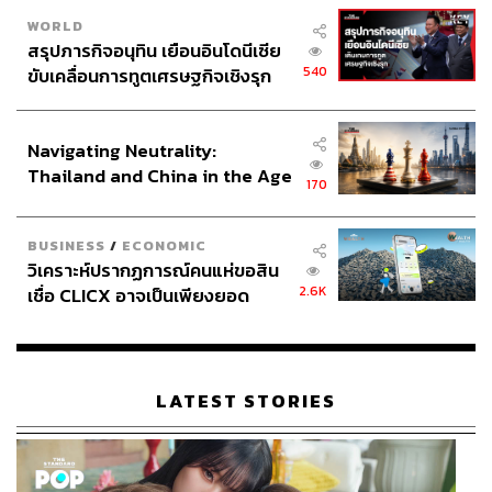
WORLD
สรุปภารกิจอนุทิน เยือนอินโดนีเซีย
540
ขับเคลื่อนการทูตเศรษฐกิจเชิงรุก
ประกาศหุ้นส่วนยุทธศาสตร์ไทย –
อินโดนีเซีย
Navigating Neutrality:
Thailand and China in the Age
170
of a New Global Order
BUSINESS
/
ECONOMIC
วิเคราะห์ปรากฏการณ์คนแห่ขอสิน
2.6K
เชื่อ CLICX อาจเป็นเพียงยอด
ภูเขาน้ำแข็ง ของปัญหาหนี้ครัว
เรือนไทยที่ถูกซุกไว้
LATEST STORIES