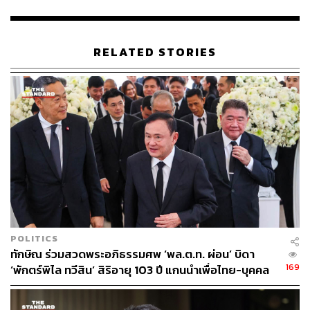
RELATED STORIES
POLITICS
ทักษิณ ร่วมสวดพระอภิธรรมศพ ‘พล.ต.ท. ผ่อน’ บิดา
169
‘พักตร์พิไล ทวีสิน’ สิริอายุ 103 ปี แกนนำเพื่อไทย-บุคคล
หลากวงการร่วมอาลัย