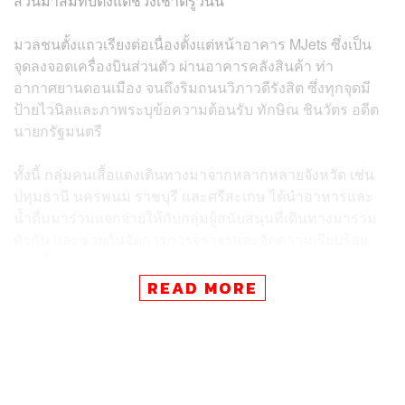
ส่วนมาสมทบตั้งแต่ช่วงเช้าตรู่วันนี้
มวลชนตั้งแถวเรียงต่อเนื่องตั้งแต่หน้าอาคาร MJets ซึ่งเป็น
จุดลงจอดเครื่องบินส่วนตัว ผ่านอาคารคลังสินค้า ท่า
อากาศยานดอนเมือง จนถึงริมถนนวิภาวดีรังสิต ซึ่งทุกจุดมี
ป้ายไวนิลและภาพระบุข้อความต้อนรับ ทักษิณ ชินวัตร อดีต
นายกรัฐมนตรี
ทั้งนี้ กลุ่มคนเสื้อแดงเดินทางมาจากหลากหลายจังหวัด เช่น
ปทุมธานี นครพนม ราชบุรี และศรีสะเกษ ได้นำอาหารและ
น้ำดื่มมาร่วมแจกจ่ายให้กับกลุ่มผู้สนับสนุนที่เดินทางมารวม
ตัวกัน และช่วยกันจัดการการจราจรและจัดความเรียบร้อย
รอบพื้นที่
READ MORE
โดยกลุ่มคนเสื้อแดงต่างพูดเป็นเสียงเดียวกันว่ายินดีและดีใจที่
ทักษิณเดินทางกลับมาประเทศไทย ไม่รู้สึกเสียดายแม้การรอ
ที่จุดดังกล่าวจะไม่ได้เห็นตัวทักษิณ แต่ก็อยากเดินทางมา
ต้อนรับ