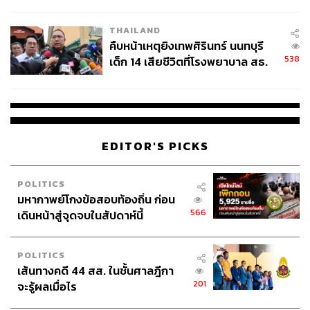
สอบปมขโมยปืนปู่ก่อเหตุ
63
THAILAND
คืบหน้าเหตุยิงเทพศิรินทร์ นนทบุรี
538
เด็ก 14 เสียชีวิตที่โรงพยาบาล สธ.
ABOUT THE AUTHOR
ยืนยันครูเสียชีวิต 5 ราย เจ็บ 22
THE STANDARD TEAM
ราย
กองบรรณาธิการ THE STANDARD
ABOUT THE PHOTOGRAPHER
EDITOR'S PICKS
ณาฌารัฐ ภักดีอาสา
ช่างภาพข่าว ประจำสำนักข่าว THE
POLITICS
STANDARD
มหากาพย์โกงข้อสอบท้องถิ่น ก่อน
566
เดินหน้าสู่จุดจบในสัปดาห์นี้
POLITICS
เส้นทางคดี 44 สส. ในชั้นศาลฎีกา
201
จะรู้ผลเมื่อไร