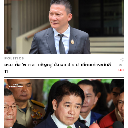
POLITICS
ครม. ตั้ง ‘พ.ต.อ. วทัญญู’ นั่ง ผอ.ป.ย.ป. เทียบเท่าระดับซี
348
11