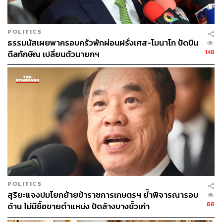
POLITICS
ธรรมนัสเผยพาครอบครัวพักผ่อนฝรั่งเศส-โมนาโก ปัดบิน
148
ดีลทักษิณ เปลี่ยนตัวนายกฯ
POLITICS
สุริยะแจงปมโยกย้ายข้าราชการเกษตรฯ ย้ำพิจารณารอบ
88
ด้าน ไม่มีซื้อขายตำแหน่ง ปัดล้างบางขั้วเก่า