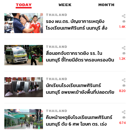
TODAY
WEEK
MONTH
THAILAND
รอง ผบ.ตร. บัญชาการเหตุยิง
1.4K
โรงเรียนเทพศิรินทร์ นนทบุรี สั่ง
ค้นหา 2 รอบยืนยันไร้คนติดค้าง พบ
ศพปู่-ย่าที่บ้านพักผู้ก่อเหตุ
THAILAND
สื่อนอกจับตากราดยิง รร. ใน
1.2K
นนทบุรี ชี้ไทยมีอัตราครอบครองปืน
สูงในระดับต้นของภูมิภาค
ภาพ: นราสิทธิ์ เกษาประสิทธิ์, ณาฌารัฐ ภักดีอาสา
THAILAND
TAGS:
ทักษิณ ชินวัตร
คนเสื้อแดง
MJets
นักเรียนโรงเรียนเทพศิรินทร์
820
นนทบุรี อพยพเข้ายังพื้นที่ปลอดภัย
ชั่วคราว หลังเหตุใช้อาวุธปืนภายใน
โรงเรียนคลี่คลาย
THAILAND
คืบหน้าเหตุยิงโรงเรียนเทพศิรินทร์
674
นนทบุรี ดับ 6 ศพ โฆษก ตร. เร่ง