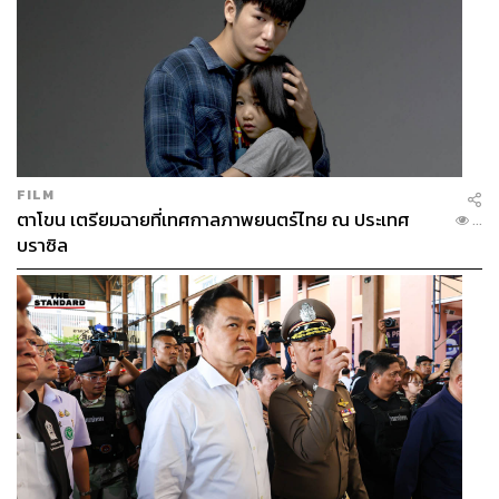
FILM
ตาโขน เตรียมฉายที่เทศกาลภาพยนตร์ไทย ณ ประเทศ
...
บราซิล