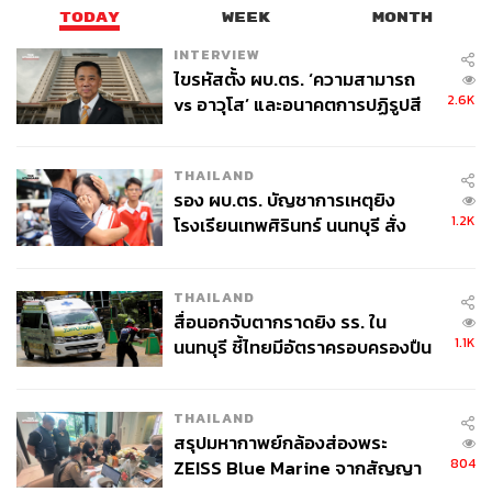
TODAY
WEEK
MONTH
INTERVIEW
ไขรหัสตั้ง ผบ.ตร. ‘ความสามารถ
2.6K
vs อาวุโส’ และอนาคตการปฏิรูปสี
กากี กับ พล.ต.อ. เอก อังสนานนท์
THAILAND
รอง ผบ.ตร. บัญชาการเหตุยิง
1.2K
โรงเรียนเทพศิรินทร์ นนทบุรี สั่ง
ค้นหา 2 รอบยืนยันไร้คนติดค้าง พบ
ศพปู่-ย่าที่บ้านพักผู้ก่อเหตุ
THAILAND
สื่อนอกจับตากราดยิง รร. ใน
1.1K
นนทบุรี ชี้ไทยมีอัตราครอบครองปืน
สูงในระดับต้นของภูมิภาค
THAILAND
สรุปมหากาพย์กล้องส่องพระ
804
ZEISS Blue Marine จากสัญญา