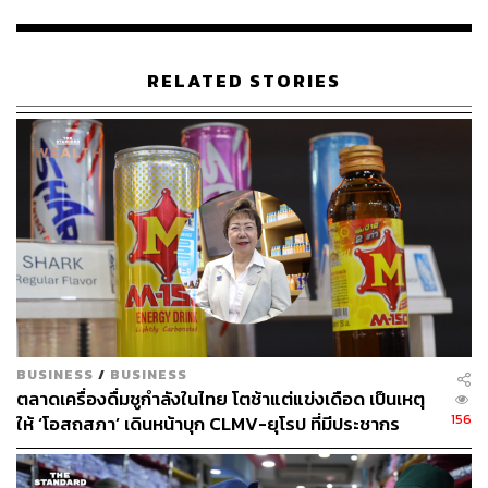
“ต้นทุนมันขึ้นมาสูงมาก การจะปรับราคาขึ้นอยู่ในความคิด
คำนึงของเรา ก็คืออยู่ในกระบวนการ เพราะทุกอย่างตอนนี้
เพิ่มขึ้นทุกเรื่อง
RELATED STORIES
“มี 3 ส่วนหลักๆ ที่เพิ่มสูงขึ้น ทั้งน้ำตาล ขนส่ง และแพ็กเกจจิ้ง
ทั้งขวดแก้วและอะลูมิเนียม หากนับตั้งแต่ช่วงโควิดที่ผ่านมา
ต้นทุนเพิ่มไปแล้ว 15% ด้วยกัน”
การออกมาแบ่งรับแบ่งสู้ของ ‘เจ้าพ่อคาราบาวแดง’ ในครั้งนี้
ทำให้ต้องจับตาต่อไปว่าที่สุดจะยอมแบกต้นทุนเพื่อทำราคา
ให้แข่งขันได้ หรือยอมขึ้นราคาเพื่อผลักดันกำไรให้กลับมาใน
จุดที่พอใจ
สามารถติดตาม THE STANDARD WEALTH
BUSINESS
/
BUSINESS
ตลาดเครื่องดื่มชูกำลังในไทย โตช้าแต่แข่งเดือด เป็นเหตุ
ผ่านแอปพลิเคชันต่างๆ ที่คุณสะดวกหรือใช้งานอยู่แล้วได้เลย
156
ให้ ‘โอสถสภา’ เดินหน้าบุก CLMV-ยุโรป ที่มีประชากร
มากกว่าถึง 10 เท่า