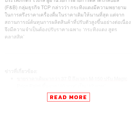
(F&B) กลุ่มธุรกิจ TCP กล่าวว่า กระทิงแดงมีความพยายาม
ในการตรึงราคาเครื่องดื่มในราคาเดิมให้นานที่สุด แต่จาก
สถานการณ์ต้นทุนการผลิตสินค้าที่ปรับตัวสูงขึ้นอย่างต่อเนื่อง
จึงมีความจำเป็นต้องปรับราคาเฉพาะ ‘กระทิงแดง สูตร
คลาสสิค’
ข่าวที่เกี่ยวข้อง:
ขายราคาเดิมมากว่า 37 ปี ถึงเวลา M-150 ปรับ Magic
Price Point ขึ้นจาก ‘10 บาท’ เป็น ‘12 บาท’
ใครใหญ่กว่ากัน! เทียบฟอร์ม 2 เจ้าตลาดเครื่องดื่มชูกำ
READ MORE
ลัง ในวันที่ ‘M-150’ ขึ้นราคา ส่วน ‘คาราบาวแดง’ ตรึงร
าคา
‘เสถียร’ เจ้าพ่อคาราบาวแดง เดินหน้าปั้นร้านถูกดี มีมา
ตรฐาน และซีเจ พร้อมทุ่ม 4 พันล้านบุกตลาดเบียร์ หวัง
ปั้นรายได้รวมสู่ตัวเลข ‘แสนล้านบาท’