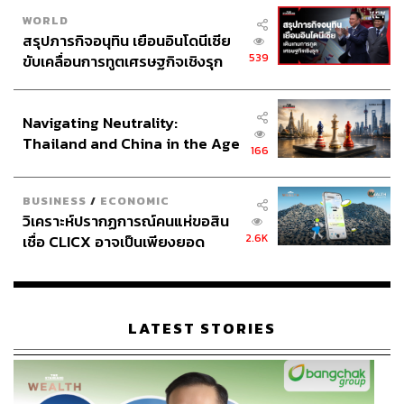
WORLD
สรุปภารกิจอนุทิน เยือนอินโดนีเซีย
539
ขับเคลื่อนการทูตเศรษฐกิจเชิงรุก
ประกาศหุ้นส่วนยุทธศาสตร์ไทย –
อินโดนีเซีย
Navigating Neutrality:
Thailand and China in the Age
166
of a New Global Order
BUSINESS
/
ECONOMIC
วิเคราะห์ปรากฏการณ์คนแห่ขอสิน
2.6K
เชื่อ CLICX อาจเป็นเพียงยอด
ภูเขาน้ำแข็ง ของปัญหาหนี้ครัว
เรือนไทยที่ถูกซุกไว้
LATEST STORIES