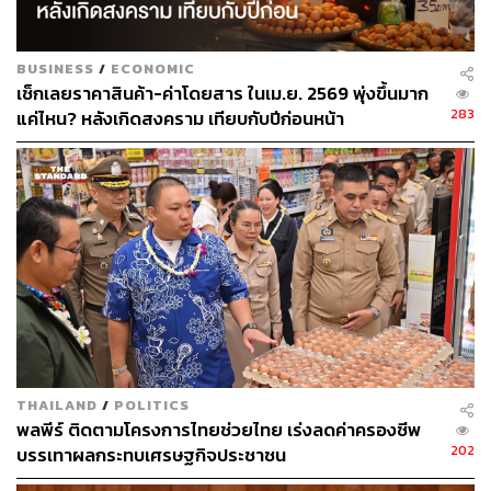
ไอเดียใหม่ๆ
BUSINESS
/
ECONOMIC
เช็กเลยราคาสินค้า-ค่าโดยสาร ในเม.ย. 2569 พุ่งขึ้นมาก
283
แค่ไหน? หลังเกิดสงคราม เทียบกับปีก่อนหน้า
THAILAND
/
POLITICS
พลพีร์ ติดตามโครงการไทยช่วยไทย เร่งลดค่าครองชีพ
202
บรรเทาผลกระทบเศรษฐกิจประชาชน