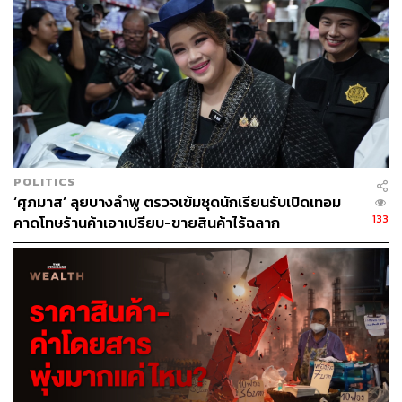
TAGS:
กระทิงแดง
M-150
ราคาสินค้า
กลุ่มธุรกิจ TCP
เครื่องดื่มชูกำลัง
คาราบาวแดง
ประไพภักตร์ ไวเกิล
POLITICS
‘ศุภมาส’ ลุยบางลำพู ตรวจเข้มชุดนักเรียนรับเปิดเทอม
133
คาดโทษร้านค้าเอาเปรียบ-ขายสินค้าไร้ฉลาก
451
ABOUT THE AUTHOR
ถนัดกิจ จันกิเสน
Content Creator ประจำกองบรรณาธิการ
THE STANDARD WEALTH ผู้เสพติดโลก
ธุรกิจ การตลาด เทคโนโลยี และชอบสำรวจ
โลกออฟไลน์และออนไลน์มาถอดรหัสความ
เคลื่อนไหวให้เป็นเรื่องเข้าใจง่าย สนุก และได้