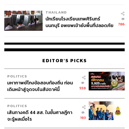
ผลิต 8.3 ล้าน สู่ข้อพิพาท ‘มา
เวลล์ฯ’ ฟ้อง ‘โทน บางแค’ ผิดนัด
THAILAND
จ่ายหนี้-แอบระบุแบรนด์
นักเรียนโรงเรียนเทพศิรินทร์
786
นนทบุรี อพยพเข้ายังพื้นที่ปลอดภัย
ชั่วคราว หลังเหตุใช้อาวุธปืนภายใน
โรงเรียนคลี่คลาย
EDITOR'S PICKS
POLITICS
มหากาพย์โกงข้อสอบท้องถิ่น ก่อน
559
เดินหน้าสู่จุดจบในสัปดาห์นี้
POLITICS
เส้นทางคดี 44 สส. ในชั้นศาลฎีกา
193
จะรู้ผลเมื่อไร