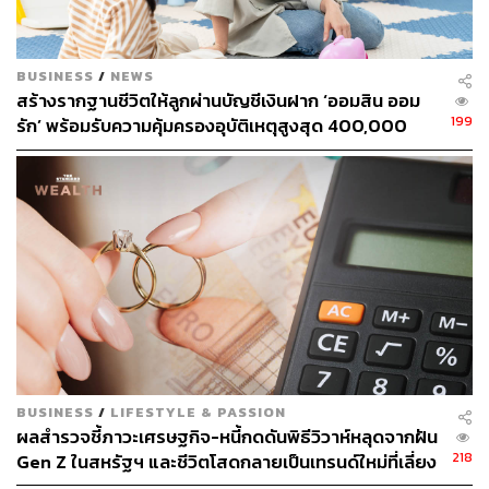
BUSINESS
/
NEWS
สร้างรากฐานชีวิตให้ลูกผ่านบัญชีเงินฝาก ‘ออมสิน ออม
199
รัก’ พร้อมรับความคุ้มครองอุบัติเหตุสูงสุด 400,000
บาท ดอกเบี้ยรับเต็ม ไม่เสียภาษี [Advertorial]
BUSINESS
/
LIFESTYLE & PASSION
ผลสำรวจชี้ภาวะเศรษฐกิจ-หนี้กดดันพิธีวิวาห์หลุดจากฝัน
218
Gen Z ในสหรัฐฯ และชีวิตโสดกลายเป็นเทรนด์ใหม่ที่เลี่ยง
ไม่ได้