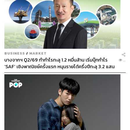
BUSINESS
/
MARKET
บางจากฯ Q2/69 ทำกำไรทะลุ 1.2 หมื่นล้าน เริ่มบุ๊กกำไร
...
‘SAF’ เชิงพาณิชย์ครั้งแรก หนุนรายได้ครึ่งปีทะลุ 3.2 แสน
ล้าน