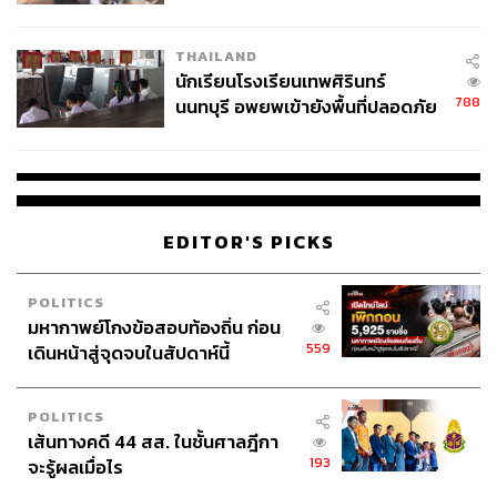
ผลิต 8.3 ล้าน สู่ข้อพิพาท ‘มา
เวลล์ฯ’ ฟ้อง ‘โทน บางแค’ ผิดนัด
THAILAND
จ่ายหนี้-แอบระบุแบรนด์
นักเรียนโรงเรียนเทพศิรินทร์
788
นนทบุรี อพยพเข้ายังพื้นที่ปลอดภัย
ชั่วคราว หลังเหตุใช้อาวุธปืนภายใน
โรงเรียนคลี่คลาย
EDITOR'S PICKS
POLITICS
มหากาพย์โกงข้อสอบท้องถิ่น ก่อน
559
เดินหน้าสู่จุดจบในสัปดาห์นี้
POLITICS
เส้นทางคดี 44 สส. ในชั้นศาลฎีกา
193
จะรู้ผลเมื่อไร