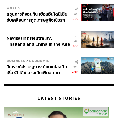
WORLD
สรุปภารกิจอนุทิน เยือนอินโดนีเซีย
539
ขับเคลื่อนการทูตเศรษฐกิจเชิงรุก
ประกาศหุ้นส่วนยุทธศาสตร์ไทย –
อินโดนีเซีย
Navigating Neutrality:
Thailand and China in the Age
166
of a New Global Order
BUSINESS
/
ECONOMIC
วิเคราะห์ปรากฏการณ์คนแห่ขอสิน
2.6K
เชื่อ CLICX อาจเป็นเพียงยอด
ภูเขาน้ำแข็ง ของปัญหาหนี้ครัว
เรือนไทยที่ถูกซุกไว้
LATEST STORIES