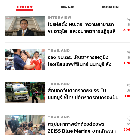
TODAY
WEEK
MONTH
INTERVIEW
ไขรหัสตั้ง ผบ.ตร. ‘ความสามารถ
2.7K
vs อาวุโส’ และอนาคตการปฏิรูปสี
กากี กับ พล.ต.อ. เอก อังสนานนท์
THAILAND
รอง ผบ.ตร. บัญชาการเหตุยิง
1.2K
โรงเรียนเทพศิรินทร์ นนทบุรี สั่ง
ค้นหา 2 รอบยืนยันไร้คนติดค้าง พบ
ศพปู่-ย่าที่บ้านพักผู้ก่อเหตุ
THAILAND
สื่อนอกจับตากราดยิง รร. ใน
1.1K
นนทบุรี ชี้ไทยมีอัตราครอบครองปืน
สูงในระดับต้นของภูมิภาค
THAILAND
สรุปมหากาพย์กล้องส่องพระ
806
ZEISS Blue Marine จากสัญญา