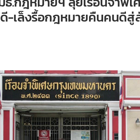
 กมธ.กฎหมายฯ ลุยเรือนจำพิเศ
คดี-เล็งรื้อกฎหมายคืนคนดีสู่