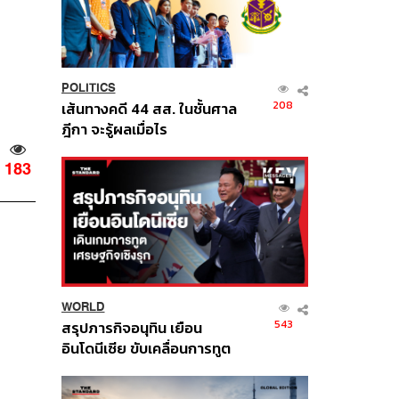
POLITICS
208
เส้นทางคดี 44 สส. ในชั้นศาล
ฎีกา จะรู้ผลเมื่อไร
183
WORLD
543
สรุปภารกิจอนุทิน เยือน
อินโดนีเซีย ขับเคลื่อนการทูต
เศรษฐกิจเชิงรุก ประกาศหุ้น
ส่วนยุทธศาสตร์ไทย –