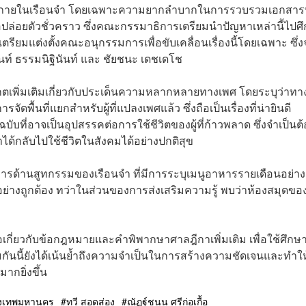
ีจากภายในเรือนจำ โดยเฉพาะความยากลำบากในการรวบรวมเอกสา
อปล่อยตัวชั่วคราว ซึ่งคณะกรรมาธิการเตรียมนำปัญหาเหล่านี้ไปศ
ียมแต่งตั้งคณะอนุกรรมการเพื่อขับเคลื่อนเรื่องนี้โดยเฉพาะ ซึ่ง
ันท์ ธรรมนิฐินันท์ และ ชัยชนะ เดชเดโช
ังเกตเพิ่มเติมเกี่ยวกับประเด็นความหลากหลายทางเพศ โดยระบุว่าทา
พื้นที่แยกสำหรับผู้ที่แปลงเพศแล้ว ซึ่งถือเป็นเรื่องที่น่ายินดี
ับที่อาจเป็นอุปสรรคต่อการใช้ชีวิตของผู้ที่ก้าวพลาด ซึ่งจำเป็นต้
ด้กลับไปใช้ชีวิตในสังคมได้อย่างปกติสุข
ัดการด้านสูทกรรมของเรือนจำ ที่มีการระบุเมนูอาหารรายเดือนอย่าง
างถูกต้อง ทว่าในส่วนของการส่งเสริมความรู้ พบว่าห้องสมุดขอ
ือเกี่ยวกับข้อกฎหมายและคำพิพากษาศาลฎีกาเพิ่มเติม เพื่อใช้ศึกษ
กันนี้ยังได้เน้นย้ำถึงความจำเป็นในการสร้างความชัดเจนและทำให
ากยิ่งขึ้น
รุงเทพมหานคร
ทวี สอดส่อง
ณัฏฐ์ชนน ศรีก่อเกื้อ