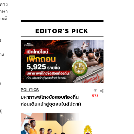
รทาง
ึกษา
จะมี
EDITOR'S PICK
ง
อง
ง
POLITICS
573
มหากาพย์โกงข้อสอบท้องถิ่น
ก่อนเดินหน้าสู่จุดจบในสัปดาห์
า
นี้
้