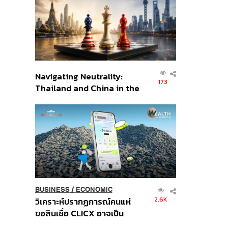
อินโดนีเซีย
Navigating Neutrality:
173
Thailand and China in the
Age of a New Global
Order
BUSINESS
/
ECONOMIC
2.6K
วิเคราะห์ปรากฏการณ์คนแห่
ขอสินเชื่อ CLICX อาจเป็น
เพียงยอดภูเขาน้ำแข็ง ของ