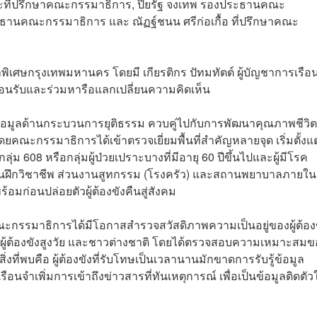
นะที่ปรึกษาคณะกรรมาธิการ, ปิยรัฐ จงเทพ รองประธานคณะ
ระธานคณะกรรมาธิการ และ ณัฏฐ์ชนน ศรีก่อเกื้อ ที่ปรึกษาคณะ
ำพิเศษกรุงเทพมหานคร โดยมี เกียรติกร ปัทมทัตต์ ผู้บัญชาการเรือ
อนรับและร่วมหารือแลกเปลี่ยนความคิดเห็น
ึกษาข้อมูลด้านกระบวนการยุติธรรม ควบคู่ไปกับการพัฒนาคุณภาพชีวิ
คณะกรรมาธิการได้เข้าตรวจเยี่ยมพื้นที่สำคัญหลายจุด เริ่มตั้งแต
ลุ่ม 608 หรือกลุ่มผู้ป่วยเปราะบางที่มีอายุ 60 ปีขึ้นไปและผู้มีโรค
งานฝึกวิชาชีพ ส่วนงานสูทกรรม (โรงครัว) และสถานพยาบาลภายใน
มก่อนปล่อยตัวผู้ต้องขังคืนสู่สังคม
 คณะกรรมาธิการได้มีโอกาสสำรวจสวัสดิภาพความเป็นอยู่ของผู้ต้อง
 ผู้ต้องขังสูงวัย และชาวต่างชาติ โดยได้ตรวจสอบความเหมาะสมข
่พบคือ ผู้ต้องขังที่รับโทษเป็นเวลานานมักขาดการรับรู้ข้อมูล
ำเพิ่มการเข้าถึงข่าวสารที่ทันเหตุการณ์ เพื่อเป็นข้อมูลติดตัว