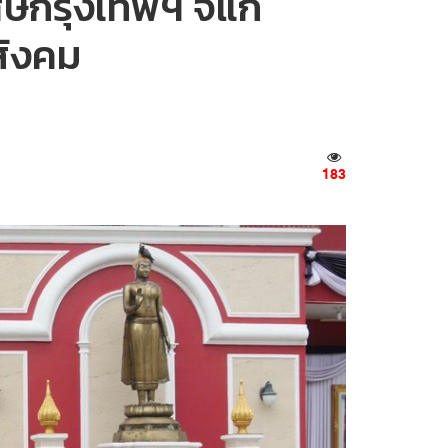
ษกรุงเทพฯ จี้แก้
สังคม
183