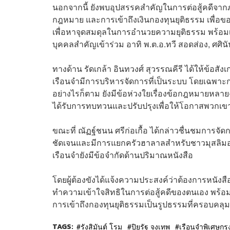
นอกจากนี้ ยังพบอุปสรรคสำคัญในการต่อสู้คด
กฎหมาย และการเข้าถึงเงินกองทุนยุติธรรม เพื่อข
เพื่อหาจุดสมดุลในการอำนวยความยุติธรรม พร้อมเตร
บุคคลสำคัญเข้าร่วม อาทิ พ.ต.อ.ทวี สอดส่อง, ศศิน
ทางด้าน รัดเกล้า อินทวงศ์ สุวรรณคีรี ได้ให้ข้อส
เรือนจำมีการบริหารจัดการที่เป็นระบบ โดยเฉพาะการจัด
อย่างไรก็ตาม ยังมีข้อห่วงใยเรื่องข้อกฎหมายหลายฉบ
ได้รับการทบทวนและปรับปรุงเพื่อให้โอกาสพวกเขาไ
ขณะที่ ณัฏฐ์ชนน ศรีก่อเกื้อ ได้กล่าวชื่นชมการจ
ชัดเจนและมีการแยกครัวฮาลาลสำหรับชาวมุสลิมอย่
เรือนจำยังมีข้อจำกัดด้านปริมาณหนังสือ
โดยผู้ต้องขังได้แจ้งความประสงค์ว่าต้องการหนังส
ทำความเข้าใจสิทธิในการต่อสู้คดีของตนเอง พร้อม
การเข้าถึงกองทุนยุติธรรมเป็นรูปธรรมที่ครอบคลุมม
TAGS:
รังสิมันต์ โรม
ปิยรัฐ จงเทพ
เรือนจำพิเศษก