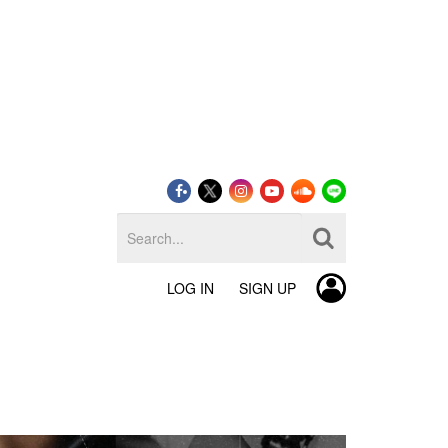
LOG IN
SIGN UP