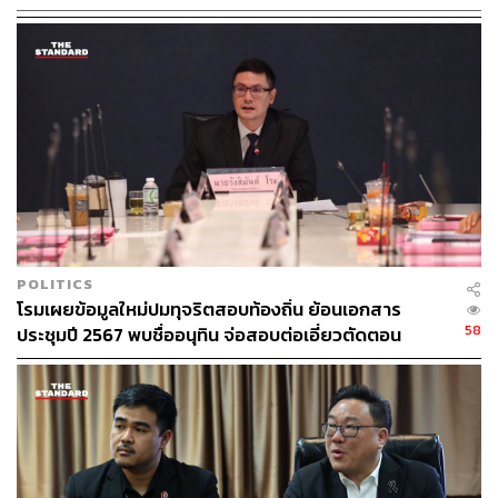
ไม่ออก ฟังไม่รู้เรื่อง” จึงเรียกร้องให้มีการผลักดันกรอบการ
ลงทุนใหม่ที่อ้างอิงมาตรฐานสากล ซึ่งจะป้องกันการลงทุนที่
ส่อทุจริตแบบกรณีตึก SKYY9 ได้ โดยระบุว่ากรอบการลงทุน
ใหม่นี้ได้จัดทำเสร็จแล้ว แต่ถูกข้าราชการระดับบริหารขัด
ขวางไม่ให้ผ่าน
รักชนก​ยังเรียกร้องไปยังนายกรัฐมนตรีและตรีนุช​ว่า 4​ เดือน​
4 งาน ที่อยากให้เร่งรัดกระบวนการสอบวินัยกรณีลงทุนซื้อ
ตึก​ SKYY9 และลงโทษคนผิดใน 3 เดือน อีกทั้งต้องไม่มีการ
เปลี่ยนรูปแบบการเลือกตั้งบอร์ดประกันสังคม รวมถึงต้องไม่มี
POLITICS
การเตะถ่วงเวลาให้ล่าช้าเกินกว่ากำหนด พร้อมผลักดันกรอบ
โรมเผยข้อมูลใหม่ปมทุจริตสอบท้องถิ่น ย้อนเอกสาร
การลงทุนใหม่​ ปราบผีตึก SKYY9 ไม่ให้เกิดขึ้นอีก
58
ประชุมปี 2567 พบชื่ออนุทิน จ่อสอบต่อเอี่ยวตัดตอน
ม.บูรพา หรือไม่
ต่อมา พัฒนาขอใช้สิทธิชี้แจฝบริษัทที่ตนเคยร่วมบริหาร โดย
ระบุว่า ได้ซื้ออาคารในปี 2560 ในสภาพอาคารร้าง และปี
2562 ขายในราคา​ 2,000 ล้านบาท โอนกรรมสิทธิ์​ในปี
เดียวกัน​ และมีการปรับปรุงอาคาร ยืนยันว่า ในส่วนที่ตนเอง
กับบริษัทที่เคยร่วมบริหาร ไม่ได้มีส่วนเกี่ยวข้องกันกับผู้ซื้อ