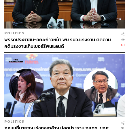
คือบริษัท I.C.E. แต่อย่างใด และไม่เคยติดต่อกับสำนักงาน
ประกันสังคม หรือกระทรวงแรงงาน
TAGS:
การเมืองไทย
สำนักงานประกันสังคม
พรรคประชาชน
รักชนก ศรีนอก
พัฒนา พร้อมพัฒน์
POLITICS
พรรคประชาชน-คณะก้าวหน้า พบ รมว.แรงงาน ติดตาม
61
คดีแรงงานเก็บเบอร์รีฟินแลนด์
204
ABOUT THE AUTHOR
THE STANDARD TEAM
กองบรรณาธิการ THE STANDARD
POLITICS
ภคมนจี้นายกฯ เร่งทูลเกล้าฯ ปลดประธาน กสทช. ขณะ