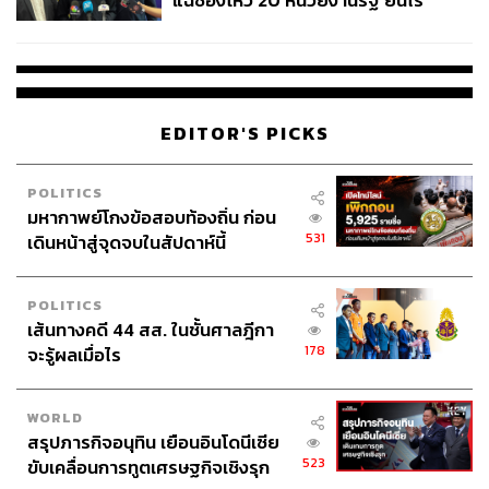
แฉช่องโหว่ 20 หน่วยงานรัฐ ยันไร้
นัยทางการเมือง
EDITOR'S PICKS
POLITICS
มหากาพย์โกงข้อสอบท้องถิ่น ก่อน
531
เดินหน้าสู่จุดจบในสัปดาห์นี้
POLITICS
เส้นทางคดี 44 สส. ในชั้นศาลฎีกา
178
จะรู้ผลเมื่อไร
WORLD
สรุปภารกิจอนุทิน เยือนอินโดนีเซีย
523
ขับเคลื่อนการทูตเศรษฐกิจเชิงรุก