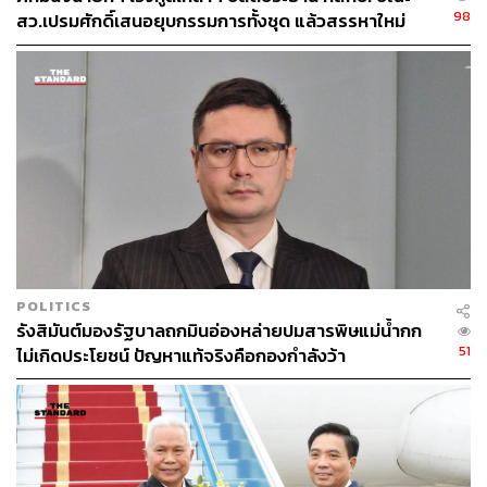
ABOUT THE PHOTOGRAPHER
98
สว.เปรมศักดิ์เสนอยุบกรรมการทั้งชุด แล้วสรรหาใหม่
ศวิตา พูลเสถียร
ช่างภาพข่าว ประจำสำนักข่าว THE
STANDARD
POLITICS
รังสิมันต์มองรัฐบาลถกมินอ่องหล่ายปมสารพิษแม่น้ำกก
51
ไม่เกิดประโยชน์ ปัญหาแท้จริงคือกองกำลังว้า