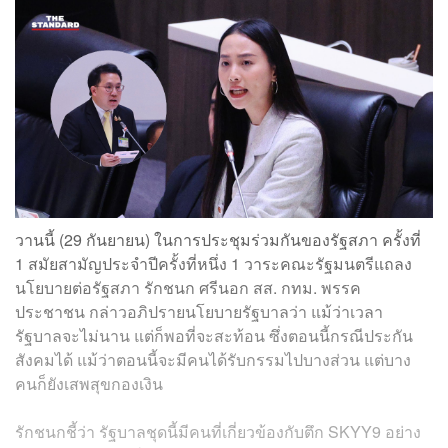
วานนี้ (29 กันยายน) ในการประชุมร่วมกันของรัฐสภา ครั้งที่
1 สมัยสามัญประจำปีครั้งที่หนึ่ง 1 วาระคณะรัฐมนตรีแถลง
นโยบายต่อรัฐสภา รักชนก ศรีนอก​ สส. กทม.​ พรรค
ประชาชน​ กล่าวอภิปรายนโยบายรัฐบาลว่า​ แม้ว่าเวลา
รัฐบาลจะไม่นาน​ แต่ก็พอที่จะสะท้อน ซึ่งตอนนี้กรณีประกัน
สังคมได้ แม้ว่าตอนนี้จะมีคนได้รับกรรมไปบางส่วน​ แต่บาง
คนก็ยังเสพสุขกองเงิน
รักชนกชี้ว่า รัฐบาลชุดนี้มีคนที่เกี่ยวข้องกับตึก​ SKYY9​ อย่าง​