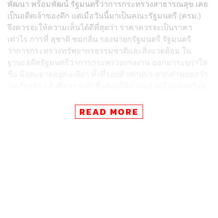
พัฒนา พร้อมพัฒน์​ รัฐมนตรี​ว่าการ​กระทรวง​สาธารณสุข​ เคย
เป็นอดีตเจ้าของตึก​ แต่เมื่อวันนี้มาเป็นคณะรัฐมนตรี (ครม.)
จึงควรจะให้ความเห็นได้ดีที่สุดว่า ราคาควรจะเป็นราคา
เท่าไร การที่ สุชาติ​ ชมกลิ่น​ รองนายกรัฐมนตรี รัฐมนตรี
ว่าการกระทรวงทรัพยากรธรรมชาติและสิ่งแวดล้อม ใน
ฐานะอดีตรัฐมนตรีว่าการกระทรวงแรงงาน ออกมาระบุว่าใส
ซื่อ​ มือสะอาดอยู่คนเดียว​ ทั้งที่รอบตัวสกปรก​ หากท่านบอกว่า
ไม่เกี่ยวข้อง​ สิ่งที่ควรจะทำคือต้องให้ความร่วมมือและพร้อม
ที่จะเข้าสู่กระบวนการสืบสวนสอบสวน
READ MORE
“การยกมือโหวต อนุทิน ชาญวีรกูล มาเป็นนายกรัฐมนตรี คือ
ให้ยุบสภาใน 4 เดือนและริเริ่มแก้ไขรัฐธรรมนูญวางหมุด
หมายแรกไม่ได้เลือกให้แต่งตั้งคนที่ เฮงซวย คดโกงมาเป็น
รัฐมนตรี​” รักชนกกล่าว
รักชนกกังวลว่า จึงกังวลว่าจะเกิดความเตะถ่วงด้วยความ
สัมพันธ์ส่วนตัวจึงไม่มั่นใจว่ากระบวนการสืบสวนสอบสวนจะ
ตรงไปตรงมา เพราะกระบวนการสอบวินัยถูกขัดขวางอย่าง
หนัก