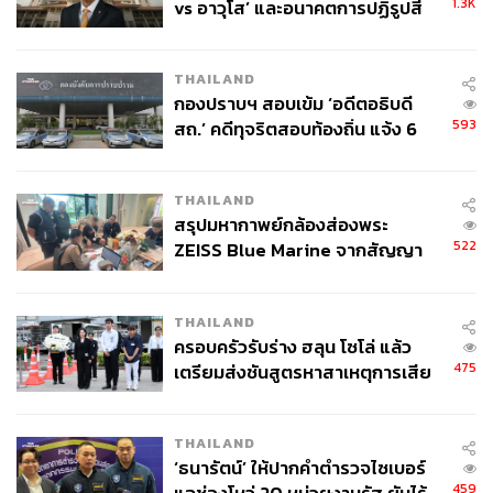
1.3K
vs อาวุโส’ และอนาคตการปฏิรูปสี
กากี กับ พล.ต.อ. เอก อังสนานนท์
THAILAND
กองปราบฯ สอบเข้ม ‘อดีตอธิบดี
593
สถ.’ คดีทุจริตสอบท้องถิ่น แจ้ง 6
ข้อหาหนัก จ่อชง ป.ป.ช. 12 ส.ค. นี้
THAILAND
สรุปมหากาพย์กล้องส่องพระ
522
ZEISS Blue Marine จากสัญญา
ผลิต 8.3 ล้าน สู่ข้อพิพาท ‘มา
เวลล์ฯ’ ฟ้อง ‘โทน บางแค’ ผิดนัด
THAILAND
จ่ายหนี้-แอบระบุแบรนด์
ครอบครัวรับร่าง ฮลุน โซโล่ แล้ว
475
เตรียมส่งชันสูตรหาสาเหตุการเสีย
ชีวิต
THAILAND
‘ธนารัตน์’ ให้ปากคำตำรวจไซเบอร์
459