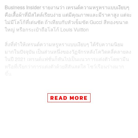
Business Insider รายงานว่า เทรนด์ความหรูหราแบบเงียบๆ
คือเสื้อผ้าที่มีสไตล์เรียบง่าย แต่มีคุณภาพและมีราคาสูง แต่จะ
ไม่มีโลโก้ที่เด่นชัด ถ้าเทียบกับหัวเข็มขัด Gucci สีทองขนาด
ใหญ่ หรือกระเป๋าถือโลโก้ Louis Vuitton
สิ่งที่ทำให้เทรนด์ความหรูหราแบบเงียบๆ ได้รับความนิยม
มากในปัจจุบัน เป็นส่วนหนึ่งของวัฏจักรหลังโควิดคลี่คลายลง
ในปี 2021 เทรนด์แฟชั่นก็หันไปเป็นแนวการแต่งตัวโดพามีน
หรือที่เรียกว่าการแต่งตัวด้วยสีสันสดใส โชว์เรือนร่างมาก
ขึ้น
READ MORE
ข่าวที่เกี่ยวข้อง:
ส่องเทรนด์ปี 2023 ‘Gen Z’ เริ่มหันหลังให้ฟาสต์แฟชั่น
ลดความถี่ซื้อเสื้อผ้าใหม่ ทำวงการเสื้อผ้าต้องพลิกโฉม
สู่ความยั่งยืน