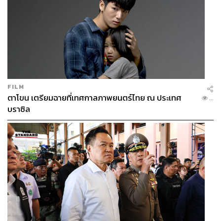
FILM
ตาโขน เตรียมฉายที่เทศกาลภาพยนตร์ไทย ณ ประเทศ
...
บราซิล