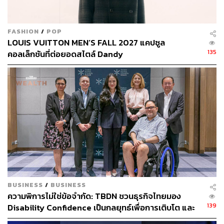
FASHION
/
POP
LOUIS VUITTON MEN’S FALL 2027 แคปซูล
135
คอลเล็กชันที่ต่อยอดสไตล์ Dandy
1.0K
ABOUT THE AUTHOR
จิรันธนิน กมลเลิศ
Content Creator ประจำ THE STANDARD
WEALTH
BUSINESS
/
BUSINESS
ความพิการไม่ใช่ข้อจำกัด: TBDN ชวนธุรกิจไทยมอง
139
Disability Confidence เป็นกลยุทธ์เพื่อการเติบโต และ
อนาคตแรงงานไทย