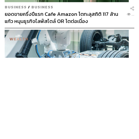
BUSINESS
/
BUSINESS
ยอดขายครึ่งปีแรก Cafe Amazon โตทะลุสถิติ 117 ล้าน
...
แก้ว หนุนธุรกิจไลฟ์สไตล์ OR โตต่อเนื่อง
BUSINESS
/
ECONOMIC
‘เอกนิติ’ เล็งงัดมาตรการใหม่ ลดภาษีสรรพสามิต หวังดึง
...
ผู้ผลิต EV มาตั้งโรงงานในไทย