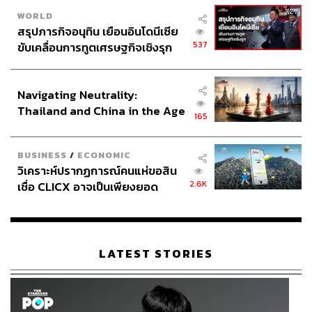
WORLD
สรุปภารกิจอนุทิน เยือนอินโดนีเซีย
537
ขับเคลื่อนการทูตเศรษฐกิจเชิงรุก
ประกาศหุ้นส่วนยุทธศาสตร์ไทย –
อินโดนีเซีย
Navigating Neutrality:
Thailand and China in the Age
165
of a New Global Order
BUSINESS
/
ECONOMIC
วิเคราะห์ปรากฏการณ์คนแห่ขอสิน
2.6K
เชื่อ CLICX อาจเป็นเพียงยอด
ภูเขาน้ำแข็ง ของปัญหาหนี้ครัว
เรือนไทยที่ถูกซุกไว้
LATEST STORIES