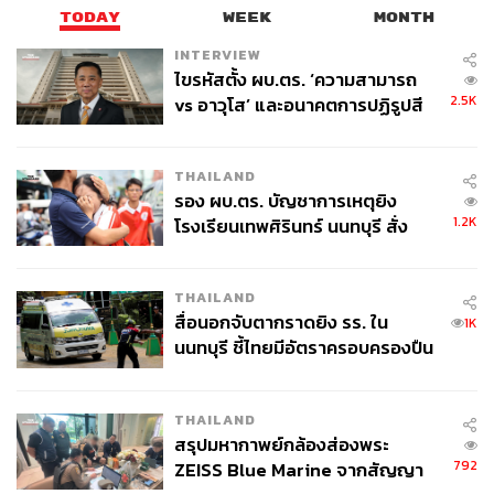
TODAY
WEEK
MONTH
INTERVIEW
ไขรหัสตั้ง ผบ.ตร. ‘ความสามารถ
2.5K
vs อาวุโส’ และอนาคตการปฏิรูปสี
กากี กับ พล.ต.อ. เอก อังสนานนท์
THAILAND
รอง ผบ.ตร. บัญชาการเหตุยิง
1.2K
โรงเรียนเทพศิรินทร์ นนทบุรี สั่ง
ค้นหา 2 รอบยืนยันไร้คนติดค้าง พบ
ศพปู่-ย่าที่บ้านพักผู้ก่อเหตุ
THAILAND
สื่อนอกจับตากราดยิง รร. ใน
1K
นนทบุรี ชี้ไทยมีอัตราครอบครองปืน
สูงในระดับต้นของภูมิภาค
THAILAND
สรุปมหากาพย์กล้องส่องพระ
792
ZEISS Blue Marine จากสัญญา