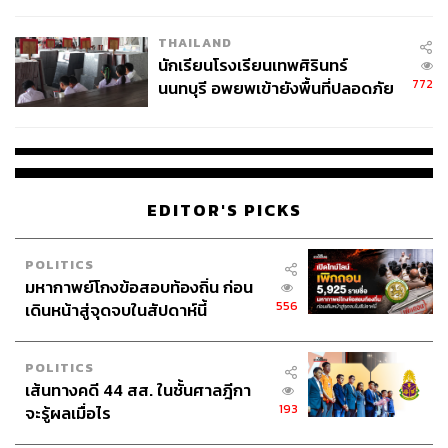
ผลิต 8.3 ล้าน สู่ข้อพิพาท ‘มา
เวลล์ฯ’ ฟ้อง ‘โทน บางแค’ ผิดนัด
THAILAND
จ่ายหนี้-แอบระบุแบรนด์
นักเรียนโรงเรียนเทพศิรินทร์
772
นนทบุรี อพยพเข้ายังพื้นที่ปลอดภัย
ชั่วคราว หลังเหตุใช้อาวุธปืนภายใน
โรงเรียนคลี่คลาย
EDITOR'S PICKS
POLITICS
มหากาพย์โกงข้อสอบท้องถิ่น ก่อน
556
เดินหน้าสู่จุดจบในสัปดาห์นี้
POLITICS
เส้นทางคดี 44 สส. ในชั้นศาลฎีกา
193
จะรู้ผลเมื่อไร