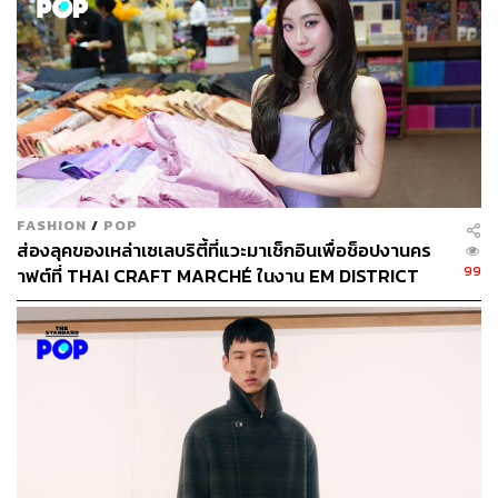
ใหญ่ยังต้องการสินค้าที่มีโลโก้ และแบรนด์ได้เตรียมเพิ่มสิน
ค้าให้เป็นทางเลือกใหม่เพิ่มขึ้นเรียบร้อยแล้ว
อ้างอิง:
www.businessinsider.com/quiet-luxury-explained-wh
ich-brands-will-benefit-2023-4
FASHION
/
POP
สามารถติดตาม THE STANDARD WEALTH
ส่องลุคของเหล่าเซเลบริตี้ที่แวะมาเช็กอินเพื่อช็อปงานคร
ผ่านแอปพลิเคชันต่างๆ ที่คุณสะดวกหรือใช้งานอยู่แล้วได้เลย
99
าฟต์ที่ THAI CRAFT MARCHÉ ในงาน EM DISTRICT
SENSE OF THAI 2026 [PR NEWS]
TAGS:
ความหรูหรา
สินค้าแบรนด์เนม
แบรนด์เนม
Quiet Luxury
เศรษฐกิจ
เทรนด์แฟชั่น
แฟชั่น