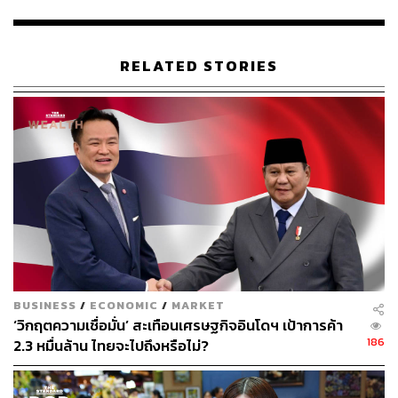
อย่างไรก็ตาม เทรนด์ความหรูหราแบบเงียบๆ ไม่ได้เกิดขึ้น
ครั้งแรก แต่เริ่มต้นขึ้นตั้งแต่ช่วงปี 2008 และกลายเป็นเทรนด์
ที่มีอิทธิพลอยู่เหนือแฟชั่น ท่ามกลางภาวะเศรษฐกิจถดถอย
RELATED STORIES
ครั้งใหญ่
ในช่วงเวลาเดียวกันก็ทำให้แบรนด์ระดับไฮเอนด์อย่าง Loro
Piana จากอิตาลี ได้รับอานิสงส์ไปด้วย โดยเฉพาะเสื้อกัน
หนาวแคชเมียร์ที่มีราคาประมาณ 1,700 ดอลลาร์
เช่นเดียวกับแบรนด์ Hermès และ Armani ที่มุ่งขายสินค้า
เกาะกระแสเทรนด์ความหรูหราแบบเงียบๆ มานานหลายปี
เพื่อรองรับความต้องการของคนมีฐานะที่พยายามทำตัว
กลมกลืนกับคนทั่วไปด้วยการแต่งตัวแบบมินิมัล
BUSINESS
/
ECONOMIC
/
MARKET
นักวิเคราะห์ตั้งข้อสังเกตว่า เทรนด์ความหรูหราแบบเงียบๆ
‘วิกฤตความเชื่อมั่น’ สะเทือนเศรษฐกิจอินโดฯ เป้าการค้า
เคยได้รับความนิยมเมื่อ 15 ปีที่ผ่านมา และถามไปถึง CFO
186
2.3 หมื่นล้าน ไทยจะไปถึงหรือไม่?
ของแบรนด์หรูอย่าง LVMH ว่า แนวโน้มเทรนด์ดังกล่าวจะส่ง
ผลกระทบต่อบริษัท ซึ่งรวมถึงแบรนด์ Louis Vuitton, Dior
และ Fendi ด้วยหรือไม่ ซึ่ง LVMH ก็ยังเชื่อว่าผู้บริโภคส่วน