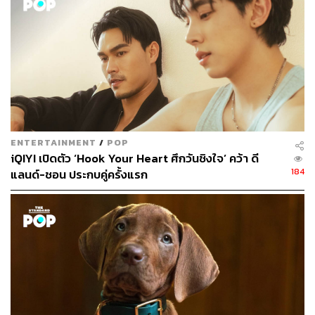
405
ABOUT THE AUTHOR
สุพัฒน์ ศิวะพรพันธ์
Content Creator ผู้หลงใหลในทุกศาสตร์และ
วัฒนธรรมของประเทศญี่ปุ่น
ENTERTAINMENT
/
POP
iQIYI เปิดตัว ‘Hook Your Heart ศึกวันชิงใจ’ คว้า ดี
184
แลนด์-ชอน ประกบคู่ครั้งแรก