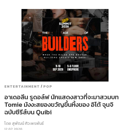
/
ENTERTAINMENT
POP
อาเดอลีน รูดอล์ฟ นักแสดงสาวที่จะมาสวมบท
Tomie มังงะสยองขวัญขึ้นหิ้งของ อิโต้ จุนจิ
ฉบับซีรีส์บน Quibi
โดย
สุพัฒน์ ศิวะพรพันธ์
12.07.2020