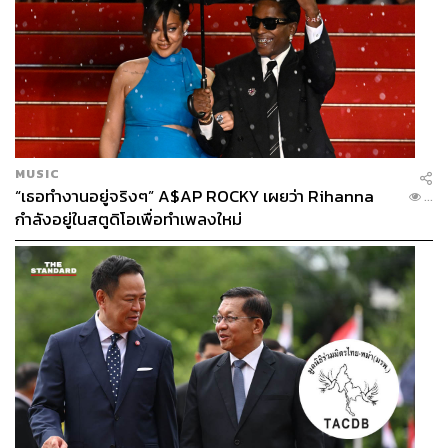
MUSIC
“เธอทำงานอยู่จริงๆ” A$AP ROCKY เผยว่า Rihanna
...
กำลังอยู่ในสตูดิโอเพื่อทำเพลงใหม่