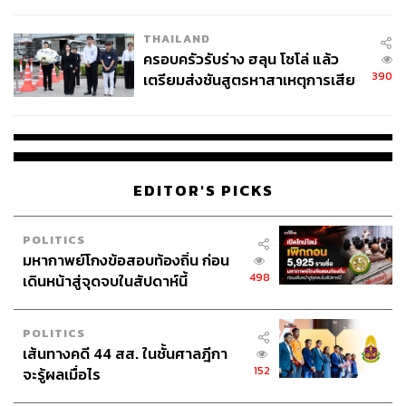
โลกภายใน 6 วัน
THAILAND
ครอบครัวรับร่าง ฮลุน โซโล่ แล้ว
390
เตรียมส่งชันสูตรหาสาเหตุการเสีย
ชีวิต
EDITOR'S PICKS
POLITICS
มหากาพย์โกงข้อสอบท้องถิ่น ก่อน
498
เดินหน้าสู่จุดจบในสัปดาห์นี้
POLITICS
เส้นทางคดี 44 สส. ในชั้นศาลฎีกา
152
จะรู้ผลเมื่อไร