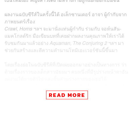
ผลงานฉบับซีรีส์ในครั้งนี้ได้ อเล็กซานเดอร์ อาจา ผู้กำกับจาก
ภาพยนตร์เรื่อง
Crawl, Horns
ฯลฯ จะมานั่งแท่นผู้กำกับ ร่วมกับ จอห์นสัน-
แมคโกลด์ริก มือเขียนบทที่เคยฝากผลงานคุณภาพให้เราได้
รับชมกันมาแล้วอย่าง
Aquaman, The Conjuring 2
ฯลฯ มา
ช่วยกันสร้างและตีความตำนานโทมิเอะเวอร์ชันนี้ขึ้นมา
โดยเรื่องย่อในฉบับซีรีส์ที่เปิดเผยออกมาอย่างเป็นทางการ ว่า
ด้วยเรื่องราวของเด็กสาวมัธยมฯ คนหนึ่งที่มีรูปร่างหน้าตาอัน
งดงามได้หายตัวไป และชิ้นส่วนร่างกายของเธอได้
กระจัดกระจายไปทั่วเมืองเล็กๆ แห่งหนึ่ง ซึ่งการคลี่คลายคดี
ปริศนาครั้งนี้ นำพามาซึ่งบางสิ่งที่น่ากลัวยิ่งกว่า
READ MORE
ส่วนเวอร์ชันต้นฉบับ โทมิเอะ คือหนึ่งในตัวละครจาก ‘คลัง
สยอง’ มังงะสยองขวัญระดับขึ้นหิ้งของอาจารย์อิโต้ จุนจิ ที่
ประสบความสำเร็จจนถูกนำไปสร้างเป็นฉบับภาพยนตร์มา
แล้วถึง 8 ภาคตลอดช่วงปี 1998-2011