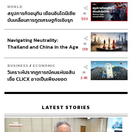
WORLD
สรุปภารกิจอนุทิน เยือนอินโดนีเซีย
503
ขับเคลื่อนการทูตเศรษฐกิจเชิงรุก
ประกาศหุ้นส่วนยุทธศาสตร์ไทย –
อินโดนีเซีย
Navigating Neutrality:
Thailand and China in the Age
139
of a New Global Order
BUSINESS
/
ECONOMIC
วิเคราะห์ปรากฏการณ์คนแห่ขอสิน
2.4K
เชื่อ CLICX อาจเป็นเพียงยอด
ภูเขาน้ำแข็ง ของปัญหาหนี้ครัว
เรือนไทยที่ถูกซุกไว้
LATEST STORIES