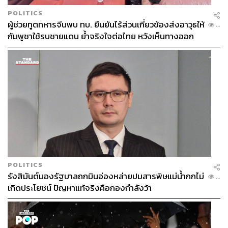
POLITICS
ผู้ช่วยทูตทหารจีนพบ ทบ. ยืนยันไร้ส่วนเกี่ยวข้องส่งอาวุธให้
...
กัมพูชาใช้รบชายแดน ย้ำจริงใจต่อไทย หวังเห็นทางออก
สันติวิธี
POLITICS
รังสิมันต์มองรัฐบาลถกมินอ่องหล่ายปมสารพิษแม่น้ำกกไม่
...
เกิดประโยชน์ ปัญหาแท้จริงคือกองกำลังว้า