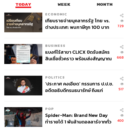
TODAY
WEEK
MONTH
ECONOMIC
เทียบรายจ่ายบุคลากรรัฐ ไทย vs.
729
ต่างประเทศ: พบภาษีทุก 100 บาท
ของคนไทยใช้ไปกับข้าราชการเฉียด
40 บาท
BUSINESS
แบงก์ไร้สาขา CLICX ปิดรับสมัคร
668
สินเชื่อชั่วคราว พร้อมส่งสัญญาณ
เตือนกลุ่มกู้เงินผิดวัตถุประสงค์-ให้
ข้อมูลเท็จ เตรียมดำเนินคดีเด็ดขาด
POLITICS
‘ประภาศ คงเอียด’ กรรมการ ป.ป.ช.
517
อดีตอธิบดีกรมธนารักษ์ ถึงแก่
อนิจกรรม
POP
Spider-Man: Brand New Day
400
ทำรายได้ 1 พันล้านดอลลาร์จากทั่ว