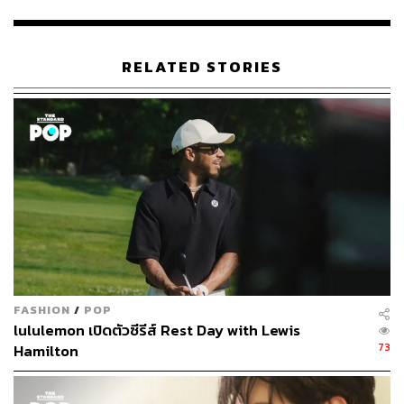
https://www.newsbreak.com/news/0PZ8kLZx/live-act
ion-tomie-horror-series-casts-adeline-rudolph
https://horrorbuzz.com/2020/07/11/tomie/
RELATED STORIES
https://www.imdb.com/name/nm9709536/
https://en.wikipedia.org/wiki/Tomie
ภาพประกอบโดย
https://www.imdb.com/name/nm9709536/
TAGS:
Quibi
ซีรีส์
การ์ตูน
Manga
FASHION
/
POP
lululemon เปิดตัวซีรีส์ Rest Day with Lewis
73
Hamilton