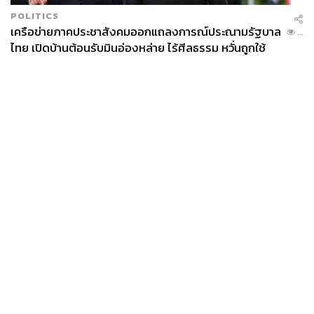
POLITICS
เครือข่ายภาคประชาสังคมออกแถลงการณ์ประณามรัฐบาล
...
ไทย เปิดบ้านต้อนรับมินอ่องหล่าย ไร้ศีลธรรม หวั่นถูกใช้
เป็นเครื่องมือกดขี่ชาวเมียนมา
News
Wealth
Pop
Podcast
Video
Now
Opinion
Careers
Events
Privacy
About
Contact
Policy
FOR
ADVERTISING
MEMBERSHIP