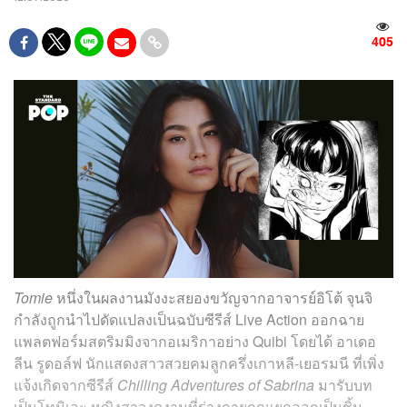
405
Tomie
หนึ่งในผลงานมังงะสยองขวัญจากอาจารย์อิโต้ จุนจิ
กำลังถูกนำไปดัดแปลงเป็นฉบับซีรีส์ Live Action ออกฉาย
แพลตฟอร์มสตริมมิงจากอเมริกาอย่าง Quibi โดยได้ อาเดอ
ลีน รูดอล์ฟ นักแสดงสาวสวยคมลูกครึ่งเกาหลี-เยอรมนี ที่เพิ่ง
แจ้งเกิดจากซีรีส์
Chilling Adventures of Sabrina
มารับบท
เป็นโทมิเอะ หญิงสาวงดงามที่ร่างกายถูกแยกออกเป็นชิ้น