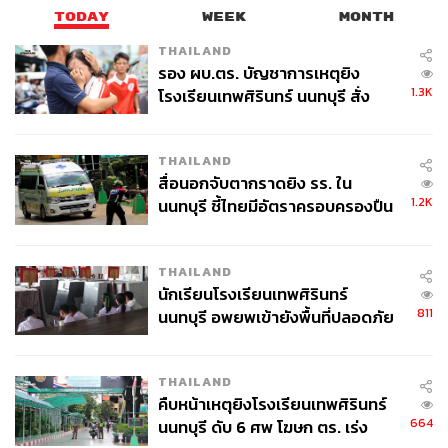
TODAY
WEEK
MONTH
THAILAND
รอง ผบ.ตร. บัญชาการเหตุยิง
1.3K
โรงเรียนเทพศิรินทร์ นนทบุรี สั่ง
ค้นหา 2 รอบยืนยันไร้คนติดค้าง พบ
ศพปู่-ย่าที่บ้านพักผู้ก่อเหตุ
THAILAND
สื่อนอกจับตากราดยิง รร. ใน
1.2K
นนทบุรี ชี้ไทยมีอัตราครอบครองปืน
สูงในระดับต้นของภูมิภาค
THAILAND
นักเรียนโรงเรียนเทพศิรินทร์
811
นนทบุรี อพยพเข้ายังพื้นที่ปลอดภัย
ชั่วคราว หลังเหตุใช้อาวุธปืนภายใน
โรงเรียนคลี่คลาย
THAILAND
คืบหน้าเหตุยิงโรงเรียนเทพศิรินทร์
664
นนทบุรี ดับ 6 ศพ โฆษก ตร. เร่ง