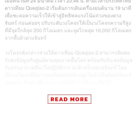
เมื่อคืนวันที่ 24 มีนาคม เวลา 23.46 น. ตามเวลาประเทศไทย
ดาวเทียม Queqiao-2 เริ่มต้นการเดินเครื่องยนต์นาน 19 นาที
เพื่อชะลอความเร็วให้เข้าสู่อิทธิพลแรงโน้มถ่วงของดวง
จันทร์ ก่อนค่อยๆ ปรับระดับวงโคจรให้เป็นวงโคจรความรีสูง
ที่มีจุดใกล้สุด 200 กิโลเมตร และจุดไกลสุด 16,000 กิโลเมตร
จากพื้นผิวดวงจันทร์
วงโคจรดังกล่าวช่วยให้ดาวเทียม Queqiao-2 สามารถติดต่อ
รับส่งข้อมูลกับศูนย์ควบคุมภาคพื้นโลก พร้อมกับรับ-ส่งข้อมูล
กับยานอวกาศที่จะไปปฏิบัติการ ณ ด้านไกลดวงจันทร์ โดย
เป็นวงโคจรที่มีความเสถียรค่อนข้างสูง ไม่จำเป็นต้องปรับแก้
บ่อยครั้ง ซึ่งช่วยยืดอายุการปฏิบัติการให้นานขึ้นได้
ภารกิจของ Queqiao-2 มีความสำคัญต่อยานอวกาศ
READ MORE
Chang’e 6 ขององค์การอวกาศแห่งชาติจีน หรือ CNSA ที่มี
แผนออกเดินทางจากโลกในเดือนพฤษภาคม 2024 มุ่งหน้าไป
ลงจอดอย่างนุ่มนวลที่ด้านไกลของดวงจันทร์ ก่อนนำตัวอย่าง
หินจากพื้นผิวกลับโลก ถือเป็นความพยายามนำหินจากด้าน
ไกลดวงจันทร์กลับโลกครั้งแรกในประวัติศาสตร์