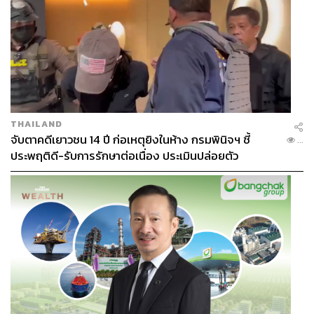
THAILAND
จับตาคดีเยาวชน 14 ปี ก่อเหตุยิงในห้าง กรมพินิจฯ ชี้
...
ประพฤติดี-รับการรักษาต่อเนื่อง ประเมินปล่อยตัว