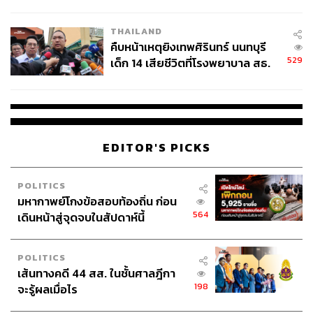
สอบปมขโมยปืนปู่ก่อเหตุ
THAILAND
คืบหน้าเหตุยิงเทพศิรินทร์ นนทบุรี
529
เด็ก 14 เสียชีวิตที่โรงพยาบาล สธ.
ยืนยันครูเสียชีวิต 5 ราย เจ็บ 22
ราย
EDITOR'S PICKS
POLITICS
มหากาพย์โกงข้อสอบท้องถิ่น ก่อน
564
เดินหน้าสู่จุดจบในสัปดาห์นี้
POLITICS
เส้นทางคดี 44 สส. ในชั้นศาลฎีกา
198
จะรู้ผลเมื่อไร