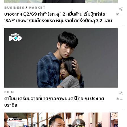
BUSINESS
/
MARKET
บางจากฯ Q2/69 ทำกำไรทะลุ 1.2 หมื่นล้าน เริ่มบุ๊กกำไร
...
‘SAF’ เชิงพาณิชย์ครั้งแรก หนุนรายได้ครึ่งปีทะลุ 3.2 แสน
ล้าน
FILM
ตาโขน เตรียมฉายที่เทศกาลภาพยนตร์ไทย ณ ประเทศ
...
บราซิล