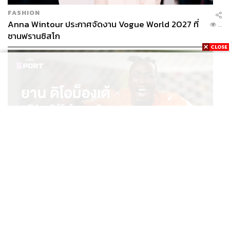
FASHION
Anna Wintour ประกาศจัดงาน Vogue World 2027 ที่
...
ซานฟรานซิสโก
SPORT
ยาน ดิโอม็องเด้ 2 ปีก่อนยังไร้สโมสรอาชีพ สู่นักเตะค่าตัว
...
125 ล้านยูโร กับคำสัญญาถึงน้องสาวผู้ล่วงลับ