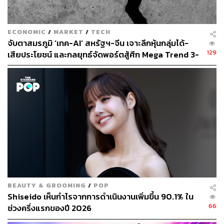
ECONOMIC
/
MARKET
/
TECH
จับตาสมรภูมิ ‘เทค-AI’ สหรัฐฯ-จีน เจาะลึกหุ้นกลุ่มได้-
129
เสียประโยชน์ และกลยุทธ์จัดพอร์ตสู้ศึก Mega Trend 3-
5 ปีข้างหน้า
BEAUTY & GROOMING
/
POP
Shiseido เห็นกำไรจากการดำเนินงานเพิ่มขึ้น 90.1% ใน
66
ช่วงครึ่งแรกของปี 2026