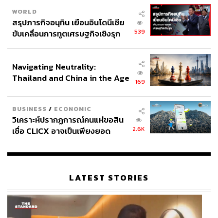
WORLD
สรุปภารกิจอนุทิน เยือนอินโดนีเซีย
539
ขับเคลื่อนการทูตเศรษฐกิจเชิงรุก
ประกาศหุ้นส่วนยุทธศาสตร์ไทย –
อินโดนีเซีย
Navigating Neutrality:
Thailand and China in the Age
169
of a New Global Order
BUSINESS
/
ECONOMIC
วิเคราะห์ปรากฏการณ์คนแห่ขอสิน
2.6K
เชื่อ CLICX อาจเป็นเพียงยอด
ภูเขาน้ำแข็ง ของปัญหาหนี้ครัว
เรือนไทยที่ถูกซุกไว้
LATEST STORIES