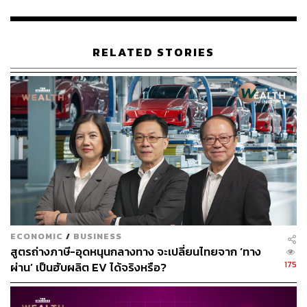
https://www.cnsa.gov.cn/n6758823/n6758838/c1049
1660/content.htm
RELATED STORIES
TAGS:
ดาวเทียม
องค์การอวกาศแห่งชาติจีน (CNSA)
Queqiao-2
China
การสำรวจดวงจันทร์
อวกาศ
ดวงจันทร์
789
ECONOMIC
/
BUSINESS
สูตรถ่างภาษี-อุดหนุนกลางทาง จะเปลี่ยนไทยจาก ‘ทาง
175
ABOUT THE AUTHOR
ผ่าน’ เป็นฮับผลิต EV ได้จริงหรือ?
กรทอง วิริยะเศวตกุล
นักสื่อสารดาราศาสตร์ ครีเอเตอร์ด้านอวกาศ