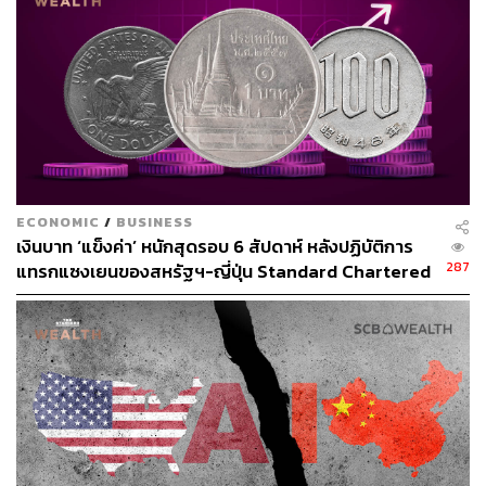
ECONOMIC
/
BUSINESS
เงินบาท ‘แข็งค่า’ หนักสุดรอบ 6 สัปดาห์ หลังปฏิบัติการ
287
แทรกแซงเยนของสหรัฐฯ-ญี่ปุ่น Standard Chartered
เปิดเป้าสิ้นปีนี้จ่อแข็งต่อแตะ 32.50 บาทต่อดอลลาร์