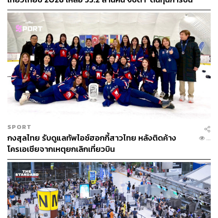
พุ่ง-น้ำมันขาดแคลน’ บีบธุรกิจท่องเที่ยวไทยรับศึกหนัก 8
สัปดาห์อันตราย
SPORT
กงสุลไทย รับดูแลทัพไอซ์ฮอกกี้สาวไทย หลังติดค้าง
...
โครเอเชียจากเหตุยกเลิกเที่ยวบิน