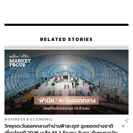
LOADING...
ABOUT THE AUTHOR
พลอยจันทร์ สุขคง
RELATED STORIES
Senior Content Creator ประจำกองไลฟ์สไตล์
สำนักข่าว THE STANDARD
BUSINESS
/
ECONOMIC
วิกฤตตะวันออกกลางทำน่านฟ้าสะดุด! ฉุดยอดต่างชาติ
...
เที่ยวไทยปี 2026 เหลือ 33.2 ล้านคน จับตา ‘ต้นทุนการบิน