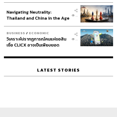
ประกาศหุ้นส่วนยุทธศาสตร์ไทย –
อินโดนีเซีย
Navigating Neutrality:
...
Thailand and China in the Age
of a New Global Order
BUSINESS
/
ECONOMIC
วิเคราะห์ปรากฏการณ์คนแห่ขอสิน
...
เชื่อ CLICX อาจเป็นเพียงยอด
ภูเขาน้ำแข็ง ของปัญหาหนี้ครัว
เรือนไทยที่ถูกซุกไว้
LATEST STORIES