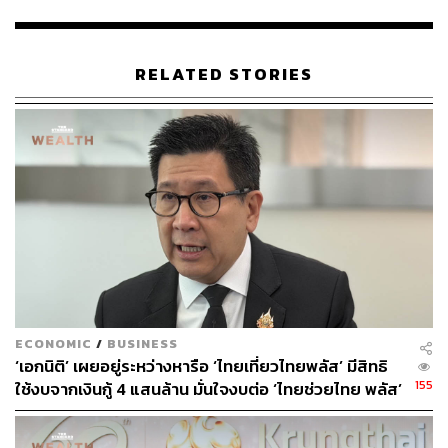
ต้องการเปิดโอกาสให้นักลงทุนไทยได้มีส่วนร่วมในการลงทุน
กับ ปตท.สผ. เพื่อตอบโจทย์ผู้ที่มองหาโอกาสการลงทุนกับ
บริษัทที่มีความมั่นคงและเติบโตในอนาคต ด้วยเงินลงทุนเริ่ม
RELATED STORIES
ต้นที่น้อยที่สุดของการซื้อขายหุ้นกู้ในประเทศ และสามารถ
ซื้อขายได้สะดวกสบายผ่านแอปพลิเคชันเป๋าตัง ซึ่งเป็นการนำ
เทคโนโลยีมาใช้เพื่อเพิ่มประสิทธิภาพและพัฒนาตลาดทุน
ไทย โดยการระดมทุนครั้งนี้ บริษัทจะนำไปใช้เพื่อชำระคืน
เงินกู้หรือหนี้จากการออกตราสารหนี้ รวมทั้งใช้เป็นเงิน
ทุนหมุนเวียนสำหรับการดำเนินงานในธุรกิจเพื่อสร้างการ
เติบโตในอนาคต” มนตรีกล่าว
ผยง ศรีวณิช กรรมการผู้จัดการใหญ่ ธนาคารกรุงไทย กล่าว
ว่า ธนาคารได้ร่วมมือกับ ปตท.สผ. ยกระดับแอปฯ เป๋าตัง
รองรับการซื้อหุ้นกู้ดิจิทัลของ ปตท.สผ. ซึ่งเป็นการจองซื้อหุ้น
ECONOMIC
/
BUSINESS
กู้ภาคเอกชนในตลาดแรก และสามารถซื้อขายเปลี่ยนเป็น
‘เอกนิติ’ เผยอยู่ระหว่างหารือ ‘ไทยเที่ยวไทยพลัส’ มีสิทธิ
เงินสดได้ในตลาดรอง บนช่องทางออนไลน์เต็มรูปแบบ ผ่านว
155
ใช้งบจากเงินกู้ 4 แสนล้าน มั่นใจงบต่อ ‘ไทยช่วยไทย พลัส’
อลเล็ตเป็นครั้งแรกในเอเชีย
เฟส 2 มีเพียงพอ
หุ้นกู้ดิจิทัล ปตท.สผ. ได้รับการจัดอันดับความน่าเชื่อถือสูง