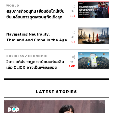
WORLD
สรุปภารกิจอนุทิน เยือนอินโดนีเซีย
533
ขับเคลื่อนการทูตเศรษฐกิจเชิงรุก
ประกาศหุ้นส่วนยุทธศาสตร์ไทย –
อินโดนีเซีย
Navigating Neutrality:
Thailand and China in the Age
164
of a New Global Order
BUSINESS
/
ECONOMIC
วิเคราะห์ปรากฏการณ์คนแห่ขอสิน
2.6K
เชื่อ CLICX อาจเป็นเพียงยอด
ภูเขาน้ำแข็ง ของปัญหาหนี้ครัว
เรือนไทยที่ถูกซุกไว้
LATEST STORIES