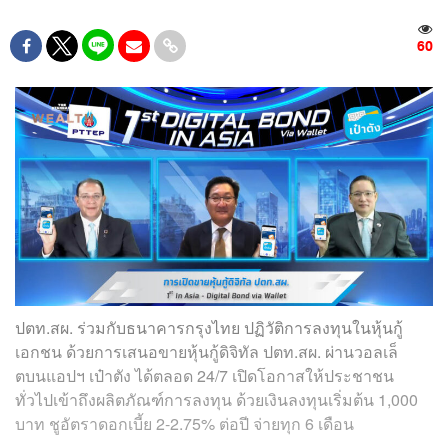
60
ปตท.สผ. ร่วมกับธนาคารกรุงไทย ปฏิวัติการลงทุนในหุ้นกู้
เอกชน ด้วยการเสนอขายหุ้นกู้ดิจิทัล ปตท.สผ. ผ่านวอลเล็
ตบนแอปฯ เป๋าตัง ได้ตลอด 24/7 เปิดโอกาสให้ประชาชน
ทั่วไปเข้าถึงผลิตภัณฑ์การลงทุน ด้วยเงินลงทุนเริ่มต้น 1,000
บาท ชูอัตราดอกเบี้ย 2-2.75% ต่อปี จ่ายทุก 6 เดือน