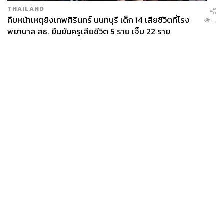
THAILAND
คืบหน้าเหตุยิงเทพศิรินทร์ นนทบุรี เด็ก 14 เสียชีวิตที่โรง
...
พยาบาล สธ. ยืนยันครูเสียชีวิต 5 ราย เจ็บ 22 ราย
News
Wealth
Pop
Podcast
Video
Now
Opinion
Careers
Events
Privacy
About
Contact
Policy
FOR
ADVERTISING
MEMBERSHIP