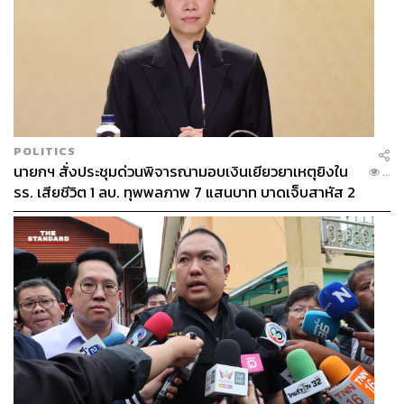
POLITICS
นายกฯ สั่งประชุมด่วนพิจารณามอบเงินเยียวยาเหตุยิงใน
...
รร. เสียชีวิต 1 ลบ. ทุพพลภาพ 7 แสนบาท บาดเจ็บสาหัส 2
แสนบาท บาดเจ็บเล็กน้อย 1 แสนบาท