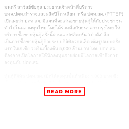
มนตรี ลาวัลย์ชัยกุล ประธานเจ้าหน้าที่บริหาร
บมจ.ปตท.สำรวจและผลิตปิโตรเลียม หรือ ปตท.สผ. (PTTEP)
เปิดเผยว่า ปตท.สผ. มีแผนที่จะเสนอขายหุ้นกู้ให้กับประชาชน
ทั่วไปในตลาดทุนไทย โดยได้ร่วมมือกับธนาคารกรุงไทย ให้
บริการซื้อขายหุ้นกู้ครั้งนี้ผ่านแอปพลิเคชัน ‘เป๋าตัง’ ถือ
เป็นการซื้อขายหุ้นกู้ด้วยระบบดิจิทัลวอลเล็ต เต็มรูปแบบครั้ง
แรกในเอเชีย วงเงินเบื้องต้น 5,000 ล้านบาท โดย ปตท.สผ.
ต้องการเปิดโอกาสให้นักลงทุนรายย่อยมีโอกาสเข้าถึงการ
ลงทุนกับ ปตท.สผ.
หุ้นกู้ดิจิทัล ปตท.สผ. เปิดให้ลงทุนขั้นต่ำเพียง 1,000 บาท ซึ่ง
เป็นมูลค่าลงทุนเริ่มต้นที่ต่ำที่สุดของการขายหุ้นกู้ในประเทศ
มูลค่าเสนอขายหุ้นกู้ครั้งนี้โดยคร่าวๆ อยู่ที่ มูลค่า 5,000 ล้าน
READ MORE
บาท และคาดว่าจะสามารถสรุปมูลค่าการเสนอขายหุ้นกู้
ทั้งหมดได้ในช่วงปลายเดือนตุลาคมนี้ และจะเปิดการเสนอ
ขายหุ้นกู้ในระหว่างวันที่ 2-4 พฤศจิกายน 2564 โดยบริษัทจะ
ออกหุ้นกู้ในวันที่ 5 พฤศจิกายนเพื่อนำเข้าระบบ และ
ประชาชนผู้จองซื้อจะสามารถซื้อ-ขายหุ้นกู้ได้ในวันที่ 6