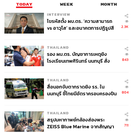
TODAY
WEEK
MONTH
ศนิชา ละครพล
THE STANDARD WEALTH Editor
INTERVIEW
ไขรหัสตั้ง ผบ.ตร. ‘ความสามารถ
2.3K
vs อาวุโส’ และอนาคตการปฏิรูปสี
กากี กับ พล.ต.อ. เอก อังสนานนท์
THAILAND
รอง ผบ.ตร. บัญชาการเหตุยิง
843
โรงเรียนเทพศิรินทร์ นนทบุรี สั่ง
ค้นหา 2 รอบยืนยันไร้คนติดค้าง พบ
ศพปู่-ย่าที่บ้านพักผู้ก่อเหตุ
THAILAND
สื่อนอกจับตากราดยิง รร. ใน
804
นนทบุรี ชี้ไทยมีอัตราครอบครองปืน
สูงในระดับต้นของภูมิภาค
THAILAND
สรุปมหากาพย์กล้องส่องพระ
711
ZEISS Blue Marine จากสัญญา