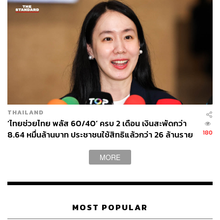
สามารถติดตาม THE STANDARD WEALTH
ผ่านแอปพลิเคชันต่างๆ ที่คุณสะดวกหรือใช้งานอยู่แล้วได้เลย
TAGS:
เป๋าตัง
การลงทุน
การเงิน
ธนาคารกรุงไทย
ปตท.สผ.
หุ้นกู้
THAILAND
‘ไทยช่วยไทย พลัส 60/40’ ครบ 2 เดือน เงินสะพัดกว่า
180
8.64 หมื่นล้านบาท ประชาชนใช้สิทธิแล้วกว่า 26 ล้านราย
ร้านค้าเข้าร่วมทะลุ 1.19 ล้านร้าน
MORE
60
MOST POPULAR
ABOUT THE AUTHOR