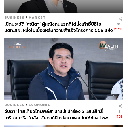
ทางด้าน ดร.ภากร ปีตธวัชชัย กรรมการและผู้จัดการ
ตลาดหลักทรัพย์แห่งประเทศไทย กล่าวว่า รู้สึกยินดีที่ได้ร่วม
BUSINESS
/
MARKET
เป็นสักขีพยานในความสำเร็จในการขายหุ้นกู้ดิจิทัล ปตท.สผ.
เปิดประวัติ ‘คณิตา’ ผู้หญิงคนแรกที่ได้นั่งเก้าอี้ซีอีโอ
ผ่านแอปพลิเคชันเป๋าตัง ซึ่งถือเป็นก้าวแรกที่สำคัญของ
19.9K
ปตท.สผ. หนึ่งในเบื้องหลังความสำเร็จโครงการ CCS แห่ง
นวัตกรรมการให้บริการทางการเงินขั้นพื้นฐานให้แก่
แรกของประเทศไทย
ประชาชนไทยอย่างเท่าเทียมและทั่วถึง อันเป็นการต่อยอด
และยกระดับตลาดทุนไทยสู่ตลาดทุนดิจิทัล และเสริมสร้างขีด
ความสามารถในการแข่งขันให้กับประเทศอย่างยั่งยืนอีกด้วย
ช่องทางติดตาม
THE STANDARD WEALTH
Twitter:
twitter.com/standard_wealth
Instagram:
instagram.com/thestandardwealth
BUSINESS
/
ECONOMIC
Official Line
คลิก
https://lin.ee/xfPbXUP
จับตา ‘ไทยเที่ยวไทยพลัส’ มาแน่! นำร่อง 5 แสนสิทธิ์
726
เตรียมหารือ ‘คลัง’ สัปดาห์นี้ หวังเคาะงบทันใช้ช่วง Low
Season