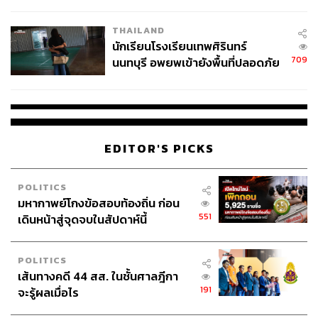
ผลิต 8.3 ล้าน สู่ข้อพิพาท ‘มา
เวลล์ฯ’ ฟ้อง ‘โทน บางแค’ ผิดนัด
THAILAND
จ่ายหนี้-แอบระบุแบรนด์
นักเรียนโรงเรียนเทพศิรินทร์
709
นนทบุรี อพยพเข้ายังพื้นที่ปลอดภัย
ชั่วคราว หลังเหตุใช้อาวุธปืนภายใน
โรงเรียนคลี่คลาย
EDITOR'S PICKS
POLITICS
มหากาพย์โกงข้อสอบท้องถิ่น ก่อน
551
เดินหน้าสู่จุดจบในสัปดาห์นี้
POLITICS
เส้นทางคดี 44 สส. ในชั้นศาลฎีกา
191
จะรู้ผลเมื่อไร