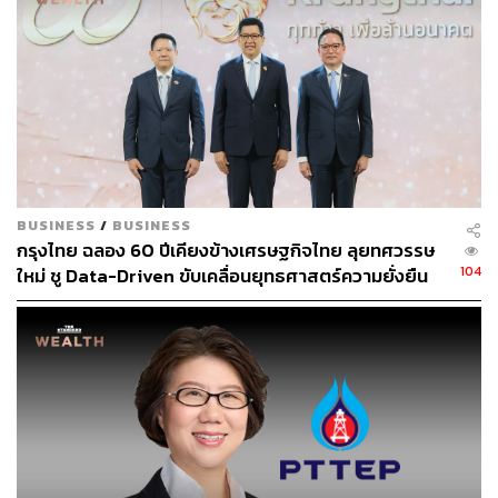
ที่สุดในระดับ AAA และมีความต้องการในตลาดหุ้นกู้สูง แต่ที่
ผ่านมาการซื้อขายหุ้นกู้เพื่อเปลี่ยนเป็นเงินสดอาจทำได้
ลำบาก ไม่รู้ว่าจะซื้อขายกันที่ไหน ธนาคารกรุงไทยจึงให้
บริการเป็นตัวกลางสำหรับตลาดรอง เพื่อให้นักลงทุนมีช่อง
ทางการซื้อขายได้อย่างสะดวก รวดเร็ว ตลอด 24 ชั่วโมง ได้
รับหุ้นกู้และได้รับเงินทันที โดยไม่มีค่าธรรมเนียม อีกทั้งยัง
เป็นการส่งเสริมให้มีเงินลงทุนหมุนเวียน สร้างสภาพคล่องให้
กับตลาดตราสารหนี้ของไทยอีกด้วย
BUSINESS
/
BUSINESS
กรุงไทย ฉลอง 60 ปีเคียงข้างเศรษฐกิจไทย ลุยทศวรรษ
“ความร่วมมือในครั้งนี้ นับเป็นการปฏิวัติการลงทุนครั้งสำคัญ
104
ใหม่ ชู Data-Driven ขับเคลื่อนยุทธศาสตร์ความยั่งยืน
ที่คนไทยทุกภาคส่วน ทุกระดับชั้นรายได้ สามารถเข้าถึงการ
ลงทุนในหุ้นกู้ที่มีคุณภาพและมีความน่าเชื่อถือในระดับ AAA
ด้วยเงินลงทุนขั้นต่ำเพียง 1,000 บาท สามารถซื้อขายเปลี่ยน
เป็นเงินสดได้ตลอดเวลา ผ่านแอปฯ เป๋าตัง ที่เป็น Thailand
Open Digital Platform ที่คนไทยมีความคุ้นเคยอยู่แล้ว ทั้ง
จากโครงการภาครัฐ เช่น คนละครึ่ง เราเที่ยวด้วยกัน บริการ
Health Wallet และการลงทุน ผ่านวอลเล็ต สบม. ซึ่งปัจจุบันมี
ผู้ใช้งานแอปพลิเคชันเป๋าตังมากกว่า 33 ล้านคน” ผยงกล่าว