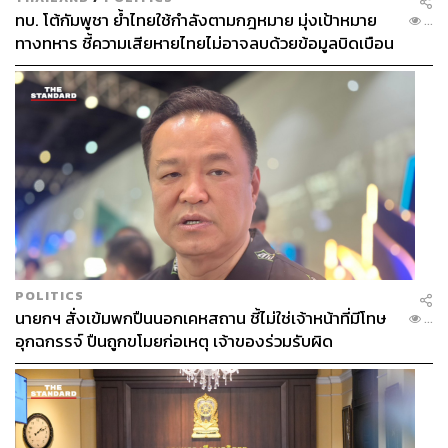
ทบ. โต้กัมพูชา ย้ำไทยใช้กำลังตามกฎหมาย มุ่งเป้าหมาย
...
ทางทหาร ชี้ความเสียหายไทยไม่อาจลบด้วยข้อมูลบิดเบือน
POLITICS
นายกฯ สั่งเข้มพกปืนนอกเคหสถาน ชี้ไม่ใช่เจ้าหน้าที่มีโทษ
...
อุกฉกรรจ์ ปืนถูกขโมยก่อเหตุ เจ้าของร่วมรับผิด