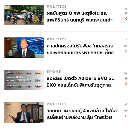
POLITICS
ผลชันสูตร 8 ศพ เหตุยิงใน รร.
0
เทพศิรินทร์ นนทบุรี พบกระสุนเข้า
จุดสำคัญ ‘ศีรษะ-หน้าอก’ ครูถูกยิง
4 นัด จากระยะไกล
POLITICS
ศาลปกครองไม่รับฟ้อง ‘หมอสรณ’
0
ขอเพิกถอนมติสรรหา กสทช. ชี้ยัง
ไม่ใช่ผู้เดือดร้อนเสียหาย
SPORT
adidas เปิดตัว Adizero EVO SL
0
EXO คอลเล็กชันพิเศษรับฤดูกาล
College Football
POLITICS
‘เอกนิติ’ เผยเงินกู้ 4 แสนล้าน โฟกัส
0
เปลี่ยนผ่านพลังงาน ลุ้น ‘ไทยช่วย
ไทยพลัส’ เฟส 2 รอประเมินความ
เหมาะสม