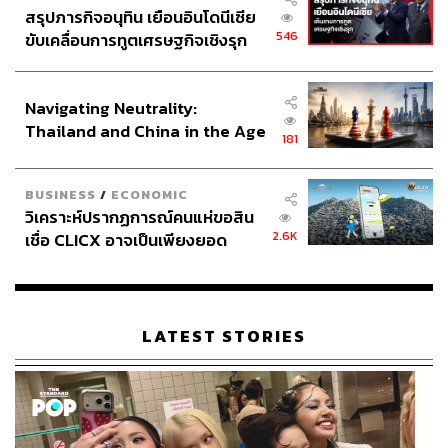
สรุปภารกิจอนุทิน เยือนอินโดนีเซีย
546
ขับเคลื่อนการทูตเศรษฐกิจเชิงรุก
ประกาศหุ้นส่วนยุทธศาสตร์ไทย –
อินโดนีเซีย
Navigating Neutrality:
Thailand and China in the Age
181
of a New Global Order
BUSINESS
/
ECONOMIC
วิเคราะห์ปรากฏการณ์คนแห่ขอสิน
2.6K
เชื่อ CLICX อาจเป็นเพียงยอด
ภูเขาน้ำแข็ง ของปัญหาหนี้ครัว
เรือนไทยที่ถูกซุกไว้
LATEST STORIES