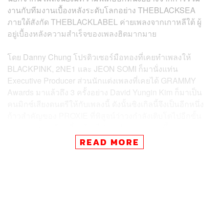
งานกับทีมงานเบื้องหลังระดับโลกอย่าง THEBLACKSEA
ภายใต้สังกัด THEBLACKLABEL ค่ายเพลงจากเกาหลีใต้ ผู้
อยู่เบื้องหลังความสำเร็จของเพลงฮิตมากมาย
โดย Danny Chung โปรดิวเซอร์มือทองที่เคยทำเพลงให้
BLACKPINK, 2NE1 และ JEON SOMI ก็มานั่งแท่น
Executive Producer ส่วนนักแต่งเพลงที่เคยได้
GRAMMY
Awards
มาแล้วถึง 3 ครั้งอย่าง David Yungin Kim ก็มาเป็น
คนมิกซ์เสียงดนตรีให้กับเพลงนี้ ดังนั้นซิงเกิลนี้จึงเป็นอีกหนึ่ง
ก้าวสำคัญของ PROXIE ที่พิสูจน์ว่าวงกำลังเติบโตไปอีกขั้น
และพวกเขาพร้อมที่จะก้าวไปสู่ระดับสากลมากขึ้น
READ MORE
รับชมมิวสิกวิดีโอเพลง
TRAFFIC
ได้ที่นี่: