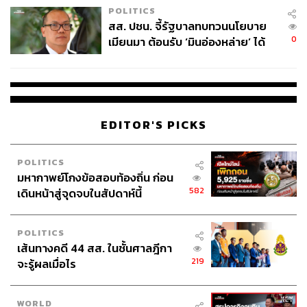
POLITICS
สส. ปชน. จี้รัฐบาลทบทวนนโยบาย
0
เมียนมา ต้อนรับ ‘มินอ่องหล่าย’ ได้
แค่สัญญาว่างเปล่า
EDITOR'S PICKS
POLITICS
มหากาพย์โกงข้อสอบท้องถิ่น ก่อน
582
เดินหน้าสู่จุดจบในสัปดาห์นี้
POLITICS
เส้นทางคดี 44 สส. ในชั้นศาลฎีกา
219
จะรู้ผลเมื่อไร
WORLD