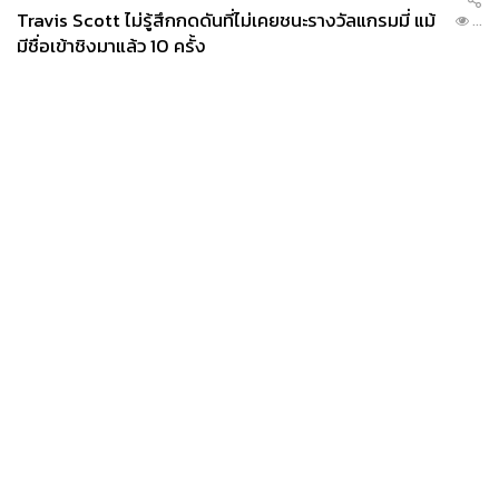
Travis Scott ไม่รู้สึกกดดันที่ไม่เคยชนะรางวัลแกรมมี่ แม้
...
มีชื่อเข้าชิงมาแล้ว 10 ครั้ง
News
Wealth
Pop
Podcast
Video
Now
Opinion
Careers
Events
Privacy
About
Contact
Policy
FOR
ADVERTISING
MEMBERSHIP