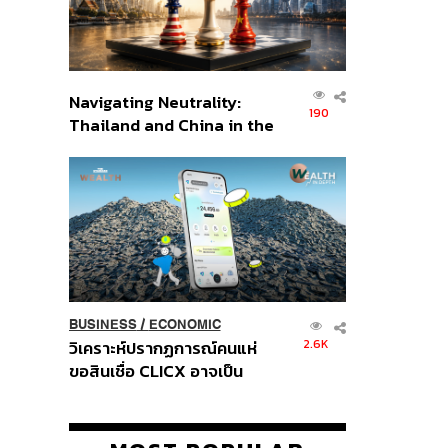
Navigating Neutrality:
190
Thailand and China in the
Age of a New Global
Order
BUSINESS
/
ECONOMIC
2.6K
วิเคราะห์ปรากฏการณ์คนแห่
ขอสินเชื่อ CLICX อาจเป็น
เพียงยอดภูเขาน้ำแข็ง ของ
ปัญหาหนี้ครัวเรือนไทยที่ถูกซุก
ไว้