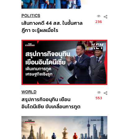
POLITICS
236
เส้นทางคดี 44 สส. ในชั้นศาล
ฎีกา จะรู้ผลเมื่อไร
WORLD
553
สรุปภารกิจอนุทิน เยือน
อินโดนีเซีย ขับเคลื่อนการทูต
เศรษฐกิจเชิงรุก ประกาศหุ้น
ส่วนยุทธศาสตร์ไทย –
อินโดนีเซีย