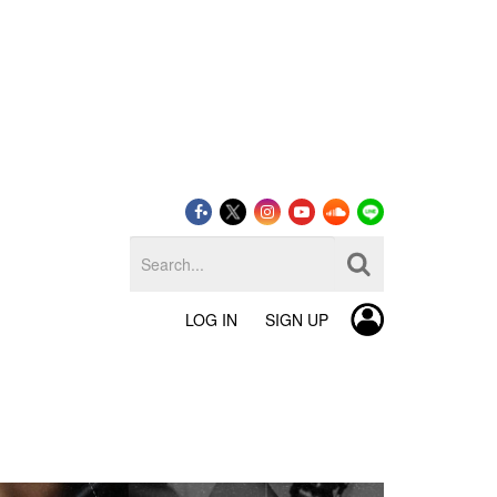
LOG IN
SIGN UP