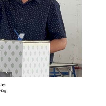
านนท
เชิญ