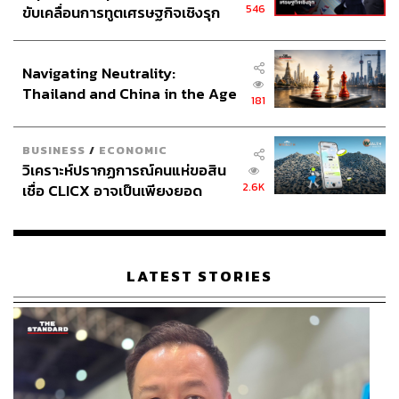
546
ขับเคลื่อนการทูตเศรษฐกิจเชิงรุก
ประกาศหุ้นส่วนยุทธศาสตร์ไทย –
อินโดนีเซีย
Navigating Neutrality:
Thailand and China in the Age
181
of a New Global Order
BUSINESS
/
ECONOMIC
วิเคราะห์ปรากฏการณ์คนแห่ขอสิน
2.6K
เชื่อ CLICX อาจเป็นเพียงยอด
ภูเขาน้ำแข็ง ของปัญหาหนี้ครัว
เรือนไทยที่ถูกซุกไว้
LATEST STORIES