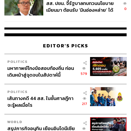
สส. ปชน. จี้รัฐบาลทบทวนนโยบาย
0
เมียนมา ต้อนรับ ‘มินอ่องหล่าย’ ได้
แค่สัญญาว่างเปล่า
EDITOR'S PICKS
POLITICS
มหากาพย์โกงข้อสอบท้องถิ่น ก่อน
579
เดินหน้าสู่จุดจบในสัปดาห์นี้
POLITICS
เส้นทางคดี 44 สส. ในชั้นศาลฎีกา
217
จะรู้ผลเมื่อไร
WORLD
สรุปภารกิจอนุทิน เยือนอินโดนีเซีย