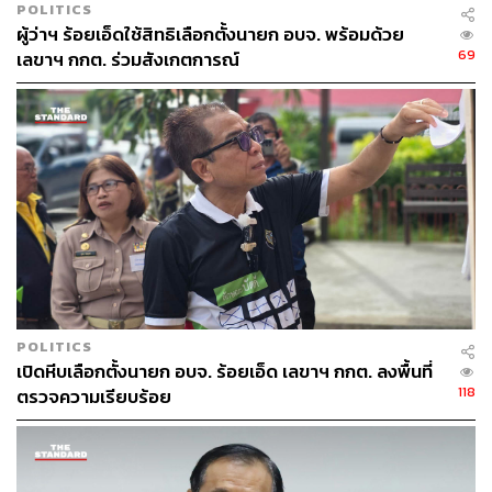
POLITICS
ผู้ว่าฯ ร้อยเอ็ดใช้สิทธิเลือกตั้งนายก อบจ. พร้อมด้วย
69
เลขาฯ กกต. ร่วมสังเกตการณ์
191
ABOUT THE AUTHOR
THE STANDARD TEAM
กองบรรณาธิการ THE STANDARD
ABOUT THE PHOTOGRAPHER
ฐานิส สุดโต
บรรณาธิการภาพ ประจำสำนักข่าว THE
POLITICS
STANDARD
เปิดหีบเลือกตั้งนายก อบจ. ร้อยเอ็ด เลขาฯ กกต. ลงพื้นที่
118
ตรวจความเรียบร้อย