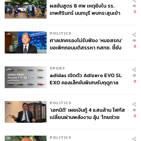
ผลชันสูตร 8 ศพ เหตุยิงใน รร.
0
เทพศิรินทร์ นนทบุรี พบกระสุนเข้า
จุดสำคัญ ‘ศีรษะ-หน้าอก’ ครูถูกยิง
4 นัด จากระยะไกล
POLITICS
ศาลปกครองไม่รับฟ้อง ‘หมอสรณ’
0
ขอเพิกถอนมติสรรหา กสทช. ชี้ยัง
ไม่ใช่ผู้เดือดร้อนเสียหาย
SPORT
adidas เปิดตัว Adizero EVO SL
0
EXO คอลเล็กชันพิเศษรับฤดูกาล
College Football
POLITICS
‘เอกนิติ’ เผยเงินกู้ 4 แสนล้าน โฟกัส
0
เปลี่ยนผ่านพลังงาน ลุ้น ‘ไทยช่วย
ไทยพลัส’ เฟส 2 รอประเมินความ
เหมาะสม
POLITICS