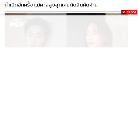
กำเนิดอีกครั้ง แม้ศาลสูงสุดเคยตัดสินคัดค้าน
ENTERTAINMENT
เก้า นพเก้า และ พาย รินรดา เตรียมร่วมงานกันใน ‘รสกาล
...
Enchanted Taste In Time’