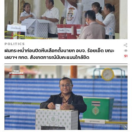
POLITICS
ฝนกระหน่ำก่อนปิดหีบเลือกตั้งนายก อบจ. ร้อยเอ็ด ขณะ
91
เลขาฯ กกต. สังเกตการณ์นับคะแนนใกล้ชิด
TAGS:
สุนัข
นครนายก
องค์การบริหารส่วนจังหวัด (อบจ.)
เลือกตั้งนายก อบจ.
เลือกตั้งนายก อบจ. นครนายก