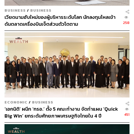
เชื่อเพื่อสร้างผลตอบแทนให้กับนักลงทุนกลุ่ม Private
BUSINESS
/
BUSINESS
Banking ของธนาคารไทยพาณิชย์ เป็นการให้บริการแบบ
เวียดนามฮับใหม่ของผู้บริหารระดับโลก นักลงทุนไหลเข้า
ครบวงจร ตั้งแต่การให้สินเชื่อจนถึงการให้คำแนะนำด้าน
258
ดันตลาดเครื่องบินเจ็ตส่วนตัวโตตาม
กลยุทธ์และผลิตภัณฑ์การลงทุน การจัดพอร์ตการลงทุนที่
เหมาะสม และปรับเปลี่ยนสัดส่วนการลงทุนตามภาวะ
เศรษฐกิจในแต่ละช่วงเวลา รวมทั้งการวางแผนภาษีเพื่อให้
นักลงทุนได้รับประโยชน์สูงสุด และเป็นการสร้างความมั่งคั่ง
ให้แก่นักลงทุน สามารถสอบถามข้อมูลเพิ่มเติมจากที่ปรึกษา
ด้านการเงินและการลงทุนส่วนบุคคลของท่าน
ภาษี = มูลค่าของที่ดิน/สิ่งปลูกสร้าง (ตามราคาประเมินทุน
ทรัพย์) * อัตราภาษีที่ดินและสิ่งปลูกสร้าง โดยการจัดประเภท
อัตราภาษีใช้หลักตามการใช้ประโยชน์ที่ดินหรือสิ่งปลูกสร้าง
เป็น 4 ประเภท
ECONOMIC
/
BUSINESS
‘เอกนิติ’ ผนึก ‘กรอ.’ ตั้ง 5 คณะทำงาน จัดทำแผน ‘Quick
เกษตรกรรม
451
Big Win’ ยกระดับศักยภาพเศรษฐกิจไทยใน 4 ปี
บ้านพักอาศัย
พาณิชยกรรม
ที่ดินหรือสิ่งปลูกสร้างรกร้างว่างเปล่า