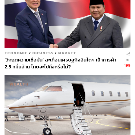
3. มูลค่าที่ดิน 200-1,000 ล้านบาท อัตราภาษี 0.5% (ที่ดิน
มูลค่า 1,000 ล้านบาท 3 ปีแรกเสียภาษี 4,750,000 บาท และ
3 ปีต่อมาจะเสียภาษี 7,750,000 บาท) เป็นต้น
ซึ่งเรื่องนี้อาจเป็นข้อกังวลของนักลงทุนหรือแลนด์ลอร์ด
ประโยชน์ของผลิตภัณฑ์สินเชื่อ Property Backed Loan
สามารถสร้างผลตอบแทนจากอสังหาริมทรัพย์ที่ยังไม่ได้
ECONOMIC
/
BUSINESS
/
MARKET
‘วิกฤตความเชื่อมั่น’ สะเทือนเศรษฐกิจอินโดฯ เป้าการค้า
พัฒนาให้เกิดรายได้ หรือเพิ่มผลตอบแทนนอกเหนือจากราย
199
2.3 หมื่นล้าน ไทยจะไปถึงหรือไม่?
ได้ค่าเช่าบนอสังหาริมทรัพย์ และไม่เสียโอกาสหาก
อสังหาริมทรัพย์มีมูลค่าเพิ่มขึ้นในอนาคต หรือขายทำกำไร
เมื่อโอกาสมาถึง โดยไม่ต้องขายสินทรัพย์ดังกล่าวเพื่อนำเงิน
มาลงทุน สินเชื่อ Property Backed Loan มีความยืดหยุ่น นัก
ลงทุนสามารถชำระคืนเงินกู้ก่อนครบกำหนดได้ และผล
ตอบแทนที่ได้จากการลงทุนสามารถนำมาชำระภาษีที่ดินได้
ซึ่งเป็นการสร้างรายได้อีกหนึ่งทาง ดีกว่าการปล่อยที่ดินหรือ
อสังหาริมทรัพย์ให้รกร้างแล้วไม่เกิดรายได้
Property Backed Loan เป็นทางเลือกการลงทุนที่ดีผ่านสิน