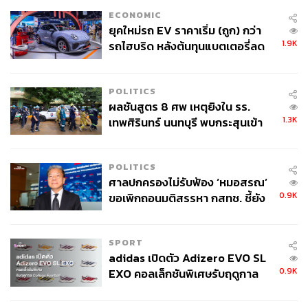
ECONOMIC
ยุคใหม่รถ EV ราคาเริ่ม (ถูก) กว่า
1.9K
รถไฮบริด หลังต้นทุนแบตเตอรี่ลด
ลง - จีนแห่บุกตลาดเกิดใหม่
POLITICS
45
ผลชันสูตร 8 ศพ เหตุยิงใน รร.
1.3K
เทพศิรินทร์ นนทบุรี พบกระสุนเข้า
จุดสำคัญ ‘ศีรษะ-หน้าอก’ ครูถูกยิง
ABOUT THE AUTHOR
4 นัด จากระยะไกล
POLITICS
อิทธิพันธ์ เจียกเจิม
ศาลปกครองไม่รับฟ้อง ‘หมอสรณ’
ผู้ช่วยผู้จัดการใหญ่ ผู้บริหารฝ่าย Investment
0.9K
ขอเพิกถอนมติสรรหา กสทช. ชี้ยัง
Product ธนาคารไทยพาณิชย์
ไม่ใช่ผู้เดือดร้อนเสียหาย
SPORT
adidas เปิดตัว Adizero EVO SL
0.9K
EXO คอลเล็กชันพิเศษรับฤดูกาล
College Football