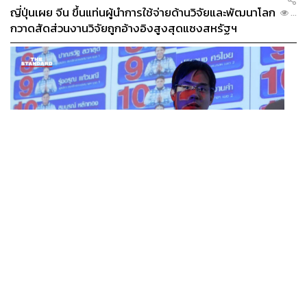
ญี่ปุ่นเผย จีน ขึ้นแท่นผู้นำการใช้จ่ายด้านวิจัยและพัฒนาโลก
...
กวาดสัดส่วนงานวิจัยถูกอ้างอิงสูงสุดแซงสหรัฐฯ
POLITICS
iLaw เปิดจักรวาลอำนาจเจริญ โยงเครือข่ายผู้สมัคร สว.
...
พร้อมตั้งข้อสังเกตลงสมัครตรงคุณสมบัติหรือไม่