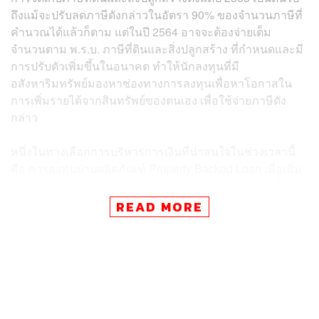
ถึงแม้จะปรับลดภาษีดังกล่าวในอัตรา 90% ของจำนวนภาษีที่
คำนวณได้แล้วก็ตาม แต่ในปี 2564 อาจจะต้องจ่ายเต็ม
จำนวนตาม พ.ร.บ. ภาษีที่ดินและสิ่งปลูกสร้าง ที่กำหนดและมี
การปรับตัวเพิ่มขึ้นในอนาคต ทำให้นักลงทุนที่มี
อสังหาริมทรัพย์มองหาช่องทางการลงทุนเพื่อหาโอกาสใน
การเพิ่มรายได้จากสินทรัพย์ของตนเอง เพื่อใช้จ่ายภาษีดัง
กล่าว
หนึ่งในทางเลือกการบริหารการเงินที่น่าสนใจในช่วงเวลานี้
คือ การลงทุนผ่านผลิตภัณฑ์ Property Backed Loan เพื่อเพิ่ม
ช่องทางสร้างรายได้จากอสังหาริมทรัพย์ประเภทต่างๆ ที่นัก
ลงทุนถือครอง เช่น ที่ดิน สิ่งปลูกสร้าง หรือห้องชุด โดย
READ MORE
การนำอสังหาริมทรัพย์มาจำนองกับธนาคารเพื่อขอสินเชื่อ
และนำเงินไปลงทุนในผลิตภัณฑ์ทางการเงินประเภทต่างๆ ซึ่ง
จะมีผู้เชี่ยวชาญด้านการลงทุนของธนาคารเป็นผู้แนะนำ
(Investment Advisor) ผ่าน Investment Portfolio
โดย
วางเป้า
หมายให้เหมาะสมกับนักลงทุนแต่ละท่านบนพื้นฐานความ
เสี่ยงที่ยอมรับได้ (Risk Appetite) เพื่อสร้างโอกาสรับผล