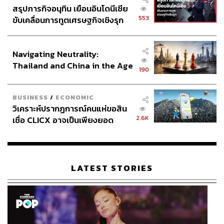
สรุปภารกิจอนุทิน เยือนอินโดนีเซีย
553
ขับเคลื่อนการทูตเศรษฐกิจเชิงรุก
ประกาศหุ้นส่วนยุทธศาสตร์ไทย –
อินโดนีเซีย
Navigating Neutrality:
Thailand and China in the Age
190
of a New Global Order
BUSINESS
/
ECONOMIC
วิเคราะห์ปรากฏการณ์คนแห่ขอสิน
2.6K
เชื่อ CLICX อาจเป็นเพียงยอด
ภูเขาน้ำแข็ง ของปัญหาหนี้ครัว
เรือนไทยที่ถูกซุกไว้
LATEST STORIES