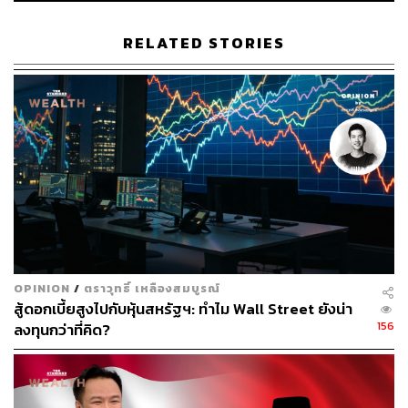
อสังหาริมทรัพย์ เช่น แผนการทำธุรกิจโรงแรมบนที่ดิน
ว่างเปล่าที่ถือครอง
RELATED STORIES
การจัดเก็บภาษีที่ดินและสิ่งปลูกสร้างมีผลบังคับใช้ปี
2563
ทั้งนี้ จากผลการสำรวจพบว่า นักลงทุนส่วนใหญ่มี
ความกังวลในเรื่องนี้ ผู้เสียภาษีทั้งบุคคลธรรมดาและ
นิติบุคคล ไม่ว่าจะเป็นเจ้าของที่ดิน/สิ่งปลูกสร้าง
เจ้าของห้องชุด ผู้ครอบครอง หรือทำประโยชน์ในที่ดิน
หรือสิ่งปลูกสร้างของรัฐ จะต้องเสียภาษีที่ดินและสิ่ง
ปลูกสร้างคิดรายแปลง ซึ่งมีอัตราที่สูง และส่งผลกระทบ
ต่อเจ้าของอสังหาริมทรัพย์เป็นอย่างมาก เพราะเป็นการ
จัดเก็บภาษีตามมูลค่าของอสังหาริมทรัพย์และเพิ่ม
อัตราภาษี 0.3% ทุก 3 ปี แต่อัตราภาษีรวมไม่เกิน 3%
OPINION
/
ตราวุทธิ์ เหลืองสมบูรณ์
ตัวอย่างเช่น 1. มูลค่าที่ดิน 0-50 ล้านบาท อัตราภาษี 0.3%
สู้ดอกเบี้ยสูงไปกับหุ้นสหรัฐฯ: ทำไม Wall Street ยังน่า
(ที่ดินมูลค่า 10 ล้านบาท 3 ปีแรกเสียภาษี 30,000 บาท และ 3
156
ลงทุนกว่าที่คิด?
ปีต่อมาจะเสียภาษี 60,000 บาท), 2. มูลค่าที่ดิน 50-200 ล้าน
บาท อัตราภาษี 0.4% (ที่ดินมูลค่า 100 ล้านบาท 3 ปีแรกเสีย
ภาษี 350,000 บาท และ 3 ปีต่อมาจะเสียภาษี 650,000 บาท),