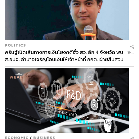
POLITICS
พริษฐ์เปิดเส้นทางการเงินโยงคดีฮั้ว สว. อีก 4 จังหวัด พบ
...
ส.อบจ. อำนาจเจริญโอนเงินให้เจ้าหน้าที่ กกต. ฝ่ายสืบสวน
ECONOMIC
/
BUSINESS