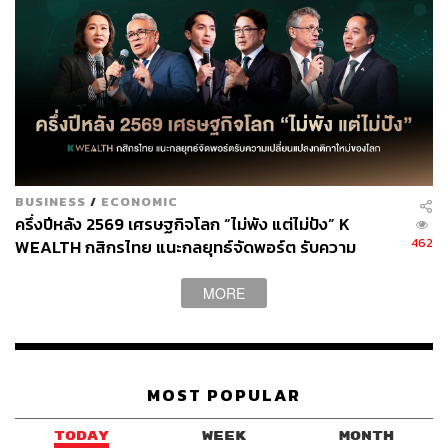
ซึ่งจะทำให้เจ้าของอสังหาริมทรัพย์ดังกล่าวมีค่าใช้จ่ายภาษีที่
เพิ่มขึ้น ก่อนหน้านี้แลนด์ลอร์ดไม่ต้องเสียภาษีดังกล่าว ดังนั้น
การสร้างรายได้จากอสังหาริมทรัพย์ที่มีอยู่จึงช่วยลดค่าใช้
จ่ายในส่วนนี้ได้
พิสูจน์อักษร: ภาวิกา ขันติศรีสกุล
BUSINESS
/
ECONOMIC
ครึ่งปีหลัง 2569 เศรษฐกิจโลก “ไม่พัง แต่ไม่ปัง” K
สามารถติดตาม THE STANDARD WEALTH
462
WEALTH กสิกรไทย แนะกลยุทธ์จัดพอร์ต รับความ
ผ่านแอปพลิเคชันต่างๆ ที่คุณสะดวกหรือใช้งานอยู่แล้วได้เลย
เปลี่ยนแปลงกติกาใหม่ของโลก
MORE
TAGS:
Property Backed Loan
เศรษฐกิจ
การลงทุน
MOST POPULAR
การเงิน
TODAY
WEEK
MONTH