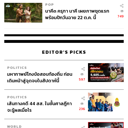
POP
นาคี๓ ครุฑา นาคี เผยภาพชุดแรก
749
พร้อมปักวันฉาย 22 ต.ค. นี้
EDITOR'S PICKS
POLITICS
มหากาพย์โกงข้อสอบท้องถิ่น ก่อน
597
เดินหน้าสู่จุดจบในสัปดาห์นี้
POLITICS
เส้นทางคดี 44 สส. ในชั้นศาลฎีกา
236
จะรู้ผลเมื่อไร
WORLD