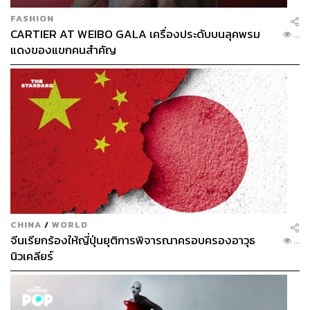
FASHION
CARTIER AT WEIBO GALA เครื่องประดับบนลุคพรม
...
แดงของแขกคนสำคัญ
CHINA
/
WORLD
จีนเรียกร้องให้ญี่ปุ่นยุติการพิจารณาครอบครองอาวุธ
...
นิวเคลียร์