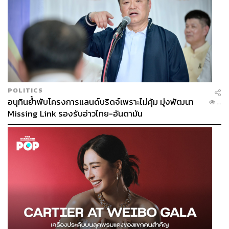
POLITICS
อนุทินย้ำพับโครงการแลนด์บริดจ์เพราะไม่คุ้ม มุ่งพัฒนา
...
Missing Link รองรับอ่าวไทย-อันดามัน