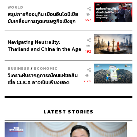
WORLD
สรุปภารกิจอนุทิน เยือนอินโดนีเซีย
557
ขับเคลื่อนการทูตเศรษฐกิจเชิงรุก
ประกาศหุ้นส่วนยุทธศาสตร์ไทย –
อินโดนีเซีย
Navigating Neutrality:
Thailand and China in the Age
192
of a New Global Order
BUSINESS
/
ECONOMIC
วิเคราะห์ปรากฏการณ์คนแห่ขอสิน
2.7K
เชื่อ CLICX อาจเป็นเพียงยอด
ภูเขาน้ำแข็ง ของปัญหาหนี้ครัว
เรือนไทยที่ถูกซุกไว้
LATEST STORIES