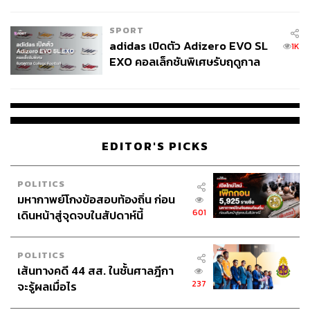
COUTURE กลางสายฝน
SPORT
adidas เปิดตัว Adizero EVO SL
1K
EXO คอลเล็กชันพิเศษรับฤดูกาล
College Football
EDITOR'S PICKS
POLITICS
มหากาพย์โกงข้อสอบท้องถิ่น ก่อน
601
เดินหน้าสู่จุดจบในสัปดาห์นี้
POLITICS
เส้นทางคดี 44 สส. ในชั้นศาลฎีกา
237
จะรู้ผลเมื่อไร