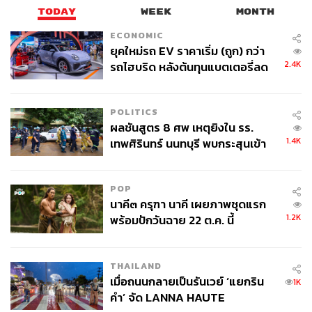
TODAY
WEEK
MONTH
ECONOMIC
ยุคใหม่รถ EV ราคาเริ่ม (ถูก) กว่า
2.4K
รถไฮบริด หลังต้นทุนแบตเตอรี่ลด
ลง - จีนแห่บุกตลาดเกิดใหม่
POLITICS
ผลชันสูตร 8 ศพ เหตุยิงใน รร.
1.4K
เทพศิรินทร์ นนทบุรี พบกระสุนเข้า
จุดสำคัญ ‘ศีรษะ-หน้าอก’ ครูถูกยิง
4 นัด จากระยะไกล
POP
นาคี๓ ครุฑา นาคี เผยภาพชุดแรก
1.2K
พร้อมปักวันฉาย 22 ต.ค. นี้
THAILAND
เมื่อถนนกลายเป็นรันเวย์ ‘แยกริน
1K
คำ’ จัด LANNA HAUTE