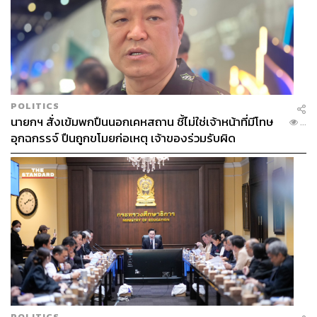
POLITICS
นายกฯ สั่งเข้มพกปืนนอกเคหสถาน ชี้ไม่ใช่เจ้าหน้าที่มีโทษ
...
อุกฉกรรจ์ ปืนถูกขโมยก่อเหตุ เจ้าของร่วมรับผิด
POLITICS