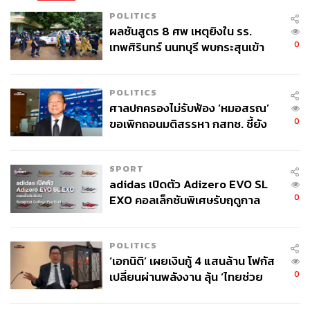
POLITICS
ผลชันสูตร 8 ศพ เหตุยิงใน รร.
0
เทพศิรินทร์ นนทบุรี พบกระสุนเข้า
จุดสำคัญ ‘ศีรษะ-หน้าอก’ ครูถูกยิง
4 นัด จากระยะไกล
POLITICS
ศาลปกครองไม่รับฟ้อง ‘หมอสรณ’
0
ขอเพิกถอนมติสรรหา กสทช. ชี้ยัง
ไม่ใช่ผู้เดือดร้อนเสียหาย
SPORT
adidas เปิดตัว Adizero EVO SL
0
EXO คอลเล็กชันพิเศษรับฤดูกาล
College Football
POLITICS
‘เอกนิติ’ เผยเงินกู้ 4 แสนล้าน โฟกัส
0
เปลี่ยนผ่านพลังงาน ลุ้น ‘ไทยช่วย
ไทยพลัส’ เฟส 2 รอประเมินความ
เหมาะสม