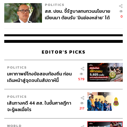
POLITICS
สส. ปชน. จี้รัฐบาลทบทวนนโยบาย
0
เมียนมา ต้อนรับ ‘มินอ่องหล่าย’ ได้
แค่สัญญาว่างเปล่า
EDITOR'S PICKS
POLITICS
มหากาพย์โกงข้อสอบท้องถิ่น ก่อน
579
เดินหน้าสู่จุดจบในสัปดาห์นี้
POLITICS
เส้นทางคดี 44 สส. ในชั้นศาลฎีกา
217
จะรู้ผลเมื่อไร
WORLD