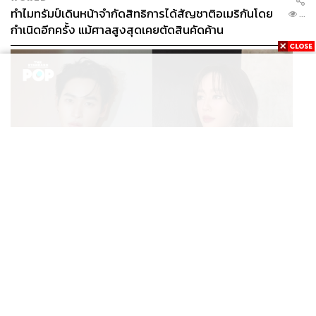
ทำไมทรัมป์เดินหน้าจำกัดสิทธิการได้สัญชาติอเมริกันโดย
...
กำเนิดอีกครั้ง แม้ศาลสูงสุดเคยตัดสินคัดค้าน
ENTERTAINMENT
เก้า นพเก้า และ พาย รินรดา เตรียมร่วมงานกันใน ‘รสกาล
...
Enchanted Taste In Time’