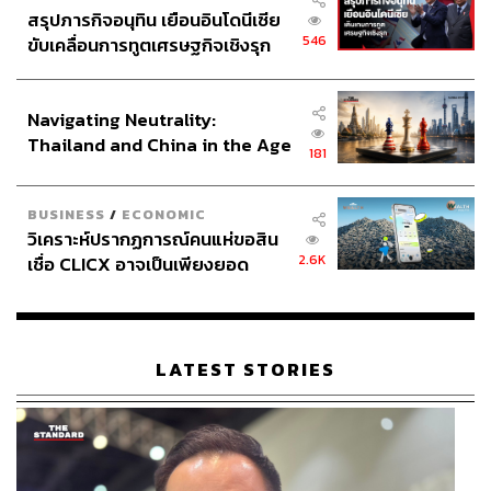
สรุปภารกิจอนุทิน เยือนอินโดนีเซีย
546
ขับเคลื่อนการทูตเศรษฐกิจเชิงรุก
ประกาศหุ้นส่วนยุทธศาสตร์ไทย –
อินโดนีเซีย
Navigating Neutrality:
Thailand and China in the Age
181
of a New Global Order
BUSINESS
/
ECONOMIC
วิเคราะห์ปรากฏการณ์คนแห่ขอสิน
2.6K
เชื่อ CLICX อาจเป็นเพียงยอด
ภูเขาน้ำแข็ง ของปัญหาหนี้ครัว
เรือนไทยที่ถูกซุกไว้
LATEST STORIES