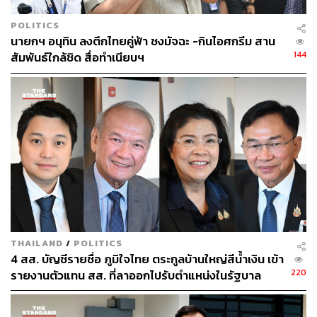
POLITICS
นายกฯ อนุทิน ลงตึกไทยคู่ฟ้า ชงมัจฉะ -กินไอศกรีม สาน
144
สัมพันธ์ใกล้ชิด สื่อทำเนียบฯ
THAILAND
/
POLITICS
4 สส. บัญชีรายชื่อ ภูมิใจไทย ตระกูลบ้านใหญ่สีน้ำเงิน เข้า
220
รายงานตัวแทน สส. ที่ลาออกไปรับตำแหน่งในรัฐบาล