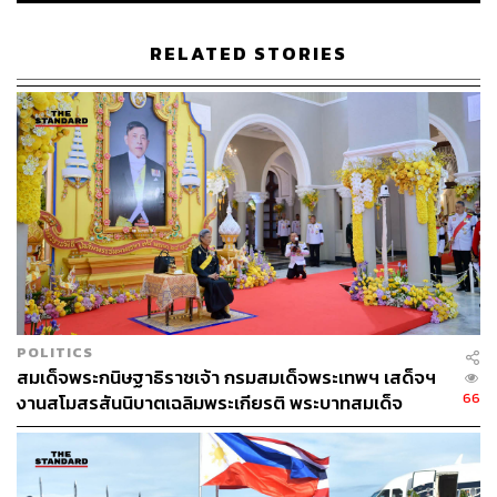
อดิเรกคือการสัมภาษณ์ BNK48
RELATED STORIES
POLITICS
สมเด็จพระกนิษฐาธิราชเจ้า กรมสมเด็จพระเทพฯ เสด็จฯ
66
งานสโมสรสันนิบาตเฉลิมพระเกียรติ พระบาทสมเด็จ
พระเจ้าอยู่หัว ณ ทำเนียบรัฐบาล