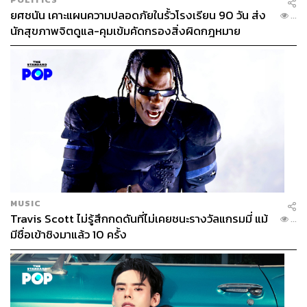
ยศชนัน เคาะแผนความปลอดภัยในรั้วโรงเรียน 90 วัน ส่ง
...
นักสุขภาพจิตดูแล-คุมเข้มคัดกรองสิ่งผิดกฎหมาย
MUSIC
Travis Scott ไม่รู้สึกกดดันที่ไม่เคยชนะรางวัลแกรมมี่ แม้
...
มีชื่อเข้าชิงมาแล้ว 10 ครั้ง