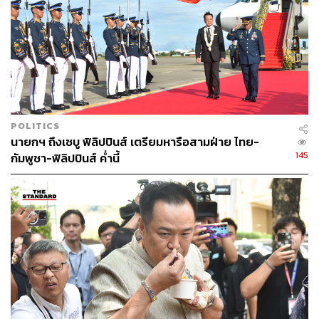
POLITICS
นายกฯ ถึงเซบู ฟิลิปปินส์ เตรียมหารือสามฝ่าย ไทย-
145
กัมพูชา-ฟิลิปปินส์ ค่ำนี้