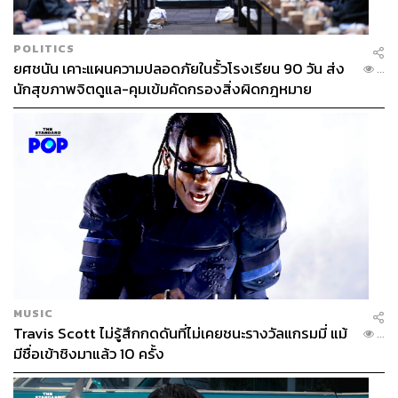
POLITICS
ยศชนัน เคาะแผนความปลอดภัยในรั้วโรงเรียน 90 วัน ส่ง
...
นักสุขภาพจิตดูแล-คุมเข้มคัดกรองสิ่งผิดกฎหมาย
MUSIC
Travis Scott ไม่รู้สึกกดดันที่ไม่เคยชนะรางวัลแกรมมี่ แม้
...
มีชื่อเข้าชิงมาแล้ว 10 ครั้ง