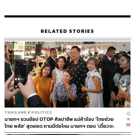
รายงานผลการปฏิบัติต่อสภาความมั่นคงแห่งชาติ
นายกรัฐมนตรี หรือคณะรัฐมนตรี ตามห้วงระยะเวลาที่
เหมาะสม
ดำเนินการอื่นตามที่สภาความมั่นคงแห่งชาติ นายก
RELATED STORIES
รัฐมนตรี หรือคณะรัฐมนตรี มอบหมาย
นอกจากนี้ ให้สำนักงานสภาความมั่นคงแห่งชาติปฏิบัติ
หน้าที่เลขานุการของหัวหน้าการพูดคุยสันติสุขจังหวัด
ชายแดนภาคใต้ และจัดกำลังปฏิบัติการเพื่อสนับสนุนการ
ปฏิบัติหน้าที่ของหัวหน้าการพูดคุยสันติสุขจังหวัดชายแดน
ภาคใต้
ทั้งนี้ ให้ส่วนราชการสนับสนุนการดำเนินการดังกล่าวอย่าง
ทันท่วงทีตามที่ได้รับการร้องขอ เพื่อประโยชน์ในการบริหาร
งานแก้ไขปัญหาจังหวัดชายแดนภาคใต้ สำนักงานสภาความ
THAILAND
/
POLITICS
มั่นคงแห่งชาติอาจร้องขอต่อส่วนราชการ เพื่อจัดส่ง
นายกฯ ชวนช้อป OTOP ศิลปาชีพ แม่ค้าร้อง ‘ไทยช่วย
ข้าราชการหรือเจ้าหน้าที่ในสังกัดไปช่วยปฏิบัติงาน โดยถือ
38
ไทย พลัส’ สุดยอด ถามมีต่อไหม นายกฯ ตอบ ‘เดี๋ยวจะ
เป็นการปฏิบัติราชการหรือปฏิบัติงานตามปกติ แล้วแต่กรณี
พยายาม’