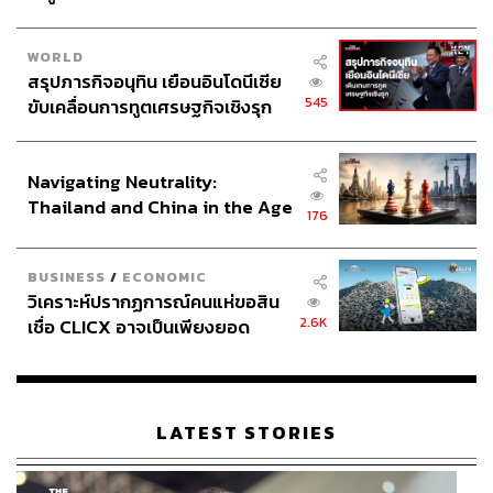
WORLD
สรุปภารกิจอนุทิน เยือนอินโดนีเซีย
545
ขับเคลื่อนการทูตเศรษฐกิจเชิงรุก
ประกาศหุ้นส่วนยุทธศาสตร์ไทย –
อินโดนีเซีย
Navigating Neutrality:
Thailand and China in the Age
176
of a New Global Order
BUSINESS
/
ECONOMIC
วิเคราะห์ปรากฏการณ์คนแห่ขอสิน
2.6K
เชื่อ CLICX อาจเป็นเพียงยอด
ภูเขาน้ำแข็ง ของปัญหาหนี้ครัว
เรือนไทยที่ถูกซุกไว้
LATEST STORIES