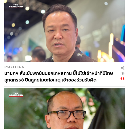
และอาจให้ไปช่วยปฏิบัติงานเต็มเวลา บางเวลา หรือนอกเวลา
ก็ได้
อย่างไรก็ตาม การเบิกจ่ายค่าใช้จ่ายอื่นใดที่เกี่ยวข้องกับการ
บริหารจัดการที่จำเป็นของหัวหน้าการพูดคุยสันติสุขจังหวัด
ชายแดนภาคใต้ คณะกรรมการ คณะอนุกรรมการ หรือคณะ
ทำงานที่แต่งตั้งตามคำสั่งนี้ ให้เป็นไปตามระเบียบของทาง
ราชการ แล้วแต่กรณี โดยให้เบิกจ่ายจากงบประมาณของ
สำนักงานสภาความมั่นคงแห่งชาติ
POLITICS
นายกฯ สั่งเข้มพกปืนนอกเคหสถาน ชี้ไม่ใช่เจ้าหน้าที่มีโทษ
ทั้งนี้ ตั้งแต่บัดนี้เป็นต้นไป วันที่ 12 พฤษภาคม พ.ศ. 2569
63
อุกฉกรรจ์ ปืนถูกขโมยก่อเหตุ เจ้าของร่วมรับผิด
TAGS:
นายกรัฐมนตรี
อนุทิน ชาญวีรกูล
จังหวัดชายแดนภาคใต้
ฐนัตถ์ สุวรรณานนท์