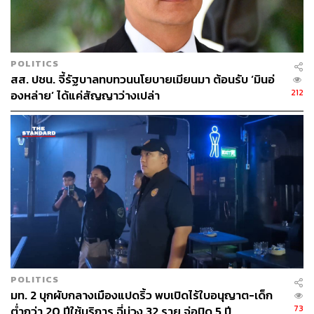
109
POLITICS
สส. ปชน. จี้รัฐบาลทบทวนนโยบายเมียนมา ต้อนรับ ‘มินอ่
ABOUT THE AUTHOR
212
องหล่าย’ ได้แค่สัญญาว่างเปล่า
THE STANDARD TEAM
กองบรรณาธิการ THE STANDARD
POLITICS
มท. 2 บุกผับกลางเมืองแปดริ้ว พบเปิดไร้ใบอนุญาต-เด็ก
73
ต่ำกว่า 20 ปีใช้บริการ ฉี่ม่วง 32 ราย จ่อปิด 5 ปี