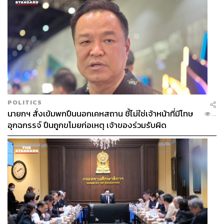
POLITICS
นายกฯ สั่งเข้มพกปืนนอกเคหสถาน ชี้ไม่ใช่เจ้าหน้าที่มีโทษ
...
อุกฉกรรจ์ ปืนถูกขโมยก่อเหตุ เจ้าของร่วมรับผิด