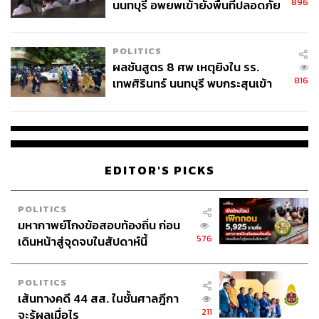
896
นนทบุรี อพยพเข้ายังพื้นที่ปลอดภัย
ชั่วคราว หลังเหตุใช้อาวุธปืนภายใน
โรงเรียนคลี่คลาย
POLITICS
ผลชันสูตร 8 ศพ เหตุยิงใน รร.
816
เทพศิรินทร์ นนทบุรี พบกระสุนเข้า
จุดสำคัญ ‘ศีรษะ-หน้าอก’ ครูถูกยิง
4 นัด จากระยะไกล
EDITOR'S PICKS
POLITICS
มหากาพย์โกงข้อสอบท้องถิ่น ก่อน
576
เดินหน้าสู่จุดจบในสัปดาห์นี้
POLITICS
เส้นทางคดี 44 สส. ในชั้นศาลฎีกา
211
จะรู้ผลเมื่อไร