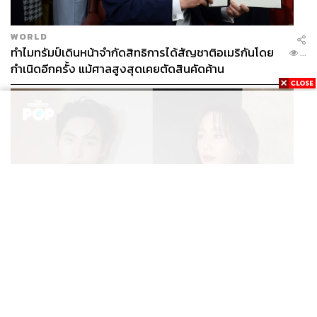
WORLD
ทำไมทรัมป์เดินหน้าจำกัดสิทธิการได้สัญชาติอเมริกันโดย
...
กำเนิดอีกครั้ง แม้ศาลสูงสุดเคยตัดสินคัดค้าน
ENTERTAINMENT
เก้า นพเก้า และ พาย รินรดา เตรียมร่วมงานกันใน ‘รสกาล
...
Enchanted Taste In Time’