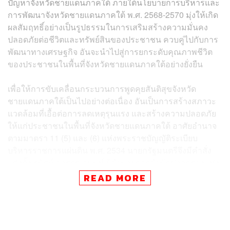
ปัญหาจังหวัดชายแดนภาคใต้ ภายใต้นโยบายการบริหารและ
การพัฒนาจังหวัดชายแดนภาคใต้ พ.ศ. 2568-2570 มุ่งให้เกิด
ผลสัมฤทธิ์อย่างเป็นรูปธรรมในการเสริมสร้างความมั่นคง
ปลอดภัยต่อชีวิตและทรัพย์สินของประชาชน ควบคู่ไปกับการ
พัฒนาทางเศรษฐกิจ อันจะนำไปสู่การยกระดับคุณภาพชีวิต
ของประชาชนในพื้นที่จังหวัดชายแดนภาคใต้อย่างยั่งยืน
เพื่อให้การขับเคลื่อนกระบวนการพูดคุยสันติสุขจังหวัด
ชายแดนภาคใต้เป็นไปอย่างต่อเนื่อง อันเป็นการสร้างสภาวะ
แวดล้อมที่เอื้อต่อการลดเหตุรุนแรง และสร้างความปลอดภัย
ให้แก่ประชาชนในพื้นที่จังหวัดชายแดนภาคใต้ อาศัยอำนาจ
ตามมาตรา 11 (5) และ (6) แห่งพระราชบัญญัติระเบียบ
บริหารราชการแผ่นดิน พ.ศ. 2534 นายกรัฐมนตรีจึงมีคำสั่ง
แต่งตั้ง ฐนัตถ์ สุวรรณานนท์ ผู้อำนวยการสำนักข่าวกรองแห่ง
ชาติ เป็นหัวหน้าการพูดคุยสันติสุขจังหวัดชายแดนภาคใต้ ใช้
READ MORE
ชื่อภาษาอังกฤษว่า ‘Chief of Peace Dialogue’
ทั้งนี้ ให้หัวหน้าการพูดคุยสันติสุขจังหวัดชายแดนภาคใต้
มีหน้าที่และอำนาจ ดังต่อไปนี้