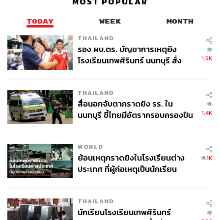
MOST POPULAR
TODAY
WEEK
MONTH
THAILAND
รอง ผบ.ตร. บัญชาการเหตุยิง
1.5K
โรงเรียนเทพศิรินทร์ นนทบุรี สั่ง
ค้นหา 2 รอบยืนยันไร้คนติดค้าง พบ
ศพปู่-ย่าที่บ้านพักผู้ก่อเหตุ
THAILAND
สื่อนอกจับตากราดยิง รร. ใน
1.4K
นนทบุรี ชี้ไทยมีอัตราครอบครองปืน
สูงในระดับต้นของภูมิภาค
WORLD
ย้อนเหตุกราดยิงในโรงเรียนต่าง
1K
ประเทศ ที่ผู้ก่อเหตุเป็นนักเรียน
THAILAND
นักเรียนโรงเรียนเทพศิรินทร์