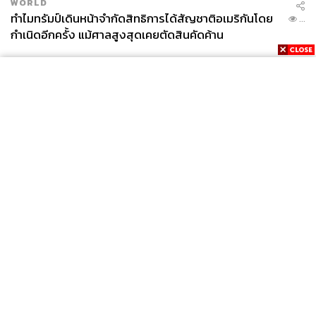
WORLD
ทำไมทรัมป์เดินหน้าจำกัดสิทธิการได้สัญชาติอเมริกันโดย
...
กำเนิดอีกครั้ง แม้ศาลสูงสุดเคยตัดสินคัดค้าน
News
Wealth
Pop
Podcast
Video
Now
Opinion
Careers
Events
Privacy
About
Contact
Policy
FOR
ADVERTISING
MEMBERSHIP