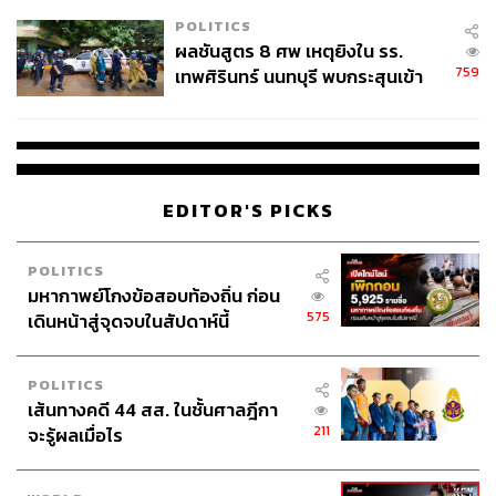
โรงเรียนคลี่คลาย
POLITICS
ผลชันสูตร 8 ศพ เหตุยิงใน รร.
759
เทพศิรินทร์ นนทบุรี พบกระสุนเข้า
จุดสำคัญ ‘ศีรษะ-หน้าอก’ ครูถูกยิง
4 นัด จากระยะไกล
EDITOR'S PICKS
POLITICS
มหากาพย์โกงข้อสอบท้องถิ่น ก่อน
575
เดินหน้าสู่จุดจบในสัปดาห์นี้
POLITICS
เส้นทางคดี 44 สส. ในชั้นศาลฎีกา
211
จะรู้ผลเมื่อไร