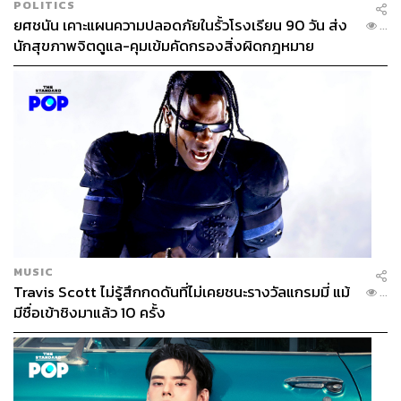
POLITICS
ยศชนัน เคาะแผนความปลอดภัยในรั้วโรงเรียน 90 วัน ส่ง
...
นักสุขภาพจิตดูแล-คุมเข้มคัดกรองสิ่งผิดกฎหมาย
MUSIC
Travis Scott ไม่รู้สึกกดดันที่ไม่เคยชนะรางวัลแกรมมี่ แม้
...
มีชื่อเข้าชิงมาแล้ว 10 ครั้ง