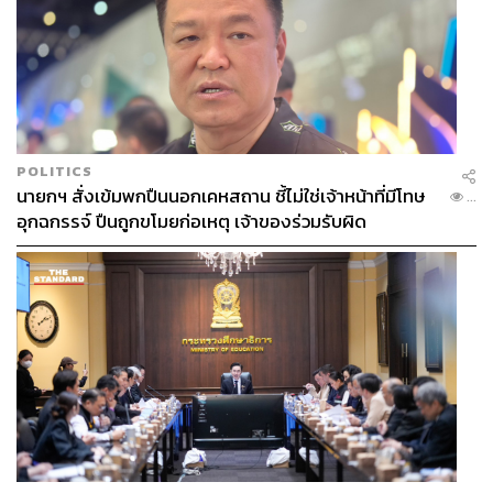
POLITICS
นายกฯ สั่งเข้มพกปืนนอกเคหสถาน ชี้ไม่ใช่เจ้าหน้าที่มีโทษ
...
อุกฉกรรจ์ ปืนถูกขโมยก่อเหตุ เจ้าของร่วมรับผิด