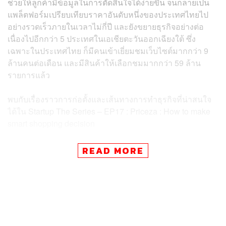
ช่วยให้ลูกค้ามีข้อมูลในการตัดสินใจได้ง่ายขึ้น จนกลายเป็น
แพล็ตฟอร์มเปรียบเทียบราคาอันดับหนึ่งของประเทศไทยไป
อย่างรวดเร็วภายในเวลาไม่กี่ปี และยังขยายธุรกิจอย่างต่อ
เนื่องไปอีกกว่า 5 ประเทศในเอเชียตะวันออกเฉียงใต้ ซึ่ง
เฉพาะในประเทศไทย ก็มีคนเข้าเยี่ยมชมเว็บไซต์มากกว่า 9
ล้านคนต่อเดือน และมีสินค้าให้เลือกชมมากกว่า 59 ล้าน
รายการแล้ว
พบกับเรื่องราวการก่อตั้งและเส้นทางการทำธุรกิจที่น่าสนใจ
ได้ใน Startup The Series – EP17 : Priceza : How to make
smart shopping decision
READ MORE
TAGS:
Priceza
Startup
AIS