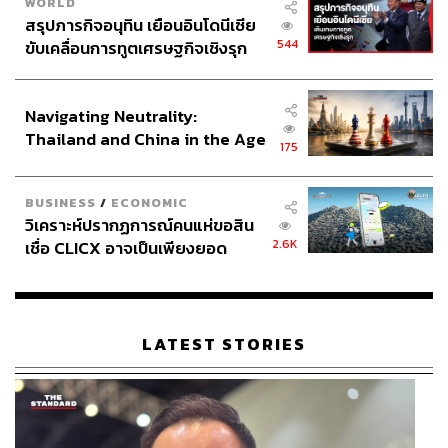
WORLD
สรุปภารกิจอนุทิน เยือนอินโดนีเซีย
544
ขับเคลื่อนการทูตเศรษฐกิจเชิงรุก
ประกาศหุ้นส่วนยุทธศาสตร์ไทย –
อินโดนีเซีย
Navigating Neutrality:
Thailand and China in the Age
175
of a New Global Order
BUSINESS
/
ECONOMIC
วิเคราะห์ปรากฏการณ์คนแห่ขอสิน
2.6K
เชื่อ CLICX อาจเป็นเพียงยอด
ภูเขาน้ำแข็ง ของปัญหาหนี้ครัว
เรือนไทยที่ถูกซุกไว้
LATEST STORIES