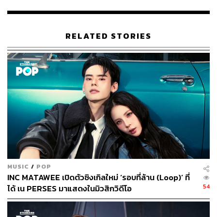
RELATED STORIES
MUSIC
/
POP
INC MATAWEE เปิดตัวซิงเกิลใหม่ ‘รอบที่ล้าน (Loop)’ ที่
หลังจากเปิดโชว์เพลงแรกตามชื่อแฟนมีต ก็ต่อด้วยเพลงเดบิ
54
ได้ เน PERSES มาแสดงในมิวสิกวิดีโอ
วต์ของวงนี้ คือ
ไหวมั้ย (NEVER GIVE UP)
เป็นครั้งแรกของ
โชว์ด้วย 4 สมาชิกปัจจุบัน และเข้าสู่ช่วงทอล์กซึ่งพ่วงมากับ