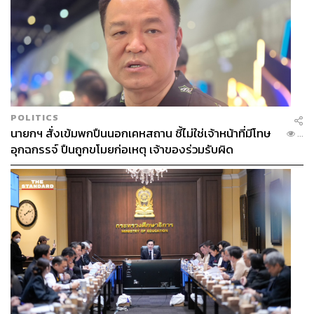
POLITICS
นายกฯ สั่งเข้มพกปืนนอกเคหสถาน ชี้ไม่ใช่เจ้าหน้าที่มีโทษ
...
อุกฉกรรจ์ ปืนถูกขโมยก่อเหตุ เจ้าของร่วมรับผิด