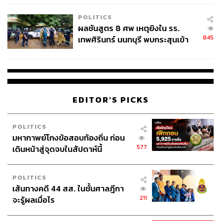
โรงเรียนคลี่คลาย
POLITICS
ผลชันสูตร 8 ศพ เหตุยิงใน รร.
845
เทพศิรินทร์ นนทบุรี พบกระสุนเข้า
จุดสำคัญ ‘ศีรษะ-หน้าอก’ ครูถูกยิง
4 นัด จากระยะไกล
EDITOR'S PICKS
POLITICS
มหากาพย์โกงข้อสอบท้องถิ่น ก่อน
577
เดินหน้าสู่จุดจบในสัปดาห์นี้
POLITICS
เส้นทางคดี 44 สส. ในชั้นศาลฎีกา
211
จะรู้ผลเมื่อไร
ต่อเนื่องด้วยเกมสนุกๆ ที่สาวๆ ถนัดอย่าง Random Dance สุ่ม