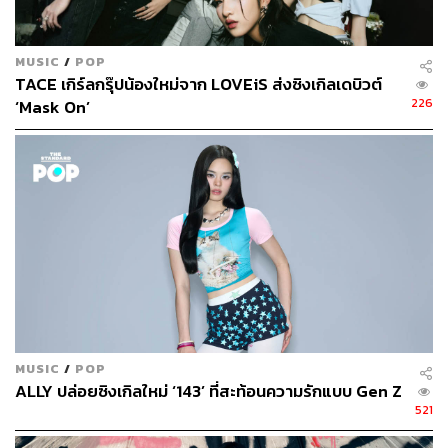
MUSIC
/
POP
TACE เกิร์ลกรุ๊ปน้องใหม่จาก LOVEiS ส่งซิงเกิลเดบิวต์
226
‘Mask On’
MUSIC
/
POP
ALLY ปล่อยซิงเกิลใหม่ ‘143’ ที่สะท้อนความรักแบบ Gen Z
521