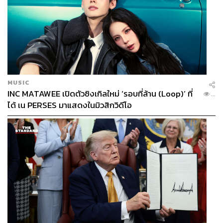
MUSIC
INC MATAWEE เปิดตัวซิงเกิลใหม่ ‘รอบที่ล้าน (Loop)’ ที่
...
ได้ เน PERSES มาแสดงในมิวสิกวิดีโอ