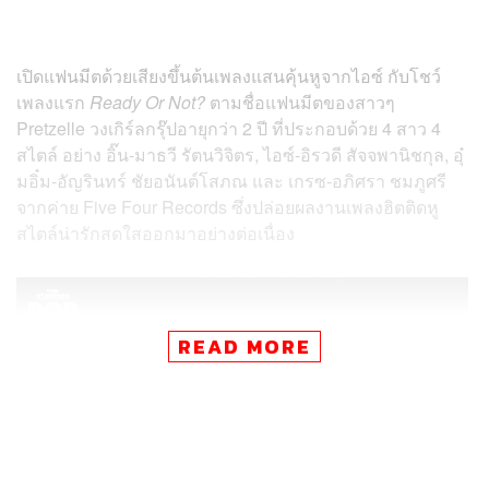
เปิดแฟนมีตด้วยเสียงขึ้นต้นเพลงแสนคุ้นหูจากไอซ์ กับโชว์
เพลงแรก
Ready Or Not?
ตามชื่อแฟนมีตของสาวๆ
Pretzelle วงเกิร์ลกรุ๊ปอายุกว่า 2 ปี ที่ประกอบด้วย 4 สาว 4
สไตล์ อย่าง อิ๊น-มาธวี รัตนวิจิตร, ไอซ์-อิรวดี สัจจพานิชกุล, อุ๋
มอิ๋ม-อัญรินทร์ ชัยอนันต์โสภณ และ เกรซ-อภิศรา ชมภูศรี
จากค่าย Five Four Records ซึ่งปล่อยผลงานเพลงฮิตติดหู
สไตล์น่ารักสดใสออกมาอย่างต่อเนื่อง
READ MORE