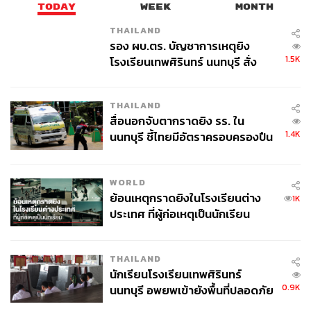
TODAY
WEEK
MONTH
THAILAND
รอง ผบ.ตร. บัญชาการเหตุยิง
1.5K
โรงเรียนเทพศิรินทร์ นนทบุรี สั่ง
ค้นหา 2 รอบยืนยันไร้คนติดค้าง พบ
ศพปู่-ย่าที่บ้านพักผู้ก่อเหตุ
THAILAND
สื่อนอกจับตากราดยิง รร. ใน
1.4K
นนทบุรี ชี้ไทยมีอัตราครอบครองปืน
สูงในระดับต้นของภูมิภาค
WORLD
ย้อนเหตุกราดยิงในโรงเรียนต่าง
1K
ประเทศ ที่ผู้ก่อเหตุเป็นนักเรียน
THAILAND
นักเรียนโรงเรียนเทพศิรินทร์
0.9K
นนทบุรี อพยพเข้ายังพื้นที่ปลอดภัย
ชั่วคราว หลังเหตุใช้อาวุธปืนภายใน