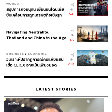
WORLD
ท่อน สุ่มเพลง ถ้ามีคนเต้นผิดจะหยุดเพลงและทำโทษด้วย
สรุปภารกิจอนุทิน เยือนอินโดนีเซีย
การนำอุปกรณ์แฟนซีมาแต่งตัวให้
545
ขับเคลื่อนการทูตเศรษฐกิจเชิงรุก
ประกาศหุ้นส่วนยุทธศาสตร์ไทย –
อินโดนีเซีย
Navigating Neutrality:
Thailand and China in the Age
177
of a New Global Order
BUSINESS
/
ECONOMIC
วิเคราะห์ปรากฏการณ์คนแห่ขอสิน
2.6K
เชื่อ CLICX อาจเป็นเพียงยอด
ภูเขาน้ำแข็ง ของปัญหาหนี้ครัว
เรือนไทยที่ถูกซุกไว้
LATEST STORIES