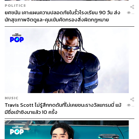
POLITICS
ยศชนัน เคาะแผนความปลอดภัยในรั้วโรงเรียน 90 วัน ส่ง
...
นักสุขภาพจิตดูแล-คุมเข้มคัดกรองสิ่งผิดกฎหมาย
MUSIC
Travis Scott ไม่รู้สึกกดดันที่ไม่เคยชนะรางวัลแกรมมี่ แม้
...
มีชื่อเข้าชิงมาแล้ว 10 ครั้ง