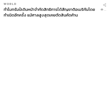
WORLD
ทำไมทรัมป์เดินหน้าจำกัดสิทธิการได้สัญชาติอเมริกันโดย
...
ความสนุกยังไม่จบแค่เกม เพราะ Pretzelle การละครเกิดขึ้น
กำเนิดอีกครั้ง แม้ศาลสูงสุดเคยตัดสินคัดค้าน
แล้วในแฟนมีตแห่งนี้ เป็นการโชว์ความสามารถอีกด้านที่
แฟนๆ ไม่เคยเห็นและเรียกร้องกันมานาน โดยละครที่เล่น คือ
เรื่อง
‘พจไหน’
กับ 4 สาว พจอิ๊น พจไอซ์ พจอิ๋ม และพจเกรซ
เดินทางตามจดหมายปริศนาเข้ามาในบ้านของตระกูลสว่าง
วิ้ดวิ้ว โดยทั้ง 4 สาวแสดงความสามารถพิชิตใจชายกลาง ใน
โชว์ช่วงนี้คือการงัดสกิลลับของ Pretzelle ออกมาได้ฉีกจาก
สไตล์ความน่ารักสดใสของวงอย่างมาก
News
Wealth
Pop
Podcast
Video
Now
Opinion
Careers
Events
Privacy
About
Contact
Policy
FOR
ADVERTISING
MEMBERSHIP