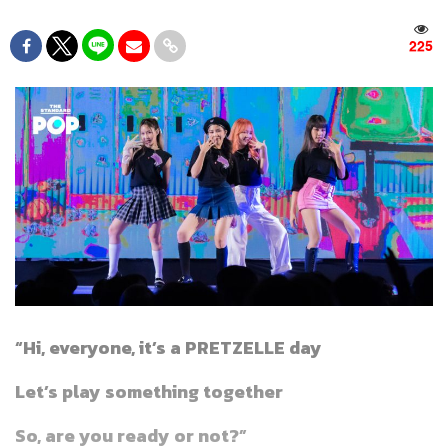
225
“Hi, everyone, it’s a PRETZELLE day
Let’s play something together
So, are you ready or not?”