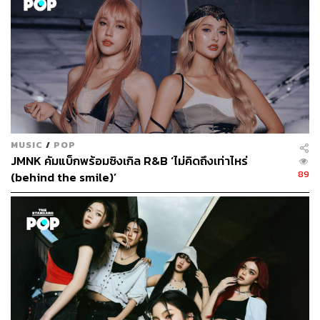
กิจกรรม Q&A ในช่วงแรกกับคำถามจากชาวทวิตส์คนละ 2
คำถาม ทำให้รู้จักกันมากขึ้น
MUSIC
/
POP
JMNK คัมแบ็กพร้อมซิงเกิล R&B ‘ไม่คิดถึงเท่าไหร่
89
(behind the smile)’