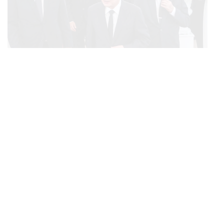
POLITICS
ทักษิณ ร่วมสวดพระอภิธรรมศพ ‘พล.ต.ท. ผ่อน’ บิดา
...
‘พักตร์พิไล ทวีสิน’ สิริอายุ 103 ปี แกนนำเพื่อไทย-บุคคล
หลากวงการร่วมอาลัย
พิสูจน์อักษร:
ภาสิณี เพิ่มพันธุ์พงศ์
อ้างอิง:
กองบรรณาธิการมติชน. (2528). นี่คือประเทศไทย
ประมวลตำนานและวิกฤตรัฐธรรมนูญอันสะท้อนสภาพ
การเมืองไทย. กรุงเทพฯ: มติชน.
ข่าวการเมือง คมชัดลึก. (2562). ‘ปู’ นำผบ.เหล่าทัพ
BUSINESS
/
ECONOMIC
อวยพรวันเกิดป๋าเปรม.
www.komchadluek.net/news/p
คลังเตรียมจำหน่ายพันธบัตรรัฐบาล ‘ออมพลัส’ รอบถัดไป
...