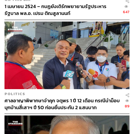
จะขอเปิดอภิปรายไม่ไว้วางใจต่อพลเอก เปรม ให้เห็นว่าถ้าจะ
1 เมษายน 2524 – กบฏยังเติร์กพยายามรัฐประหาร
เปิดอภิปรายไม่ไว้วางใจก็ต้องผ่านด่านกองทัพบกให้ได้เสีย
647
รัฐบาล พล.อ. เปรม ติณสูลานนท์
ก่อน
ภายหลังการเข้าอวยพรในปี 2525 เริ่มเห็นรอยปริแห่งความ
ขัดแย้งระหว่างพลเอก เปรม กับพลเอก อาทิตย์ และมาขัดแย้ง
อย่างรุนแรงกรณีลดค่าเงินบาทในปี 2527 ซึ่งพลเอก อาทิตย์
ออกช่อง 5 วิพากษ์วิจารณ์การลดค่าเงินบาทของพลเอก เปรม
อย่างรุนแรง (เสถียร จันทิมาธร, 2549, 142-145)
และในวันที่ 9 กันยายน 2528 เกิดเหตุการณ์ก่อรัฐประหารขึ้น
อีกครั้ง นำโดย พันเอก มนูญ รูปขจร และนาวาอากาศโท
มนัส รูปขจร (ปัจจุบันคือ พลอากาศเอก มนัส รูปขจร) นำเอา
กำลังทหารจากกองพันทหารม้าที่ 4 รักษาพระองค์ และกรม
POLITICS
ศาลอาญาพิพากษาจำคุก จตุพร 1 ปี 12 เดือน กรณีนำม็อบ
ทหารอากาศโยธินจำนวน 500 คน ทำการรัฐประหาร แต่ไม่
89
บุกบ้านสี่เสาฯ ปี 50 ก่อนยื่นประกัน 2 แสนบาท
สำเร็จ ซึ่งการก่อรัฐประหารวันที่ 9 กันยายน 2528 มีอดีตนาย
ทหารระดับสูงเกี่ยวข้อง ได้แก่ พลเอก เกรียงศักดิ์ ชมะนันทน์,
พลเอก เสริม ณ นคร, พลเอก ยศ เทพหัสดิน ณ อยุธยา และพล
อากาศเอก กระแสร์ อินทรัตน์ ต่อมาอดีตนายทหารระดับสูง