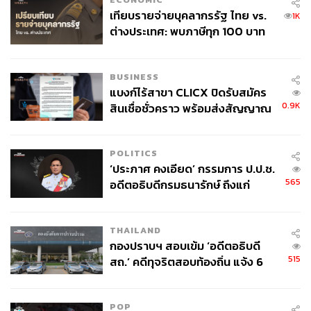
2528
เทียบรายจ่ายบุคลากรรัฐ ไทย vs.
1K
ภาพ:
www.silpa-mag.com
ต่างประเทศ: พบภาษีทุก 100 บาท
ของคนไทยใช้ไปกับข้าราชการเฉียด
เหตุการณ์ก่อรัฐประหารวันที่ 9 กันยายน 2528 เป็นฟางเส้น
40 บาท
สุดท้ายที่ทำให้ความสัมพันธ์อย่างใกล้ชิดระหว่างพลเอก
BUSINESS
เปรม กับพลเอก อาทิตย์ ต้องสิ้นสุดลง ประกอบกับพลเอก
แบงก์ไร้สาขา CLICX ปิดรับสมัคร
อาทิตย์ เริ่มมีบทบาททางการเมืองเพิ่มมากขึ้น ทำให้พลเอก
0.9K
สินเชื่อชั่วคราว พร้อมส่งสัญญาณ
เปรม ไม่ไว้ใจพลเอก อาทิตย์ นำมาสู่การปลดพลเอก อาทิตย์
เตือนกลุ่มกู้เงินผิดวัตถุประสงค์-ให้
ออกจากตำแหน่งผู้บัญชาการทหารบกในวันที่ 27 พฤษภาคม
ข้อมูลเท็จ เตรียมดำเนินคดีเด็ดขาด
POLITICS
2529 เหลือเพียงผู้บัญชาการทหารสูงสุดเพียงตำแหน่งเดียว
‘ประภาศ คงเอียด’ กรรมการ ป.ป.ช.
โดย พลเอก ชวลิต ยงใจยุทธ เสนาธิการทหารบก เข้าดำรง
565
อดีตอธิบดีกรมธนารักษ์ ถึงแก่
ตำแหน่งผู้บัญชาการทหารบกแทน (วิเชียร ตันศิริคงคล,
อนิจกรรม
2537, 126 : พลวุฒิ สงสกุล, 2562, 1 : ไทยรัฐออนไลน์, 2562,
1 : คมชัดลึก, 2562, 1)
THAILAND
กองปราบฯ สอบเข้ม ‘อดีตอธิบดี
515
สถ.’ คดีทุจริตสอบท้องถิ่น แจ้ง 6
ข้อหาหนัก จ่อชง ป.ป.ช. 12 ส.ค. นี้
POP