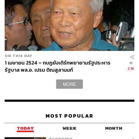
ออกมาปฏิเสธไม่มีส่วนเกี่ยวข้อง และมีกระแสข่าวออกมาว่า
พลเอก อาทิตย์ เป็นผู้อยู่เบื้องหลังการก่อรัฐประหาร แต่พลเอก
เปรม ได้ออกมาแถลงข่าวด้วยตัวเองว่าพลเอก อาทิตย์ ไม่มี
ส่วนเกี่ยวข้อง (Yoshifumi Tamada, 2008 46-47 : Surachart
Bamrungsuk, 1999, 44-46 : วิเชียร ตันศิริคงคล, 2537, 127)
ON THIS DAY
1 เมษายน 2524 – กบฏยังเติร์กพยายามรัฐประหาร
2.1K
รัฐบาล พล.อ. เปรม ติณสูลานนท์
MORE
MOST POPULAR
TODAY
WEEK
MONTH
เหตุการณ์ก่อการรัฐประหารพลเอก เปรม วันที่ 9 กันยายน
ECONOMIC