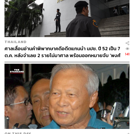
เปรม ยืนยันว่าไม่มีการแก้ไขรัฐธรรมนูญ ทั้งนี้ได้รับการ
สนับสนุนจากสมาชิกวุฒิสภาสายทหารจากกองทัพบก
THAILAND
ศาลเลื่อนอ่านคำพิพากษาคดีอดีตแกนนำ นปช. ปี 52 เป็น 7
141
ต.ค. หลังจำเลย 2 รายไม่มาศาล พร้อมออกหมายจับ ‘พงศ์
พิเชษฐ์’
เหตุการณ์ก่อการรัฐประหารพลเอก เปรม ในเดือนเมษายน
2524
ภาพ: ทีมงานไทยรัฐ, 2524, 4-5, 20
ดังนั้นการเข้าอวยพรพลเอก เปรม ในปี 2525 เป็นการแสดง
พลังของกองทัพบกที่พร้อมสนับสนุนและให้กำลังใจ ทั้งยังเป็น
ส่งสัญญาณถึงพรรคฝ่ายค้านที่นำโดยพรรคประชากรไทย ซึ่ง
ON THIS DAY