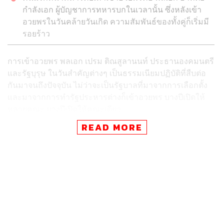
กำลังเอก ผู้บัญชาการทหารบกในเวลานั้น ซึ่งหลังเข้า
อวยพรในวันคล้ายวันเกิด ความสัมพันธ์ของทั้งคู่ก็เริ่มมี
รอยร้าว
การเข้าอวยพร พลเอก เปรม ติณสูลานนท์ ประธานองคมนตรี
และรัฐบุรุษ ในวันสำคัญต่างๆ เป็นธรรมเนียมปฏิบัติที่สืบต่อ
กันมาจนถึงปัจจุบัน ไม่ว่าจะเป็นรัฐบาลที่มาจากการเลือกตั้ง
และมาจากการทำรัฐประหารต่างก็เข้าอวยพร บางปีเปิดให้
หลายคณะ บางปีเปิดให้คณะเดียว
READ MORE
จุดเริ่มต้นการเข้าอวยพร พลเอก เปรม ติณสูลานนท์ ณ บ้านสี่
เสาเทเวศร์
สำหรับการเข้าอวยพรพลเอก เปรม ณ บ้านสี่เสาเทเวศร์ เกิด
ขึ้นครั้งแรกในปี 2525 โดยเป็นการเข้าอวยพรในวันคล้ายวัน
เกิด (26 สิงหาคม) ภายหลังพลเอก เปรม ดำรงตำแหน่งนายก
รัฐมนตรีและรัฐมนตรีว่าการกระทรวงกลาโหมประมาณ 2 ปี
(3 มีนาคม 2523) บุคคลแรกที่เข้าอวยพรคือ พลเอก อาทิตย์
กำลังเอก ผู้บัญชาการทหารบก (ต่อมาดำรงตำแหน่งผู้