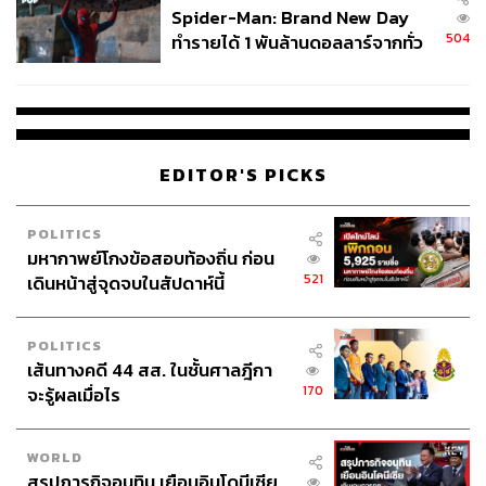
Spider-Man: Brand New Day
504
ทำรายได้ 1 พันล้านดอลลาร์จากทั่ว
โลกภายใน 6 วัน
EDITOR'S PICKS
POLITICS
มหากาพย์โกงข้อสอบท้องถิ่น ก่อน
521
เดินหน้าสู่จุดจบในสัปดาห์นี้
POLITICS
เส้นทางคดี 44 สส. ในชั้นศาลฎีกา
170
จะรู้ผลเมื่อไร
WORLD
สรุปภารกิจอนุทิน เยือนอินโดนีเซีย