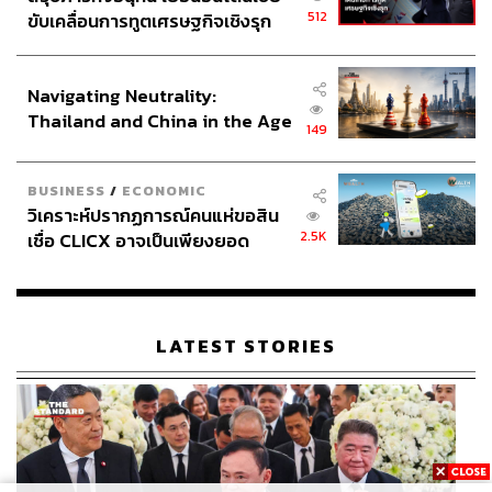
หน้า 1 หนังสือพิมพ์ไทยรัฐ ฉบับวันที่ 28 พฤษภาคม 2529
512
ขับเคลื่อนการทูตเศรษฐกิจเชิงรุก
พาดหัวข่าว สั่งปลด…อาทิตย์
ประกาศหุ้นส่วนยุทธศาสตร์ไทย –
ภาพ:
www.thairath.co.th
อินโดนีเซีย
Navigating Neutrality:
อย่างไรก็ตาม การเข้าอวยพรพลเอก เปรม ที่เริ่มขึ้นในปี
Thailand and China in the Age
149
2525 ซึ่งเป็นการเข้าอวยพรวันคล้ายวันเกิดที่นำโดยพลเอก
of a New Global Order
อาทิตย์ และคณะนายทหารจากกองทัพบก กลายเป็นประเพณี
BUSINESS
/
ECONOMIC
ที่ปฏิบัติสืบต่อกันมา
วิเคราะห์ปรากฏการณ์คนแห่ขอสิน
2.5K
เชื่อ CLICX อาจเป็นเพียงยอด
ภายหลังมีการเข้าอวยพรในวันสำคัญต่างๆ ซึ่งจากเดิมการ
ภูเขาน้ำแข็ง ของปัญหาหนี้ครัว
เข้าอวยพรพลเอก เปรม จะทำเฉพาะนายทหารจากกองทัพบก
เรือนไทยที่ถูกซุกไว้
ภายหลังนายกรัฐมนตรี คณะรัฐมนตรี ปลัดกระทรวงกลาโหม
ผู้บัญชาการทหารสูงสุด ผู้บัญชาการทหารบก ผู้บัญชาการ
LATEST STORIES
ทหารเรือ ผู้บัญชาการทหารอากาศ ผู้บัญชาการตำรวจแห่ง
ชาติ ข้าราชการทหาร ตำรวจ และพลเรือน ได้เข้าร่วม
อวยพรพลเอก เปรม เนื่องในวันสำคัญต่างๆ ได้แก่ วันขึ้นปี
ใหม่ วันสงกรานต์ และวันคล้ายวันเกิดจนถึงปัจจุบัน