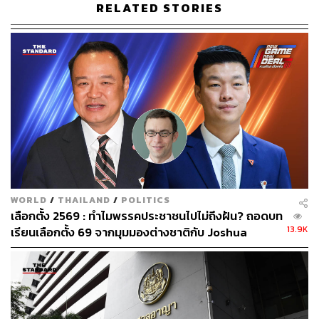
ภาพ: เสถียร จันทิมาธร, 2549, 170
RELATED STORIES
การเข้าอวยพรพลเอก เปรม ในวันคล้ายวันเกิด 26 สิงหาคม
2525 เกิดจากเหตุทางการเมืองสองประการ (กอง
บรรณาธิการมติชน, 2528, 35-39 : วิเชียร ตันศิริคงคล, 2537,
105-107)
1. ภายหลังเหตุการณ์ก่อการรัฐประหารพลเอก เปรม ในเดือน
เมษายน 2524 กลุ่มทหาร จปร.7 (ยังเติร์ก) ซึ่งคุมกำลังรบ 13
กรม 42 กองพัน นำโดย พันเอก มนูญ รูปขจร (ปัจจุบันคือ พล
ตรี มนูญกฤต รูปขจร) ผู้บังคับการกรมทหารม้าที่ 4 รักษา
พระองค์ ร่วมกับ พลเอก สัณห์ จิตรปฏิมา รองผู้บัญชาการ
WORLD
/
THAILAND
/
POLITICS
ทหารบก, พลโท วศิน อิศรางกูร ณ อยุธยา แม่ทัพภาคที่ 1
เลือกตั้ง 2569 : ทำไมพรรคประชาชนไปไม่ถึงฝัน? ถอดบท
และพลตรี สุจินต์ อารยะกุล ผู้บัญชาการกองพลที่ 1 รักษา
13.9K
เรียนเลือกตั้ง 69 จากมุมมองต่างชาติกับ Joshua
พระองค์ ทำการรัฐประหารพลเอก เปรม แต่ไม่สำเร็จ
Kurlantzick
2. พรรคฝ่ายค้านนำโดยพรรคประชากรไทยจะขอเปิด
อภิปรายไม่ไว้วางใจพลเอก เปรม ในปี 2525 เรื่องการแก้ไข
รัฐธรรมนูญแห่งราชอาณาจักรไทย พ.ศ. 2521 ซึ่งพลเอก