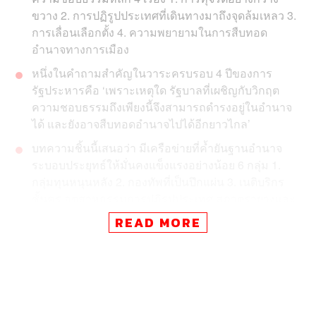
ขวาง 2. การปฏิรูปประเทศที่เดินทางมาถึงจุดล้มเหลว 3.
การเลื่อนเลือกตั้ง 4. ความพยายามในการสืบทอด
อำนาจทางการเมือง
หนึ่งในคำถามสำคัญในวาระครบรอบ 4 ปีของการ
รัฐประหารคือ ‘เพราะเหตุใด รัฐบาลที่เผชิญกับวิกฤต
ความชอบธรรมถึงเพียงนี้จึงสามารถดำรงอยู่ในอำนาจ
ได้ และยังอาจสืบทอดอำนาจไปได้อีกยาวไกล’
บทความชิ้นนี้เสนอว่า มีเครือข่ายที่ค้ำยันฐานอำนาจ
ระบอบประยุทธ์ให้มั่นคงแข็งแรงอย่างน้อย 6 กลุ่ม 1.
กลุ่มทุนหนุนหลัง 2. กองทัพที่เป็นปึกแผ่น 3. เนติบริกร
ชั้นครู อุตสาหกรรมการปฏิรูปประเทศ สภาตรายางและ
องค์กรอิสระสีเขียว 4. ดึง ‘ข้าราชการ’ มาเป็นคณะ
READ MORE
รัฐมนตรีท้องถิ่น 5. โฆษณาชวนเชื่ออย่างเป็นระบบ 6.
ทีมวางแผนสืบทอดอำนาจ
คลิกอ่านตอนที่ 1