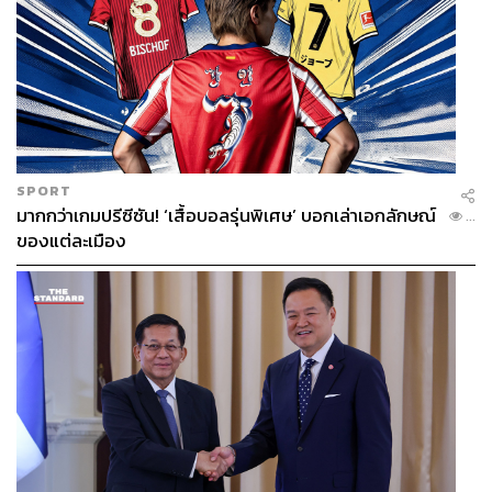
6. ทีมวางแผนสืบทอดอำนาจ
– ชัดแล้วว่า สูตรทางการที่จะ
เกิดขึ้นหลังการเลือกครั้งหน้าคือสูตรนายกฯ คนใน นายกฯ
คนกลาง สูตรนี้ต้องอาศัยการสร้างกองหนุนแห่งชาติ กอง
หนุนลุงตู่ให้ใหญ่โตที่สุด จะสำเร็จได้ก็ด้วย ‘พลังดูดชั้นดี’
สำหรับนักการเมืองเก๋าเกม เมื่อดีลลับ-ผลประโยชน์ลงตัว ก็
ยินดีเป็นกองหนุน หลายรายถูกมัดใจด้วยเงิน เก้าอี้สำคัญ บาง
รายถูกบีบด้วยข้อกฎหมาย และหลายรายได้รับ ‘เค้ก’ เป็นก้อน
SPORT
มากกว่าเกมปรีซีซัน! ‘เสื้อบอลรุ่นพิเศษ’ บอกเล่าเอกลักษณ์
ที่พอดีคำ ทั้งคำรับปากว่าถ้าอยู่ยาวไปด้วยกัน ผลประโยชน์ที่
...
ของแต่ละเมือง
ได้รับก็จะมีความสม่ำเสมอ