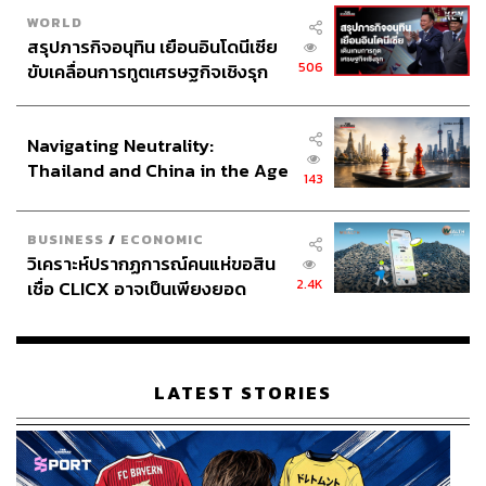
WORLD
สงครามข่าว IO
ขอเชิญไปส่องเพจเหล่านี้ แล้วจะรู้ว่าระบอบ
สรุปภารกิจอนุทิน เยือนอินโดนีเซีย
ประยุทธ์รุกโลกออนไลน์อย่างหนักหน่วง เพจเดินตามลุงตู่
506
ขับเคลื่อนการทูตเศรษฐกิจเชิงรุก
หมาไม่กัด, จับผีการเมืองถ่วงหม้อ, ปรองดองเป็นของ
ประกาศหุ้นส่วนยุทธศาสตร์ไทย –
ประชาชน, ซูฮกลุงตู่, มั่นใจว่าคนไทยเกิน 1 ล้านคน
อินโดนีเซีย
สนับสนุนลุงตู่เป็นนายก, ไทยนิยม, ใต้โต๊ะ ครม., สายลับจับ
Navigating Neutrality:
แหล, ลูงตู่มาแว้วๆๆๆ, กองอำนวยการรักษาความสงบแห่ง
Thailand and China in the Age
143
ชาติ,
Gen.Prayut Chan-o-cha ทีมงาน
, ทีมลุงตู่, ขอล้าน like
of a New Global Order
สนับสนุนให้ พลเอกประยุทธ์ จันทร์โอชา เป็นนายก, ไทยคู่ฟ้า,
มั่นใจคนไทยทั้งแผ่นดินเชียร์ลุงตู่
, สายตรงข่าวกรอง และอื่นๆ
BUSINESS
/
ECONOMIC
เพจเหล่านี้มีเป้าหมายอยู่ที่การโฆษณาชวนเชื่อและเร้าวาท
วิเคราะห์ปรากฏการณ์คนแห่ขอสิน
2.4K
เชื่อ CLICX อาจเป็นเพียงยอด
กรรม ‘นักการเมืองเลว’ ให้กลับมาทำงานอีกครั้ง
ภูเขาน้ำแข็ง ของปัญหาหนี้ครัว
เรือนไทยที่ถูกซุกไว้
LATEST STORIES