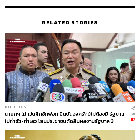
RELATED STORIES
สองคือ หว่านงบลงพื้นที่ครั้งสุดท้าย ก่อนเปิดเกมเลือกตั้ง
อนุญาตให้พรรคการเมืองดำเนินกิจกรรมทางการเมือง โดย
กระจายงบผ่านโครงการไทยนิยม อ้างว่า ‘กระตุ้นเศรษฐกิจ
ฐานราก’ ใน 82,474 หมู่บ้าน รับไปชุมชนละไม่เกิน 2 แสน
บาท รวมหว่านเงินราว 16,474 ล้านบาท
สามคือ ปรับทัศนคติ-เปลี่ยนผลการเลือกตั้ง เมื่อตรวจสอบใน
คู่มือการขับเคลื่อนการพัฒนาประเทศตามโครงการไทยนิ
ยมฯ ซึ่งมีลักษณะคล้าย ‘บทละคร’ ที่ข้าราชการต้องอ่านและ
POLITICS
นายกฯ ไม่หวั่นศึกซักฟอก ยืนยันองครักษ์ไม่ต้องมี รัฐบาล
ทำความเข้าใจก่อนจะลงพื้นที่ คู่มือนี้กำหนดให้วิทยากรต้อง
112
ไม่ทำชั่ว-ทำเลว โยนประชาชนตัดสินผลงานรัฐบาล 3
ไปเทศนา บรรยายและถามตอบกับชาวบ้านถึงประเด็นเหล่านี้
เดือน
เช่น ประชาธิปไตยคืออะไร ความเป็นไทยคืออะไร
ประชาธิปไตยแบบไหนที่เหมาะสมกับสังคมไทย คนดีใน