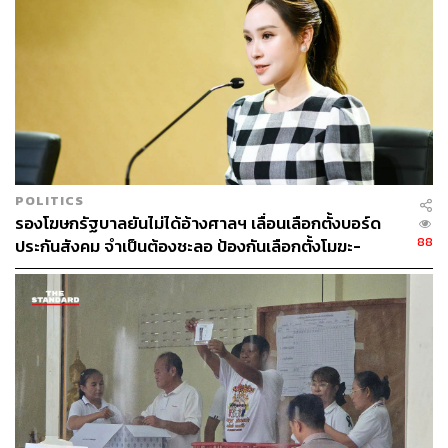
หมู่บ้านเราเป็นอย่างไร นักการเมืองที่ให้เงินชาวบ้านถือเป็น
คนดีหรือไม่ หรือนัยหนึ่งคือชี้ชวนให้ชาวบ้านเห็นว่า อย่า
เลือกนักการเมืองเลวแบบเดิม ประเทศนี้ต้องการคนดีมาปก
ครองบ้านเมือง
ไทยนิยมฯ ถูกมั่นหมายจาก คสช. ให้เป็นการตีฆ้องร้องป่าวผล
งานเป็นครั้งสุดท้ายก่อนสนามเลือกตั้งจะถูกเปิดเป็นทางการ
ตั้งใจให้เป็น ‘ครม. ท้องถิ่น’ ไปเยี่ยมชาวบ้านถึงศาลากลาง
POLITICS
ชุมชน เพราะเวลาลงพื้นที่ ทีมวิทยากรไทยนิยมฯ จะไปครบ
รองโฆษกรัฐบาลยันไม่ได้อ้างศาลฯ เลื่อนเลือกตั้งบอร์ด
ทุกส่วนราชการในอำเภอ แต่บรรดาข้าราชการรู้ดีว่า
88
ประกันสังคม จำเป็นต้องชะลอ ป้องกันเลือกตั้งโมฆะ-
โครงการนี้ ‘ล้มเหลว’ เพราะสายตาชาวบ้านไม่ได้ฟังอย่างเอา
ปกป้องสิทธิผู้ประกันตน
จริงเอาจัง หมดยุคสมัยของการเทศนาสั่งสอน ที่ใครจะมา
ล้างสมองได้ ขณะที่ประชาชนก็รู้ดี ใครเอางบมาให้ก็รับไว้
ไปโครงการไทยนิยมก็ไปร่วมพอเป็นพิธี…ได้ทานข้าวเย็นฟรี
ก็พอ