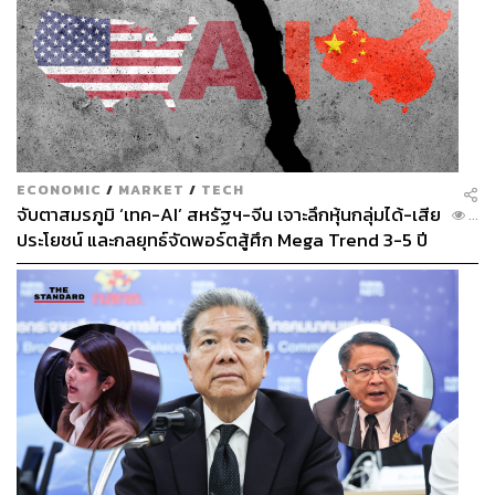
พรรคชาติไทยพัฒนา (19 ที่นั่ง) พรรคชาติพัฒนา (7 ที่นั่ง)
พรรคพลังชล (7 ที่นั่ง) ยังมีซุ้มทางการเมืองอีกหลายซุ้ม เช่น
กลุ่มมัชฌิมา แห่งตระกูลเทพสุทิน (9 ที่นั่ง) กลุ่มบ้านริมน้ำ
แห่งตระกูลตันเจริญ (3-5 ที่นั่ง) กลุ่มบ้านใหญ่นครปฐม แห่ง
ตระกูลสะสมทรัพย์ (5 ที่นั่ง) และพรรคลุงกำนัน (6 ที่นั่ง) รวม
ถึงพรรคตั้งขึ้นใหม่อย่าง พรรคประชาชนปฏิรูป ของ ไพบูลย์
นิติตะวัน ที่ประกาศชัดว่า “ให้เป็นพรรคของคนที่อยากหนุน
ECONOMIC
/
MARKET
/
TECH
ลุงตู่อยู่ต่อ”
จับตาสมรภูมิ ‘เทค-AI’ สหรัฐฯ-จีน เจาะลึกหุ้นกลุ่มได้-เสีย
...
ประโยชน์ และกลยุทธ์จัดพอร์ตสู้ศึก Mega Trend 3-5 ปี
สูตรจับตาการดูดคือ
ถือเอาว่า ถ้าคณะรัฐมนตรีไปสัญจร
ข้างหน้า
ที่ไหน ก็จะไม่ยอมกลับมามือเปล่า
ประชาชาติธุรกิจเคาะ
ตัวเลขมาว่า ตลอด 4 ปีมี ครม. สัญจรไปแล้ว 9 ครั้ง ส่วนใหญ่
เป็นพื้นที่ที่มีพลังดูดหมุนเวียน วางมัดจำแล้ว เป็นกรอบวงเงิน
งบประมาณกว่า 1,847,000 ล้านบาท