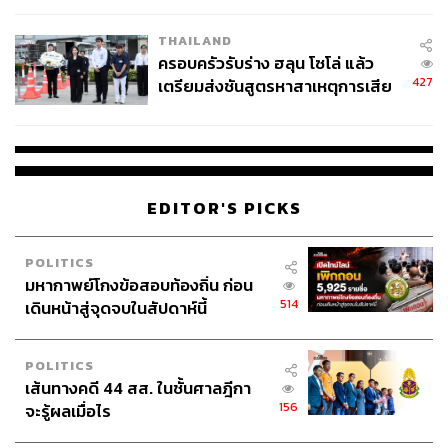
THAILAND
ครอบครัวรับร่าง ฮลุน โซโล่ แล้ว
427
เตรียมส่งชันสูตรหาสาเหตุการเสีย
ชีวิต
สร้างกระแสการันตี
ผู้มีบารมี นักการเมือง ศิลปิน ดารา ออก
มาการันตีนายกฯ ประยุทธ์แล้วหลายคน ทั้งรองนายกฯ สมคิด
ที่มีข่าวว่าจะเป็นผู้นำพรรคนอมินีทหารในอนาคต ทั้ง ไพบูลย์
นิติตะวัน ที่ประกาศล่วงหน้าถึงการเดินเกมในสภา เพื่อให้นา
EDITOR'S PICKS
ยกฯ คนต่อไปเป็น พล.อ. ​ประยุทธ์ แต่ไม่มีเสียงการันตีใดจะดัง
และทรงพลังไปกว่า พล.อ. เปรม ที่กลับมาเป็นกองหนุน เพื่อน
POLITICS
และผู้สนับสนุนให้กับ พล.อ.​ ประยุทธ์
มหากาพย์โกงข้อสอบท้องถิ่น ก่อน
514
เดินหน้าสู่จุดจบในสัปดาห์นี้
POLITICS
เส้นทางคดี 44 สส. ในชั้นศาลฎีกา
156
จะรู้ผลเมื่อไร