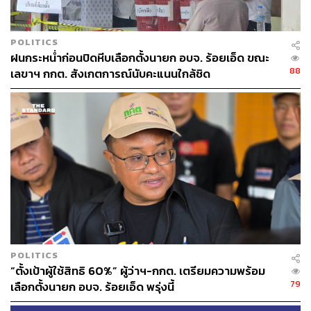
POLITICS
ฝนกระหน่ำก่อนปิดหีบเลือกตั้งนายก อบจ. ร้อยเอ็ด ขณะ
88
เลขาฯ กกต. สังเกตการณ์นับคะแนนใกล้ชิด
5. การโฆษณาชวนเชื่ออย่างเป็นระบบ ทั้งโดยรัฐและเอกชน
มืออาชีพ
– ถ้าระบอบประยุทธ์ได้กลับมามีอำนาจอีกครั้งหลัง
การเลือกตั้งในปีหน้า ต้องปักหมุดไว้ว่าเดือนเมษายน 2561
เป็นเดือนที่สำคัญของปฏิทินการเมือง เพราะรัฐบาลประยุทธ์
โดย ‘PR Man’ กอบศักดิ์ ภูตระกูล รัฐมนตรีประจำสำนักนายก
รัฐมนตรี ซึ่งเป็นคนที่นายกไว้ใจ พูดอะไรแล้วนายกเชื่อมาก
ที่สุดขณะนี้ เดินเครื่องโหมโฆษณาประชาสัมพันธ์ผลงาน
รัฐบาลอย่างหนักหน่วงตั้งแต่เมษายนเป็นต้นมา โดยยึดหลัก 4
ยุทธศาสตร์การ PR
POLITICS
“ตั้งเป้าผู้ใช้สิทธิ 60%” ผู้ว่าฯ-กกต. เตรียมความพร้อม
79
เลือกตั้งนายก อบจ. ร้อยเอ็ด พรุ่งนี้