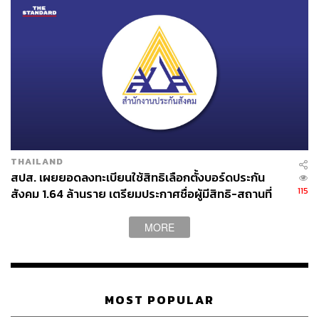
ดึงคนดังเป็นกองหนุน
ดึงนักแสดง นักร้องชื่อดัง ตั้งแต่ทีม
บุพเพสันนิวาส
ฟีเวอร์ ทีม BNK48 ไปพบที่ทำเนียบรัฐบาล เพื่อ
THAILAND
เป็น ‘กองหนุน’ ใหม่ๆ สำหรับลุงตู่ กองหนุนกลุ่มนี้กำลังเป็นก
สปส. เผยยอดลงทะเบียนใช้สิทธิเลือกตั้งบอร์ดประกัน
115
สังคม 1.64 ล้านราย เตรียมประกาศชื่อผู้มีสิทธิ-สถานที่
ระแสในสังคม ได้รับความนิยม มีฐานแฟนคลับมาก และช่วย
เลือกตั้ง 10 ส.ค. นี้
ลดทอนภาพลักษณ์การเป็น ‘ผู้นำเผด็จการ’ ของลุงตู่ให้ดูอ่อน
MORE
โยนลงมา และชวนให้สังคมสนทนาถึงการพบปะแต่ละครั้ง
ซึ่งสามารถกลบข่าวเสียหายของรัฐบาลได้เป็นอย่างดี
MOST POPULAR