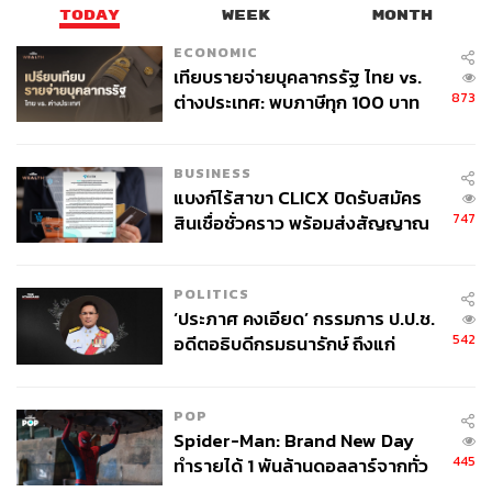
TODAY
WEEK
MONTH
ECONOMIC
เทียบรายจ่ายบุคลากรรัฐ ไทย vs.
873
ต่างประเทศ: พบภาษีทุก 100 บาท
ของคนไทยใช้ไปกับข้าราชการเฉียด
40 บาท
เปิดเพจ เปิดตัวเพลง
เปิดแฟนเพจ ‘สายตรงไทยนิยม’ (สายตรง
BUSINESS
ลุงตู่) สื่อถึงความเข้าถึงง่ายของผู้นำประเทศ เป็นการลดลำดับ
แบงก์ไร้สาขา CLICX ปิดรับสมัคร
ชั้นการติดต่อทางราชการ การเกิดขึ้นของเพจโดยเฉพาะใน
747
สินเชื่อชั่วคราว พร้อมส่งสัญญาณ
เวลาที่ระบบข้าราชการกำลังเสื่อมด้วยข้อหาการทุจริต ยิ่ง
เตือนกลุ่มกู้เงินผิดวัตถุประสงค์-ให้
ทำให้ประชาชนรู้สึกว่ารัฐบาลมีความพยายามในการแก้
ข้อมูลเท็จ เตรียมดำเนินคดีเด็ดขาด
POLITICS
ปัญหาการทุจริต ขณะที่การเปิดตัวเพลงใหม่
สู้เพื่อแผ่นดิน
‘ประภาศ คงเอียด’ กรรมการ ป.ป.ช.
เป็นความพยายามในการสื่อสารถึงเหตุผลในการอยู่ต่อ-ขอ
542
อดีตอธิบดีกรมธนารักษ์ ถึงแก่
เวลา เพลงดังกล่าวยังเป็นครั้งแรกที่นายกฯ เขียนถึงคนร้าย
อนิจกรรม
คนหลงทาง หรือนัยหนึ่งคือการวิจารณ์ขั้วตรงข้ามทางการ
เมืองผ่านเพลงแบบตรงๆ เป็นครั้งแรก
POP
Spider-Man: Brand New Day
445
ทำรายได้ 1 พันล้านดอลลาร์จากทั่ว
โลกภายใน 6 วัน