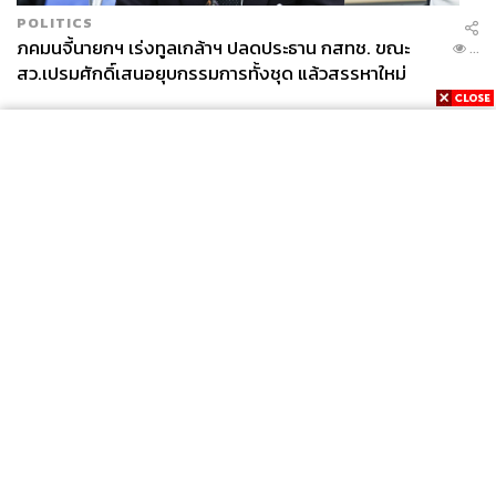
POLITICS
ภคมนจี้นายกฯ เร่งทูลเกล้าฯ ปลดประธาน กสทช. ขณะ
...
สว.เปรมศักดิ์เสนอยุบกรรมการทั้งชุด แล้วสรรหาใหม่
ยิ่งเมื่อระบอบประยุทธ์มีกลไก ‘อำนาจยุบพรรค-ห้ามวิจารณ์’
อยู่ในมือ เกมสังหาร พรรคเพื่อไทย ตั้งแต่เกมเลือกตั้งยังไม่
เปิดก็อาจเป็นไปได้ เพราะโพลนายใหญ่ตราดูไบดันไป
News
Wealth
Pop
Podcast
Video
Now
สอดคล้องกับโพลทหารที่บอกว่า เลือกตั้งครั้งนี้อาจได้ไปถึง
Opinion
Careers
Events
220 ที่นั่ง อันเป็นผลมาจากยุทธศาสตร์สะสมความโกรธของ
Privacy
About
Contact
ประชาชน ที่จะสะท้อนผ่านผลเลือกตั้ง ตัวเลข 220 เมื่อรวม
Policy
กับพรรคอนาคตใหม่ และพรรคเล็กพรรคน้อยที่พอมี
FOR
อุดมการณ์ จึงอาจได้นายกฯ เป็นชื่อ สุดารัตน์​ ชัชชาติ หรือ
ADVERTISING
ธนาธร (บวรศักดิ์เนมชื่อเหล่านี้ด้วยตัวเอง) สูตรทางการเมือง
MEMBERSHIP
แบบนี้เป็นไปได้หมด อย่ารีบปิดความเป็นไปได้ไวเกินไป