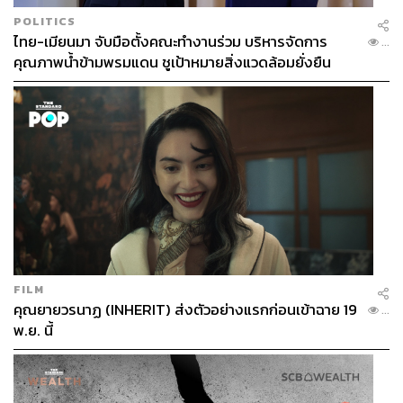
POLITICS
ไทย-เมียนมา จับมือตั้งคณะทำงานร่วม บริหารจัดการ
...
คุณภาพน้ำข้ามพรมแดน ชูเป้าหมายสิ่งแวดล้อมยั่งยืน
รองนายกฯ สมคิด จาตุศรีพิทักษ์
รับหน้าที่เป็นศูนย์กลาง
ของกองหนุนลุงตู่ ทั้งสร้างพรรค เป็นกระเป๋าสตางค์ของ
พรรค ชื่อชั้นของสมคิด คือชื่อชั้นของผู้ใหญ่ที่มีลูกน้องมาก
จึงแตกเป็นชื่อลูกน้องได้อีก 3 ชื่อคือ สนธิรัตน์ สนธิจิรวงศ์
รมว.พาณิชย์, อุตตม สาวนายน รมว.อุตสาหกรรม และ สุวิทย์
เมษินทรีย์ รมว. คุม 4.0 ชื่อของทีมสมคิดยังมีเทคโนแครตชั้น
นำพร้อมมาช่วยงานอีกหลายชื่อ ‘ทีมสมคิด’ ในเวลานี้ ไม่ใช่
แค่ทีมดูแลเศรษฐกิจ แต่คือทีมสืบทอดอำนาจ
FILM
เวลานี้เครือข่ายในทีมสืบทอดอำนาจแตกแขนงออกเป็นหลาย
คุณยายวรนาฏ (INHERIT) ส่งตัวอย่างแรกก่อนเข้าฉาย 19
...
รูปแบบ ใหญ่ๆ คือ จะเข้ามาช่วยตั้งพรรคทหารผ่านพรรคพลัง
พ.ย. นี้
ประชารัฐ และจะเข้ามาเป็นกองหนุนเมื่อถึงเวลา มีความเป็น
ไปได้ว่าพรรคและกลุ่มการเมืองต่อไปนี้จะเข้ามาเป็นกอง
หนุนลุงตู่ ตั้งแต่ พรรคภูมิใจไทย​ (ประเมินเก้าอี้ 25 ที่นั่ง)