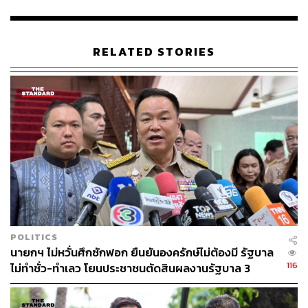
รัฐมนตรี รัฐมนตรีว่าการกระทรวงสาธารณสุข และหัวหน้า
พรรคภูมิใจไทย ขอโทษกรณีลูกพรรคภูมิใจไทยปราศรัย
พาดพิง พล.อ. ประยุทธ์ กล่าวว่า เรื่องนี้ไม่มีอะไร อนุทินเข้า
RELATED STORIES
มาชี้แจงเท่านั้น มองว่าการเป็นหัวหน้าพรรคนั้นมีความคิด
อยู่แล้ว
เมื่อผู้สื่อข่าวถามถึง พล.อ. ประวิตร วงษ์สุวรรณ รองนายก
รัฐมนตรี และหัวหน้าพรรคพลังประชารัฐ พล.อ. ประยุทธ์
กล่าวว่า ไม่มีอะไร ยังมีการพูดคุยกันตามปกติ ตนก็บอกว่า
ต่างคนต่างหาเสียงไป ให้ระมัดระวังในเรื่องของภาพรวมด้วย
เพราะพรรคที่ตนเองเข้าไปเป็นสมาชิกก็ได้สั่งการไปแล้วว่า
อย่าไปยุ่งกับใคร
ผู้สื่อข่าวถามอีกว่า ได้มีการกำชับเรื่ององค์ประชุมสภาร่วม
POLITICS
หรือไม่ พล.อ. ประยุทธ์ กล่าวว่า ได้กำชับไปแล้ว กำชับทุก
นายกฯ ไม่หวั่นศึกซักฟอก ยืนยันองครักษ์ไม่ต้องมี รัฐบาล
ครั้งในการประชุม เพราะยังมีการประชุมพิจารณากฎหมาย
116
ไม่ทำชั่ว-ทำเลว โยนประชาชนตัดสินผลงานรัฐบาล 3
ต่างๆ อยู่ แต่เรื่องของการเมืองก็เป็นอีกเรื่องหนึ่ง ไม่สามารถ
เดือน
ไปจับเขาผูกขาไว้ได้