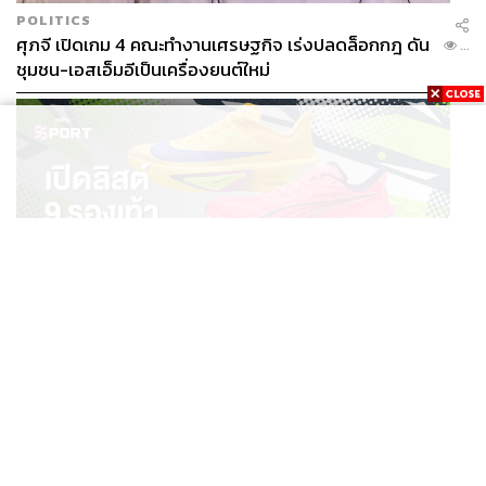
POLITICS
ศุภจี เปิดเกม 4 คณะทำงานเศรษฐกิจ เร่งปลดล็อกกฎ ดัน
...
ชุมชน-เอสเอ็มอีเป็นเครื่องยนต์ใหม่
SPORT
เปิดลิสต์ 9 รองเท้าวิ่ง & เวิร์กเอาต์ สำหรับสายลุย HYROX
...