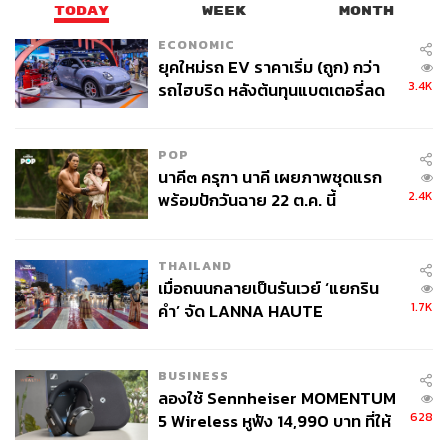
TODAY
WEEK
MONTH
ECONOMIC
49
ยุคใหม่รถ EV ราคาเริ่ม (ถูก) กว่า
3.4K
รถไฮบริด หลังต้นทุนแบตเตอรี่ลด
ลง - จีนแห่บุกตลาดเกิดใหม่
ABOUT THE AUTHOR
THE STANDARD TEAM
POP
กองบรรณาธิการ THE STANDARD
นาคี๓ ครุฑา นาคี เผยภาพชุดแรก
2.4K
พร้อมปักวันฉาย 22 ต.ค. นี้
ABOUT THE PHOTOGRAPHER
ชาติกล้า สำเนียงแจ่ม
THAILAND
ช่างภาพข่าว ประจำสำนักข่าว THE
เมื่อถนนกลายเป็นรันเวย์ ‘แยกริน
STANDARD
1.7K
คำ’ จัด LANNA HAUTE
COUTURE กลางสายฝน
BUSINESS
ลองใช้ Sennheiser MOMENTUM
628
5 Wireless หูฟัง 14,990 บาท ที่ให้
ผู้ใช้ถอดเปลี่ยนแบตเองได้ ก่อนกฎ