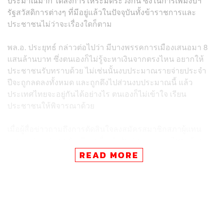
ประมาณมาก ได้สั่งการให้ระมัดระวังกัน ซึ่งในการเพิ่มงบฯ
รัฐสวัสดิการต่างๆ ที่มีอยู่แล้วในปัจจุบันทั้งข้าราชการและ
ประชาชนไม่ว่าจะเรื่องใดก็ตาม
พล.อ. ประยุทธ์ กล่าวต่อไปว่า มีบางพรรคการเมืองเสนอมา 8
แสนล้านบาท ซึ่งตนเองก็ไม่รู้จะหาเงินจากตรงไหน อยากให้
ประชาชนรับทราบด้วย ไม่เช่นนั้นงบประมาณรายจ่ายประจำ
ปีจะถูกลดลงทั้งหมด และถูกดึงไปส่วนงบประมาณนี้ แล้ว
ประเทศไทยจะอยู่กันได้อย่างไร ตนเองก็ไม่เข้าใจ เรียน
ประชาชนให้พิจารณาด้วย
เมื่อผู้สื่อข่าวถามถึงการตัดสินใจลงสมัครสมาชิกสภาผู้แทน
ราษฎร (ส.ส.) แบบบัญชีรายชื่อ ลำดับ 1 พรรครวมไทยสร้าง
ชาติ พล.อ. ประยุทธ์ กล่าวว่า เรื่องนี้ตนขอตัดสินใจเอง ให้ถึง
READ MORE
เวลาก่อน ยังไม่มีอะไรทั้งสิ้น เรื่องที่อยู่ในใจควรอยู่ในใจ จะ
ให้อยู่นอกใจได้อย่างไร และขอไม่ตอบ
เมื่อผู้สื่อข่าวถามว่า การเป็น ส.ส. เป็นได้ 4 ปี แต่ พล.อ.
ประยุทธ์ เป็นนายกรัฐมนตรีได้อีก 2 ปีเท่านั้น หมายความว่า