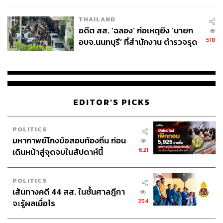
EU บังคับปีหน้า
THAILAND
อดีต สส. ‘ฉลอง’ ก่อเหตุยิง ‘นายก
518
อบจ.นนทบุรี’ ที่สำนักงาน ตำรวจรุด
ลงพื้นที่
EDITOR'S PICKS
POLITICS
มหากาพย์โกงข้อสอบท้องถิ่น ก่อน
621
เดินหน้าสู่จุดจบในสัปดาห์นี้
POLITICS
เส้นทางคดี 44 สส. ในชั้นศาลฎีกา
254
จะรู้ผลเมื่อไร