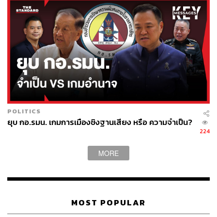
POLITICS
ยุบ กอ.รมน. เกมการเมืองชิงฐานเสียง หรือ ความจำเป็น?
224
TAGS:
ประยุทธ์ จันทร์โอชา
พรรคการเมือง
การประชุมคณะรัฐมนตรี
รัฐสวัสดิการ
พรรครวมไทยสร้างชาติ
งบประมาณ
MORE
MOST POPULAR