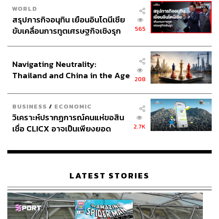
WORLD
สรุปภารกิจอนุทิน เยือนอินโดนีเซีย
565
ขับเคลื่อนการทูตเศรษฐกิจเชิงรุก
ประกาศหุ้นส่วนยุทธศาสตร์ไทย –
อินโดนีเซีย
Navigating Neutrality:
Thailand and China in the Age
208
of a New Global Order
BUSINESS
/
ECONOMIC
วิเคราะห์ปรากฏการณ์คนแห่ขอสิน
2.7K
เชื่อ CLICX อาจเป็นเพียงยอด
ภูเขาน้ำแข็ง ของปัญหาหนี้ครัว
เรือนไทยที่ถูกซุกไว้
LATEST STORIES