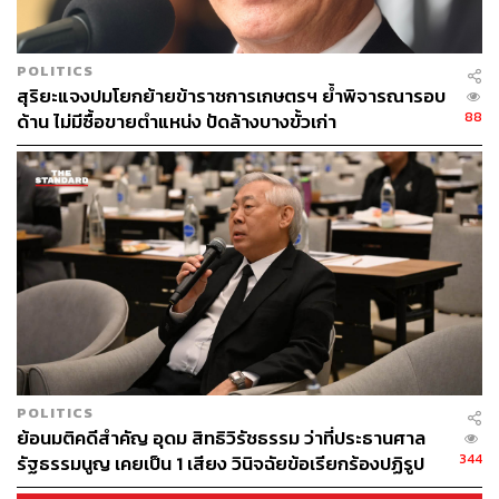
POLITICS
สุริยะแจงปมโยกย้ายข้าราชการเกษตรฯ ย้ำพิจารณารอบ
88
ด้าน ไม่มีซื้อขายตำแหน่ง ปัดล้างบางขั้วเก่า
POLITICS
ย้อนมติคดีสำคัญ อุดม สิทธิวิรัชธรรม ว่าที่ประธานศาล
344
รัฐธรรมนูญ เคยเป็น 1 เสียง วินิจฉัยข้อเรียกร้องปฏิรูป
สถาบันฯ ไม่เข้าข่ายล้มล้าง