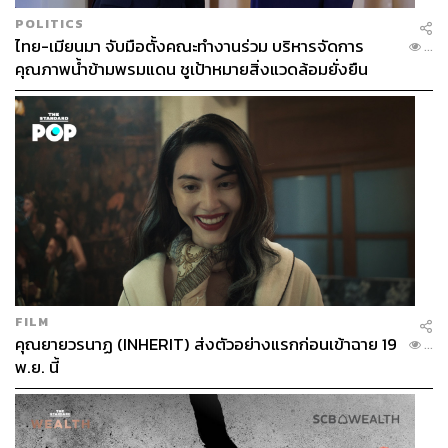
POLITICS
ไทย-เมียนมา จับมือตั้งคณะทำงานร่วม บริหารจัดการ
...
คุณภาพน้ำข้ามพรมแดน ชูเป้าหมายสิ่งแวดล้อมยั่งยืน
FILM
คุณยายวรนาฏ (INHERIT) ส่งตัวอย่างแรกก่อนเข้าฉาย 19
...
พ.ย. นี้