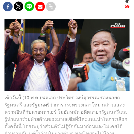
59
เช้าวันนี้ (10 พ.ค.) พลเอก ประวิตร วงษ์สุวรรณ รองนายก
รัฐมนตรี และรัฐมนตรีว่าการกระทรวงกลาโหม กล่าวแสดง
ความยินดีกับนายมหาเธร์ โมฮัมหมัด อดีตนายกรัฐมนตรีและ
ผู้นำแนวร่วมฝ่ายค้านของมาเลเซียที่มีคะแนนนำในการเลือก
ตั้งครั้งนี้ โดยระบุว่าส่วนตัวไม่รู้จักกันมาก่อนและไม่เคยได้
ร่วมงานกัน แต่ย้ำว่านโยบายต่างๆ ของไทยจะไม่มีการ