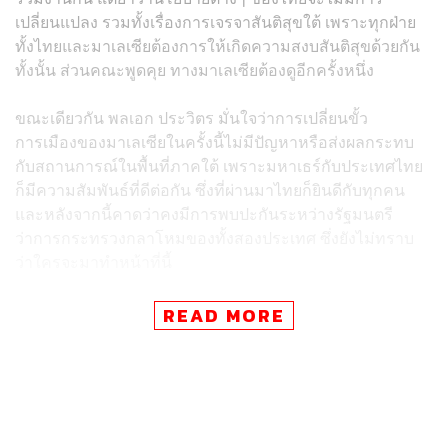
เปลี่ยนแปลง รวมทั้งเรื่องการเจรจาสันติสุขใต้ เพราะทุกฝ่าย
ทั้งไทยและมาเลเซียต้องการให้เกิดความสงบสันติสุขด้วยกัน
ทั้งนั้น ส่วนคณะพูดคุย ทางมาเลเซียต้องดูอีกครั้งหนึ่ง
ขณะเดียวกัน พลเอก ประวิตร มั่นใจว่าการเปลี่ยนขั้ว
การเมืองของมาเลเซียในครั้งนี้ไม่มีปัญหาหรือส่งผลกระทบ
กับสถานการณ์ในพื้นที่ภาคใต้ เพราะมหาเธร์กับประเทศไทย
ก็มีความสัมพันธ์ที่ดีต่อกัน ซึ่งที่ผ่านมาไทยก็ยินดีกับทุกคน
และหลังจากนี้คาดว่าคงมีการพบปะกันระหว่างรัฐมนตรี
ว่าการกระทรวงกลาโหมของทั้งสองประเทศ ซึ่งยังไม่ทราบ
ว่าใครจะมาทำหน้าที่นี้
ทั้งนี้ รองนายกรัฐมนตรีปฏิเสธวิพากษ์วิจารณ์ถึง
READ MORE
ปรากฏการณ์ที่มหาเธร์ชนะการเลือกตั้ง ท่ามกลาง
สถานการณ์ที่ นายนาจิบ ราซัค อดีตนายกฯ โดนปัญหาการ
คอร์รัปชันรุมเร้า เนื่องจากไม่ได้ติดตามในรายละเอียด พร้อม
ระบุว่าไม่เป็นไรหากหลายฝ่ายจับตาความเปลี่ยนแปลง
ทางการเมืองของมาเลเซียแล้วมาเปรียบเทียบกับการเลือกตั้ง