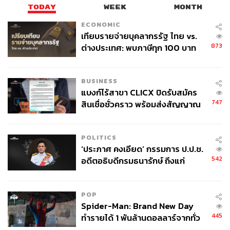
TODAY
WEEK
MONTH
ECONOMIC
เทียบรายจ่ายบุคลากรรัฐ ไทย vs.
873
ต่างประเทศ: พบภาษีทุก 100 บาท
ของคนไทยใช้ไปกับข้าราชการเฉียด
40 บาท
BUSINESS
แบงก์ไร้สาขา CLICX ปิดรับสมัคร
747
สินเชื่อชั่วคราว พร้อมส่งสัญญาณ
เตือนกลุ่มกู้เงินผิดวัตถุประสงค์-ให้
ข้อมูลเท็จ เตรียมดำเนินคดีเด็ดขาด
POLITICS
‘ประภาศ คงเอียด’ กรรมการ ป.ป.ช.
542
อดีตอธิบดีกรมธนารักษ์ ถึงแก่
อนิจกรรม
POP
Spider-Man: Brand New Day
445
ทำรายได้ 1 พันล้านดอลลาร์จากทั่ว
โลกภายใน 6 วัน