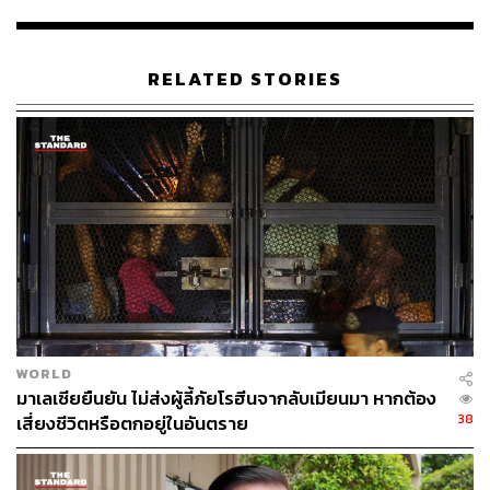
ABOUT THE AUTHOR
ธนกร วงษ์ปัญญา
RELATED STORIES
บรรณาธิการข่าวในประเทศ กอง
บรรณาธิการข่าว THE STANDARD
WORLD
มาเลเซียยืนยัน ไม่ส่งผู้ลี้ภัยโรฮีนจากลับเมียนมา หากต้อง
38
เสี่ยงชีวิตหรือตกอยู่ในอันตราย