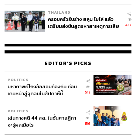
THAILAND
ครอบครัวรับร่าง ฮลุน โซโล่ แล้ว
427
เตรียมส่งชันสูตรหาสาเหตุการเสีย
ชีวิต
EDITOR'S PICKS
POLITICS
มหากาพย์โกงข้อสอบท้องถิ่น ก่อน
512
เดินหน้าสู่จุดจบในสัปดาห์นี้
POLITICS
เส้นทางคดี 44 สส. ในชั้นศาลฎีกา
156
จะรู้ผลเมื่อไร