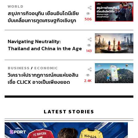
WORLD
สรุปภารกิจอนุทิน เยือนอินโดนีเซีย
506
ขับเคลื่อนการทูตเศรษฐกิจเชิงรุก
ประกาศหุ้นส่วนยุทธศาสตร์ไทย –
อินโดนีเซีย
Navigating Neutrality:
Thailand and China in the Age
143
of a New Global Order
BUSINESS
/
ECONOMIC
วิเคราะห์ปรากฏการณ์คนแห่ขอสิน
2.4K
เชื่อ CLICX อาจเป็นเพียงยอด
ภูเขาน้ำแข็ง ของปัญหาหนี้ครัว
เรือนไทยที่ถูกซุกไว้
LATEST STORIES