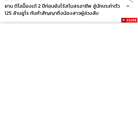
ยาน ดิโอม็องเด้ 2 ปีก่อนยังไร้สโมสรอาชีพ สู่นักเตะค่าตัว
...
125 ล้านยูโร กับคำสัญญาถึงน้องสาวผู้ล่วงลับ
News
Wealth
Pop
Podcast
Video
Now
Opinion
Careers
Events
Privacy
About
Contact
Policy
FOR
ADVERTISING
MEMBERSHIP