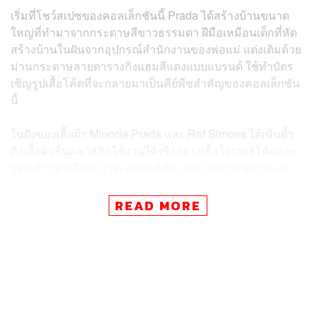
เริ่มที่โชว์สเปซของคอลเล็กชันนี้ Prada ได้สร้างบ้านขนาด
ใหญ่ที่ทำมาจากกระดาษสีขาวธรรมดา ฝีมือเหมือนเด็กที่หัด
สร้างบ้านในฝันจากอุปกรณ์สำนักงานของพ่อแม่ แต่งเติมด้วย
ม่านกระดาษลายตารางกิงแฮมสีแดงแบบแบรนด์ ใช้ทำบัตร
เชิญรูปเสื้อโค้ตที่จะกลายมาเป็นคีย์พีซสำคัญของคอลเล็กชัน
นี้
ในฝั่งของเสื้อผ้า Miuccia Prada และ Raf Simons ได้เน้นย้ำ
ถึงเสื้อผ้าชิ้นคลาสสิกใช้งานได้จริงอย่างเสื้อโอเวอร์โค้ตและ
รองเท้าบู๊ต ที่ถึงแม้ว่าจะอยู่ทุกซีซัน แต่ด้วยความฉลาดและ
ดีเทลการออกแบบของทั้งคู่ที่ทำให้ดูไม่น่าเบื่อเลย ใช้ลายตา
รางกิงแฮมหลากสี แถมจับคู่กับกางเกงขาสั้นหนังสีดำและ
READ MORE
เดนิมที่ปรากฏให้เห็นมากกว่า 30 ลุค
นอกจากเสื้อผ้าแล้ว อีกปัจจัยสำคัญที่ทำให้ Prada เป็นที่จับตา
มองมากๆ ในมิลานแฟชั่นวีคทุกครั้ง คือเหล่ามิวส์และคนดัง
ที่แบรนด์ร่วมงานกันอย่างคับคั่ง โดยเฉพาะพักหลังที่สาน
สัมพันธ์กับดาราศิลปินรุ่นเก๋าและรุ่นใหม่ที่มาอยู่ร่วมเฟรมกัน