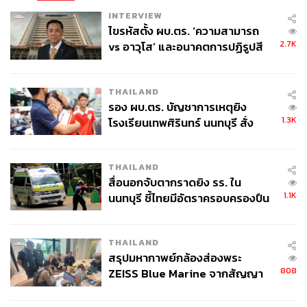
INTERVIEW
ไขรหัสตั้ง ผบ.ตร. ‘ความสามารถ
2.7K
vs อาวุโส’ และอนาคตการปฏิรูปสี
กากี กับ พล.ต.อ. เอก อังสนานนท์
THAILAND
รอง ผบ.ตร. บัญชาการเหตุยิง
1.3K
โรงเรียนเทพศิรินทร์ นนทบุรี สั่ง
ค้นหา 2 รอบยืนยันไร้คนติดค้าง พบ
ศพปู่-ย่าที่บ้านพักผู้ก่อเหตุ
THAILAND
สื่อนอกจับตากราดยิง รร. ใน
1.1K
นนทบุรี ชี้ไทยมีอัตราครอบครองปืน
สูงในระดับต้นของภูมิภาค
THAILAND
สรุปมหากาพย์กล้องส่องพระ
808
ZEISS Blue Marine จากสัญญา
ผลิต 8.3 ล้าน สู่ข้อพิพาท ‘มา
เวลล์ฯ’ ฟ้อง ‘โทน บางแค’ ผิดนัด