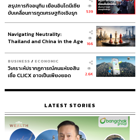
สรุปภารกิจอนุทิน เยือนอินโดนีเซีย
539
ขับเคลื่อนการทูตเศรษฐกิจเชิงรุก
ประกาศหุ้นส่วนยุทธศาสตร์ไทย –
อินโดนีเซีย
Navigating Neutrality:
Thailand and China in the Age
166
of a New Global Order
BUSINESS
/
ECONOMIC
วิเคราะห์ปรากฏการณ์คนแห่ขอสิน
2.6K
เชื่อ CLICX อาจเป็นเพียงยอด
ภูเขาน้ำแข็ง ของปัญหาหนี้ครัว
เรือนไทยที่ถูกซุกไว้
LATEST STORIES