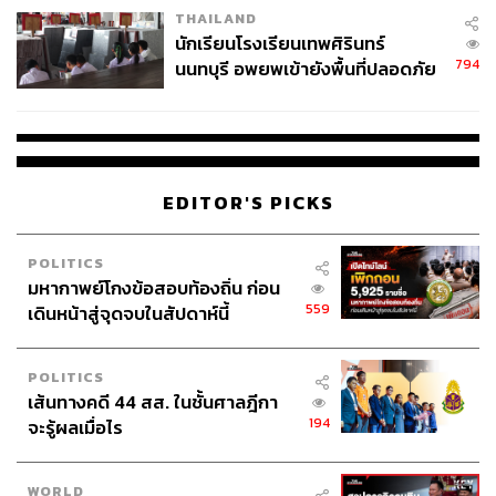
THAILAND
จ่ายหนี้-แอบระบุแบรนด์
นักเรียนโรงเรียนเทพศิรินทร์
794
นนทบุรี อพยพเข้ายังพื้นที่ปลอดภัย
ชั่วคราว หลังเหตุใช้อาวุธปืนภายใน
โรงเรียนคลี่คลาย
EDITOR'S PICKS
POLITICS
มหากาพย์โกงข้อสอบท้องถิ่น ก่อน
559
เดินหน้าสู่จุดจบในสัปดาห์นี้
POLITICS
เส้นทางคดี 44 สส. ในชั้นศาลฎีกา
194
จะรู้ผลเมื่อไร
WORLD