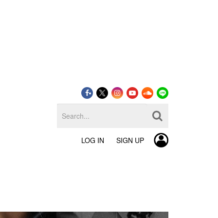
LOG IN
SIGN UP