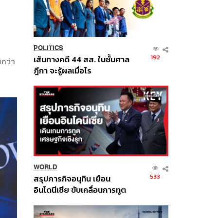
POLITICS
192
เส้นทางคดี 44 สส. ในชั้นศาล
มกว่า
ฎีกา จะรู้ผลเมื่อไร
WORLD
533
สรุปภารกิจอนุทิน เยือน
อินโดนีเซีย ขับเคลื่อนการทูต
เศรษฐกิจเชิงรุก ประกาศหุ้น
ส่วนยุทธศาสตร์ไทย –