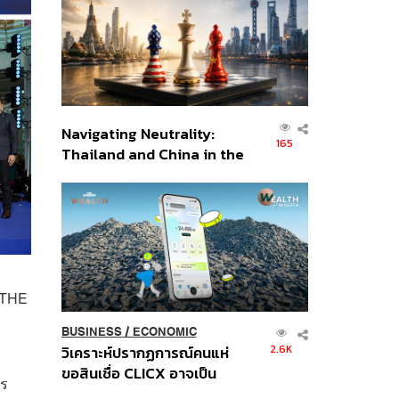
อินโดนีเซีย
Navigating Neutrality:
165
Thailand and China in the
Age of a New Global
Order
ี THE
BUSINESS
/
ECONOMIC
2.6K
วิเคราะห์ปรากฏการณ์คนแห่
ขอสินเชื่อ CLICX อาจเป็น
าร
เพียงยอดภูเขาน้ำแข็ง ของ