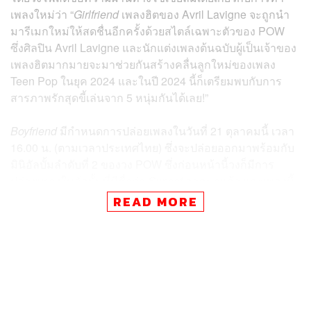
เพลงใหม่ว่า “
Girlfriend
เพลงฮิตของ Avril Lavigne จะถูกนำ
มารีเมกใหม่ให้สดชื่นอีกครั้งด้วยสไตล์เฉพาะตัวของ POW
ซึ่งศิลปิน Avril Lavigne และนักแต่งเพลงต้นฉบับผู้เป็นเจ้าของ
เพลงฮิตมากมายจะมาช่วยกันสร้างคลื่นลูกใหม่ของเพลง
Teen Pop ในยุค 2024 และในปี 2024 นี้ก็เตรียมพบกับการ
สารภาพรักสุดขี้เล่นจาก 5 หนุ่มกันได้เลย!”
Boyfriend
มีกำหนดการปล่อยเพลงในวันที่ 21 ตุลาคมนี้ เวลา
16.00 น. (ตามเวลาประเทศไทย) ซึ่งจะปล่อยออกมาพร้อมกับ
มินิอัลบั้มลำดับที่ 2 ของวง POW ซึ่งก่อนหน้านี้วงก็มีการ
ปล่อยเพลงในอัลบั้มที่มีชื่อว่า
Sunset
ออกมาแล้ว และเพลงนี้
ก็เป็นเพลงที่สมาชิกชาวไทยในวงอย่าง ยอร์ช-ยงศิลป์ วงศ์
READ MORE
พนิตนนท์ เป็นคนแต่งอีกด้วย
ภาพ:
pow_grid / Instagram
อ้างอิง:
https://twitter.com/POW_grid/status/1843637474276
327907