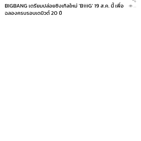
BIGBANG เตรียมปล่อยซิงเกิลใหม่ ‘BiiiG’ 19 ส.ค. นี้ เพื่อ
...
ฉลองครบรอบเดบิวต์ 20 ปี
News
Wealth
Pop
Podcast
Video
Now
Opinion
Careers
Events
Privacy
About
Contact
Policy
FOR
ADVERTISING
MEMBERSHIP