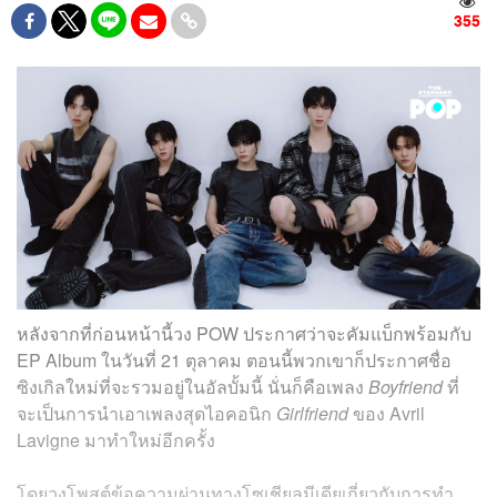
355
หลังจากที่ก่อนหน้านี้วง POW ประกาศว่าจะคัมแบ็กพร้อมกับ
EP Album ในวันที่ 21 ตุลาคม ตอนนี้พวกเขาก็ประกาศชื่อ
ซิงเกิลใหม่ที่จะรวมอยู่ในอัลบั้มนี้ นั่นก็คือเพลง
Boyfriend
ที่
จะเป็นการนำเอาเพลงสุดไอคอนิก
Girlfriend
ของ Avril
Lavigne มาทำใหม่อีกครั้ง
โดยวงโพสต์ข้อความผ่านทางโซเชียลมีเดียเกี่ยวกับการทำ