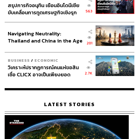
สรุปภารกิจอนุทิน เยือนอินโดนีเซีย
563
ขับเคลื่อนการทูตเศรษฐกิจเชิงรุก
ประกาศหุ้นส่วนยุทธศาสตร์ไทย –
อินโดนีเซีย
Navigating Neutrality:
Thailand and China in the Age
201
of a New Global Order
BUSINESS
/
ECONOMIC
วิเคราะห์ปรากฏการณ์คนแห่ขอสิน
2.7K
เชื่อ CLICX อาจเป็นเพียงยอด
ภูเขาน้ำแข็ง ของปัญหาหนี้ครัว
เรือนไทยที่ถูกซุกไว้
LATEST STORIES