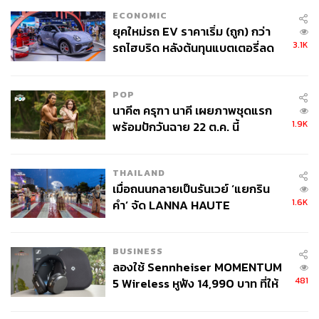
ECONOMIC
ยุคใหม่รถ EV ราคาเริ่ม (ถูก) กว่า
3.1K
รถไฮบริด หลังต้นทุนแบตเตอรี่ลด
ลง - จีนแห่บุกตลาดเกิดใหม่
POP
นาคี๓ ครุฑา นาคี เผยภาพชุดแรก
1.9K
พร้อมปักวันฉาย 22 ต.ค. นี้
THAILAND
เมื่อถนนกลายเป็นรันเวย์ ‘แยกริน
1.6K
คำ’ จัด LANNA HAUTE
COUTURE กลางสายฝน
BUSINESS
ลองใช้ Sennheiser MOMENTUM
481
5 Wireless หูฟัง 14,990 บาท ที่ให้
ผู้ใช้ถอดเปลี่ยนแบตเองได้ ก่อนกฎ
EU บังคับปีหน้า