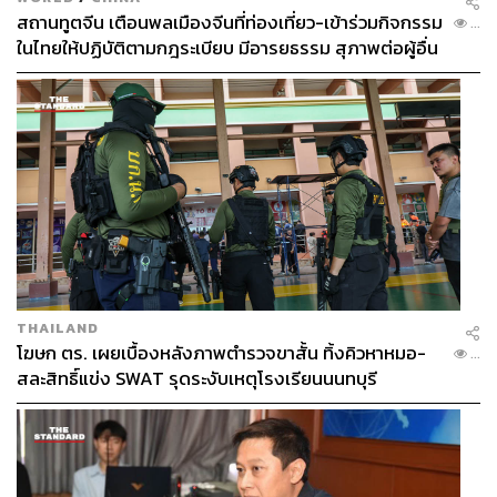
สถานทูตจีน เตือนพลเมืองจีนที่ท่องเที่ยว-เข้าร่วมกิจกรรม
...
ในไทยให้ปฏิบัติตามกฎระเบียบ มีอารยธรรม สุภาพต่อผู้อื่น
THAILAND
โฆษก ตร. เผยเบื้องหลังภาพตำรวจขาสั้น ทิ้งคิวหาหมอ-
...
สละสิทธิ์แข่ง SWAT รุดระงับเหตุโรงเรียนนนทบุรี