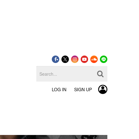
LOG IN
SIGN UP