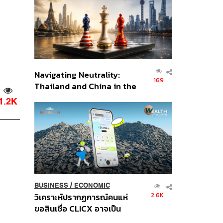
อินโดนีเซีย
Navigating Neutrality:
169
Thailand and China in the
Age of a New Global
1.2K
Order
BUSINESS
/
ECONOMIC
2.6K
วิเคราะห์ปรากฏการณ์คนแห่
ขอสินเชื่อ CLICX อาจเป็น
เพียงยอดภูเขาน้ำแข็ง ของ