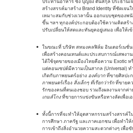
ประทานอาหาร ซึ่ง
บุญยง ตันสกุล ประธานเจ้
สร้างสรรค์มาสร้าง Brand Identity ที่ชัดเจ
เหมาะสมกับช่วงเวลานั้น ออกแบบชุดของพนักงา
ขึ้น ฯลฯ ทุกองค์ประกอบต้องใช้ความคิดสร้า
ปรับเปลี่ยนให้สดและทันยุคอยู่เสมอ เพื่อให้เข้
ในขณะที่
บริษัท สหมงคลฟิล์ม อินเตอร์เนชั่นแ
เพื่อสร้างคอนเทนต์และประสบการณ์เสพงานบั
ได้
ใช้จุดขายของเมืองไทยคือความ Exotic หรือ
แต่คอนเซปต์มีความเป็นสากล (Universal) ทำใ
เกิดกับภาพยนตร์อย่าง
องค์บาก
ที่ขายศิลปะ
ภาพยนตร์เรื่อง
สิ่งเล็กๆ ที่เรียกว่ารัก
ที่ขายคว
รักของคนที่ตนเองชอบ รวมถึงผลงานจากค่าย
เกมส์โกง
ที่ขายการแข่งขันหรือทางลัดเพื่อเ
ทั้งนี้การที่จะทำให้อุตสาหกรรมสร้างสรรค์
การศึกษา ภาครัฐ และภาคเอกชน เพื่อทำให้
การเข้าถึงสิ่งอำนวยความสะดวกต่างๆ เพื่อข