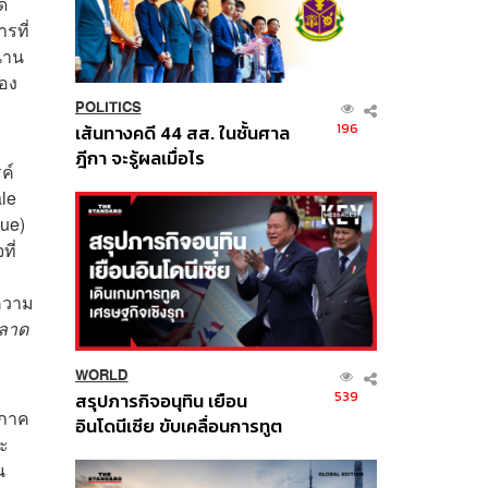
ด
รที่
นาน
้อง
POLITICS
196
เส้นทางคดี 44 สส. ในชั้นศาล
ฎีกา จะรู้ผลเมื่อไร
ค์
ale
que)
ที่
้ความ
ลาด
WORLD
539
สรุปภารกิจอนุทิน เยือน
ะภาค
อินโดนีเซีย ขับเคลื่อนการทูต
ละ
เศรษฐกิจเชิงรุก ประกาศหุ้น
ืน
ส่วนยุทธศาสตร์ไทย –