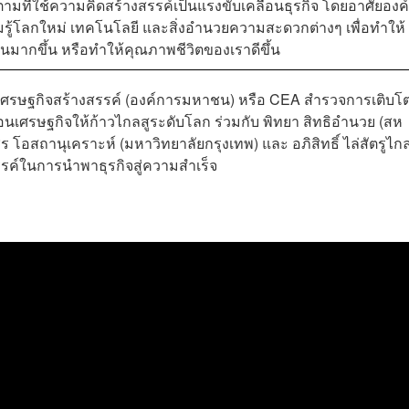
มที่ใช้ความคิดสร้างสรรค์เป็นแรงขับเคลื่อนธุรกิจ โดยอาศัยองค์
ามรู้โลกใหม่ เทคโนโลยี และสิ่งอำนวยความสะดวกต่างๆ เพื่อทำให้
มคนมากขึ้น หรือทำให้คุณภาพชีวิตของเราดีขึ้น
ศรษฐกิจสร้างสรรค์ (องค์การมหาชน) หรือ CEA สำรวจการเติบโ
นเศรษฐกิจให้ก้าวไกลสูระดับโลก ร่วมกับ พิทยา สิทธิอำนวย (สห
ชร โอสถานุเคราะห์ (มหาวิทยาลัยกรุงเทพ) และ อภิสิทธิ์ ไล่สัตรูไก
สรรค์ในการนำพาธุรกิจสู่ความสำเร็จ