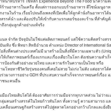
าหน้าที่บริหาร
ใช้หลัก Experience Beyond The Food นำความคิ
นให้ร้านอาหารในเครือ ตั้งแต่การออกแบบร้านอาหาร ดีไซน์เมนูอาหา
นในร้าน เรื่อยไปจนถึงเพลงที่เปิดเพื่อให้ลูกค้านั่งกินอาหารได้
งสรรค์นำ และต้องปรับให้เข้ากับคาแรกเตอร์ของละร้าน ที่สำคัญต
าถึงกลุ่มลูกค้าอย่างแท้จริง
นล จำกัด​ ปัจจุบันไ
ม่ใช่แค่ผลิตภาพยนตร์ แต่ใช้ความคิดสร้างสรร
นเทิง ซึ่ง พิทยา สิทธิอำนวย ตำแหน่ง
Director of International S
สิ่งที่คนต่างประเทศไม่มี มาสร้างเป็นสิ่งที่มีความเฉพาะตัว (Uni
ห้เกิดภาพยนตร์เรื่องแรกและเรื่องเดียวในโลก ดังเช่นความสำเร็จ
การป้องกันตัวอย่างมวยไทย และความรักในความเป็นไทย หรือ
ามโหยหาชีวิตวัยรุ่นของคนที่เคยไม่สวย ไม่เก่ง ไม่ดัง แต่อยากได
ร่วมวงการอย่าง GDH ที่ประสบความสำเร็จจากภาพยนตร์เรื่อง
ฉ
อาชนะคนอื่น
ในเมืองไทยเติบโตได้ ต้องอาศัยการร่วมมือจากทุกภาคส่วน ไม่ว่าจ
กลุ่มคนสร้างสรรค์ในไทยก้าวทันโลก ทั้งความรู้ ความสามารถ แ
ับเคลื่อนเศรษฐกิจสร้างสรรค์ไปสู่ตลาดโลกอย่างกว้างไกลและยั่งย