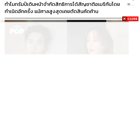
ทำไมทรัมป์เดินหน้าจำกัดสิทธิการได้สัญชาติอเมริกันโดย
...
กำเนิดอีกครั้ง แม้ศาลสูงสุดเคยตัดสินคัดค้าน
ENTERTAINMENT
เก้า นพเก้า และ พาย รินรดา เตรียมร่วมงานกันใน ‘รสกาล
...
Enchanted Taste In Time’