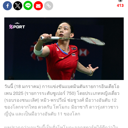
413
วันนี้ (18 มกราคม) การแข่งขันแบดมินตันรายการอินเดียโอ
เพน 2025 (รายการระดับซูเปอร์ 750) โดยประเภทหญิงเดี่ยว
(รอบรองชนะเลิศ) หมิว-พรปวีณ์ ช่อชูวงศ์ มือวางอันดับ 12
ของโลกจากไทย ดวลกับ โทโมกะ มิยาซากิ ดาวรุ่งสาวชาว
ญี่ปุ่น และเป็นมือวางอันดับ 11 ของโลก
ผลปรากฏว่าเกมวันนี้เป็นฝั่งโทโมกะออกสตาร์ทได้ดีกว่าใน