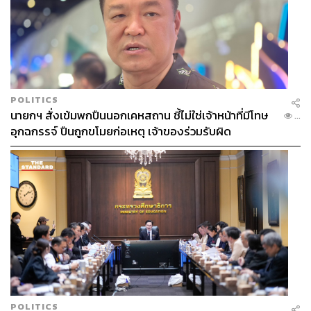
POLITICS
นายกฯ สั่งเข้มพกปืนนอกเคหสถาน ชี้ไม่ใช่เจ้าหน้าที่มีโทษ
...
อุกฉกรรจ์ ปืนถูกขโมยก่อเหตุ เจ้าของร่วมรับผิด
POLITICS