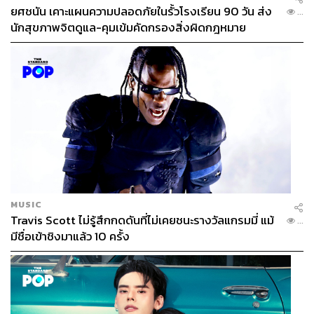
ยศชนัน เคาะแผนความปลอดภัยในรั้วโรงเรียน 90 วัน ส่ง
...
นักสุขภาพจิตดูแล-คุมเข้มคัดกรองสิ่งผิดกฎหมาย
MUSIC
Travis Scott ไม่รู้สึกกดดันที่ไม่เคยชนะรางวัลแกรมมี่ แม้
...
มีชื่อเข้าชิงมาแล้ว 10 ครั้ง