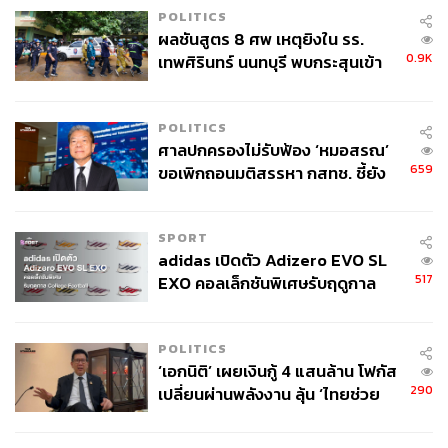
POLITICS
ผลชันสูตร 8 ศพ เหตุยิงใน รร.
0.9K
เทพศิรินทร์ นนทบุรี พบกระสุนเข้า
จุดสำคัญ ‘ศีรษะ-หน้าอก’ ครูถูกยิง
4 นัด จากระยะไกล
POLITICS
ศาลปกครองไม่รับฟ้อง ‘หมอสรณ’
659
ขอเพิกถอนมติสรรหา กสทช. ชี้ยัง
ไม่ใช่ผู้เดือดร้อนเสียหาย
SPORT
adidas เปิดตัว Adizero EVO SL
517
EXO คอลเล็กชันพิเศษรับฤดูกาล
College Football
POLITICS
‘เอกนิติ’ เผยเงินกู้ 4 แสนล้าน โฟกัส
290
เปลี่ยนผ่านพลังงาน ลุ้น ‘ไทยช่วย
ไทยพลัส’ เฟส 2 รอประเมินความ
เหมาะสม