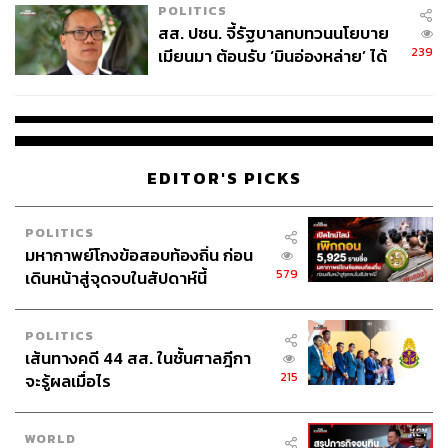
POLITICS
สส. ปชน. จี้รัฐบาลทบทวนนโยบาย
239
เมียนมา ต้อนรับ ‘มินอ่องหล่าย’ ได้
แค่สัญญาว่างเปล่า
EDITOR'S PICKS
POLITICS
มหากาพย์โกงข้อสอบท้องถิ่น ก่อน
579
เดินหน้าสู่จุดจบในสัปดาห์นี้
POLITICS
เส้นทางคดี 44 สส. ในชั้นศาลฎีกา
215
จะรู้ผลเมื่อไร
WORLD