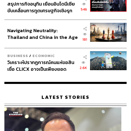
สรุปภารกิจอนุทิน เยือนอินโดนีเซีย
546
ขับเคลื่อนการทูตเศรษฐกิจเชิงรุก
ประกาศหุ้นส่วนยุทธศาสตร์ไทย –
อินโดนีเซีย
Navigating Neutrality:
Thailand and China in the Age
181
of a New Global Order
BUSINESS
/
ECONOMIC
วิเคราะห์ปรากฏการณ์คนแห่ขอสิน
2.6K
เชื่อ CLICX อาจเป็นเพียงยอด
ภูเขาน้ำแข็ง ของปัญหาหนี้ครัว
เรือนไทยที่ถูกซุกไว้
LATEST STORIES