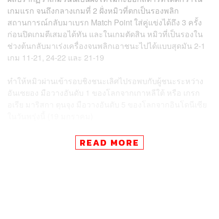
เกมแรก จนถึงกลางเกมที่ 2 ฝั่งหมิวที่ตกเป็นรองพลิก
สถานการณ์กลับมาเบรก Match Point ใส่คู่แข่งได้ถึง 3 ครั้ง
ก่อนปิดเกมตีเสมอได้ทัน และในเกมตัดสิน หมิวที่เป็นรองใน
ช่วงต้นกลับมาเร่งเครื่องจนพลิกเอาชนะไปได้แบบสุดมัน 2-1
เกม 11-21, 24-22 และ 21-19
ทำให้หมิวผ่านเข้ารอบชิงชนะเลิศไปรอพบกับผู้ชนะระหว่าง
อันเซยอง มือวางอันดับ 1 ของโลกจากเกาหลีใต้ หรือ เกรก
อเรีย มาริสกา ตุนจุง มือวางอันดับ 5 ของโลกจากอินโดนีเซีย
ในวันพรุ่งนี้ (19 มกราคม)
TAGS:
กีฬาแบดมินตัน
การแข่งขันแบดมินตัน
READ MORE
หมิว-พรปวีณ์ ช่อชูวงศ์
India Open 2025