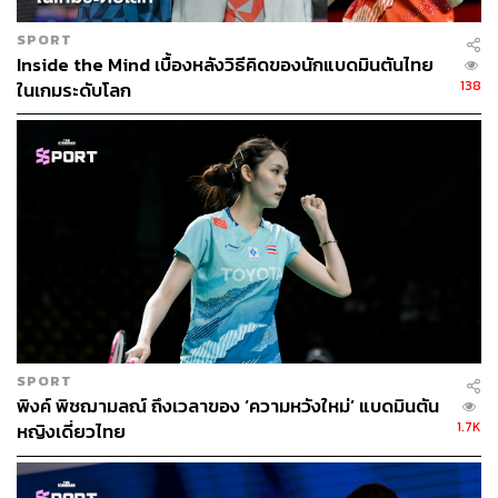
SPORT
Inside the Mind เบื้องหลังวิธีคิดของนักแบดมินตันไทย
138
ในเกมระดับโลก
SPORT
พิงค์ พิชฌามลณ์ ถึงเวลาของ ‘ความหวังใหม่’ แบดมินตัน
1.7K
หญิงเดี่ยวไทย