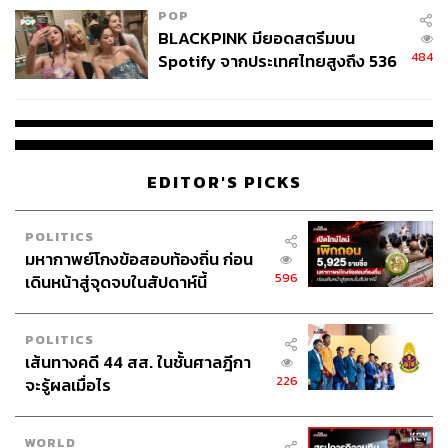
POP
BLACKPINK มียอดสตรีมบน
484
Spotify จากประเทศไทยสูงถึง 536
ล้านครั้ง ตลอด 10 ปีที่ผ่านมา
EDITOR'S PICKS
POLITICS
มหากาพย์โกงข้อสอบท้องถิ่น ก่อน
596
เดินหน้าสู่จุดจบในสัปดาห์นี้
POLITICS
เส้นทางคดี 44 สส. ในชั้นศาลฎีกา
226
จะรู้ผลเมื่อไร
WORLD