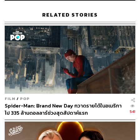
ABOUT THE AUTHOR
RELATED STORIES
ธนากร สุนทร
จบจากคณะนิเทศศาสตร์ มหาวิทยาลัยรังสิต
ชอบดูคอนเสิร์ต ใช้บทเพลงของ The 1975
เป็นพลังขับเคลื่อนชีวิต และอยากเป็นนักเขียน
ที่มีคนอยากอ่าน
FILM
/
POP
Spider-Man: Brand New Day กวาดรายได้ในอเมริกา
541
ไป 335 ล้านดอลลาร์ช่วงสุดสัปดาห์แรก