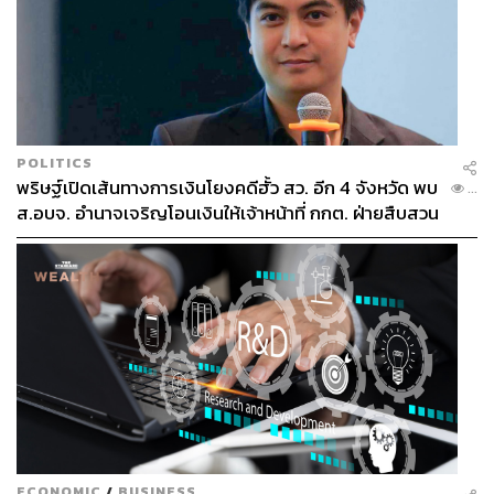
POLITICS
พริษฐ์เปิดเส้นทางการเงินโยงคดีฮั้ว สว. อีก 4 จังหวัด พบ
...
ส.อบจ. อำนาจเจริญโอนเงินให้เจ้าหน้าที่ กกต. ฝ่ายสืบสวน
ECONOMIC
/
BUSINESS