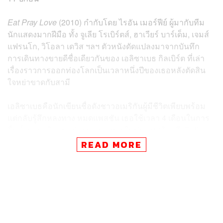
Eat Pray Love
(2010) กำกับโดย ไรอัน เมอร์ฟีย์ ผู้มากับทีม
นักแสดงมากฝีมือ ทั้ง จูเลีย โรเบิร์ตส์, ฮาเวียร์ บาร์เด็ม, เจมส์
แฟรนโก, วิโอลา เดวิส ฯลฯ ตัวหนังดัดแปลงมาจากบันทึก
การเดินทางขายดีชื่อเดียวกันของ เอลิซาเบธ กิลเบิร์ต ที่เล่า
เรื่องราวการออกท่องโลกเป็นเวลาหนึ่งปีของเธอหลังตัดสิน
ใจหย่าขาดกับสามี
เอลิซาเบธคือนักเขียนชื่อดังชาวอเมริกันผู้มีชีวิตเพียบพร้อม
แต่กลับรู้สึกหลงทาง หมดแพสชัน เธอใช้เวลา 4 เดือนในการ
ดื่มด่ำรสชาติแสนอร่อยของอาหารในประเทศอิตาลี (Eat)
ก่อนบินข้ามทวีปไปสวดภาวนาค้นหาจิตวิญญาณที่อินเดีย
READ MORE
(Pray) และปิดท้ายการเดินทางที่บาหลี หมู่เกาะอินโดนีเซีย
สถานที่ที่เธอได้พบกับความสงบสุขสมดุลของชีวิตและความ
รัก (Love)
ด้านคำวิจารณ์
Eat Pray Love
ไม่ค่อยเป็นที่ถูกใจเท่าไรนัก
นักวิจารณ์ส่วนใหญ่มองว่ามันเทียบไม่ได้กับเวอร์ชันหนังสือ