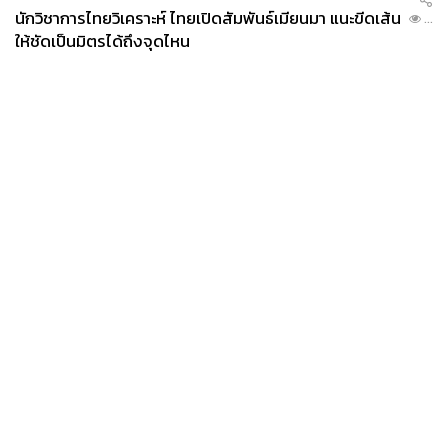
นักวิชาการไทยวิเคราะห์ ไทยเปิดสัมพันธ์เมียนมา แนะขีดเส้น
...
ให้ชัดเป็นมิตรได้ถึงจุดไหน
News
Wealth
Pop
Podcast
Video
Now
Opinion
Careers
Events
Privacy
About
Contact
Policy
FOR
ADVERTISING
MEMBERSHIP