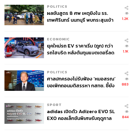
POLITICS
ผลชันสูตร 8 ศพ เหตุยิงใน รร.
1.2K
เทพศิรินทร์ นนทบุรี พบกระสุนเข้า
จุดสำคัญ ‘ศีรษะ-หน้าอก’ ครูถูกยิง
4 นัด จากระยะไกล
ECONOMIC
ยุคใหม่รถ EV ราคาเริ่ม (ถูก) กว่า
1.1K
รถไฮบริด หลังต้นทุนแบตเตอรี่ลด
ลง - จีนแห่บุกตลาดเกิดใหม่
POLITICS
ศาลปกครองไม่รับฟ้อง ‘หมอสรณ’
883
ขอเพิกถอนมติสรรหา กสทช. ชี้ยัง
ไม่ใช่ผู้เดือดร้อนเสียหาย
SPORT
adidas เปิดตัว Adizero EVO SL
844
EXO คอลเล็กชันพิเศษรับฤดูกาล
College Football