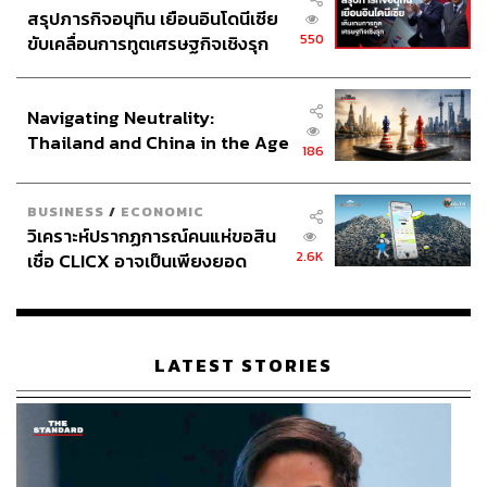
สรุปภารกิจอนุทิน เยือนอินโดนีเซีย
550
ขับเคลื่อนการทูตเศรษฐกิจเชิงรุก
ประกาศหุ้นส่วนยุทธศาสตร์ไทย –
อินโดนีเซีย
Navigating Neutrality:
Thailand and China in the Age
186
of a New Global Order
BUSINESS
/
ECONOMIC
วิเคราะห์ปรากฏการณ์คนแห่ขอสิน
2.6K
เชื่อ CLICX อาจเป็นเพียงยอด
ภูเขาน้ำแข็ง ของปัญหาหนี้ครัว
เรือนไทยที่ถูกซุกไว้
LATEST STORIES