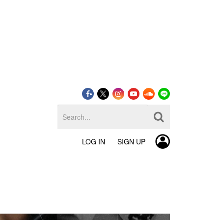
LOG IN
SIGN UP