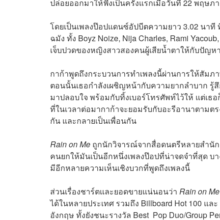
ปล่อยออกมาให้ฟังเป็นครั้งแรกเมื่อวันที่ 22 พฤษ
โดยเป็นเพลงป๊อปแดนซ์อัปบีตความยาว 3.02 นาที ที
ฉมัง ทั้ง Boyz Noize, Nija Charles, Rami Yacou
เจ็บปวดของหญิงสาวสองคนผู้เสียน้ำตาให้กับปัญหาใ
กาก้าพูดถึงกระบวนการทำเพลงนี้ผ่านการให้สัมภาษณ
ตอนนั้นเธอกำลังเผชิญหน้ากับความยากลำบาก รู้สึ
มาปลอบใจ พร้อมกับทิ้งเบอร์โทรศัพท์ไว้ให้ แต่เธ
ที่ในเวลาต่อมากาก้าจะยอมรับกับอะรีอานาตามตรงว่
กัน และกลายเป็นเพื่อนกัน
Rain on Me
ถูกนักวิจารณ์จากสื่อดนตรีหลายสำนั
คนยกให้มันเป็นอีกหนึ่งเพลงป๊อปที่น่าจดจำที่สุด บาง
มีอีกหลายความเห็นเชิงบวกที่พูดถึงเพลงนี้
ส่วนเรื่องชาร์ตและยอดขายแน่นอนว่า
Rain on M
ได้ในหลายประเทศ รวมถึง Billboard Hot 100 และ 
อังกฤษ ทั้งยังชนะรางวัล Best Pop Duo/Group Pe