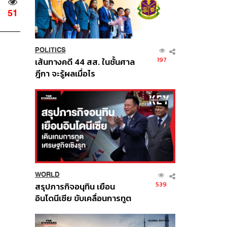
51
POLITICS
197
เส้นทางคดี 44 สส. ในชั้นศาล
ฎีกา จะรู้ผลเมื่อไร
WORLD
539
สรุปภารกิจอนุทิน เยือน
อินโดนีเซีย ขับเคลื่อนการทูต
เศรษฐกิจเชิงรุก ประกาศหุ้น
ส่วนยุทธศาสตร์ไทย –