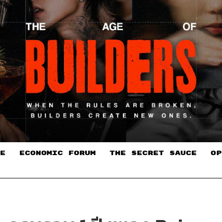
E
ECONOMIC FORUM
THE SECRET SAUCE​
OP