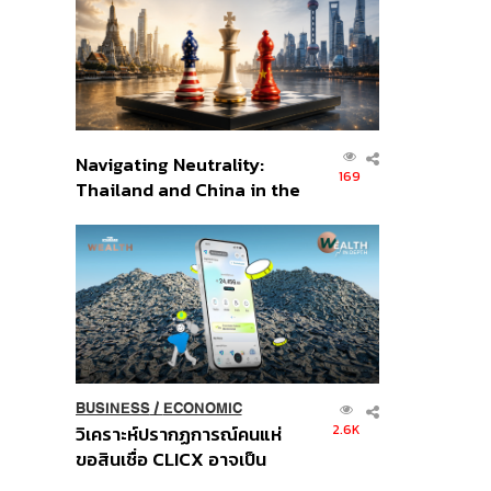
อินโดนีเซีย
Navigating Neutrality:
169
Thailand and China in the
Age of a New Global
Order
BUSINESS
/
ECONOMIC
2.6K
วิเคราะห์ปรากฏการณ์คนแห่
ขอสินเชื่อ CLICX อาจเป็น
เพียงยอดภูเขาน้ำแข็ง ของ