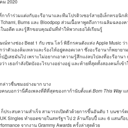
ภาคม 2020
่กาก้าร่วมแต่งกับอะรีอานาและทีมโปรดิวเซอร์สายอิเล็กทรอนิกส์
b, Tchami, Burns และ Bloodpop ส่วนเนื้อหาพูดถึงการเฉลิมฉลอง
นอดีต และรู้สึกขอบคุณมันที่ทำให้พวกเธอได้เรียนรู้
์ทางช่อง Beat 1 กับ เซน โลว์ พิธีกรคนดังแห่ง Apple Music ว่า
กว่าตัวเองล้มเหลวและร้องไห้อยู่ตลอดเวลา ซึ่งอะรีอานาก็พยายาม
อก็ปฏิเสธมันไป เพราะไม่อยากเอาความรู้สึกแง่ลบไปลงที่อะรีอานา 
า เธอกำลังปิดบังอะไรบางอย่างอยู่ และท้ายที่สุดทั้งสองคนก็เข้า
กกล่าวชื่นชมอย่างมาก บาง
คนบอกว่านี่คือเพลงที่ดีที่สุดของกาก้านับตั้งแต่
Born This Way
แล
e
ก็ประสบความสำเร็จ สามารถเปิดตัวด้วยการขึ้นอันดับ 1 บนชาร์
UK Singles ทำยอดขายในสหรัฐฯ ไป 2 ล้านก๊อบปี้ และ 6 แสนก๊อบ
rformance จากงาน Grammy Awards ครั้งล่าสุดด้วย