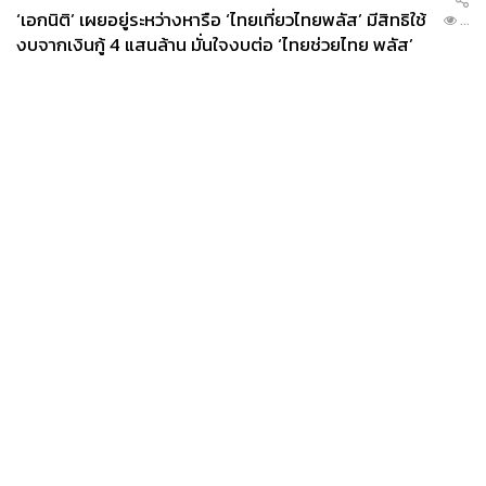
‘เอกนิติ’ เผยอยู่ระหว่างหารือ ‘ไทยเที่ยวไทยพลัส’ มีสิทธิใช้
...
งบจากเงินกู้ 4 แสนล้าน มั่นใจงบต่อ ‘ไทยช่วยไทย พลัส’
เฟส 2 มีเพียงพอ
News
Wealth
Pop
Podcast
Video
Now
Opinion
Careers
Events
Privacy
About
Contact
Policy
FOR
ADVERTISING
MEMBERSHIP