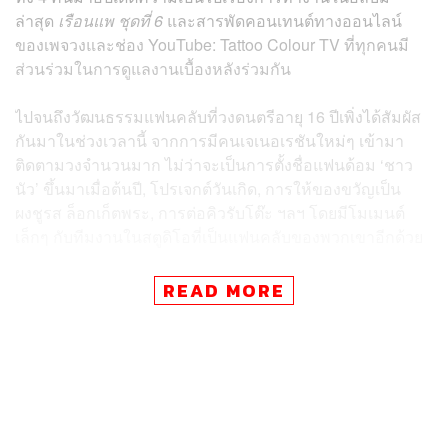
ล่าสุด
เรือนแพ ชุดที่ 6
และสารพัดคอนเทนต์ทางออนไลน์
ของเพจวงและช่อง YouTube: Tattoo Colour TV ที่ทุกคนมี
ส่วนร่วมในการดูแลงานเบื้องหลังร่วมกัน
ไปจนถึงวัฒนธรรมแฟนคลับที่วงดนตรีอายุ 16 ปีเพิ่งได้สัมผัส
กันมาในช่วงเวลานี้ จากการมีคนเจเนอเรชันใหม่ๆ เข้ามา
ติดตามวงจำนวนมาก ไม่ว่าจะเป็นการตั้งชื่อแฟนด้อม ‘ชาว
นัว’ ขึ้นมาเมื่อต้นปี, โปรเจกต์วันเกิด, การให้ของขวัญเป็น
ผงชูรส ล็อกเก็ตพระ, การต่อคิวรับโต๊ะ ฯลฯ โดยมีโมเมนต์
เล็กๆ กับทีมงานในสตูดิโอที่เป็นแฟนคลับของพวกเขาอีกด้วย
และนอกจากจะพาไมค์แปลงเสียงกับพลังล้นเหลือมาสร้าง
READ MORE
เสียงหัวเราะให้ผู้ชม Tattoo Colour ก็ไม่ลืมส่งท้ายด้วยการ
ร้องเพลงเพราะๆ ให้ฟังกันผ่านธีม ‘ความเหงา’ เหมือนกับใน
เพลง
อย่าอยู่เลย
ซิงเกิลล่าสุดของอัลบั้ม
เรือนแพ ชุดที่ 6
ซึ่ง
ใกล้พร้อมจะปล่อยอัลบั้มเต็มออกมาให้อุ่นเครื่องรอพบกับ
พวกเขาในคอนเสิร์ตใหญ่ปลายปีนี้กันได้เลย!