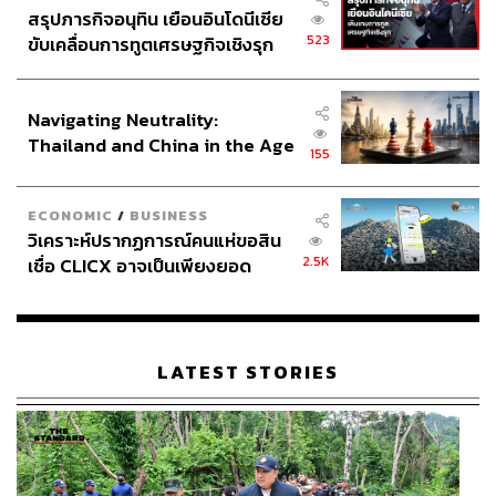
สรุปภารกิจอนุทิน เยือนอินโดนีเซีย
523
ขับเคลื่อนการทูตเศรษฐกิจเชิงรุก
ประกาศหุ้นส่วนยุทธศาสตร์ไทย –
อินโดนีเซีย
Navigating Neutrality:
Thailand and China in the Age
155
of a New Global Order
ECONOMIC
/
BUSINESS
วิเคราะห์ปรากฏการณ์คนแห่ขอสิน
2.5K
เชื่อ CLICX อาจเป็นเพียงยอด
ภูเขาน้ำแข็ง ของปัญหาหนี้ครัว
เรือนไทยที่ถูกซุกไว้
LATEST STORIES