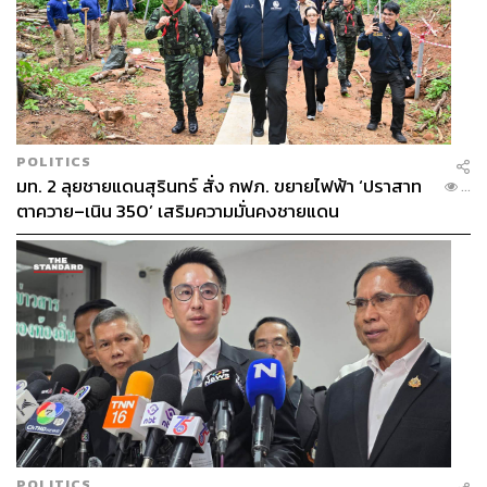
POLITICS
มท. 2 ลุยชายแดนสุรินทร์ สั่ง กฟภ. ขยายไฟฟ้า ‘ปราสาท
...
ตาควาย–เนิน 350’ เสริมความมั่นคงชายแดน
POLITICS