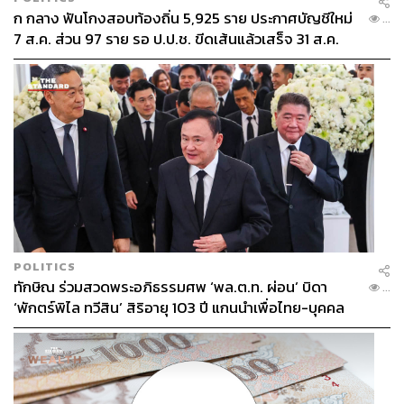
ก กลาง ฟันโกงสอบท้องถิ่น 5,925 ราย ประกาศบัญชีใหม่
...
7 ส.ค. ส่วน 97 ราย รอ ป.ป.ช. ขีดเส้นแล้วเสร็จ 31 ส.ค.
POLITICS
ทักษิณ ร่วมสวดพระอภิธรรมศพ ‘พล.ต.ท. ผ่อน’ บิดา
...
‘พักตร์พิไล ทวีสิน’ สิริอายุ 103 ปี แกนนำเพื่อไทย-บุคคล
หลากวงการร่วมอาลัย