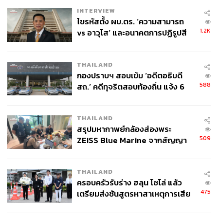
INTERVIEW
ไขรหัสตั้ง ผบ.ตร. ‘ความสามารถ
1.2K
vs อาวุโส’ และอนาคตการปฏิรูปสี
กากี กับ พล.ต.อ. เอก อังสนานนท์
THAILAND
กองปราบฯ สอบเข้ม ‘อดีตอธิบดี
588
สถ.’ คดีทุจริตสอบท้องถิ่น แจ้ง 6
ข้อหาหนัก จ่อชง ป.ป.ช. 12 ส.ค. นี้
THAILAND
สรุปมหากาพย์กล้องส่องพระ
509
ZEISS Blue Marine จากสัญญา
ผลิต 8.3 ล้าน สู่ข้อพิพาท ‘มา
เวลล์ฯ’ ฟ้อง ‘โทน บางแค’ ผิดนัด
THAILAND
จ่ายหนี้-แอบระบุแบรนด์
ครอบครัวรับร่าง ฮลุน โซโล่ แล้ว
475
เตรียมส่งชันสูตรหาสาเหตุการเสีย
ชีวิต