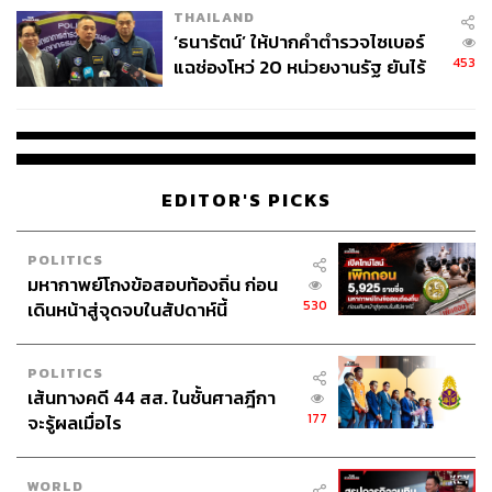
THAILAND
‘ธนารัตน์’ ให้ปากคำตำรวจไซเบอร์
453
แฉช่องโหว่ 20 หน่วยงานรัฐ ยันไร้
นัยทางการเมือง
EDITOR'S PICKS
POLITICS
มหากาพย์โกงข้อสอบท้องถิ่น ก่อน
530
เดินหน้าสู่จุดจบในสัปดาห์นี้
POLITICS
เส้นทางคดี 44 สส. ในชั้นศาลฎีกา
177
จะรู้ผลเมื่อไร
WORLD