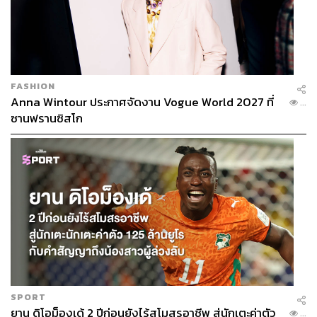
FASHION
Anna Wintour ประกาศจัดงาน Vogue World 2027 ที่
...
ซานฟรานซิสโก
เป็นเรื่องที่น่ายินดีว่า สนั่น พงษ์อักษร ผู้ว่าราชการจังหวัด
กาฬสินธุ์ จัดให้ศาลากลางจังหวัดหลังเก่าดั้งเดิมเป็น
SPORT
พิพิธภัณฑ์และหอศิลป์ และยังพิจารณาให้ศาลากลางจังหวัด
ยาน ดิโอม็องเด้ 2 ปีก่อนยังไร้สโมสรอาชีพ สู่นักเตะค่าตัว
...
7 ชั้น ด้านหลังสร้างเป็นศูนย์เรียนรู้วัฒนธรรมอีสาน มีการเตรี