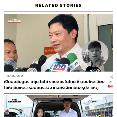
ราง (เมืองกาฬสินธุ์มีอายุ 232 ปี) โดยมีเด็กนักเรียนชั้น
RELATED STORIES
อนุบาลและชั้นประถมศึกษาจาก 55 โรงเรียน เล่นประจำราง
เป็น ‘ต้นกล้าโปงลาง’ ที่ร่วมบรรเลงอย่างยิ่งใหญ่อลังการ
​เป็นการนำเอาอัตลักษณ์และภูมิปัญญาท้องถิ่น โดยเฉพาะ
โปงลางที่เลอค่า มาสร้างให้เป็นมูลค่าเศรษฐกิจเชิง
สร้างสรรค์อย่างยั่งยืน และหมายมุ่งให้โปงลางเป็นสัญลักษณ์
ที่จำหลัก เป็นภูมิบ้านภูมิเมืองกาฬสินธุ์ไว้อย่างมั่นคงและ
ยั่งยืนสืบไป
​นี่เป็นงานสร้างภายใต้โครงการวิจัย เรื่อง การพัฒนาเมือง
แห่งทุนวัฒนธรรมที่ยั่งยืนและเครือข่ายย่านวัฒนธรรมชุมชน
โดยมหาวิทยาลัยศิลปากร ซึ่งได้รับทุนจากหน่วยบริหารและ
THAILAND
เปิดผลชันสูตร ฮลุน โซโล่ รอบสองในไทย ชี้ระบบไหลเวียน
จัดการทุนด้านการพัฒนาระดับพื้นที่ (บพท.) และกระทรวง
190
โลหิตล้มเหลว รอผลตรวจจากจอร์เจียก่อนสรุปสาเหตุ
การอุดมศึกษา วิทยาศาสตร์ วิจัยและนวัตกรรม (อว.) โดยมี
ทางการ
ดร.ธนภณ วัฒนกุล นักวิจัยหลัก เป็นผู้ดำเนินการขับเคลื่อน
งานวิจัยในพื้นที่ และ ดร.สีลาภรณ์ บัวสาย เป็นประธาน
อนุกรรมการที่ปรึกษาการขับเคลื่อน วิทยสถาน ‘ธัชภูมิ’ เพื่อ
การพัฒนาพื้นที่