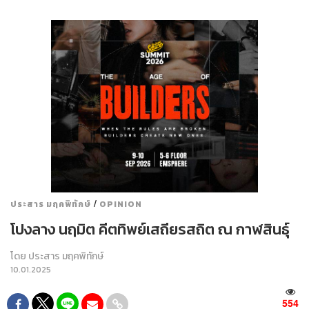
/
ประสาร มฤคพิทักษ์
OPINION
โปงลาง นฤมิต คีตทิพย์เสถียรสถิต ณ กาฬสินธุ์
โดย
ประสาร มฤคพิทักษ์
10.01.2025
554