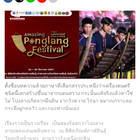
ตั้งชื่อบทความด้วยภาษาที่เลือกสรรประหนึ่งว่าเครื่องดนตรี
ชนิดนี้เสกสร้างขึ้นมาจากแดนสรวง กระนั้น​แท้จริงแล้วหาใช่
ไม่ โปงลางเกิดจากผืนดิน จากวัวควาย ไร่นา หมากเกราะลอ
กระดึงผูกคอวัว และกองฟางนั่นเอง​
​​เรียงรางเป็นรางเรียง​
เป็นสองร้อยกว่าโปงลาง
ลายเพลงเล่นเพลินพราง​
ณ พิพิธภัณฑ์กาฬสินธุ์
​วิหคเหินข้ามทุ่ง​
ตามราวรุ้งเหนือปถพิน