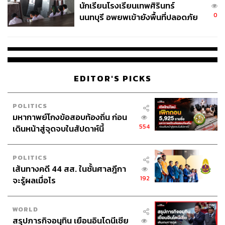
คือ โด, เร, มี, ซอล, ลา เพียง 5 ตัวนี้ก็สามารถเล่นลายเพลง
นักเรียนโรงเรียนเทพศิรินทร์
0
อีสานและเพลงไทยเดิมได้เกือบทุกเพลง ต่อมาขยายเป็น 7 ตัว
นนทบุรี อพยพเข้ายังพื้นที่ปลอดภัย
ชั่วคราว หลังเหตุใช้อาวุธปืนภายใน
และขยายเพิ่มเป็นโน้ต 13 ตัว
โรงเรียนคลี่คลาย
เสียงกระดึงคอวัวที่กระทบกันเวลาวัวเดินหรือวิ่ง กลายมาเป็น
ลายเพลง
ไล่วัวขึ้นภู
EDITOR'S PICKS
เมื่อกาเดินตามก้อนดินขณะไถนา ทำให้เกิดทำนองลายเพลง
กาเต้นก้อน
POLITICS
มหากาพย์โกงข้อสอบท้องถิ่น ก่อน
​เมื่อสายลมพัดผ่านปลายยอดมะพร้าวพลิ้วไหว จึงกลายมาเป็น
554
เดินหน้าสู่จุดจบในสัปดาห์นี้
ลาย
ลมพัดพร้าว
POLITICS
เมื่อนกไซ (นกหัวขวาน) บินข้ามทุ่ง จึงกลายมาเป็นทำนอง
เส้นทางคดี 44 สส. ในชั้นศาลฎีกา
ลายเพลง
นกไซบินข้ามทุ่ง
ที่มีจังหวะรวดเร็วสนุกสนาน
192
จะรู้ผลเมื่อไร
เมื่อเห็นแมลงภู่ตอมดอกไม้ จึงเกิดลายเพลง
แมงภู่ตอมดอก
WORLD
สรุปภารกิจอนุทิน เยือนอินโดนีเซีย
ทุกลายเพลงสะท้อนวิถีชีวิตของผู้คน ซึ่งหาอยู่หากินกับท้องไร่