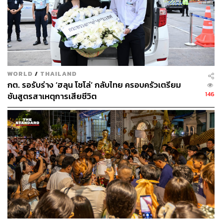
​เมื่อ สนั่น พงษ์อักษร ผู้ว่าราชการจังหวัดกาฬสินธุ์, ดร.กิตติ
สัจจาวัฒนา ผู้อำนวยการ บพท. และ รศ. ดร.สุพรรณี ฉายะ
บุตร หัวหน้าโครงการวิจัย มหาวิทยาลัยศิลปากร ได้ร่วมกัน
ทำพิธีเปิดแล้ว
WORLD
/
THAILAND
‘มหัศจรรย์โปงลางกาฬสินธุ์’ โดย ‘เยาวชนต้นกล้า’ โปงลาง
กต. รอรับร่าง ‘ฮลุน โซโล่’ กลับไทย ครอบครัวเตรียม
จำนวน 232 คน พร้อมนางรำและนักแสดงกว่า 500 คน สลับ
146
ชันสูตรสาเหตุการเสียชีวิต
กันออกมาแสดงหลายชุด เช่น
การแสดงพื้นบ้านเป่า ‘โหวด’ โดย ครูทรงศักดิ์ ประทุมสิ
นธุ์ ศิลปินแห่งชาติประจำปี 2562 ครูทรงศักดิ์เป็นต้นคิด
เอาโหวดผสมวงกับแคน ซึง และโปงลาง ครูเล่าว่า
โหวดเป็นของเล่นของเด็กเลี้ยงควาย ใช้เป่าในช่วง
ปลายฤดูฝนก่อนฤดูเกี่ยวข้าว
การแสดงพื้นบ้านพิณ โดย ครูคำเม้า พิณพระอินทร์
ลาย
ภูไทกาฬสินธุ์
ขับร้องโดย ดร.พรสวรรค์ พรดอนก่อ
ลาย
กาฬสินธุ์แผ่นดินทอง
ขับร้องโดย ครูจิ๋ม-ศิริวรรณ
จันทร์สว่าง ซึ่งเป็นทั้งผู้แต่งเนื้อและเป็นนักร้อง