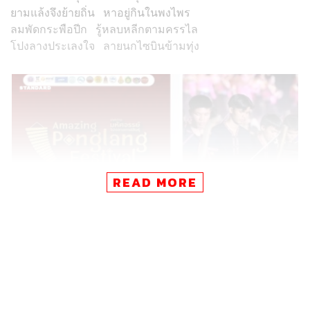
ยามแล้งจึงย้ายถิ่น​​
หาอยู่กินในพงไพร
ลมพัดกระพือปีก​
รู้หลบหลีกตามครรไล
โปงลางประเลงใจ​​
ลายนกไซบินข้ามทุ่ง
READ MORE