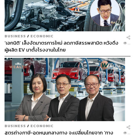
BUSINESS
/
ECONOMIC
‘เอกนิติ’ เล็งงัดมาตรการใหม่ ลดภาษีสรรพสามิต หวังดึง
...
ผู้ผลิต EV มาตั้งโรงงานในไทย
วันที่ 26 กุมภาพันธ์ 2533 นับเป็นบุญตาและบุญใจของ
นักศึกษา ประชาชน เยาวชน และนักเรียนชาวกาฬสินธุ์ ที่ได้
BUSINESS
/
ECONOMIC
เห็นพระองค์ท่านทรงโปงลางร่วมกับวิทยาลัยนาฏศิลป
สูตรถ่างภาษี-อุดหนุนกลางทาง จะเปลี่ยนไทยจาก ‘ทาง
...