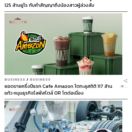
125 ล้านยูโร กับคำสัญญาถึงน้องสาวผู้ล่วงลับ
ยมงบประมาณบูรณะไว้แล้ว โดยจะขอให้ จารุวัฒน์ บุญเพิ่ม
นายกเทศมนตรีเมืองกาฬสินธุ์ เป็นผู้ดูแลรับผิดชอบ
เป็นบุญตาบุญใจ
เป็นที่รับรู้กันทั่วไปว่าสมเด็จพระกนิษฐาธิราชเจ้า กรมสมเด็จ
พระเทพรัตนราชสุดาฯ สยามบรมราชกุมารี ทรงพระราช
นิพนธ์เพลง
ส้มตำ
ไว้ตั้งแต่ปี 2513 เมื่อครั้งพระองค์มีพระ
ชนมายุ 15 พรรษา บรรเลงครั้งแรกโดยวงดนตรี อ.ส. วันศุกร์
และทรงขับร้องด้วยพระองค์เอง ทรงถ่ายทอดสูตรส้มตำเป็น
BUSINESS
/
BUSINESS
ยอดขายครึ่งปีแรก Cafe Amazon โตทะลุสถิติ 117 ล้าน
เนื้อหาและทำนองเพลงอันเสนาะใจยิ่ง
...
แก้ว หนุนธุรกิจไลฟ์สไตล์ OR โตต่อเนื่อง
น้ำพระทัยเอื้ออาทรต่อวิถีชีวิตอีสานยังปรากฏจารึกไว้อีกครั้ง
ในงานแสดงศิลปวัฒนธรรม 4 ภาค ที่จังหวัดกาฬสินธุ์เป็นเจ้า
ภาพ โดยมีวิทยาลัยนาฏศิลปทั่วประเทศเข้าร่วม