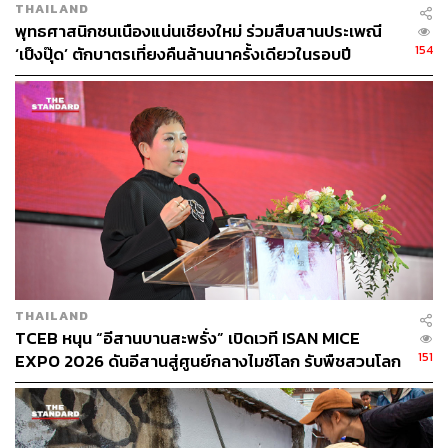
THAILAND
พุทธศาสนิกชนเนืองแน่นเชียงใหม่ ร่วมสืบสานประเพณี
ครูจิ๋มเป็นคนนำเพลง
เพื่อคุณ
ของสุนทราภรณ์ ผสมผสานกับ
154
‘เป็งปุ๊ด’ ตักบาตรเที่ยงคืนล้านนาครั้งเดียวในรอบปี
เซิ้งอีสาน เข้าประกวดในรายการ
The Golden Song เวที
เพลงเพราะ
ของช่อง one31 เมื่อปี 2563 จนได้เข้ารอบสุดท้าย
สร้างชื่อเสียงไปทั่วประเทศ ค่ำวันนั้นครูจิ๋มนำชุด
เพื่อคุณ
มา
แสดงสดอีกครั้งหนึ่งอย่างสนุกสนานสำราญใจยิ่งนัก
ลาย
Jingle Bells
ขับร้องโดยเด็กนักเรียนชั้นประถม
โรงเรียนเทศบาล 1 กาฬสินธุ์พิทยาสิทธิ์ นี่ก็น่ารักด้วย
ลีลาของเด็กเล็ก
การแสดงอันตื่นตาตื่นใจทั้งหมด เมื่อปิดท้ายด้วยลายเพลง
นก
THAILAND
ไซบินข้ามทุ่ง
เป็นลายเพลงยอดนิยมที่หาดูได้ใน Google และ
TCEB หนุน “อีสานบานสะพรั่ง” เปิดเวที ISAN MICE
YouTube ซึ่งมีลีลาสนุกสนาน เร้าใจ ชวนให้เกิดอารมณ์ร่วม
151
EXPO 2026 ดันอีสานสู่ศูนย์กลางไมซ์โลก รับพืชสวนโลก
อย่างคึกคัก ทำให้ สนั่น พงษ์อักษร, ดร.สีลาภรณ์ บัวสาย, รศ.
อุดรธานี
ดร.สุพรรณี ฉายะบุตร, ดร.กิตติ สัจจาวัฒนา และ จารุวัฒน์
บุญเพิ่ม รวมทั้งผู้ชมที่มาร่วมงาน พากันออกมาฟ้อนรำเข้า
จังหวะอย่างเป็นธรรมชาติ