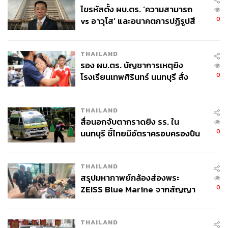
ไขรหัสตั้ง ผบ.ตร. ‘ความสามารถ
0
vs อาวุโส’ และอนาคตการปฏิรูปสี
​ดนตรีโปงลางมีอานุภาพ มีเสน่ห์ และมีแรงดึงดูดใจ ถึงขั้นที่
กากี กับ พล.ต.อ. เอก อังสนานนท์
พอได้ยินโปงลางเล่นก็อยากออกมาเต้นออกมารำทันทีทันใด
ทำให้งานค่ำวันนั้นจบลงอย่างตรึงจิตติดใจ
THAILAND
รอง ผบ.ตร. บัญชาการเหตุยิง
0
โรงเรียนเทพศิรินทร์ นนทบุรี สั่ง
​ทำไมโปงลางต้องกาฬสินธุ์
ค้นหา 2 รอบยืนยันไร้คนติดค้าง พบ
ศพปู่-ย่าที่บ้านพักผู้ก่อเหตุ
​ในขณะที่จังหวัดร้อยเอ็ดเป็นเมืองหลวงของโหวด จังหวัด
THAILAND
สื่อนอกจับตากราดยิง รร. ใน
ขอนแก่นเป็นเมืองหลวงของแคน ส่วนจังหวัดกาฬสินธุ์นั้นเป็น
0
นนทบุรี ชี้ไทยมีอัตราครอบครองปืน
เมืองหลวงของโปงลาง
สูงในระดับต้นของภูมิภาค
​เพราะโปงลางมีประวัติและพัฒนาการควบคู่กันไปกับจังหวัด
THAILAND
กาฬสินธุ์มายาวนาน ที่สำคัญคือมีความผูกพันกับวิถีชีวิตของ
สรุปมหากาพย์กล้องส่องพระ
ชาวบ้านอย่างแนบแน่น
0
ZEISS Blue Marine จากสัญญา
ผลิต 8.3 ล้าน สู่ข้อพิพาท ‘มา
ก่อนที่โน้ตสากล 7 ตัวจะเข้ามามีบทบาทนั้น คนเล่นโปงลาง
เวลล์ฯ’ ฟ้อง ‘โทน บางแค’ ผิดนัด
จะคิดลายเพลงหรือทำนองเพลงขึ้นเอง เดิมจะมีเพียง 5 เสียง
THAILAND
จ่ายหนี้-แอบระบุแบรนด์