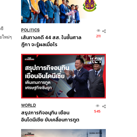
ยี
POLITICS
211
ยใหม่ๆ
เส้นทางคดี 44 สส. ในชั้นศาล
ฎีกา จะรู้ผลเมื่อไร
WORLD
545
สรุปภารกิจอนุทิน เยือน
อินโดนีเซีย ขับเคลื่อนการทูต
เศรษฐกิจเชิงรุก ประกาศหุ้น
ส่วนยุทธศาสตร์ไทย –