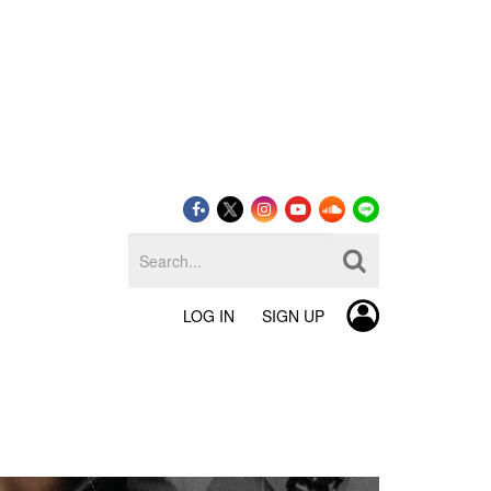
LOG IN
SIGN UP