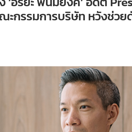
 ‘อริยะ พนมยงค์’ อดีต Pres
คณะกรรมการบริษัท หวังช่ว