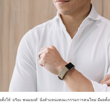
ั้งให้ ‘อริยะ พนมยงค์’ นั่งตำแหน่งคณะกรรมการคนใหม่ มีผลตั้ง