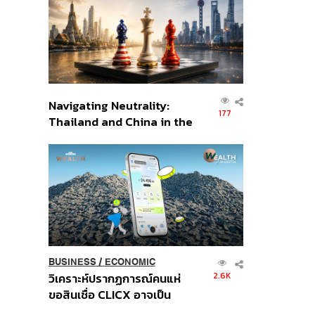
อินโดนีเซีย
Navigating Neutrality:
177
Thailand and China in the
Age of a New Global
Order
BUSINESS
/
ECONOMIC
2.6K
วิเคราะห์ปรากฏการณ์คนแห่
ขอสินเชื่อ CLICX อาจเป็น
เพียงยอดภูเขาน้ำแข็ง ของ