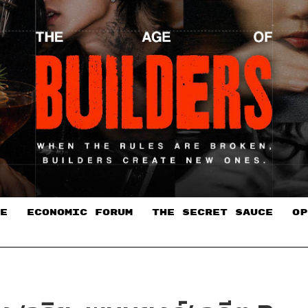
E
ECONOMIC FORUM
THE SECRET SAUCE​
OP