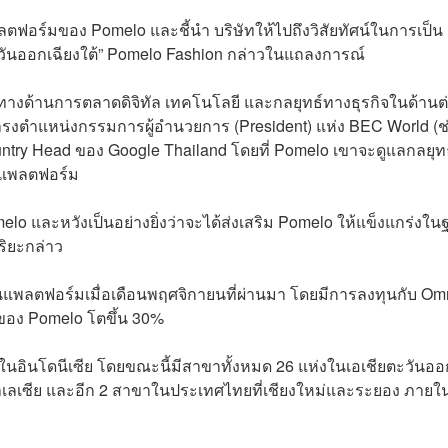
อร์มของ Pomelo และชี้นำ บริษัทให้ไปถึงวิสัยทัศน์ในการเป็น
วันออกเฉียงใต้” Pomelo Fashion กล่าวในแถลงการณ์
ณ์ทางด้านการตลาดดิจิทัล เทคโนโลยี และกลยุทธ์ทางธุรกิจในด้านต
ยดำรงตำแหน่งกรรมการผู้อำนวยการ (President) แห่ง BEC World (ช
ntry Head ของ Google Thailand โดยที่ Pomelo เขาจะดูแลกลยุท
บแพลตฟอร์ม
omelo และหวังเป็นอย่างยิ่งว่าจะได้ส่งเสริม Pomelo ให้แข็งแกร่งใ
ริยะกล่าว
แพลตฟอร์มเมื่อเดือนพฤศจิกายนที่ผ่านมา โดยมีการลงทุนกับ Om
้าของ Pomelo โตขึ้น 30%
่งในอินโดนีเซีย โดยขณะนี้มีสาขาทั้งหมด 26 แห่งในเอเชียตะวันออ
ในมาเลเซีย และอีก 2 สาขาในประเทศไทยที่เชียงใหม่และระยอง ภายใ