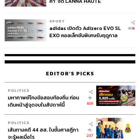
คำ’ จัด LANNA HAUTE
COUTURE กลางสายฝน
SPORT
adidas เปิดตัว Adizero EVO SL
1K
EXO คอลเล็กชันพิเศษรับฤดูกาล
College Football
EDITOR'S PICKS
POLITICS
มหากาพย์โกงข้อสอบท้องถิ่น ก่อน
601
เดินหน้าสู่จุดจบในสัปดาห์นี้
POLITICS
เส้นทางคดี 44 สส. ในชั้นศาลฎีกา
237
จะรู้ผลเมื่อไร