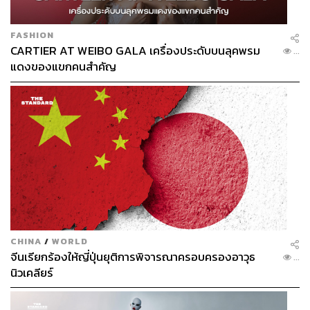
FASHION
CARTIER AT WEIBO GALA เครื่องประดับบนลุคพรม
...
แดงของแขกคนสำคัญ
CHINA
/
WORLD
จีนเรียกร้องให้ญี่ปุ่นยุติการพิจารณาครอบครองอาวุธ
...
นิวเคลียร์