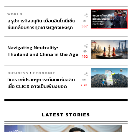
WORLD
สรุปภารกิจอนุทิน เยือนอินโดนีเซีย
557
ขับเคลื่อนการทูตเศรษฐกิจเชิงรุก
ประกาศหุ้นส่วนยุทธศาสตร์ไทย –
อินโดนีเซีย
Navigating Neutrality:
Thailand and China in the Age
192
of a New Global Order
BUSINESS
/
ECONOMIC
วิเคราะห์ปรากฏการณ์คนแห่ขอสิน
2.7K
เชื่อ CLICX อาจเป็นเพียงยอด
ภูเขาน้ำแข็ง ของปัญหาหนี้ครัว
เรือนไทยที่ถูกซุกไว้
LATEST STORIES