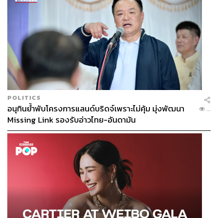
POLITICS
อนุทินย้ำพับโครงการแลนด์บริดจ์เพราะไม่คุ้ม มุ่งพัฒนา
...
Missing Link รองรับอ่าวไทย-อันดามัน