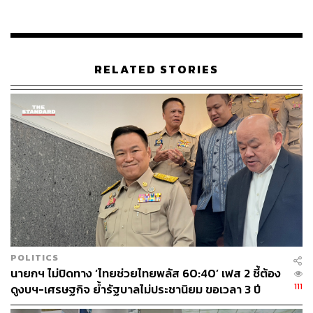
21
RELATED STORIES
ABOUT THE AUTHOR
ธนกร วงษ์ปัญญา
บรรณาธิการข่าวในประเทศ กอง
บรรณาธิการข่าว THE STANDARD
ABOUT THE PHOTOGRAPHER
ชาติกล้า สำเนียงแจ่ม
ช่างภาพข่าว ประจำสำนักข่าว THE
STANDARD
POLITICS
นายกฯ ไม่ปิดทาง ‘ไทยช่วยไทยพลัส 60:40’ เฟส 2 ชี้ต้อง
111
ดูงบฯ-เศรษฐกิจ ย้ำรัฐบาลไม่ประชานิยม ขอเวลา 3 ปี
พิสูจน์ผลงาน