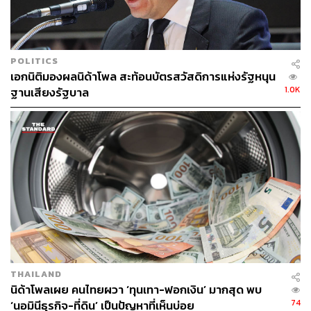
POLITICS
เอกนิติมองผลนิด้าโพล สะท้อนบัตรสวัสดิการแห่งรัฐหนุน
1.0K
ฐานเสียงรัฐบาล
THAILAND
นิด้าโพลเผย คนไทยผวา ‘ทุนเทา-ฟอกเงิน’ มากสุด พบ
74
‘นอมินีธุรกิจ-ที่ดิน’ เป็นปัญหาที่เห็นบ่อย