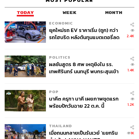
MOST POPULAR
TODAY
WEEK
MONTH
ECONOMIC
ยุคใหม่รถ EV ราคาเริ่ม (ถูก) กว่า
2.4K
รถไฮบริด หลังต้นทุนแบตเตอรี่ลด
ลง - จีนแห่บุกตลาดเกิดใหม่
POLITICS
ผลชันสูตร 8 ศพ เหตุยิงใน รร.
1.4K
เทพศิรินทร์ นนทบุรี พบกระสุนเข้า
จุดสำคัญ ‘ศีรษะ-หน้าอก’ ครูถูกยิง
4 นัด จากระยะไกล
POP
นาคี๓ ครุฑา นาคี เผยภาพชุดแรก
1.2K
พร้อมปักวันฉาย 22 ต.ค. นี้
THAILAND
เมื่อถนนกลายเป็นรันเวย์ ‘แยกริน
1K