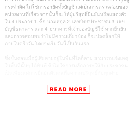
กระทำผิด ไม่ใช่การอายัดทั้งบัญชี แต่เป็นการตรวจสอบของ
หน่วยงานที่เกี่ยว จากนั้นก็จะให้ผู้บริสุทธิ์ยืนยันหรือแสดงตัว
ใน 4 ประการ 1. ชื่อ-นามสกุล 2. เลขบัตรประชาชน 3. เลข
บัญชีธนาคาร และ 4. ธนาคารที่เจ้าของบัญชีใช้ หากยืนยัน
และตรวจสอบพบว่าไม่มีความเกี่ยวข้อง ก็จะปลดล็อกให้
ภายในครึ่งวัน โดยจะเริ่มวันนี้เป็นวันแรก
ซึ่งขั้นตอนเมื่อผู้เสียหายอยู่ในพื้นที่ใดก็ตาม สามารถแจ้งเหตุ
ในพื้นที่นั้นๆ ได้ทันที ซึ่งไม่ใช่การผลักภาระให้กับประชาชน
เป็นเพียงแค่การยืนยันตัวตนเพื่อความบริสุทธิ์กับทุกฝ่าย
ทั้งนี้ กระบวนการทั้งหมดพนักงานสอบสวนจะเร่งรัดประสาน
READ MORE
กับศูนย์ PCT ก่อนรวบรวมส่งไปให้ทาง AOC ที่เป็นศูนย์ใหญ่
จัดการกับเรื่องนี้ โดยยึดการบริหารงานที่ตำรวจเคยมี
ประสบการณ์ในคดีใหญ่ๆ มาแล้ว ซึ่งกระบวนการทั้งหมดจะ
ต้องรวดเร็วที่สุด และมาตรการนี้สามารถลดภาระให้กับ
AOC ที่คู่สายปัจจุบันมีไม่เพียงพอต่อการรองรับกับผู้เสียหาย
โดยสำนักงานตำรวจแห่งชาติ จะมีการกำชับไปที่ 191 และ