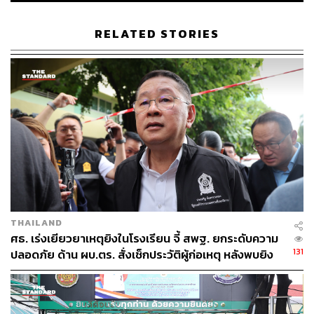
ส่วนกระแสข่าวว่าตำรวจเรียกรับผลประโยชน์ในการปลด
ล็อกบัญชีกับผู้เสียหาย หากมีหลักฐานให้ส่งข้อมูลมาให้ แล้ว
RELATED STORIES
จะตรวจสอบว่าการเสียเงินนั้นเป็นไปตามกฎหมายหรือตาม
ข้อบังคับหรือไม่ แต่หากไม่มีกฎหมายรองรับก็จะดำเนินการ
อย่างไม่ละเว้น
TAGS:
อายัดบัญชี
กรมสอบสวนคดีพิเศษ (DSI)
มิจฉาชีพ
บัญชีปลอม
กิตติ์รัฐ พันธุ์เพ็ชร์
THAILAND
ศธ. เร่งเยียวยาเหตุยิงในโรงเรียน จี้ สพฐ. ยกระดับความ
170
131
ปลอดภัย ด้าน ผบ.ตร. สั่งเช็กประวัติผู้ก่อเหตุ หลังพบยิง
จุดตายแม่นยำ
ABOUT THE AUTHOR