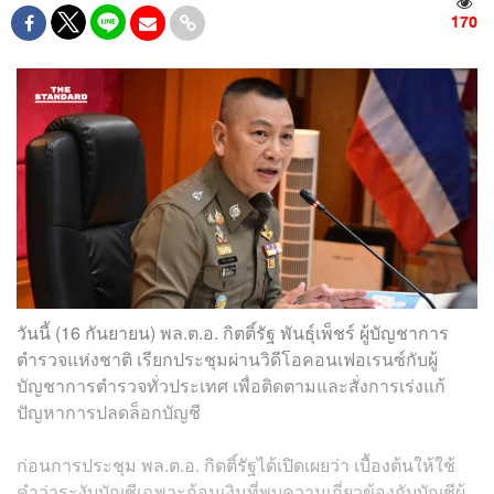
170
วันนี้ (16 กันยายน) พล.ต.อ. กิตติ์รัฐ พันธุ์เพ็ชร์ ผู้บัญชาการ
ตำรวจแห่งชาติ เรียกประชุมผ่านวิดีโอคอนเฟอเรนซ์กับผู้
บัญชาการตำรวจทั่วประเทศ เพื่อติดตามและสั่งการเร่งแก้
ปัญหาการปลดล็อกบัญชี
ก่อนการประชุม พล.ต.อ. กิตติ์รัฐได้เปิดเผยว่า เบื้องต้นให้ใช้
คำว่าระงับบัญชีเฉพาะก้อนเงินที่พบความเกี่ยวข้องกับบัญชีผู้