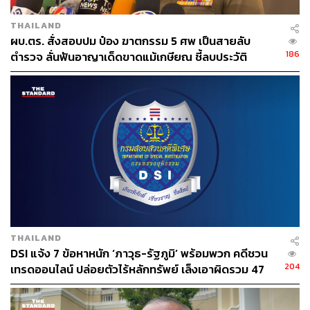
THAILAND
ผบ.ตร. สั่งสอบปม ป๋อง ฆาตกรรม 5 ศพ เป็นสายลับ
186
ตำรวจ ลั่นฟันอาญาเด็ดขาดแม้เกษียณ ชี้ลบประวัติ
อาชญากรเองไม่ได้
THAILAND
DSI แจ้ง 7 ข้อหาหนัก ‘ภาวุธ-รัฐภูมิ’ พร้อมพวก คดีชวน
204
เทรดออนไลน์ ปล่อยตัวไร้หลักทรัพย์ เล็งเอาผิดรวม 47
ราย