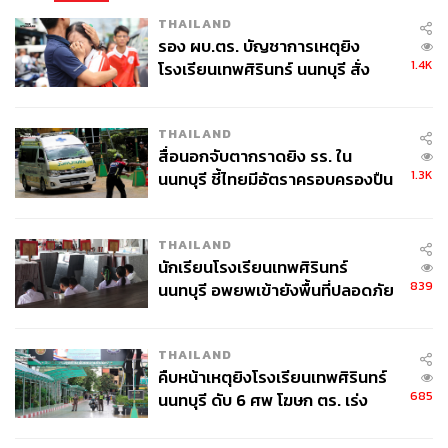
THAILAND
รอง ผบ.ตร. บัญชาการเหตุยิง
1.4K
โรงเรียนเทพศิรินทร์ นนทบุรี สั่ง
ค้นหา 2 รอบยืนยันไร้คนติดค้าง พบ
ศพปู่-ย่าที่บ้านพักผู้ก่อเหตุ
THAILAND
สื่อนอกจับตากราดยิง รร. ใน
1.3K
นนทบุรี ชี้ไทยมีอัตราครอบครองปืน
สูงในระดับต้นของภูมิภาค
THAILAND
นักเรียนโรงเรียนเทพศิรินทร์
839
นนทบุรี อพยพเข้ายังพื้นที่ปลอดภัย
ชั่วคราว หลังเหตุใช้อาวุธปืนภายใน
โรงเรียนคลี่คลาย
THAILAND
คืบหน้าเหตุยิงโรงเรียนเทพศิรินทร์
685
นนทบุรี ดับ 6 ศพ โฆษก ตร. เร่ง
สอบปมขโมยปืนปู่ก่อเหตุ