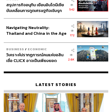
สรุปภารกิจอนุทิน เยือนอินโดนีเซีย
542
ขับเคลื่อนการทูตเศรษฐกิจเชิงรุก
ประกาศหุ้นส่วนยุทธศาสตร์ไทย –
อินโดนีเซีย
Navigating Neutrality:
Thailand and China in the Age
172
of a New Global Order
BUSINESS
/
ECONOMIC
วิเคราะห์ปรากฏการณ์คนแห่ขอสิน
2.6K
เชื่อ CLICX อาจเป็นเพียงยอด
ภูเขาน้ำแข็ง ของปัญหาหนี้ครัว
เรือนไทยที่ถูกซุกไว้
LATEST STORIES