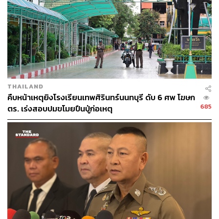
THE STANDARD TEAM
กองบรรณาธิการ THE STANDARD
THAILAND
คืบหน้าเหตุยิงโรงเรียนเทพศิรินทร์นนทบุรี ดับ 6 ศพ โฆษก
685
ตร. เร่งสอบปมขโมยปืนปู่ก่อเหตุ