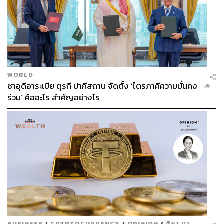
WORLD
ซาอุดีอาระเบีย ตุรกี ปากีสถาน จัดตั้ง ‘ไตรภาคีความมั่นคง
...
ร่วม’ คืออะไร สำคัญอย่างไร
BUSINESS
/
CRYPTOCURRENCY
/
OPINION
/
ฐิภา นว