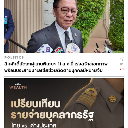
88
POLITICS
ABOUT THE AUTHOR
สีหศักดิ์นัดถกผู้แทนพิเศษฯ 11 ส.ค.นี้ เร่งสร้างเอกภาพ
70
คมปทิต คงศักดิ์ศรีสกุล
พร้อมประสานมาเลเซียช่วยติดตามบุคคลมีหมายจับ
บรรณาธิการข่าวต่างประเทศ สำนักข่าว THE
STANDARD