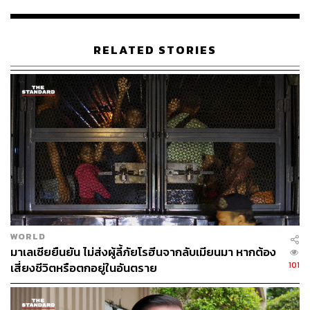
อามาร์ ซิงห์ ผู้บังคับการกองปราบปรามอาชญากรรมทาง
ธุรกิจ ยืนยันกับสำนักข่าว Reuters ว่า บ้านพักของนาจิบใน
RELATED STORIES
กรุงกัวลาลัมเปอร์ถูกตรวจค้นจริง อย่างไรก็ดี เขาไม่ได้ให้
รายละเอียดเพิ่มเติม แต่หนังสือพิมพ์ Star ระบุว่า ตำรวจยังได้
ตรวจค้นทำเนียบนายกรัฐมนตรี และคอนโดมิเนียมหรูของนา
จิบในกรุงกัวลาลัมเปอร์ด้วย
การตรวจค้นซึ่งกินเวลาถึงช่วงเช้าตรู่วันนี้มีขึ้นหลังจากที่นา
จิบเพิ่งเดินทางกลับมาจากการละหมาดที่มัสยิดในวันแรกของ
การถือศีลอดในเดือนรอมฎอน
อ้างอิง:
www.channelnewsasia.com/news/asia/police-raid-n
WORLD
ajib-razak-malaysian-pm-home-10240884
มาเลเซียยืนยัน ไม่ส่งผู้ลี้ภัยโรฮีนจากลับเมียนมา หากต้อง
101
เสี่ยงชีวิตหรือตกอยู่ในอันตราย
TAGS:
Malaysia
Najib Razak
เลือกตั้งมาเลเซีย