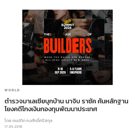
WORLD
ตำรวจมาเลเซียบุกบ้าน นาจิบ ราซัค ค้นหลักฐาน
โยงคดีโกงเงินกองทุนพัฒนาประเทศ
โดย
คมปทิต คงศักดิ์ศรีสกุล
17.05.2018