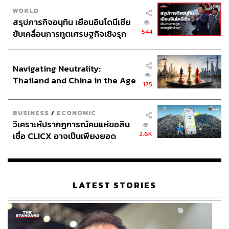
WORLD
สรุปภารกิจอนุทิน เยือนอินโดนีเซีย
544
ขับเคลื่อนการทูตเศรษฐกิจเชิงรุก
ประกาศหุ้นส่วนยุทธศาสตร์ไทย –
อินโดนีเซีย
Navigating Neutrality:
Thailand and China in the Age
175
of a New Global Order
BUSINESS
/
ECONOMIC
วิเคราะห์ปรากฏการณ์คนแห่ขอสิน
2.6K
เชื่อ CLICX อาจเป็นเพียงยอด
ภูเขาน้ำแข็ง ของปัญหาหนี้ครัว
เรือนไทยที่ถูกซุกไว้
LATEST STORIES