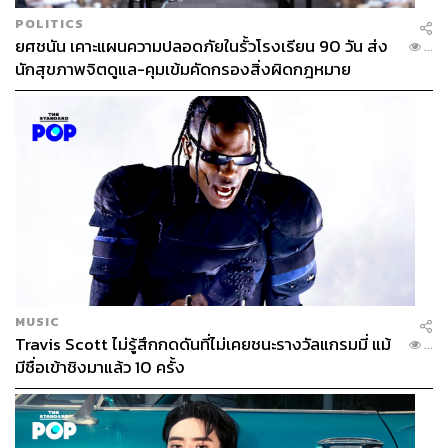
POLITICS
ยศชนัน เคาะแผนความปลอดภัยในรั้วโรงเรียน 90 วัน ส่ง
...
นักสุขภาพจิตดูแล-คุมเข้มคัดกรองสิ่งผิดกฎหมาย
MUSIC
Travis Scott ไม่รู้สึกกดดันที่ไม่เคยชนะรางวัลแกรมมี่ แม้
...
มีชื่อเข้าชิงมาแล้ว 10 ครั้ง