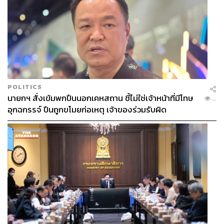
POLITICS
นายกฯ สั่งเข้มพกปืนนอกเคหสถาน ชี้ไม่ใช่เจ้าหน้าที่มีโทษ
...
อุกฉกรรจ์ ปืนถูกขโมยก่อเหตุ เจ้าของร่วมรับผิด