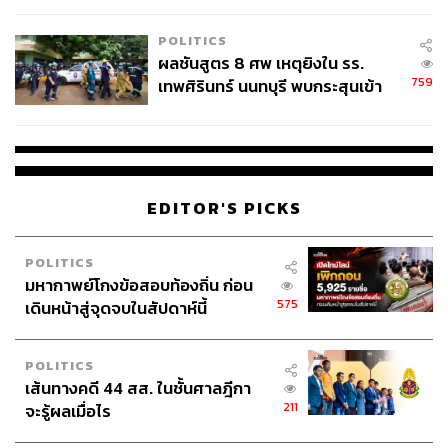
โรงเรียนคลี่คลาย
POLITICS
ผลชันสูตร 8 ศพ เหตุยิงใน รร.
759
เทพศิรินทร์ นนทบุรี พบกระสุนเข้า
จุดสำคัญ ‘ศีรษะ-หน้าอก’ ครูถูกยิง
4 นัด จากระยะไกล
EDITOR'S PICKS
POLITICS
มหากาพย์โกงข้อสอบท้องถิ่น ก่อน
575
เดินหน้าสู่จุดจบในสัปดาห์นี้
POLITICS
เส้นทางคดี 44 สส. ในชั้นศาลฎีกา
211
จะรู้ผลเมื่อไร