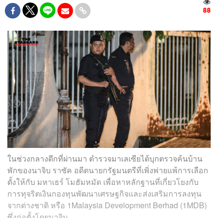
88
ในช่วงกลางดึกที่ผ่านมา ตำรวจมาเลเซียได้บุกตรวจค้นบ้าน
พักของนาจิบ ราซัค อดีตนายกรัฐมนตรีที่เพิ่งพ่ายแพ้การเลือก
ตั้งให้กับ มหาเธร์ โมฮัมหมัด เพื่อหาหลักฐานที่เกี่ยวโยงกับ
การทุจริตเงินกองทุนพัฒนาเศรษฐกิจและส่งเสริมการลงทุน
จากต่างชาติ หรือ 1Malaysia Development Berhad (1MDB)
ซึ่งก่อตั้งโดยนาจิบ