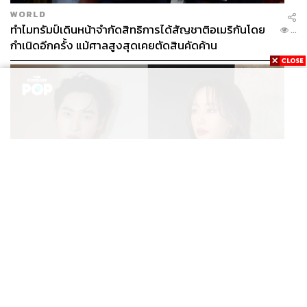
WORLD
ทำไมทรัมป์เดินหน้าจำกัดสิทธิการได้สัญชาติอเมริกันโดย
...
กำเนิดอีกครั้ง แม้ศาลสูงสุดเคยตัดสินคัดค้าน
ENTERTAINMENT
เก้า นพเก้า และ พาย รินรดา เตรียมร่วมงานกันใน ‘รสกาล
...
Enchanted Taste In Time’