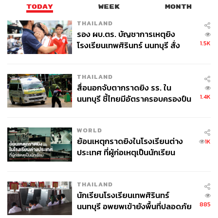
TODAY
WEEK
MONTH
THAILAND
รอง ผบ.ตร. บัญชาการเหตุยิง
1.5K
โรงเรียนเทพศิรินทร์ นนทบุรี สั่ง
ค้นหา 2 รอบยืนยันไร้คนติดค้าง พบ
ศพปู่-ย่าที่บ้านพักผู้ก่อเหตุ
THAILAND
สื่อนอกจับตากราดยิง รร. ใน
1.4K
นนทบุรี ชี้ไทยมีอัตราครอบครองปืน
สูงในระดับต้นของภูมิภาค
WORLD
ย้อนเหตุกราดยิงในโรงเรียนต่าง
1K
ประเทศ ที่ผู้ก่อเหตุเป็นนักเรียน
THAILAND
นักเรียนโรงเรียนเทพศิรินทร์
885
นนทบุรี อพยพเข้ายังพื้นที่ปลอดภัย
ชั่วคราว หลังเหตุใช้อาวุธปืนภายใน